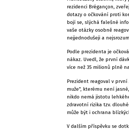
rezidenci Brégançon, zveřejn
dotazy o očkování proti ko
bojí se, slýchá falešné inf
vaše otázky osobně reagova
nejjednodušeji a nejsrozumi
Podle prezidenta je očkován
nákaz. Uvedl, že první dáv
více než 35 milionů plně 
Prezident reagoval v prvn
muže", kterému není jasné,
nikdo nemá jistotu lehkéh
zdravotní rizika tzv. dlou
může být i ochrana blízkýc
V dalším příspěvku se dot