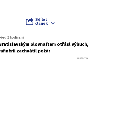
Sdílet
článek
před 2 hodinami
Bratislavským Slovnaftem otřásl výbuch,
rafinérii zachvátil požár