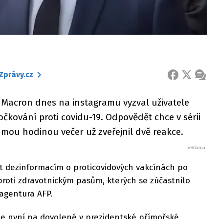
Zprávy.cz
FACEBOOK
X
ZPRÁ
Macron dnes na instagramu vyzval uživatele
 očkování proti covidu-19. Odpovědět chce v sérii
mou hodinou večer už zveřejnil dvě reakce.
it dezinformacím o proticovidových vakcínách po
roti zdravotnickým pasům, kterých se zúčastnilo
 agentura AFP.
 je nyní na dovolené v prezidentské přímořské