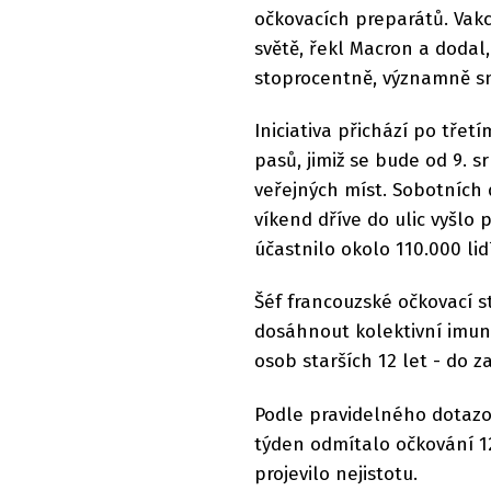
očkovacích preparátů. Vakc
světě, řekl Macron a dodal
stoprocentně, významně sniž
Iniciativa přichází po třet
pasů, jimiž se bude od 9. 
veřejných míst. Sobotních 
víkend dříve do ulic vyšlo
účastnilo okolo 110.000 lidí
Šéf francouzské očkovací st
dosáhnout kolektivní imun
osob starších 12 let - do 
Podle pravidelného dotazo
týden odmítalo očkování 1
projevilo nejistotu.