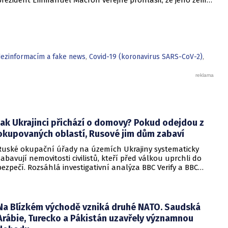
prezident Emmanuel Macron veřejně prohlásil, že jeho země
aktuálně čelí vůbec nejvážnější krizové situaci od skončení
druhé světové války. Dramatické podmínky nepanují pouze
na francouzském území, ale také v sousedním Španělsku,
kde byly úřady nuceny zrychleně evakuovat už desítky tisíc
obyvatel.
 dezinformacím a fake news
,
Covid-19 (koronavirus SARS-CoV-2)
,
Jak Ukrajinci přichází o domovy? Pokud odejdou z
okupovaných oblastí, Rusové jim dům zabaví
Ruské okupační úřady na územích Ukrajiny systematicky
zabavují nemovitosti civilistů, kteří před válkou uprchli do
bezpečí. Rozsáhlá investigativní analýza BBC Verify a BBC
Russian odhalila, že od roku 2024 bylo identifikováno k
zabavení nebo již přímo zkonfiskováno přes 34 tisíc domů a
bytů.
Na Blízkém východě vzniká druhé NATO. Saudská
Arábie, Turecko a Pákistán uzavřely významnou