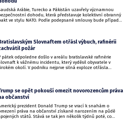
dohodu
Saudská Arábie, Turecko a Pákistán uzavřely významnou
bezpečnostní dohodu, která představuje kolektivní obranný
pakt ve stylu NATO. Podle podepsané smlouvy bude případný
útok na některou z těchto tří zemí považován za útok na
všechny členy aliance, což má posílit odstrašující sílu v
regionu.
Bratislavským Slovnaftem otřásl výbuch, rafinérii
zachvátil požár
V pátek odpoledne došlo v areálu bratislavské rafinérie
Slovnaft k vážnému incidentu, který vyděsil obyvatele v
širokém okolí. V podniku nejprve silná exploze otřásla
budovami a následně vypukl rozsáhlý požár.
Trump se opět pokouší omezit novorozencům práva
na občanství
Americký prezident Donald Trump se vrací k snahám o
omezení práva na občanství získané narozením na půdě
Spojených států. Stává se tak jen několik týdnů poté, co
Nejvyšší soud Spojených států odmítl jeho předchozí plošší
pokus o zrušení této dlouholeté praxe.