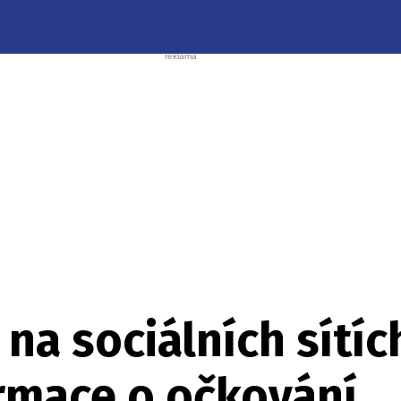
na sociálních sítíc
ormace o očkování