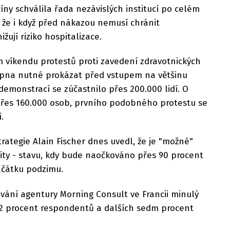
íny schválila řada nezávislých institucí po celém
, že i když před nákazou nemusí chránit
ují riziko hospitalizace.
ím víkendu protestů proti zavedení zdravotnických
srpna nutné prokázat před vstupem na většinu
demonstrací se zúčastnilo přes 200.000 lidí. O
 přes 160.000 osob, prvního podobného protestu se
.
rategie Alain Fischer dnes uvedl, že je "možné"
ity - stavu, kdy bude naočkováno přes 90 procent
začátku podzimu.
vání agentury Morning Consult ve Francii minulý
2 procent respondentů a dalších sedm procent