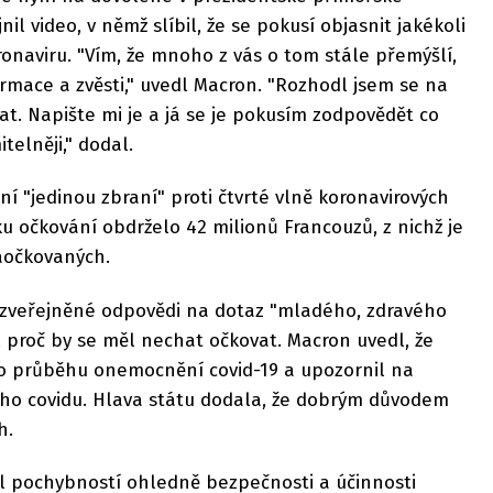
il video, v němž slíbil, že se pokusí objasnit jakékoli
ronaviru. "Vím, že mnoho z vás o tom stále přemýšlí,
ormace a zvěsti," uvedl Macron. "Rozhodl jsem se na
t. Napište mi je a já se je pokusím zodpovědět co
telněji," dodal.
í "jedinou zbraní" proti čtvrté vlně koronavirových
ku očkování obdrželo 42 milionů Francouzů, z nichž je
naočkovaných.
í zveřejněné odpovědi na dotaz "mladého, zdravého
 proč by se měl nechat očkovat. Macron uvedl, že
o průběhu onemocnění covid-19 a upozornil na
hého covidu. Hlava státu dodala, že dobrým důvodem
h.
kl pochybností ohledně bezpečnosti a účinnosti