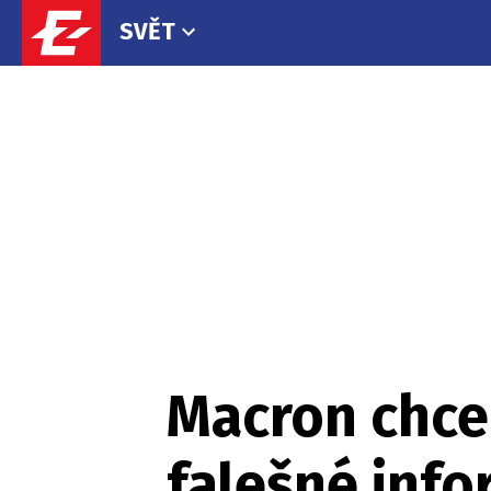
SVĚT
Macron chce 
falešné inf