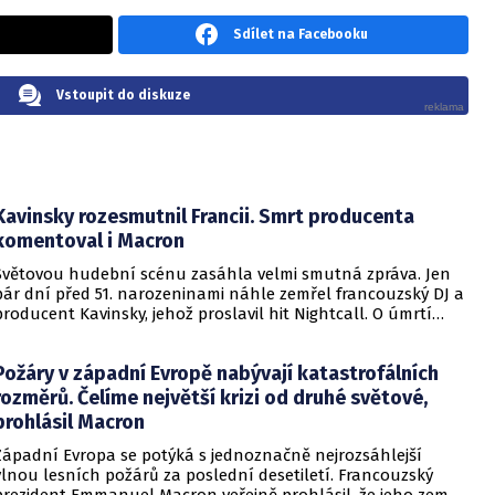
Sdílet na Facebooku
Vstoupit do diskuze
Kavinsky rozesmutnil Francii. Smrt producenta
komentoval i Macron
Světovou hudební scénu zasáhla velmi smutná zpráva. Jen
pár dní před 51. narozeninami náhle zemřel francouzský DJ a
producent Kavinsky, jehož proslavil hit Nightcall. O úmrtí
hudebníka informovala například britská BBC.
Požáry v západní Evropě nabývají katastrofálních
rozměrů. Čelíme největší krizi od druhé světové,
prohlásil Macron
Západní Evropa se potýká s jednoznačně nejrozsáhlejší
vlnou lesních požárů za poslední desetiletí. Francouzský