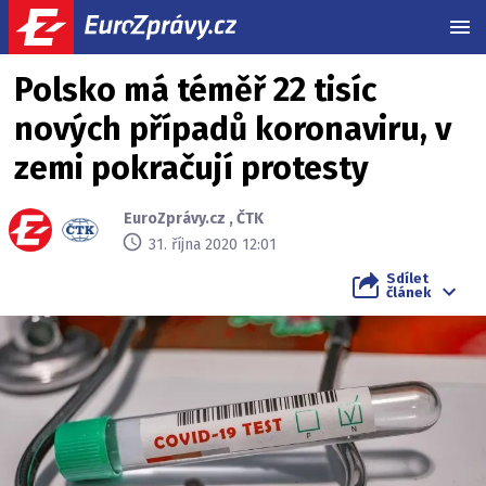
MEN
Polsko má téměř 22 tisíc
nových případů koronaviru, v
zemi pokračují protesty
EuroZprávy.cz
,
ČTK
31. října 2020 12:01
Sdílet
článek