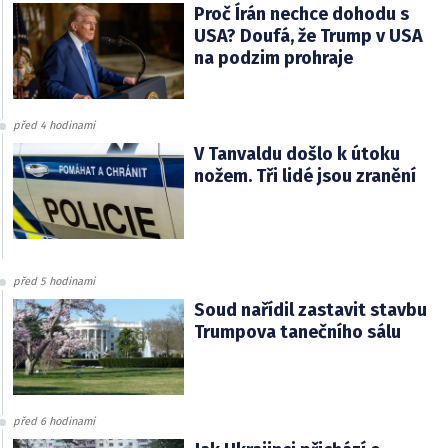
Proč Írán nechce dohodu s
USA? Doufá, že Trump v USA
na podzim prohraje
před 4 hodinami
V Tanvaldu došlo k útoku
nožem. Tři lidé jsou zranění
před 5 hodinami
Soud nařídil zastavit stavbu
Trumpova tanečního sálu
před 6 hodinami