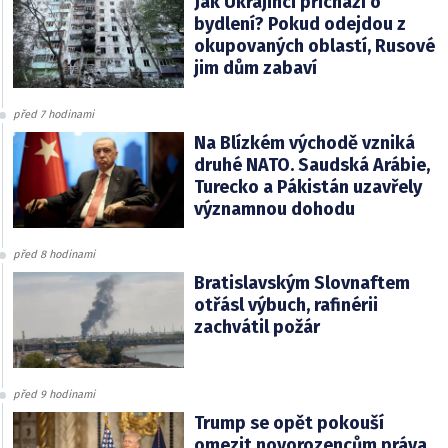
Jak Ukrajinci přichází o
bydlení? Pokud odejdou z
okupovaných oblastí, Rusové
jim dům zabaví
před 7 hodinami
Na Blízkém východě vzniká
druhé NATO. Saudská Arábie,
Turecko a Pákistán uzavřely
významnou dohodu
před 8 hodinami
Bratislavským Slovnaftem
otřásl výbuch, rafinérii
zachvátil požár
před 9 hodinami
Trump se opět pokouší
omezit novorozencům práva