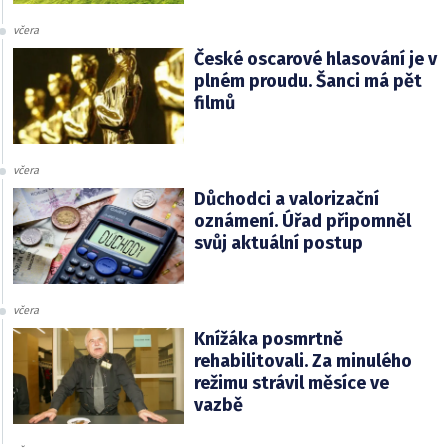
včera
České oscarové hlasování je v
plném proudu. Šanci má pět
filmů
včera
Důchodci a valorizační
oznámení. Úřad připomněl
svůj aktuální postup
včera
Knížáka posmrtně
rehabilitovali. Za minulého
režimu strávil měsíce ve
vazbě