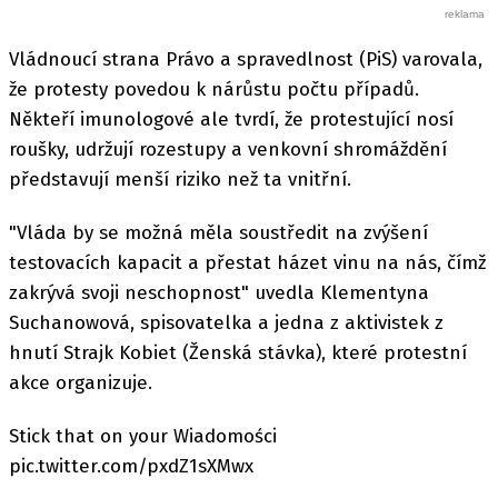
Vládnoucí strana Právo a spravedlnost (PiS) varovala,
že protesty povedou k nárůstu počtu případů.
Někteří imunologové ale tvrdí, že protestující nosí
roušky, udržují rozestupy a venkovní shromáždění
představují menší riziko než ta vnitřní.
"Vláda by se možná měla soustředit na zvýšení
testovacích kapacit a přestat házet vinu na nás, čímž
zakrývá svoji neschopnost" uvedla Klementyna
Suchanowová, spisovatelka a jedna z aktivistek z
hnutí Strajk Kobiet (Ženská stávka), které protestní
akce organizuje.
Stick that on your Wiadomości
pic.twitter.com/pxdZ1sXMwx