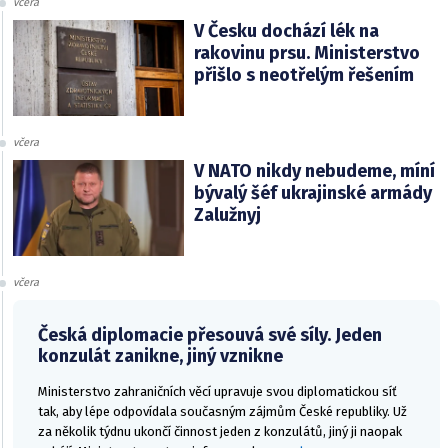
včera
V Česku dochází lék na
rakovinu prsu. Ministerstvo
přišlo s neotřelým řešením
včera
V NATO nikdy nebudeme, míní
bývalý šéf ukrajinské armády
Zalužnyj
včera
Česká diplomacie přesouvá své síly. Jeden
konzulát zanikne, jiný vznikne
Ministerstvo zahraničních věcí upravuje svou diplomatickou síť
tak, aby lépe odpovídala současným zájmům České republiky. Už
za několik týdnu ukončí činnost jeden z konzulátů, jiný ji naopak