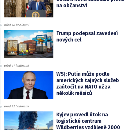
na občanství
před 10 hodinami
Trump podepsal zavedení
nových cel
před 11 hodinami
WSJ: Putin může podle
amerických tajných služeb
zaútočit na NATO už za
několik měsíců
před 12 hodinami
Kyjev provedl útok na
logistické centrum
Wildberries vzdálené 2000