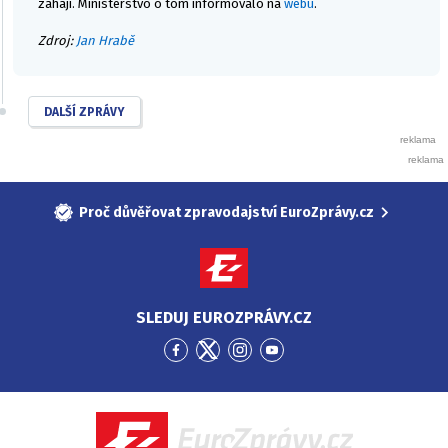
zahájí. Ministerstvo o tom informovalo na
webu
.
Zdroj:
Jan Hrabě
DALŠÍ ZPRÁVY
Proč důvěřovat zpravodajství EuroZprávy.cz
SLEDUJ EUROZPRÁVY.CZ
Přejít
Přejít
Přejít
Přejít
na
na
na
na
Facebook
Twitter
Instagram
YouTube
EuroZprávy.cz