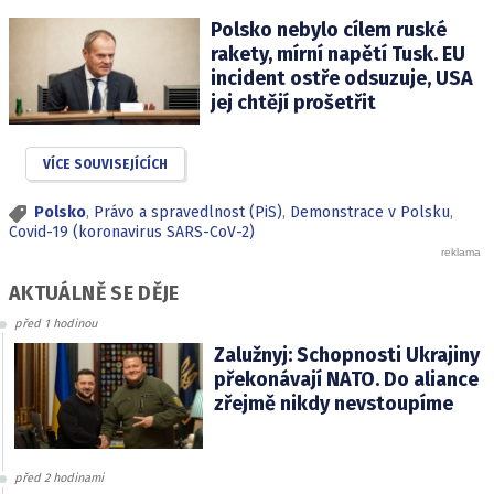
Polsko nebylo cílem ruské
rakety, mírní napětí Tusk. EU
incident ostře odsuzuje, USA
jej chtějí prošetřit
VÍCE SOUVISEJÍCÍCH
Polsko
,
Právo a spravedlnost (PiS)
,
Demonstrace v Polsku
,
Covid-19 (koronavirus SARS-CoV-2)
AKTUÁLNĚ SE DĚJE
před 1 hodinou
Zalužnyj: Schopnosti Ukrajiny
překonávají NATO. Do aliance
zřejmě nikdy nevstoupíme
před 2 hodinami