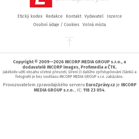
Etický kodex
Redakce
Kontakt
Vydavatel
Inzerce
Osobní údaje / Cookies
Volná místa
Přejít
na
začátek
stránky
Copyright © 2009—2026 INCORP MEDIA GROUP s.r.o., a
dodavatelé INCORP images, Profimedia a ČTK.
Jakékoliv užití obsahu včetně převzetí, šíření či dalšího zpřístupňování článků a
fotografií je bez souhlasu INCORP MEDIA GROUP s.r.o. zakázáno.
Provozovatelem zpravodajského serveru
EuroZprávy.cz
je
INCORP
MEDIA GROUP s.r.o.
, IC:
118 23 054
.