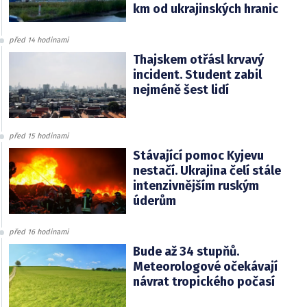
km od ukrajinských hranic
před 14 hodinami
Thajskem otřásl krvavý
incident. Student zabil
nejméně šest lidí
před 15 hodinami
Stávající pomoc Kyjevu
nestačí. Ukrajina čelí stále
intenzivnějším ruským
úderům
před 16 hodinami
Bude až 34 stupňů.
Meteorologové očekávají
návrat tropického počasí