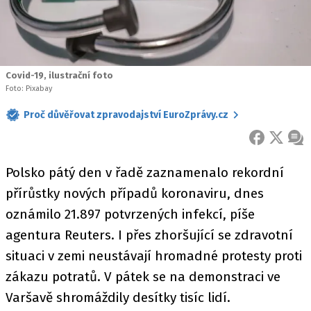
Covid-19, ilustrační foto
Foto: Pixabay
Proč důvěřovat zpravodajství EuroZprávy.cz
FACEBOOK
X
ZPR
Polsko pátý den v řadě zaznamenalo rekordní
přírůstky nových případů koronaviru, dnes
oznámilo 21.897 potvrzených infekcí, píše
agentura Reuters. I přes zhoršující se zdravotní
situaci v zemi neustávají hromadné protesty proti
zákazu potratů. V pátek se na demonstraci ve
Varšavě shromáždily desítky tisíc lidí.