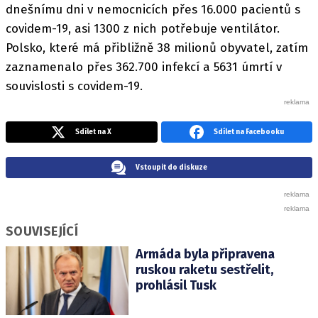
dnešnímu dni v nemocnicích přes 16.000 pacientů s
covidem-19, asi 1300 z nich potřebuje ventilátor.
Polsko, které má přibližně 38 milionů obyvatel, zatím
zaznamenalo přes 362.700 infekcí a 5631 úmrtí v
souvislosti s covidem-19.
Sdílet na X
Sdílet na Facebooku
Vstoupit do diskuze
SOUVISEJÍCÍ
Armáda byla připravena
ruskou raketu sestřelit,
prohlásil Tusk