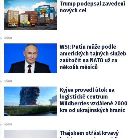
Trump podepsal zavedení
nových cel
včera
WSJ: Putin může podle
amerických tajných služeb
zaútočit na NATO už za
několik měsíců
včera
Kyjev provedl útok na
logistické centrum
Wildberries vzdálené 2000
km od ukrajinských hranic
včera
Thajskem otřásl krvavý