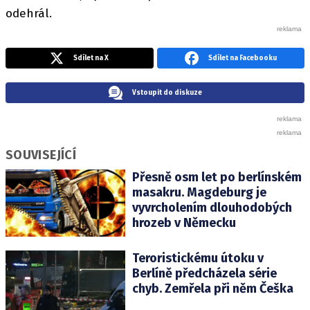
odehrál.
Sdílet na X
Sdílet na Facebooku
Vstoupit do diskuze
SOUVISEJÍCÍ
Přesně osm let po berlínském
masakru. Magdeburg je
vyvrcholením dlouhodobých
hrozeb v Německu
Teroristickému útoku v
Berlíně předcházela série
chyb. Zemřela při něm Češka