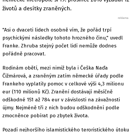
životů a desítky zraněných.
"Asi o dvaceti lidech osobně vím, že pořád trpí
psychickými následky tohoto hrozného činu," uvedl
Franke. Zhruba stejný počet lidí nemůže dodnes
pořádně pracovat.
Rodinám obětí, mezi nimiž byla i Češka Naďa
Čižmárová, a zraněným zatím německé úřady podle
Frankeho vyplatily pomoc v celkové výši 4,3 milionu
eur (110 milionů Kč). Zranění dostávají měsíčně
odškodné 151 až 784 eur v závislosti na závažnosti
újmy. Nejméně tři z nich budou odškodnění podle
zmocněnce pobírat po zbytek života.
Pozadí nejhoršího islamistického teroristického útoku