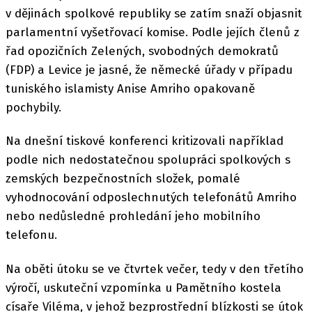
v dějinách spolkové republiky se zatím snaží objasnit
parlamentní vyšetřovací komise. Podle jejích členů z
řad opozičních Zelených, svobodných demokratů
(FDP) a Levice je jasné, že německé úřady v případu
tuniského islamisty Anise Amriho opakovaně
pochybily.
Na dnešní tiskové konferenci kritizovali například
podle nich nedostatečnou spolupráci spolkových s
zemských bezpečnostních složek, pomalé
vyhodnocování odposlechnutých telefonátů Amriho
nebo nedůsledné prohledání jeho mobilního
telefonu.
Na oběti útoku se ve čtvrtek večer, tedy v den třetího
výročí, uskuteční vzpomínka u Pamětního kostela
císaře Viléma, v jehož bezprostřední blízkosti se útok