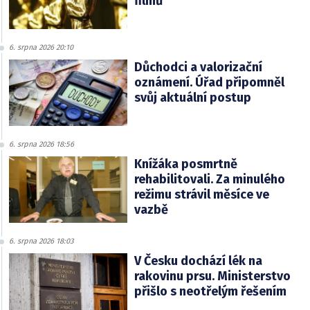
filmů
6. srpna 2026 20:10
Důchodci a valorizační
oznámení. Úřad připomněl
svůj aktuální postup
6. srpna 2026 18:56
Knížáka posmrtně
rehabilitovali. Za minulého
režimu strávil měsíce ve
vazbě
6. srpna 2026 18:03
V Česku dochází lék na
rakovinu prsu. Ministerstvo
přišlo s neotřelým řešením