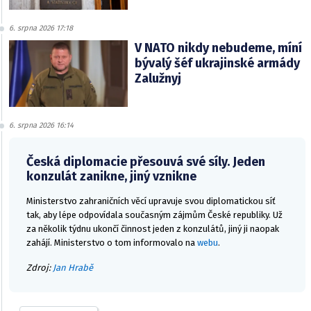
6. srpna 2026 17:18
V NATO nikdy nebudeme, míní
bývalý šéf ukrajinské armády
Zalužnyj
6. srpna 2026 16:14
Česká diplomacie přesouvá své síly. Jeden
konzulát zanikne, jiný vznikne
Ministerstvo zahraničních věcí upravuje svou diplomatickou síť
tak, aby lépe odpovídala současným zájmům České republiky. Už
za několik týdnu ukončí činnost jeden z konzulátů, jiný ji naopak
zahájí. Ministerstvo o tom informovalo na
webu
.
Zdroj:
Jan Hrabě