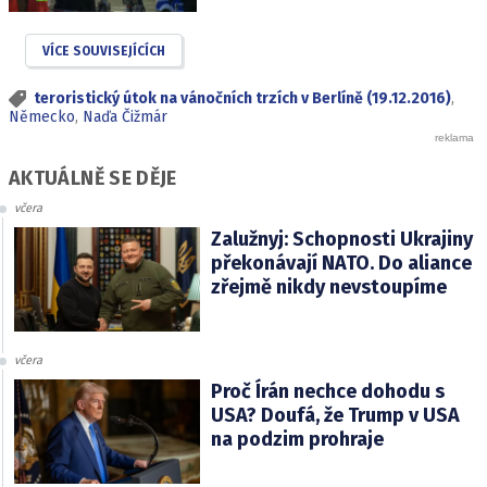
VÍCE SOUVISEJÍCÍCH
teroristický útok na vánočních trzích v Berlíně (19.12.2016)
,
Německo
,
Naďa Čižmár
AKTUÁLNĚ SE DĚJE
včera
Zalužnyj: Schopnosti Ukrajiny
překonávají NATO. Do aliance
zřejmě nikdy nevstoupíme
včera
Proč Írán nechce dohodu s
USA? Doufá, že Trump v USA
na podzim prohraje