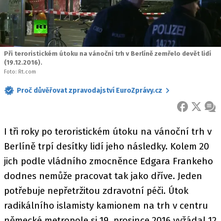
Při teroristickém útoku na vánoční trh v Berlíně zemřelo devět lidí
(19.12.2016).
Foto: Rt.com
Proč důvěřovat zpravodajství EuroZprávy.cz
FACEBOOK
X
ZPR
I tři roky po teroristickém útoku na vánoční trh v
Berlíně trpí desítky lidí jeho následky. Kolem 20
jich podle vládního zmocněnce Edgara Frankeho
dodnes nemůže pracovat tak jako dříve. Jeden
potřebuje nepřetržitou zdravotní péči. Útok
radikálního islamisty kamionem na trh v centru
německé metropole si 19. prosince 2016 vyžádal 12