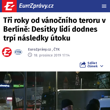
MEN
Tři roky od vánočního teroru v
Berlíně: Desítky lidí dodnes
trpí následky útoku
EuroZprávy.cz
,
ČTK
18. prosince 2019 17:14
Sdílet
článek