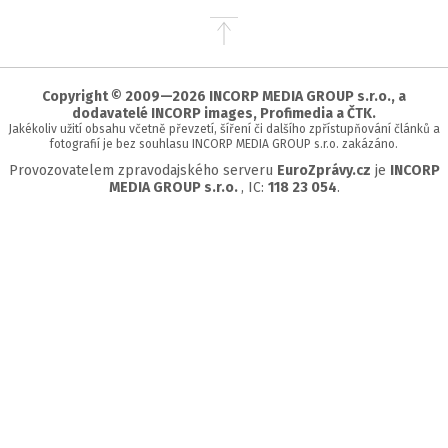
Přejít
na
začátek
stránky
Copyright © 2009—2026 INCORP MEDIA GROUP s.r.o., a
dodavatelé INCORP images, Profimedia a ČTK.
Jakékoliv užití obsahu včetně převzetí, šíření či dalšího zpřístupňování článků a
fotografií je bez souhlasu INCORP MEDIA GROUP s.r.o. zakázáno.
Provozovatelem zpravodajského serveru
EuroZprávy.cz
je
INCORP
MEDIA GROUP s.r.o.
, IC:
118 23 054
.