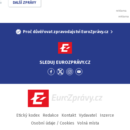
DALŠÍ ZPRÁVY
Proč důvěřovat zpravodajství EuroZprávy.cz
SLEDUJ EUROZPRÁVY.CZ
Přejít
Přejít
Přejít
Přejít
na
na
na
na
Facebook
Twitter
Instagram
YouTube
EuroZprávy.cz
Etický kodex
Redakce
Kontakt
Vydavatel
Inzerce
Osobní údaje / Cookies
Volná místa