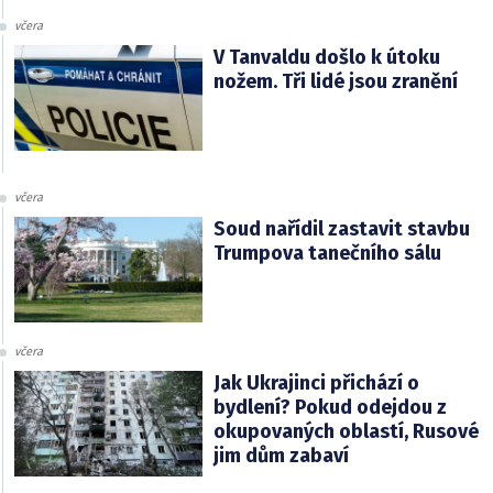
včera
V Tanvaldu došlo k útoku
nožem. Tři lidé jsou zranění
včera
Soud nařídil zastavit stavbu
Trumpova tanečního sálu
včera
Jak Ukrajinci přichází o
bydlení? Pokud odejdou z
okupovaných oblastí, Rusové
jim dům zabaví