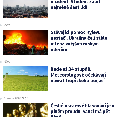
incident. Student zabil
nejméně šest lidí
včera
Stávající pomoc Kyjevu
nestačí. Ukrajina čelí stále
intenzivnějším ruským
úderům
včera
Bude až 34 stupňů.
Meteorologové očekávají
návrat tropického počasí
6. srpna 2026 22:01
České oscarové hlasování je v
plném proudu. Šanci má pět