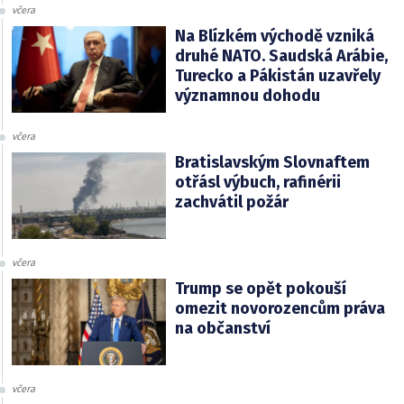
včera
Na Blízkém východě vzniká
druhé NATO. Saudská Arábie,
Turecko a Pákistán uzavřely
významnou dohodu
včera
Bratislavským Slovnaftem
otřásl výbuch, rafinérii
zachvátil požár
včera
Trump se opět pokouší
omezit novorozencům práva
na občanství
včera