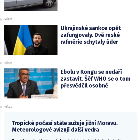
včera
Ukrajinské sankce opět
zafungovaly. Dvě ruské
rafinérie schytaly úder
včera
Ebolu v Kongu se nedaří
zastavit. Šéf WHO se o tom
přesvědčil osobně
včera
Tropické počasí stále sužuje jižní Moravu.
Meteorologové avizují další vedra