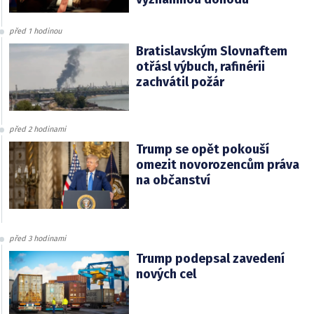
před 1 hodinou
Bratislavským Slovnaftem
otřásl výbuch, rafinérii
zachvátil požár
před 2 hodinami
Trump se opět pokouší
omezit novorozencům práva
na občanství
před 3 hodinami
Trump podepsal zavedení
nových cel