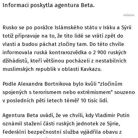
Informaci poskytla agentura Beta.
Rusko se po porážce Islámského státu v Iráku a Sýrii
totiž připravuje na to, že tito lidé se vrátí zpět do
vlasti a budou páchat zločiny tam. Do této chvíle
informovala ruská kontrarozvědka o 2 900 ruských
džihádistů, kteří většinou pocházeli z nestabilních
muslimských republik v oblasti Kavkazu.
Podle Alexandra Bortnikova bylo kvůli "zločinům
spojených s terorismem nebo extrémismem" souzeno
v posledních pěti letech téměř 10 tisíc lidí.
Agentura Beta uvádí, že ve chvíli, kdy Vladimir Putin
oznámil stažení části ruských jednotek ze Sýrie,
Federální bezpečnostní služba vyjádřila obavu z