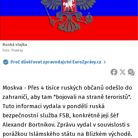
Ruská vlajka
Foto: Pixabay
Proč důvěřovat zpravodajství EuroZprávy.cz
FACEBOOK
X
ZPR
Moskva - Přes 4 tisíce ruských občanů odešlo do
zahraničí, aby tam "bojovali na straně teroristů".
Tuto informaci vydala v pondělí ruská
bezpečnostní služba FSB, konkrétně její šéf
Alexandr Bortnikov. Zprávu vydal v souvislosti s
porážkou Islámského státu na Blízkém východě.