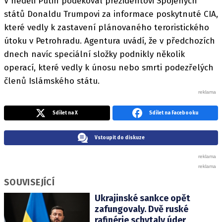
V neděli Putin poděkoval prezidentovi Spojených
států Donaldu Trumpovi za informace poskytnuté CIA,
které vedly k zastavení plánovaného teroristického
útoku v Petrohradu. Agentura uvádí, že v předchozích
dnech navíc speciální složky podnikly několik
operací, které vedly k únosu nebo smrti podezřelých
členů Islámského státu.
Sdílet na X
Sdílet na Facebooku
Vstoupit do diskuze
SOUVISEJÍCÍ
Ukrajinské sankce opět
zafungovaly. Dvě ruské
rafinérie schytaly úder