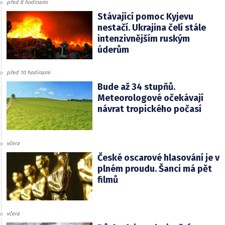
před 8 hodinami
Stávající pomoc Kyjevu
nestačí. Ukrajina čelí stále
intenzivnějším ruským
úderům
před 10 hodinami
Bude až 34 stupňů.
Meteorologové očekávají
návrat tropického počasí
včera
České oscarové hlasování je v
plném proudu. Šanci má pět
filmů
včera