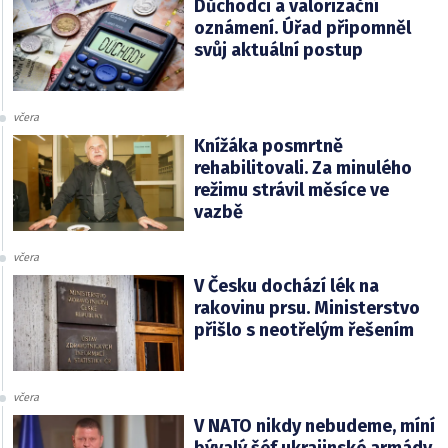
Důchodci a valorizační
oznámení. Úřad připomněl
svůj aktuální postup
včera
Knížáka posmrtně
rehabilitovali. Za minulého
režimu strávil měsíce ve
vazbě
včera
V Česku dochází lék na
rakovinu prsu. Ministerstvo
přišlo s neotřelým řešením
včera
V NATO nikdy nebudeme, míní
bývalý šéf ukrajinské armády