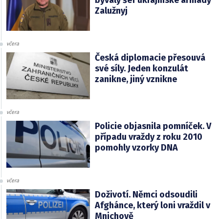
Zalužnyj
včera
Česká diplomacie přesouvá
své síly. Jeden konzulát
zanikne, jiný vznikne
včera
Policie objasnila pomníček. V
případu vraždy z roku 2010
pomohly vzorky DNA
včera
Doživotí. Němci odsoudili
Afghánce, který loni vraždil v
Mnichově