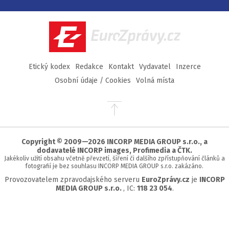
na
na
na
na
Facebook
Twitter
Instagram
YouTube
EuroZprávy.cz
Etický kodex
Redakce
Kontakt
Vydavatel
Inzerce
Osobní údaje / Cookies
Volná místa
Přejít
na
začátek
stránky
Copyright © 2009—2026 INCORP MEDIA GROUP s.r.o., a
dodavatelé INCORP images, Profimedia a ČTK.
Jakékoliv užití obsahu včetně převzetí, šíření či dalšího zpřístupňování článků a
fotografií je bez souhlasu INCORP MEDIA GROUP s.r.o. zakázáno.
Provozovatelem zpravodajského serveru
EuroZprávy.cz
je
INCORP
MEDIA GROUP s.r.o.
, IC:
118 23 054
.