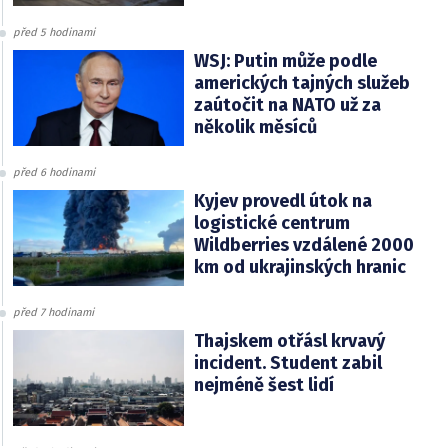
před 5 hodinami
WSJ: Putin může podle
amerických tajných služeb
zaútočit na NATO už za
několik měsíců
před 6 hodinami
Kyjev provedl útok na
logistické centrum
Wildberries vzdálené 2000
km od ukrajinských hranic
před 7 hodinami
Thajskem otřásl krvavý
incident. Student zabil
nejméně šest lidí