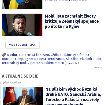
Mohli jste zachránit životy,
kritizuje Zelenskyj spojence
po útoku na Kyjev
VÍCE SOUVISEJÍCÍCH
Rusko
,
FSB (ruská kontrarozvědka)
,
Islámský stát (IS)
,
Donald Trump
,
agentura Beta
,
Terorismus
,
Al-Káida
,
Vladimír Putin
,
teroristický útok v petrohradském metru (3.4.2017)
AKTUÁLNĚ SE DĚJE
před 1 hodinou
Na Blízkém východě vzniká
druhé NATO. Saudská Arábie,
Turecko a Pákistán uzavřely
významnou dohodu