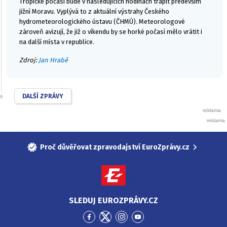
Tropické počasí bude v následujících hodinách trápit především
jižní Moravu. Vyplývá to z aktuální výstrahy Českého
hydrometeorologického ústavu (ČHMÚ). Meteorologové
zároveň avizují, že již o víkendu by se horké počasí mělo vrátit i
na další místa v republice.
Zdroj:
Jan Hrabě
DALŠÍ ZPRÁVY
Proč důvěřovat zpravodajství EuroZprávy.cz
SLEDUJ EUROZPRÁVY.CZ
Přejít
Přejít
Přejít
Přejít