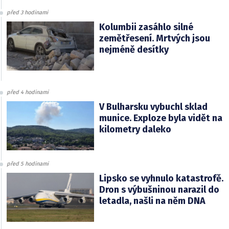
před 3 hodinami
Kolumbii zasáhlo silné
zemětřesení. Mrtvých jsou
nejméně desítky
před 4 hodinami
V Bulharsku vybuchl sklad
munice. Exploze byla vidět na
kilometry daleko
před 5 hodinami
Lipsko se vyhnulo katastrofě.
Dron s výbušninou narazil do
letadla, našli na něm DNA