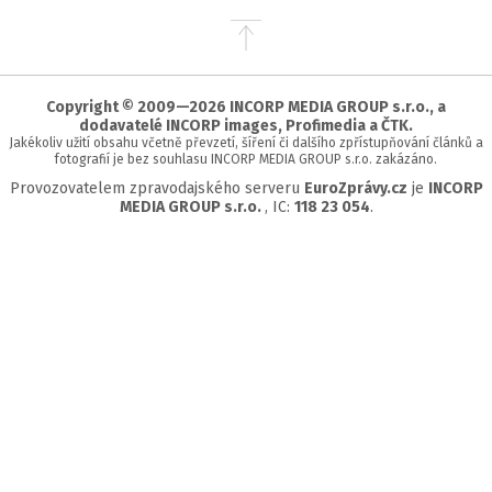
Přejít
na
začátek
stránky
Copyright © 2009—2026 INCORP MEDIA GROUP s.r.o., a
dodavatelé INCORP images, Profimedia a ČTK.
Jakékoliv užití obsahu včetně převzetí, šíření či dalšího zpřístupňování článků a
fotografií je bez souhlasu INCORP MEDIA GROUP s.r.o. zakázáno.
Provozovatelem zpravodajského serveru
EuroZprávy.cz
je
INCORP
MEDIA GROUP s.r.o.
, IC:
118 23 054
.