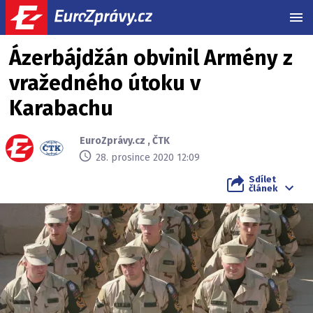
MEN
Ázerbájdžán obvinil Armény z
vražedného útoku v
Karabachu
EuroZprávy.cz
,
ČTK
28. prosince 2020 12:09
Sdílet
článek