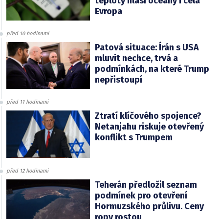
teploty hlásí oceány i celá
Evropa
před 10 hodinami
Patová situace: Írán s USA
mluvit nechce, trvá a
podmínkách, na které Trump
nepřistoupí
před 11 hodinami
Ztratí klíčového spojence?
Netanjahu riskuje otevřený
konflikt s Trumpem
před 12 hodinami
Teherán předložil seznam
podmínek pro otevření
Hormuzského průlivu. Ceny
ropy rostou