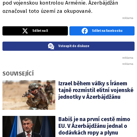
pod vojenskou kontrolou Arménie. Ázerbájdžán
označoval toto území za okupované.
Sdílet na X
Sdílet na Facebooku
Vstoupit do diskuze
SOUVISEJÍCÍ
Izrael během války s Íránem
tajně rozmístil elitní vojenské
jednotky v Ázerbájdžánu
Babiš je na první cestě mimo
EU. V Ázerbájdžánu jednal o
dodávkách ropy a plynu