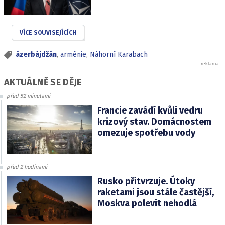
VÍCE SOUVISEJÍCÍCH
ázerbájdžán
,
arménie
,
Náhorní Karabach
AKTUÁLNĚ SE DĚJE
před 52 minutami
Francie zavádí kvůli vedru
krizový stav. Domácnostem
omezuje spotřebu vody
před 2 hodinami
Rusko přitvrzuje. Útoky
raketami jsou stále častější,
Moskva polevit nehodlá