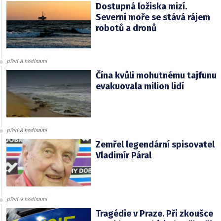
Dostupná ložiska mizí.
Severní moře se stává rájem
robotů a dronů
před 8 hodinami
Čína kvůli mohutnému tajfunu
evakuovala milion lidí
před 8 hodinami
Zemřel legendární spisovatel
Vladimír Páral
před 9 hodinami
Tragédie v Praze. Při zkoušce