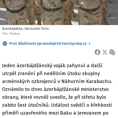
Ázerbájdžán, ilustrační foto
Foto: Pixabay
Proč důvěřovat zpravodajství EuroZprávy.cz
FACEBOOK
X
ZPR
Jeden ázerbájdžánský voják zahynul a další
utrpěl zranění při nedělním útoku skupiny
arménských ozbrojenců v Náhorním Karabachu.
Oznámilo to dnes ázerbájdžánské ministerstvo
obrany, které rovněž uvedlo, že při střetu bylo
zabito šest útočníků. Událost svědčí o křehkosti
příměří uzavřeného mezi Baku a Jerevanem po