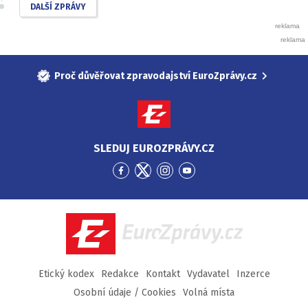
DALŠÍ ZPRÁVY
Proč důvěřovat zpravodajství EuroZprávy.cz
SLEDUJ EUROZPRÁVY.CZ
Přejít
Přejít
Přejít
Přejít
na
na
na
na
Facebook
Twitter
Instagram
YouTube
EuroZprávy.cz
Etický kodex
Redakce
Kontakt
Vydavatel
Inzerce
Osobní údaje / Cookies
Volná místa