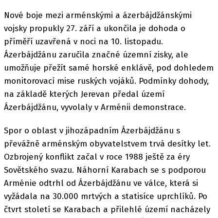
Nové boje mezi arménskými a ázerbájdžánskými
vojsky propukly 27. září a ukončila je dohoda o
příměří uzavřená v noci na 10. listopadu.
Ázerbájdžánu zaručila značné územní zisky, ale
umožňuje přežít samé horské enklávě, pod dohledem
monitorovací mise ruských vojáků. Podmínky dohody,
na základě kterých Jerevan předal území
Ázerbájdžánu, vyvolaly v Arménii demonstrace.
Spor o oblast v jihozápadním Ázerbájdžánu s
převážně arménským obyvatelstvem trvá desítky let.
Ozbrojený konflikt začal v roce 1988 ještě za éry
Sovětského svazu. Náhorní Karabach se s podporou
Arménie odtrhl od Ázerbájdžánu ve válce, která si
vyžádala na 30.000 mrtvých a statisíce uprchlíků. Po
čtvrt století se Karabach a přilehlé území nacházely