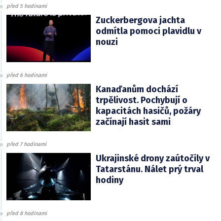
před 5 hodinami
Zuckerbergova jachta
odmítla pomoci plavidlu v
nouzi
před 6 hodinami
Kanaďanům dochází
trpělivost. Pochybují o
kapacitách hasičů, požáry
začínají hasit sami
před 7 hodinami
Ukrajinské drony zaútočily v
Tatarstánu. Nálet prý trval
hodiny
před 8 hodinami