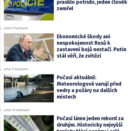
prasklo potrubí, jeden člověk
zemřel
před 9 hodinami
Ekonomické škody ani
nespokojenost Rusů k
zastavení bojů nestačí. Putin
stál věří, že zvítězí
před 9 hodinami
Počasí aktuálně:
Meteorologové varují před
vedry a požáry na dalších
místech
před 10 hodinami
Počasí láme jeden rekord za
druhým. Historicky nejvyšší