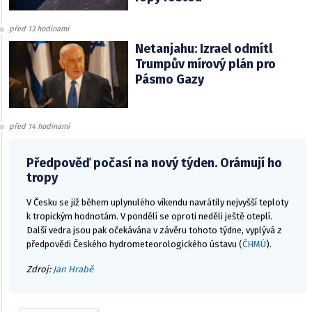
před 13 hodinami
Netanjahu: Izrael odmítl
Trumpův mírový plán pro
Pásmo Gazy
před 14 hodinami
Předpověď počasí na nový týden. Orámují ho
tropy
V Česku se již během uplynulého víkendu navrátily nejvyšší teploty
k tropickým hodnotám. V pondělí se oproti neděli ještě oteplí.
Další vedra jsou pak očekávána v závěru tohoto týdne, vyplývá z
předpovědi Českého hydrometeorologického ústavu (
ČHMÚ
).
Zdroj:
Jan Hrabě