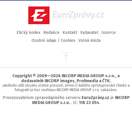
Facebook
Twitter
Instagram
YouTube
EuroZprávy.cz
Etický kodex
Redakce
Kontakt
Vydavatel
Inzerce
Osobní údaje / Cookies
Volná místa
Přejít
na
začátek
stránky
Copyright © 2009—2026 INCORP MEDIA GROUP s.r.o., a
dodavatelé INCORP images, Profimedia a ČTK.
Jakékoliv užití obsahu včetně převzetí, šíření či dalšího zpřístupňování článků a
fotografií je bez souhlasu INCORP MEDIA GROUP s.r.o. zakázáno.
Provozovatelem zpravodajského serveru
EuroZprávy.cz
je
INCORP
MEDIA GROUP s.r.o.
, IC:
118 23 054
.