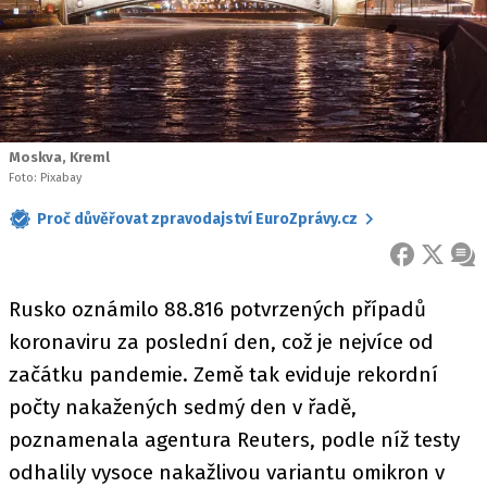
Moskva, Kreml
Foto: Pixabay
Proč důvěřovat zpravodajství EuroZprávy.cz
FACEBOOK
X
ZPR
Rusko oznámilo 88.816 potvrzených případů
koronaviru za poslední den, což je nejvíce od
začátku pandemie. Země tak eviduje rekordní
počty nakažených sedmý den v řadě,
poznamenala agentura Reuters, podle níž testy
odhalily vysoce nakažlivou variantu omikron v