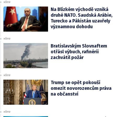
včera
Na Blízkém východě vzniká
druhé NATO. Saudská Arábie,
Turecko a Pákistán uzavřely
významnou dohodu
včera
Bratislavským Slovnaftem
otřásl výbuch, rafinérii
zachvátil požár
včera
Trump se opět pokouší
omezit novorozencům práva
na občanství
včera