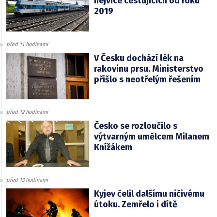
nejvíce cestujících od roku
2019
před 11 hodinami
V Česku dochází lék na
rakovinu prsu. Ministerstvo
přišlo s neotřelým řešením
před 12 hodinami
Česko se rozloučilo s
výtvarným umělcem Milanem
Knížákem
před 13 hodinami
Kyjev čelil dalšímu ničivému
útoku. Zemřelo i dítě