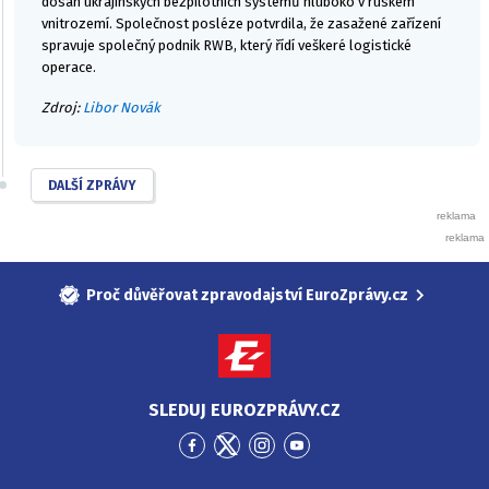
dosah ukrajinských bezpilotních systémů hluboko v ruském
vnitrozemí. Společnost posléze potvrdila, že zasažené zařízení
spravuje společný podnik RWB, který řídí veškeré logistické
operace.
Zdroj:
Libor Novák
DALŠÍ ZPRÁVY
Proč důvěřovat zpravodajství EuroZprávy.cz
SLEDUJ EUROZPRÁVY.CZ
Přejít
Přejít
Přejít
Přejít
na
na
na
na