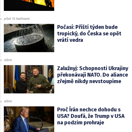
před 15 hodinami
Počasí: Příští týden bude
tropický, do Česka se opět
vrátí vedra
včera
Zalužnyj: Schopnosti Ukrajiny
překonávají NATO. Do aliance
zřejmě nikdy nevstoupíme
včera
Proč Írán nechce dohodu s
USA? Doufá, že Trump v USA
na podzim prohraje