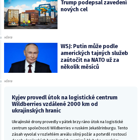
Trump podepsal zavedení
nových cel
včera
WSJ: Putin může podle
amerických tajných služeb
zaútočit na NATO už za
několik měsíců
včera
Kyjev provedl útok na logistické centrum
Wildberries vzdálené 2000 km od
ukrajinských hranic
Ukrajinské drony provedly v pátek brzy ráno útok na logistické
centrum společnosti Wildberries v ruském Jekatěrinburgu. Tento
zásah vyvolal v rozlehlém areálu silný požár a potvrdil rostoucí