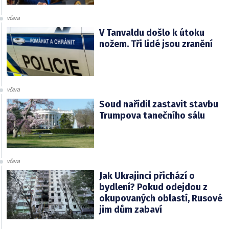
včera
V Tanvaldu došlo k útoku
nožem. Tři lidé jsou zranění
včera
Soud nařídil zastavit stavbu
Trumpova tanečního sálu
včera
Jak Ukrajinci přichází o
bydlení? Pokud odejdou z
okupovaných oblastí, Rusové
jim dům zabaví