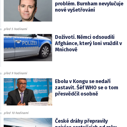
problém. Burnham nevylučuje
nové vyšetřování
před 5 hodinami
Doživotí. Němci odsoudili
Afghánce, který loni vraždil v
Mnichově
před 9 hodinami
Ebolu v Kongu se nedaří
zastavit. Šéf WHO se o tom
přesvědčil osobně
před 10 hodinami
České dráhy přepravily