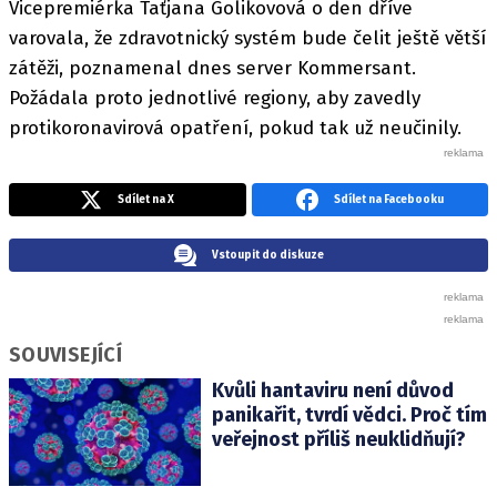
Vicepremiérka Taťjana Golikovová o den dříve
varovala, že zdravotnický systém bude čelit ještě větší
zátěži, poznamenal dnes server Kommersant.
Požádala proto jednotlivé regiony, aby zavedly
protikoronavirová opatření, pokud tak už neučinily.
Sdílet na X
Sdílet na Facebooku
Vstoupit do diskuze
SOUVISEJÍCÍ
Kvůli hantaviru není důvod
panikařit, tvrdí vědci. Proč tím
veřejnost příliš neuklidňují?