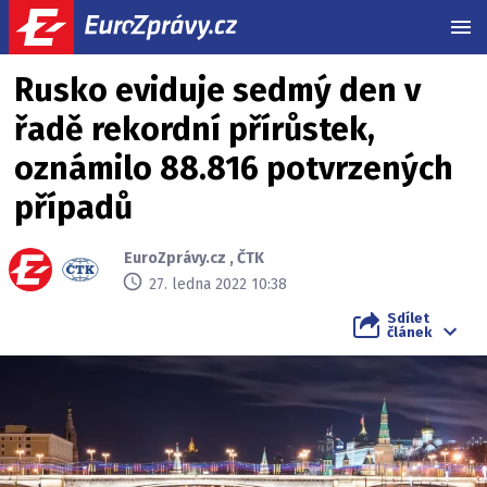
MEN
Rusko eviduje sedmý den v
řadě rekordní přírůstek,
oznámilo 88.816 potvrzených
případů
EuroZprávy.cz
,
ČTK
27. ledna 2022 10:38
Sdílet
článek