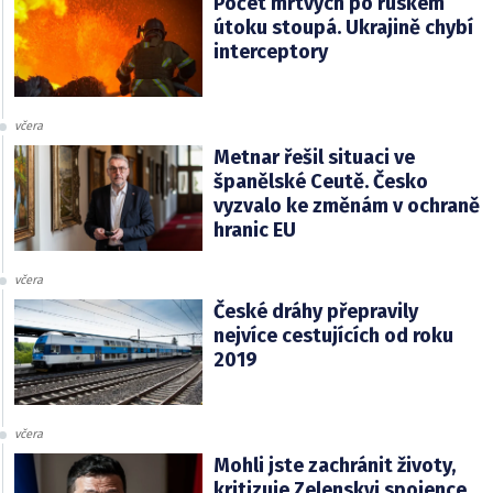
Počet mrtvých po ruském
útoku stoupá. Ukrajině chybí
interceptory
včera
Metnar řešil situaci ve
španělské Ceutě. Česko
vyzvalo ke změnám v ochraně
hranic EU
včera
České dráhy přepravily
nejvíce cestujících od roku
2019
včera
Mohli jste zachránit životy,
kritizuje Zelenskyj spojence