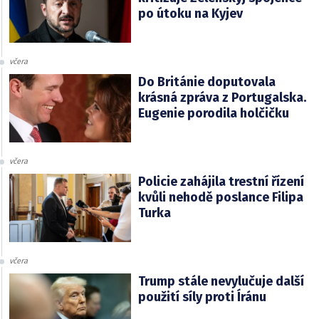
po útoku na Kyjev
včera
Do Británie doputovala
krásná zpráva z Portugalska.
Eugenie porodila holčičku
včera
Policie zahájila trestní řízení
kvůli nehodě poslance Filipa
Turka
včera
Trump stále nevylučuje další
použití síly proti Íránu