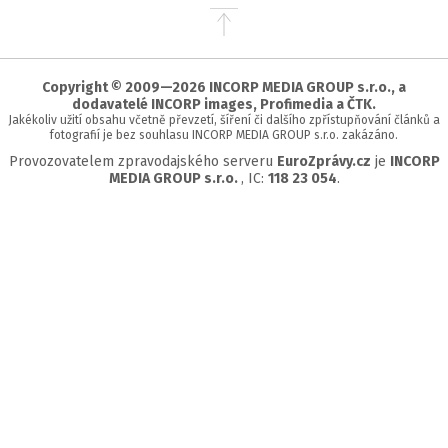
Přejít
na
začátek
stránky
Copyright © 2009—2026 INCORP MEDIA GROUP s.r.o., a
dodavatelé INCORP images, Profimedia a ČTK.
Jakékoliv užití obsahu včetně převzetí, šíření či dalšího zpřístupňování článků a
fotografií je bez souhlasu INCORP MEDIA GROUP s.r.o. zakázáno.
Provozovatelem zpravodajského serveru
EuroZprávy.cz
je
INCORP
MEDIA GROUP s.r.o.
, IC:
118 23 054
.