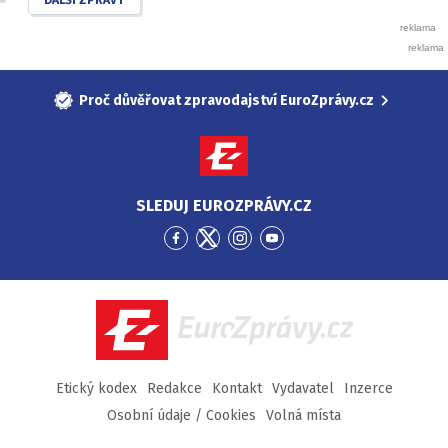
Proč důvěřovat zpravodajství EuroZprávy.cz
SLEDUJ EUROZPRÁVY.CZ
Přejít
Přejít
Přejít
Přejít
na
na
na
na
Facebook
Twitter
Instagram
YouTube
EuroZprávy.cz
Etický kodex
Redakce
Kontakt
Vydavatel
Inzerce
Osobní údaje / Cookies
Volná místa