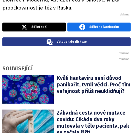
proočkovanost je též v Rusku.
Sdílet na X
Sdílet na Facebooku
Vstoupit do diskuze
SOUVISEJÍCÍ
Kvůli hantaviru není důvod
panikařit, tvrdí vědci. Proč tím
veřejnost příliš neuklidňují?
Záhadná cesta nové mutace
covidu: Cikáda dva roky
mutovala v těle pacienta, pak
se začala šířit