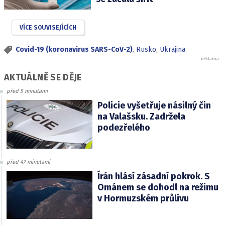
VÍCE SOUVISEJÍCÍCH
Covid-19 (koronavirus SARS-CoV-2)
,
Rusko
,
Ukrajina
AKTUÁLNĚ SE DĚJE
před 5 minutami
Policie vyšetřuje násilný čin
na Valašsku. Zadržela
podezřelého
před 47 minutami
Írán hlásí zásadní pokrok. S
Ománem se dohodl na režimu
v Hormuzském průlivu