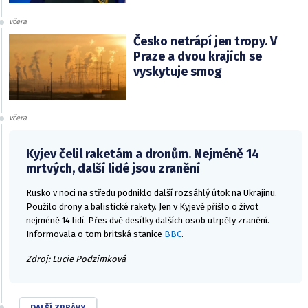
včera
Česko netrápí jen tropy. V
Praze a dvou krajích se
vyskytuje smog
včera
Kyjev čelil raketám a dronům. Nejméně 14
mrtvých, další lidé jsou zranění
Rusko v noci na středu podniklo další rozsáhlý útok na Ukrajinu.
Použilo drony a balistické rakety. Jen v Kyjevě přišlo o život
nejméně 14 lidí. Přes dvě desítky dalších osob utrpěly zranění.
Informovala o tom britská stanice
BBC
.
Zdroj: Lucie Podzimková
DALŠÍ ZPRÁVY