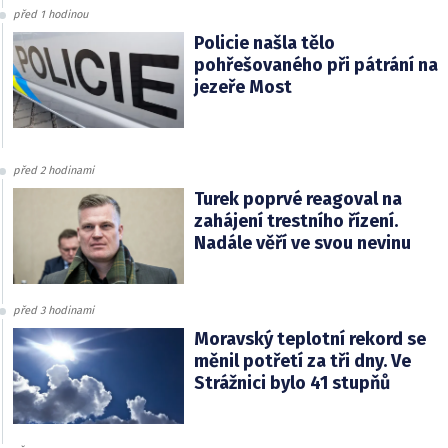
před 1 hodinou
Policie našla tělo
pohřešovaného při pátrání na
jezeře Most
před 2 hodinami
Turek poprvé reagoval na
zahájení trestního řízení.
Nadále věří ve svou nevinu
před 3 hodinami
Moravský teplotní rekord se
měnil potřetí za tři dny. Ve
Strážnici bylo 41 stupňů