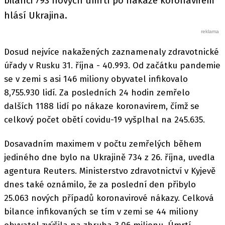
bilanci 793 nových úmrtí po nákaze koronavirem
hlásí Ukrajina.
Dosud nejvíce nakažených zaznamenaly zdravotnické
úřady v Rusku 31. října - 40.993. Od začátku pandemie
se v zemi s asi 146 miliony obyvatel infikovalo
8,755.930 lidí. Za posledních 24 hodin zemřelo
dalších 1188 lidí po nákaze koronavirem, čímž se
celkový počet obětí covidu-19 vyšplhal na 245.635.
Dosavadním maximem v počtu zemřelých během
jediného dne bylo na Ukrajině 734 z 26. října, uvedla
agentura Reuters. Ministerstvo zdravotnictví v Kyjevě
dnes také oznámilo, že za poslední den přibylo
25.063 nových případů koronavirové nákazy. Celková
bilance infikovaných se tím v zemi se 44 miliony