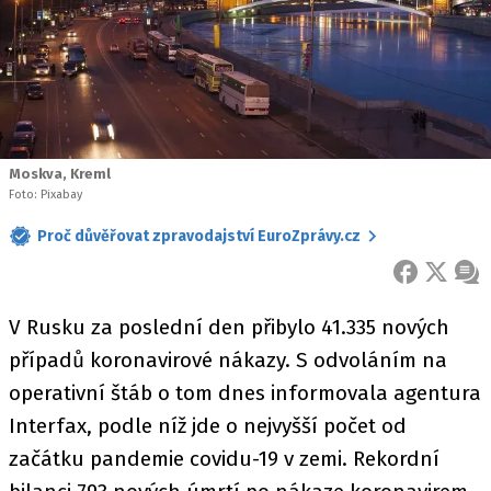
Moskva, Kreml
Foto: Pixabay
Proč důvěřovat zpravodajství EuroZprávy.cz
FACEBOOK
X
ZPR
V Rusku za poslední den přibylo 41.335 nových
případů koronavirové nákazy. S odvoláním na
operativní štáb o tom dnes informovala agentura
Interfax, podle níž jde o nejvyšší počet od
začátku pandemie covidu-19 v zemi. Rekordní