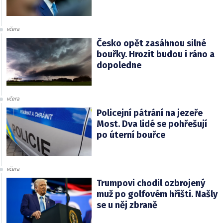
včera
Česko opět zasáhnou silné
bouřky. Hrozit budou i ráno a
dopoledne
včera
Policejní pátrání na jezeře
Most. Dva lidé se pohřešují
po úterní bouřce
včera
Trumpovi chodil ozbrojený
muž po golfovém hřišti. Našly
se u něj zbraně