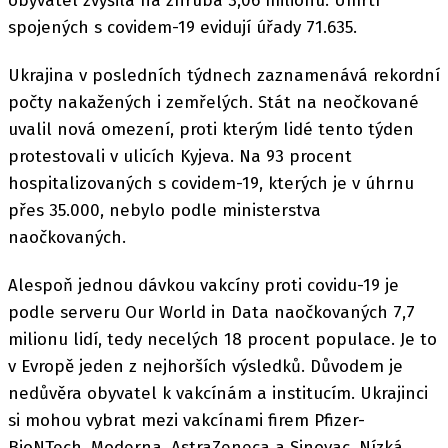
obyvatel zvýšila na zhruba 3,06 milionu. Úmrtí
spojených s covidem-19 evidují úřady 71.635.
Ukrajina v posledních týdnech zaznamenává rekordní
počty nakažených i zemřelých. Stát na neočkované
uvalil nová omezení, proti kterým lidé tento týden
protestovali v ulicích Kyjeva. Na 93 procent
hospitalizovaných s covidem-19, kterých je v úhrnu
přes 35.000, nebylo podle ministerstva
naočkovaných.
Alespoň jednou dávkou vakcíny proti covidu-19 je
podle serveru Our World in Data naočkovaných 7,7
milionu lidí, tedy necelých 18 procent populace. Je to
v Evropě jeden z nejhorších výsledků. Důvodem je
nedůvěra obyvatel k vakcínám a institucím. Ukrajinci
si mohou vybrat mezi vakcínami firem Pfizer-
BioNTech, Moderna, AstraZeneca a Sinovac. Nízká