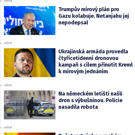
včera
Trumpův mírový plán pro
Gazu kolabuje. Netanjahu jej
nepodepsal
včera
Ukrajinská armáda provedla
čtyřicetidenní dronovou
kampaň s cílem přinutit Kreml
k mírovým jednáním
včera
Na německém letišti našli
dron s výbušninou. Policie
nasadila robota
včera