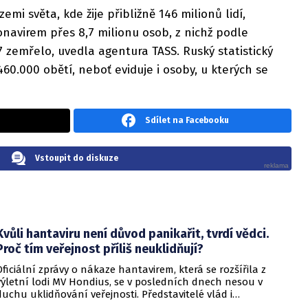
emi světa, kde žije přibližně 146 milionů lidí,
navirem přes 8,7 milionu osob, z nichž podle
 zemřelo, uvedla agentura TASS. Ruský statistický
60.000 obětí, neboť eviduje i osoby, u kterých se
Sdílet na Facebooku
Vstoupit do diskuze
Kvůli hantaviru není důvod panikařit, tvrdí vědci.
Proč tím veřejnost příliš neuklidňují?
Oficiální zprávy o nákaze hantavirem, která se rozšířila z
výletní lodi MV Hondius, se v posledních dnech nesou v
duchu uklidňování veřejnosti. Představitelé vlád i
zdravotnických organizací opakovaně zdůrazňují, že situace