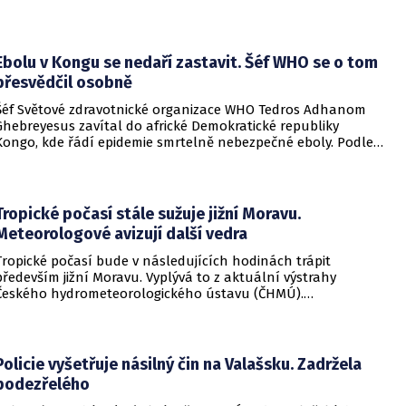
provedena v Černém moři.
Ebolu v Kongu se nedaří zastavit. Šéf WHO se o tom
přesvědčil osobně
Šéf Světové zdravotnické organizace WHO Tedros Adhanom
Ghebreyesus zavítal do africké Demokratické republiky
Kongo, kde řádí epidemie smrtelně nebezpečné eboly. Podle
Ghebreyesuse se nemoc šíří rychleji, než se zdravotníkům
daří zintenzivňovat boj s chorobou.
Tropické počasí stále sužuje jižní Moravu.
Meteorologové avizují další vedra
Tropické počasí bude v následujících hodinách trápit
především jižní Moravu. Vyplývá to z aktuální výstrahy
Českého hydrometeorologického ústavu (ČHMÚ).
Meteorologové zároveň avizují, že již o víkendu by se horké
počasí mělo vrátit i na další místa v republice.
Policie vyšetřuje násilný čin na Valašsku. Zadržela
podezřelého