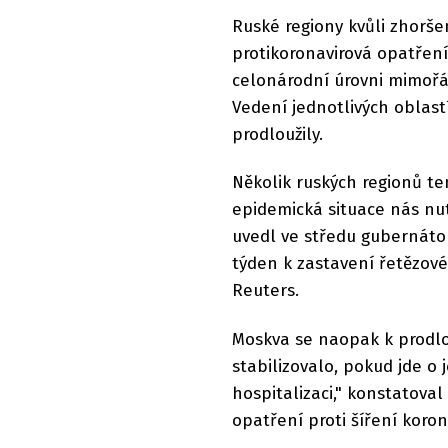
Ruské regiony kvůli zhorše
protikoronavirová opatření
celonárodní úrovni mimořád
Vedení jednotlivých oblast
prodloužily.
Několik ruských regionů te
epidemická situace nás nut
uvedl ve středu gubernátor
týden k zastavení řetězové
Reuters.
Moskva se naopak k prodlo
stabilizovalo, pokud jde o j
hospitalizaci," konstatoval
opatření proti šíření koron