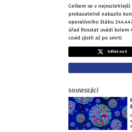
Celkem se v nejrozlehlejší z
prokazatelně nakazilo koro
operativního štábu 244.447
úřad Rosstat uvádí kolem 4
covid zjistil až po smrti.
Sdílet na X
SOUVISEJÍCÍ