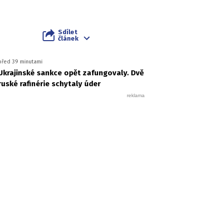
Sdílet
článek
před 39 minutami
Ukrajinské sankce opět zafungovaly. Dvě
ruské rafinérie schytaly úder