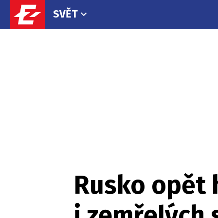
SVĚT
Rusko opět 
i zemřelých 