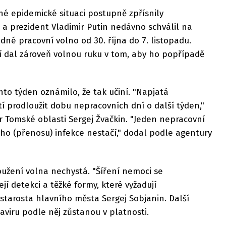
né epidemické situaci postupně zpřísnily
 a prezident Vladimir Putin nedávno schválil na
né pracovní volno od 30. října do 7. listopadu.
í dal zároveň volnou ruku v tom, aby ho popřípadě
nto týden oznámilo, že tak učiní. "Napjatá
í prodloužit dobu nepracovních dní o další týden,"
 Tomské oblasti Sergej Žvačkin. "Jeden nepracovní
ho (přenosu) infekce nestačí," dodal podle agentury
užení volna nechystá. "Šíření nemoci se
ejí detekci a těžké formy, které vyžadují
 starosta hlavního města Sergej Sobjanin. Další
aviru podle něj zůstanou v platnosti.