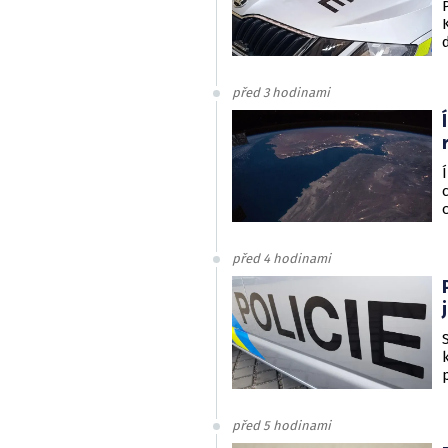
před 3 hodinami
před 4 hodinami
před 5 hodinami