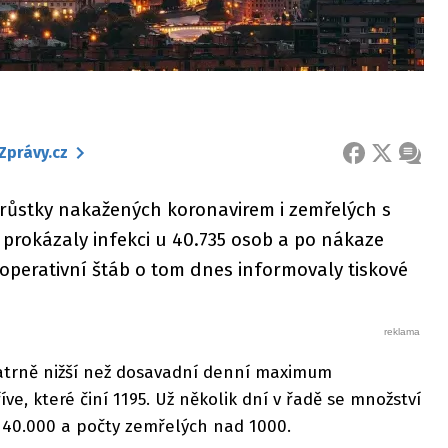
Zprávy.cz
FACEBOOK
X
ZPRÁ
írůstky nakažených koronavirem i zemřelých s
 prokázaly infekci u 40.735 osob a po nákaze
 operativní štáb o tom dnes informovaly tiskové
patrně nižší než dosavadní denní maximum
e, které činí 1195. Už několik dní v řadě se množství
d 40.000 a počty zemřelých nad 1000.