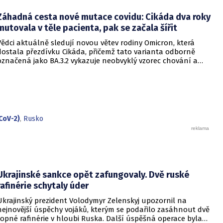
je pod kontrolou a není důvod k panice. Někteří odborníci
Záhadná cesta nové mutace covidu: Cikáda dva roky
však podle CNN varují, že příliš sebevědomá rétorika, kterou
označují za úmyslné šíření klidu, může mít opačný účinek a
mutovala v těle pacienta, pak se začala šířit
prohloubit úzkost ve společnosti, která má stále v živé paměti
Vědci aktuálně sledují novou větev rodiny Omicron, která
pandemii covidu-19.
dostala přezdívku Cikáda, přičemž tato varianta odborně
označená jako BA.3.2 vykazuje neobvyklý vzorec chování a
zdá se, že se zaměřuje především na děti. Přestože virus
neustále mutuje, odborníci uklidňují, že tato verze
nezpůsobuje těžší průběh onemocnění u dětí ani u
dospělých. Její přezdívka vychází z vlastností hmyzu, který se
dokáže na dlouhou dobu stáhnout do ústraní a poté se
nečekaně vynořit po letech strávených pod zemí.
CoV-2)
,
Rusko
Ukrajinské sankce opět zafungovaly. Dvě ruské
rafinérie schytaly úder
Ukrajinský prezident Volodymyr Zelenskyj upozornil na
nejnovější úspěchy vojáků, kterým se podařilo zasáhnout dvě
ropné rafinérie v hloubi Ruska. Další úspěšná operace byla