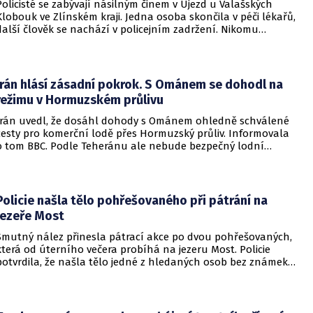
Policisté se zabývají násilným činem v Újezd u Valašských
Klobouk ve Zlínském kraji. Jedna osoba skončila v péči lékařů,
další člověk se nachází v policejním zadržení. Nikomu
nehrozí žádné nebezpečí.
Írán hlásí zásadní pokrok. S Ománem se dohodl na
režimu v Hormuzském průlivu
Írán uvedl, že dosáhl dohody s Ománem ohledně schválené
cesty pro komerční lodě přes Hormuzský průliv. Informovala
o tom BBC. Podle Teheránu ale nebude bezpečný lodní
provoz zcela zaručen kvůli aktivitám Američanů.
Policie našla tělo pohřešovaného při pátrání na
jezeře Most
Smutný nález přinesla pátrací akce po dvou pohřešovaných,
která od úterního večera probíhá na jezeru Most. Policie
potvrdila, že našla tělo jedné z hledaných osob bez známek
života. Pátrání po druhém člověku pokračuje.