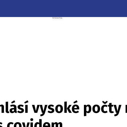
hlásí vysoké počty
s covidem