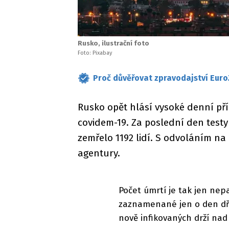
Rusko, ilustrační foto
Foto: Pixabay
Proč důvěřovat zpravodajství Euro
Rusko opět hlásí vysoké denní př
covidem-19. Za poslední den testy
zemřelo 1192 lidí. S odvoláním na
agentury.
Počet úmrtí je tak jen ne
zaznamenané jen o den dřív
nově infikovaných drží na