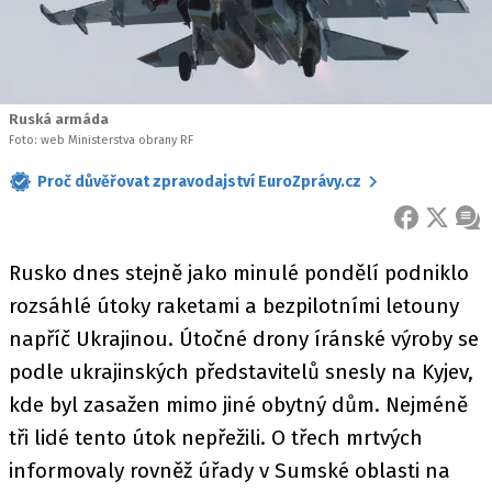
Ruská armáda
Foto: web Ministerstva obrany RF
Proč důvěřovat zpravodajství EuroZprávy.cz
FACEBOOK
X
ZPR
Rusko dnes stejně jako minulé pondělí podniklo
rozsáhlé útoky raketami a bezpilotními letouny
napříč Ukrajinou. Útočné drony íránské výroby se
podle ukrajinských představitelů snesly na Kyjev,
kde byl zasažen mimo jiné obytný dům. Nejméně
tři lidé tento útok nepřežili. O třech mrtvých
informovaly rovněž úřady v Sumské oblasti na