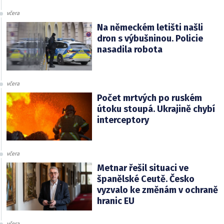
včera
Na německém letišti našli
dron s výbušninou. Policie
nasadila robota
včera
Počet mrtvých po ruském
útoku stoupá. Ukrajině chybí
interceptory
včera
Metnar řešil situaci ve
španělské Ceutě. Česko
vyzvalo ke změnám v ochraně
hranic EU
včera