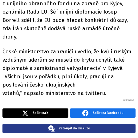
z unijního obranného fondu na zbraně pro Kyjev,
oznámila Rada EU. Šéf unijní diplomacie Josep
Borrell sdělil, že EU bude hledat konkrétní důkazy,
zda Írán skutečně dodává ruské armádě útočné
drony.
České ministerstvo zahraničí uvedlo, že kvůli ruským
vzdušným úderům se museli do krytu uchýlit také
diplomaté a zaměstnanci velvyslanectví v Kyjevě.
"Všichni jsou v pořádku, plní úkoly, pracují na
posilování česko-ukrajinských
vztahů," napsalo ministerstvo na twitteru.
Sdílet na X
Sdílet na Facebooku
Vstoupit do diskuze