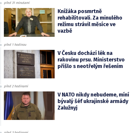
před 31 minutami
Knížáka posmrtně
rehabilitovali. Za minulého
režimu strávil měsíce ve
vazbě
před 1 hodinou
V Česku dochází lék na
rakovinu prsu. Ministerstvo
přišlo s neotřelým řešením
před 2 hodinami
V NATO nikdy nebudeme, míní
bývalý šéf ukrajinské armády
Zalužnyj
před 3 hodinami