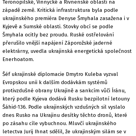
Teronopilské, Vinnycké a Rivnenské oblasti na
západě země. Kritická infrastruktura byla podle
ukrajinského premiéra Denyse Šmyhala zasažena i v
Kyjevě a Sumské oblasti. Stovky obcí se podle
Šmyhala ocitly bez proudu. Ruské ostřelování
přerušilo vnější napájení Záporožské jaderné
elektrárny, uvedla ukrajinská energetická společnost
Enerhoatom.
Šéf ukrajinské diplomacie Dmytro Kuleba vyzval
Evropskou unii k dalším dodávkám systémů
protivzdušné obrany Ukrajině a sankcím vůči Íránu,
který podle Kyjeva dodává Rusku bezpilotní letouny
Šáhid-136. Podle ukrajinských vzdušných sil vyslalo
dnes Rusko na Ukrajinu desítky těchto dronů, které
po zásahu cíle vybuchnou. Mluvčí ukrajinského
letectva Jurij Ihnat sdělil, že ukrajinským silám se v