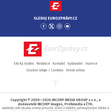
SLEDUJ EUROZPRÁVY.CZ
Přejít
Přejít
Přejít
Přejít
na
na
na
na
Facebook
Twitter
Instagram
YouTube
EuroZprávy.cz
Etický kodex
Redakce
Kontakt
Vydavatel
Inzerce
Osobní údaje / Cookies
Volná místa
Přejít
na
začátek
stránky
Copyright © 2009—2026 INCORP MEDIA GROUP s.r.o., a
dodavatelé INCORP images, Profimedia a ČTK.
Jakékoliv užití obsahu včetně převzetí, šíření či dalšího zpřístupňování článků a