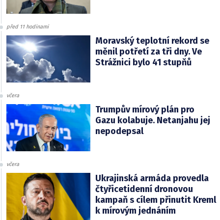
před 11 hodinami
Moravský teplotní rekord se
měnil potřetí za tři dny. Ve
Strážnici bylo 41 stupňů
včera
Trumpův mírový plán pro
Gazu kolabuje. Netanjahu jej
nepodepsal
včera
Ukrajinská armáda provedla
čtyřicetidenní dronovou
kampaň s cílem přinutit Kreml
k mírovým jednáním