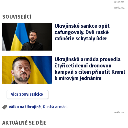
SOUVISEJÍCÍ
Ukrajinské sankce opět
zafungovaly. Dvě ruské
rafinérie schytaly úder
Ukrajinská armáda provedla
čtyřicetidenní dronovou
kampaň s cílem přinutit Kreml
k mírovým jednáním
VÍCE SOUVISEJÍCÍCH
válka na Ukrajině
,
Ruská armáda
AKTUÁLNĚ SE DĚJE