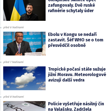
zafungovaly. Dvě ruské
rafinérie schytaly úder
před 6 hodinami
Ebolu v Kongu se nedaří
zastavit. Šéf WHO se o tom
přesvědčil osobně
před 7 hodinami
Tropické počasí stále sužuje
jižní Moravu. Meteorologové
avizují další vedra
před 8 hodinami
Policie vyšetřuje násilný čin
na Valašsku. Zadržela