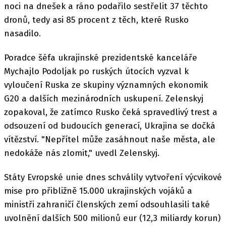
noci na dnešek a ráno podařilo sestřelit 37 těchto
dronů, tedy asi 85 procent z těch, které Rusko
nasadilo.
Poradce šéfa ukrajinské prezidentské kanceláře
Mychajlo Podoljak po ruských útocích vyzval k
vyloučení Ruska ze skupiny významných ekonomik
G20 a dalších mezinárodních uskupení. Zelenskyj
zopakoval, že zatímco Rusko čeká spravedlivý trest a
odsouzení od budoucích generací, Ukrajina se dočká
vítězství. "Nepřítel může zasáhnout naše města, ale
nedokáže nás zlomit," uvedl Zelenskyj.
Státy Evropské unie dnes schválily vytvoření výcvikové
mise pro přibližně 15.000 ukrajinských vojáků a
ministři zahraničí členských zemí odsouhlasili také
uvolnění dalších 500 milionů eur (12,3 miliardy korun)