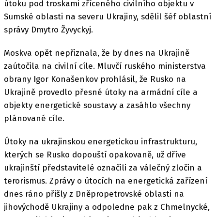
útoku pod troskami zříceného civilního objektu v
Sumské oblasti na severu Ukrajiny, sdělil šéf oblastní
správy Dmytro Žyvyckyj.
Moskva opět nepřiznala, že by dnes na Ukrajině
zaútočila na civilní cíle. Mluvčí ruského ministerstva
obrany Igor Konašenkov prohlásil, že Rusko na
Ukrajině provedlo přesné útoky na armádní cíle a
objekty energetické soustavy a zasáhlo všechny
plánované cíle.
Útoky na ukrajinskou energetickou infrastrukturu,
kterých se Rusko dopouští opakovaně, už dříve
ukrajinští představitelé označili za válečný zločin a
terorismus. Zprávy o útocích na energetická zařízení
dnes ráno přišly z Dněpropetrovské oblasti na
jihovýchodě Ukrajiny a odpoledne pak z Chmelnycké,