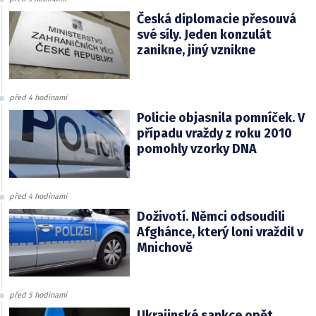
Česká diplomacie přesouvá
své síly. Jeden konzulát
zanikne, jiný vznikne
před 4 hodinami
Policie objasnila pomníček. V
případu vraždy z roku 2010
pomohly vzorky DNA
před 4 hodinami
Doživotí. Němci odsoudili
Afghánce, který loni vraždil v
Mnichově
před 5 hodinami
Ukrajinské sankce opět