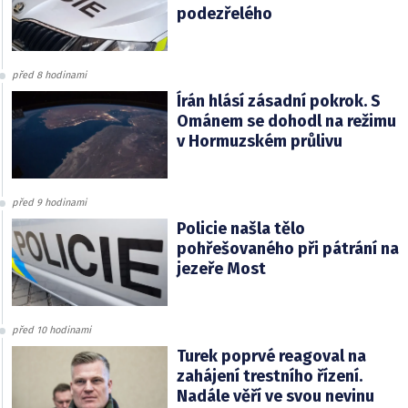
podezřelého
před 8 hodinami
Írán hlásí zásadní pokrok. S
Ománem se dohodl na režimu
v Hormuzském průlivu
před 9 hodinami
Policie našla tělo
pohřešovaného při pátrání na
jezeře Most
před 10 hodinami
Turek poprvé reagoval na
zahájení trestního řízení.
Nadále věří ve svou nevinu