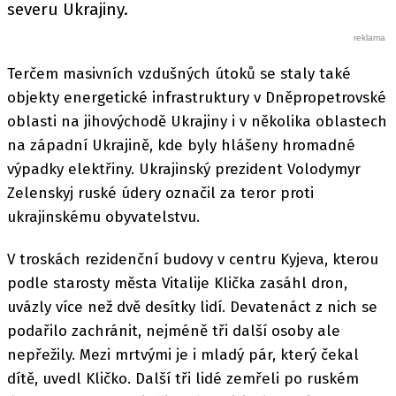
severu Ukrajiny.
Terčem masivních vzdušných útoků se staly také
objekty energetické infrastruktury v Dněpropetrovské
oblasti na jihovýchodě Ukrajiny i v několika oblastech
na západní Ukrajině, kde byly hlášeny hromadné
výpadky elektřiny. Ukrajinský prezident Volodymyr
Zelenskyj ruské údery označil za teror proti
ukrajinskému obyvatelstvu.
V troskách rezidenční budovy v centru Kyjeva, kterou
podle starosty města Vitalije Klička zasáhl dron,
uvázly více než dvě desítky lidí. Devatenáct z nich se
podařilo zachránit, nejméně tři další osoby ale
nepřežily. Mezi mrtvými je i mladý pár, který čekal
dítě, uvedl Kličko. Další tři lidé zemřeli po ruském