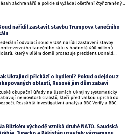
Zásah záchranářů a policie si vyžádal ošetření čtyř zraněných
osob, přičemž tři z nich utrpěly těžká poranění.
Soud nařídil zastavit stavbu Trumpova tanečního
sálu
Federální odvolací soud v USA nařídil zastavení stavby
kontroverzního tanečního sálu v hodnotě 400 milionů
dolarů, který v Bílém domě prosazuje prezident Donald
Trump. Páteční rozhodnutí představuje vážnou překážku pro
administrativu a otevírá cestu k právní bitvě před Nejvyšším
soudem.
Jak Ukrajinci přichází o bydlení? Pokud odejdou z
okupovaných oblastí, Rusové jim dům zabaví
Ruské okupační úřady na územích Ukrajiny systematicky
zabavují nemovitosti civilistů, kteří před válkou uprchli do
bezpečí. Rozsáhlá investigativní analýza BBC Verify a BBC
Russian odhalila, že od roku 2024 bylo identifikováno k
zabavení nebo již přímo zkonfiskováno přes 34 tisíc domů a
bytů.
Na Blízkém východě vzniká druhé NATO. Saudská
Arábie, Turecko a Pákistán uzavřely významnou