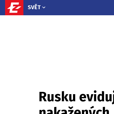
SVĚT
Rusku eviduj
nakažených, 