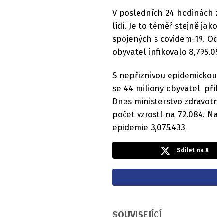
V posledních 24 hodinách 
lidí. Je to téměř stejně jak
spojených s covidem-19. Od
obyvatel infikovalo 8,795.0
S nepříznivou epidemickou 
se 44 miliony obyvateli př
Dnes ministerstvo zdravotn
počet vzrostl na 72.084. 
epidemie 3,075.433.
Sdílet na X
SOUVISEJÍCÍ