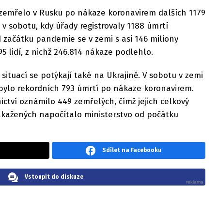
zemřelo v Rusku po nákaze koronavirem dalších 1179
o v sobotu, kdy úřady registrovaly 1188 úmrtí
 začátku pandemie se v zemi s asi 146 miliony
95 lidí, z nichž 246.814 nákaze podlehlo.
situací se potýkají také na Ukrajině. V sobotu v zemi
ibylo rekordních 793 úmrtí po nákaze koronavirem.
ictví oznámilo 449 zemřelých, čímž jejich celkový
Nakažených napočítalo ministerstvo od počátku
Sdílet na Facebooku
Vstoupit do diskuze