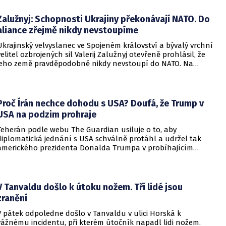
Zalužnyj: Schopnosti Ukrajiny překonávají NATO. Do
aliance zřejmě nikdy nevstoupíme
Ukrajinský velvyslanec ve Spojeném království a bývalý vrchní
velitel ozbrojených sil Valerij Zalužnyj otevřeně prohlásil, že
jeho země pravděpodobně nikdy nevstoupí do NATO. Na
setkání s evropskými velvyslanci uvedl, že se v otázce členství
pohyboval celá léta, avšak současná realita ukazuje, že
alianční standardy jsou pro Kyjev v současné podobě
nedosažitelné.
Proč Írán nechce dohodu s USA? Doufá, že Trump v
USA na podzim prohraje
Teherán podle webu The Guardian usiluje o to, aby
diplomatická jednání s USA schválně protáhl a udržel tak
amerického prezidenta Donalda Trumpa v probíhajícím
konfliktu až do podzimních voleb do Kongresu. Cílem íránské
strany je uštědřit americkému prezidentovi politickou ránu,
která by se mohla vyrovnat krizi s americkými teheránskými
rukojmími za prezidenta Jimmyho Cartera.
V Tanvaldu došlo k útoku nožem. Tři lidé jsou
zranění
V pátek odpoledne došlo v Tanvaldu v ulici Horská k
vážnému incidentu, při kterém útočník napadl lidi nožem.