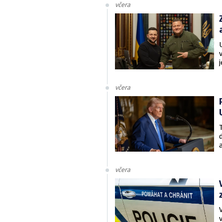
včera
včera
včera