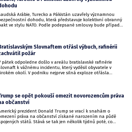
dohodu
Saudská Arábie, Turecko a Pákistán uzavřely významnou
bezpečnostní dohodu, která představuje kolektivní obranný
pakt ve stylu NATO. Podle podepsané smlouvy bude případný
útok na některou z těchto tří zemí považován za útok na
všechny členy aliance, což má posílit odstrašující sílu v
regionu.
Bratislavským Slovnaftem otřásl výbuch, rafinérii
zachvátil požár
V pátek odpoledne došlo v areálu bratislavské rafinérie
Slovnaft k vážnému incidentu, který vyděsil obyvatele v
širokém okolí. V podniku nejprve silná exploze otřásla
budovami a následně vypukl rozsáhlý požár.
Trump se opět pokouší omezit novorozencům práva
na občanství
Americký prezident Donald Trump se vrací k snahám o
omezení práva na občanství získané narozením na půdě
Spojených států. Stává se tak jen několik týdnů poté, co
Nejvyšší soud Spojených států odmítl jeho předchozí plošší