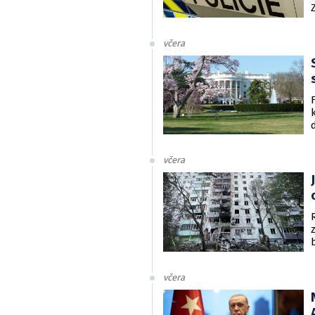
včera
včera
včera