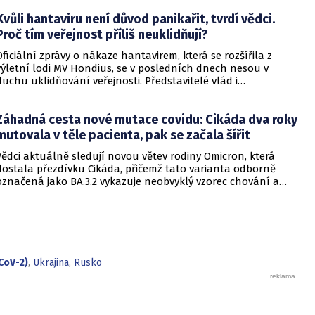
Kvůli hantaviru není důvod panikařit, tvrdí vědci.
Proč tím veřejnost příliš neuklidňují?
Oficiální zprávy o nákaze hantavirem, která se rozšířila z
výletní lodi MV Hondius, se v posledních dnech nesou v
duchu uklidňování veřejnosti. Představitelé vlád i
zdravotnických organizací opakovaně zdůrazňují, že situace
je pod kontrolou a není důvod k panice. Někteří odborníci
Záhadná cesta nové mutace covidu: Cikáda dva roky
však podle CNN varují, že příliš sebevědomá rétorika, kterou
označují za úmyslné šíření klidu, může mít opačný účinek a
mutovala v těle pacienta, pak se začala šířit
prohloubit úzkost ve společnosti, která má stále v živé paměti
Vědci aktuálně sledují novou větev rodiny Omicron, která
pandemii covidu-19.
dostala přezdívku Cikáda, přičemž tato varianta odborně
označená jako BA.3.2 vykazuje neobvyklý vzorec chování a
zdá se, že se zaměřuje především na děti. Přestože virus
neustále mutuje, odborníci uklidňují, že tato verze
nezpůsobuje těžší průběh onemocnění u dětí ani u
dospělých. Její přezdívka vychází z vlastností hmyzu, který se
dokáže na dlouhou dobu stáhnout do ústraní a poté se
nečekaně vynořit po letech strávených pod zemí.
CoV-2)
,
Ukrajina
,
Rusko