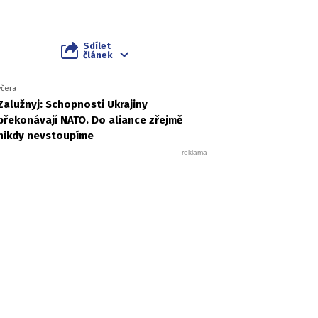
Sdílet
článek
včera
Zalužnyj: Schopnosti Ukrajiny
překonávají NATO. Do aliance zřejmě
nikdy nevstoupíme