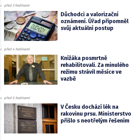
před 3 hodinami
Důchodci a valorizační
oznámení. Úřad připomněl
svůj aktuální postup
před 4 hodinami
Knížáka posmrtně
rehabilitovali. Za minulého
režimu strávil měsíce ve
vazbě
před 5 hodinami
V Česku dochází lék na
rakovinu prsu. Ministerstvo
přišlo s neotřelým řešením