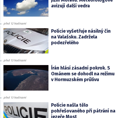
jižní Moravu. Meteorologové
avizují další vedra
před 12 hodinami
Policie vyšetřuje násilný čin
na Valašsku. Zadržela
podezřelého
před 13 hodinami
Írán hlásí zásadní pokrok. S
Ománem se dohodl na režimu
v Hormuzském průlivu
před 13 hodinami
Policie našla tělo
pohřešovaného při pátrání na
jezeře Most