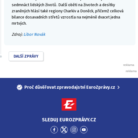
sedmnáct lidských životů. Další oběti na životech a desítky
zraněných hlásí také regiony Charkiv a Doněck, přičemž celková
bilance dosavadních střetů vzrostla na nejméně dvacet jedna
mrtvých.
Zdroj:
Libor Novák
DALŠÍ ZPRÁVY
Proč důvěřovat zpravodajství EuroZprávy.cz
SLEDUJ EUROZPRÁVY.CZ
Přejít
Přejít
Přejít
Přejít