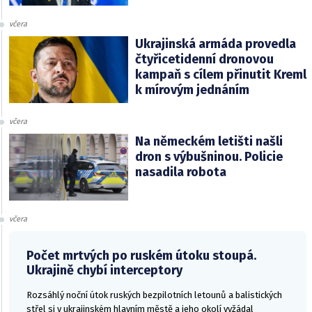
včera
Ukrajinská armáda provedla
čtyřicetidenní dronovou
kampaň s cílem přinutit Kreml
k mírovým jednáním
včera
Na německém letišti našli
dron s výbušninou. Policie
nasadila robota
včera
Počet mrtvých po ruském útoku stoupá.
Ukrajině chybí interceptory
Rozsáhlý noční útok ruských bezpilotních letounů a balistických
střel si v ukrajinském hlavním městě a jeho okolí vyžádal