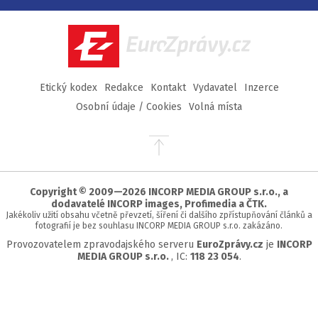
na
na
na
na
Facebook
Twitter
Instagram
YouTube
EuroZprávy.cz
Etický kodex
Redakce
Kontakt
Vydavatel
Inzerce
Osobní údaje / Cookies
Volná místa
Přejít
na
začátek
stránky
Copyright © 2009—2026 INCORP MEDIA GROUP s.r.o., a
dodavatelé INCORP images, Profimedia a ČTK.
Jakékoliv užití obsahu včetně převzetí, šíření či dalšího zpřístupňování článků a
fotografií je bez souhlasu INCORP MEDIA GROUP s.r.o. zakázáno.
Provozovatelem zpravodajského serveru
EuroZprávy.cz
je
INCORP
MEDIA GROUP s.r.o.
, IC:
118 23 054
.