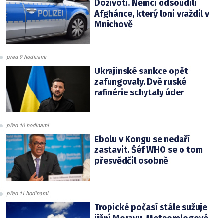
Doživotí. Němci odsoudili
Afghánce, který loni vraždil v
Mnichově
před 9 hodinami
Ukrajinské sankce opět
zafungovaly. Dvě ruské
rafinérie schytaly úder
před 10 hodinami
Ebolu v Kongu se nedaří
zastavit. Šéf WHO se o tom
přesvědčil osobně
před 11 hodinami
Tropické počasí stále sužuje