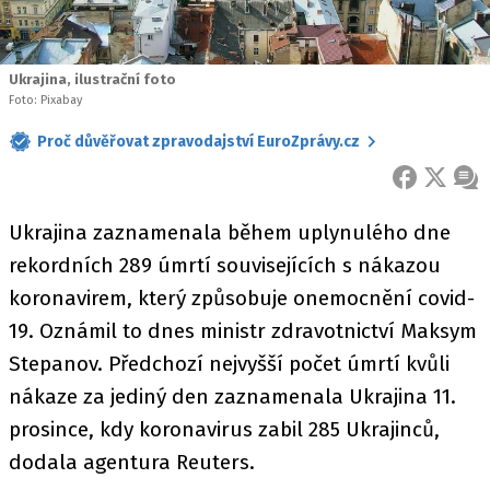
Ukrajina, ilustrační foto
Foto: Pixabay
Proč důvěřovat zpravodajství EuroZprávy.cz
FACEBOOK
X
ZPR
Ukrajina zaznamenala během uplynulého dne
rekordních 289 úmrtí souvisejících s nákazou
koronavirem, který způsobuje onemocnění covid-
19. Oznámil to dnes ministr zdravotnictví Maksym
Stepanov. Předchozí nejvyšší počet úmrtí kvůli
nákaze za jediný den zaznamenala Ukrajina 11.
prosince, kdy koronavirus zabil 285 Ukrajinců,
dodala agentura Reuters.