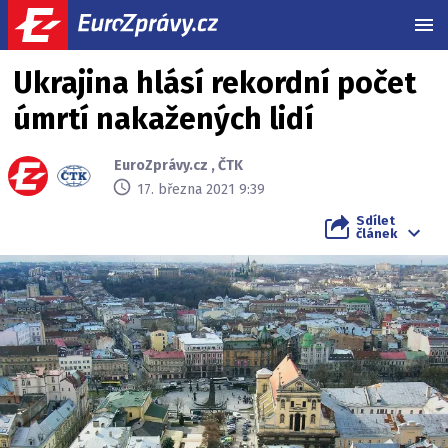
MEN
Ukrajina hlásí rekordní počet
úmrtí nakažených lidí
EuroZprávy.cz
,
ČTK
17. března 2021 9:39
Sdílet
článek