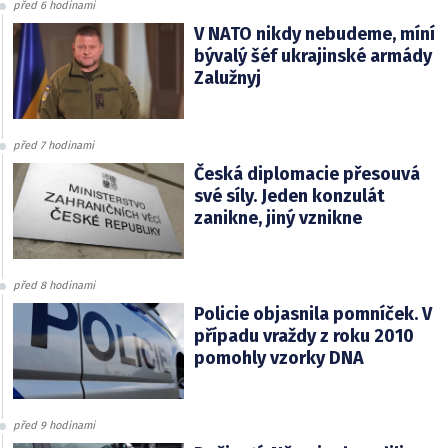
před 6 hodinami
V NATO nikdy nebudeme, míní
bývalý šéf ukrajinské armády
Zalužnyj
před 7 hodinami
Česká diplomacie přesouvá
své síly. Jeden konzulát
zanikne, jiný vznikne
před 8 hodinami
Policie objasnila pomníček. V
případu vraždy z roku 2010
pomohly vzorky DNA
před 9 hodinami