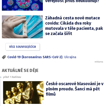
veřejnost příliš neuklidňují?
Záhadná cesta nové mutace
covidu: Cikáda dva roky
mutovala v těle pacienta, pak
se začala šířit
VÍCE SOUVISEJÍCÍCH
Covid-19 (koronavirus SARS-CoV-2)
,
Ukrajina
AKTUÁLNĚ SE DĚJE
před 1 hodinou
České oscarové hlasování je v
plném proudu. Šanci má pět
filmů