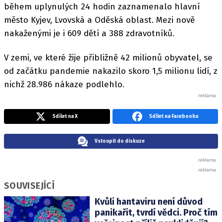
během uplynulých 24 hodin zaznamenalo hlavní
město Kyjev, Lvovská a Oděská oblast. Mezi nově
nakaženými je i 609 dětí a 388 zdravotníků.
V zemi, ve které žije přibližně 42 milionů obyvatel, se
od začátku pandemie nakazilo skoro 1,5 milionu lidí, z
nichž 28.986 nákaze podlehlo.
Sdílet na X
Sdílet na Facebooku
Vstoupit do diskuze
SOUVISEJÍCÍ
Kvůli hantaviru není důvod
panikařit, tvrdí vědci. Proč tím