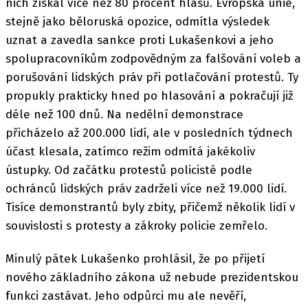
nich získal více než 80 procent hlasů. Evropská unie,
stejně jako běloruská opozice, odmítla výsledek
uznat a zavedla sankce proti Lukašenkovi a jeho
spolupracovníkům zodpovědným za falšování voleb a
porušování lidských práv při potlačování protestů. Ty
propukly prakticky hned po hlasování a pokračují již
déle než 100 dnů. Na nedělní demonstrace
přicházelo až 200.000 lidí, ale v posledních týdnech
účast klesala, zatímco režim odmítá jakékoliv
ústupky. Od začátku protestů policisté podle
ochránců lidských práv zadrželi více než 19.000 lidí.
Tisíce demonstrantů byly zbity, přičemž několik lidí v
souvislosti s protesty a zákroky policie zemřelo.
Minulý pátek Lukašenko prohlásil, že po přijetí
nového základního zákona už nebude prezidentskou
funkci zastávat. Jeho odpůrci mu ale nevěří,