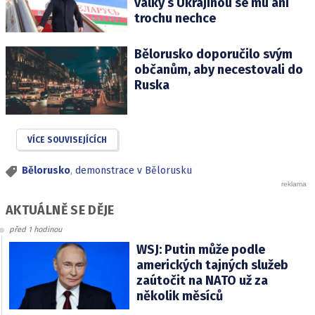
války s Ukrajinou se mu ani
trochu nechce
Bělorusko doporučilo svým
občanům, aby necestovali do
Ruska
VÍCE SOUVISEJÍCÍCH
Bělorusko
,
demonstrace v Bělorusku
AKTUÁLNĚ SE DĚJE
před 1 hodinou
WSJ: Putin může podle
amerických tajných služeb
zaútočit na NATO už za
několik měsíců