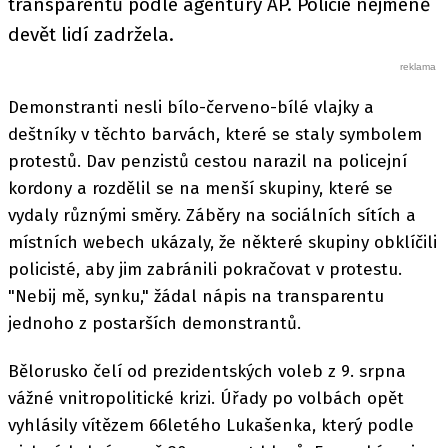
transparentů podle agentury AP. Policie nejméně
devět lidí zadržela.
Demonstranti nesli bílo-červeno-bílé vlajky a
deštníky v těchto barvách, které se staly symbolem
protestů. Dav penzistů cestou narazil na policejní
kordony a rozdělil se na menší skupiny, které se
vydaly různými směry. Záběry na sociálních sítích a
místních webech ukázaly, že některé skupiny obklíčili
policisté, aby jim zabránili pokračovat v protestu.
"Nebij mě, synku," žádal nápis na transparentu
jednoho z postarších demonstrantů.
Bělorusko čelí od prezidentských voleb z 9. srpna
vážné vnitropolitické krizi. Úřady po volbách opět
vyhlásily vítězem 66letého Lukašenka, který podle