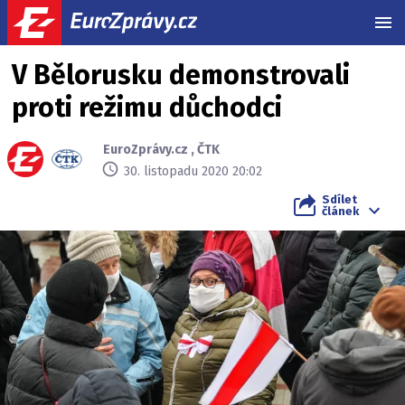
MEN
V Bělorusku demonstrovali
proti režimu důchodci
EuroZprávy.cz
,
ČTK
30. listopadu 2020 20:02
Sdílet
článek