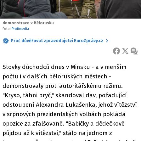
demonstrace v Bělorusku
Foto:
Profimedia
Proč důvěřovat zpravodajství EuroZprávy.cz
FACEBOOK
X
ZPR
Stovky důchodců dnes v Minsku - a v menším
počtu i v dalších běloruských městech -
demonstrovaly proti autoritářskému režimu.
"Kryso, táhni pryč," skandoval dav, požadující
odstoupení Alexandra Lukašenka, jehož vítězství
v srpnových prezidentských volbách pokládá
opozice za zfalšované. "Babičky a dědečkové
půjdou až k vítězství," stálo na jednom z