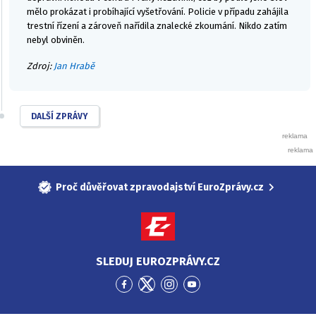
mělo prokázat i probíhající vyšetřování. Policie v případu zahájila
trestní řízení a zároveň nařídila znalecké zkoumání. Nikdo zatím
nebyl obviněn.
Zdroj:
Jan Hrabě
DALŠÍ ZPRÁVY
Proč důvěřovat zpravodajství EuroZprávy.cz
SLEDUJ EUROZPRÁVY.CZ
Přejít
Přejít
Přejít
Přejít
na
na
na
na