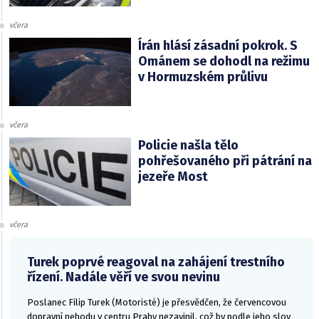
včera
Írán hlásí zásadní pokrok. S
Ománem se dohodl na režimu
v Hormuzském průlivu
včera
Policie našla tělo
pohřešovaného při pátrání na
jezeře Most
včera
Turek poprvé reagoval na zahájení trestního
řízení. Nadále věří ve svou nevinu
Poslanec Filip Turek (Motoristé) je přesvědčen, že červencovou
dopravní nehodu v centru Prahy nezavinil, což by podle jeho slov