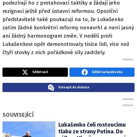
podezírají ho z protahovací taktiky a žádají jeho
rezignaci ještě před ústavní reformou. Opoziční
představitelé také poukazují na to, že Lukašenko
zatím žádné konkrétní reformy nenavrhl a není jasný
ani žádný harmonogram změn. V neděli proti
Lukašenkovi opět demonstrovaly tisíce lidí, více než
čtyři stovky z nich pořádkové síly zadržely.
Sdílet na X
Sdílet na Facebooku
Vstoupit do diskuze
SOUVISEJÍCÍ
Lukašenko čelí rostoucímu
tlaku ze strany Putina. Do