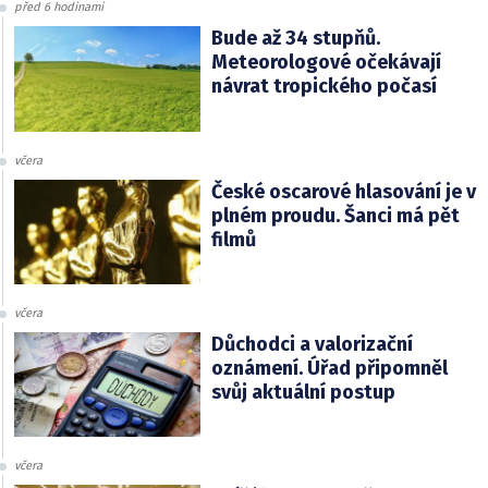
před 6 hodinami
Bude až 34 stupňů.
Meteorologové očekávají
návrat tropického počasí
včera
České oscarové hlasování je v
plném proudu. Šanci má pět
filmů
včera
Důchodci a valorizační
oznámení. Úřad připomněl
svůj aktuální postup
včera