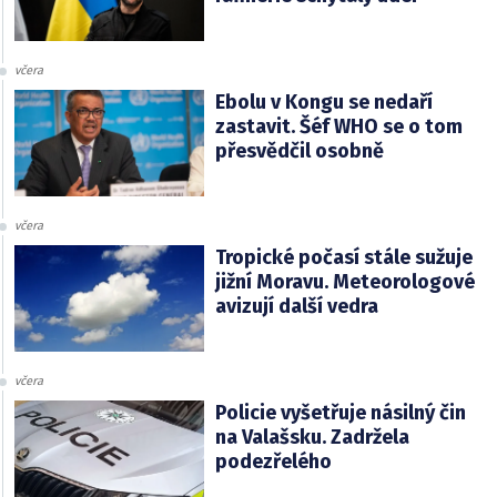
včera
Ebolu v Kongu se nedaří
zastavit. Šéf WHO se o tom
přesvědčil osobně
včera
Tropické počasí stále sužuje
jižní Moravu. Meteorologové
avizují další vedra
včera
Policie vyšetřuje násilný čin
na Valašsku. Zadržela
podezřelého