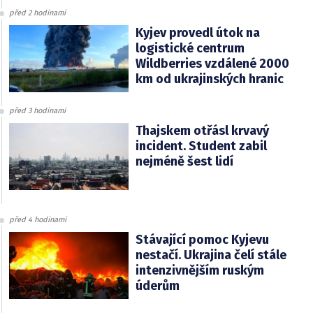
před 2 hodinami
Kyjev provedl útok na
logistické centrum
Wildberries vzdálené 2000
km od ukrajinských hranic
před 3 hodinami
Thajskem otřásl krvavý
incident. Student zabil
nejméně šest lidí
před 4 hodinami
Stávající pomoc Kyjevu
nestačí. Ukrajina čelí stále
intenzivnějším ruským
úderům