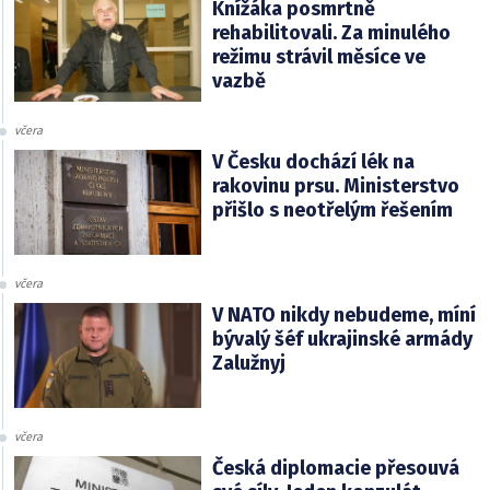
Knížáka posmrtně
rehabilitovali. Za minulého
režimu strávil měsíce ve
vazbě
včera
V Česku dochází lék na
rakovinu prsu. Ministerstvo
přišlo s neotřelým řešením
včera
V NATO nikdy nebudeme, míní
bývalý šéf ukrajinské armády
Zalužnyj
včera
Česká diplomacie přesouvá