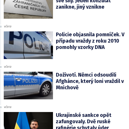
své síly. Jeden konzulát
zanikne, jiný vznikne
včera
Policie objasnila pomníček. V
případu vraždy z roku 2010
pomohly vzorky DNA
včera
Doživotí. Němci odsoudili
Afghánce, který loni vraždil v
Mnichově
včera
Ukrajinské sankce opět
zafungovaly. Dvě ruské
rafinérie schytaly úder