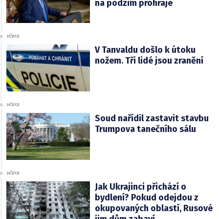
na podzim prohraje
včera
V Tanvaldu došlo k útoku
nožem. Tři lidé jsou zranění
včera
Soud nařídil zastavit stavbu
Trumpova tanečního sálu
včera
Jak Ukrajinci přichází o
bydlení? Pokud odejdou z
okupovaných oblastí, Rusové
jim dům zabaví