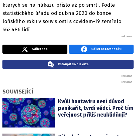
kterých se na nákazu přišlo až po smrti. Podle
statistického úřadu od dubna 2020 do konce
loňského roku v souvislosti s covidem-19 zemřelo
662.486 lidí.
Sdílet na X
Sdílet na Facebooku
Vstoupit do diskuze
SOUVISEJÍCÍ
Kvůli hantaviru není důvod
panikařit, tvrdí vědci. Proč tím
veřejnost příliš neuklidňují?