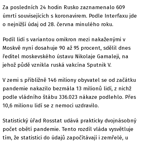
Za posledních 24 hodin Rusko zaznamenalo 609
úmrtí souvisejících s koronavirem. Podle Interfaxu jde
o nejnižší údaj od 28. června minulého roku.
Podíl lidí s variantou omikron mezi nakaženými v
Moskvě nyní dosahuje 90 až 95 procent, sdělil dnes
ředitel moskevského ústavu Nikolaje Gamaleji, na
jehož půdě vznikla ruská vakcína Sputnik V.
V zemi s přibližně 146 miliony obyvatel se od začátku
pandemie nakazilo bezmála 13 milionů lidí, z nichž
podle vládního štábu 336.023 nákaze podlehlo. Přes
10,6 milionu lidí se z nemoci uzdravilo.
Statistický úřad Rosstat udává prakticky dvojnásobný
počet obětí pandemie. Tento rozdíl vláda vysvětluje
tím, že statistici do údajů započítávají i zemřelé, u