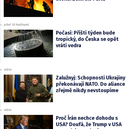
před 10 hodinami
Počasí: Příští týden bude
tropický, do Česka se opět
vrátí vedra
včera
Zalužnyj: Schopnosti Ukrajiny
překonávají NATO. Do aliance
zřejmě nikdy nevstoupíme
včera
Proč Írán nechce dohodu s
USA? Doufá, že Trump v USA