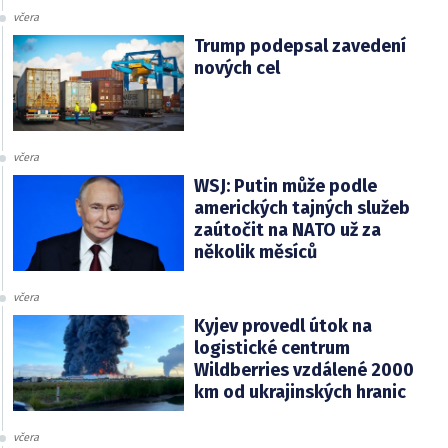
včera
Trump podepsal zavedení
nových cel
včera
WSJ: Putin může podle
amerických tajných služeb
zaútočit na NATO už za
několik měsíců
včera
Kyjev provedl útok na
logistické centrum
Wildberries vzdálené 2000
km od ukrajinských hranic
včera