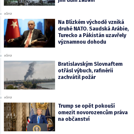
včera
Na Blízkém východě vzniká
druhé NATO. Saudská Arábie,
Turecko a Pákistán uzavřely
významnou dohodu
včera
Bratislavským Slovnaftem
otřásl výbuch, rafinérii
zachvátil požár
včera
Trump se opět pokouší
omezit novorozencům práva
na občanství