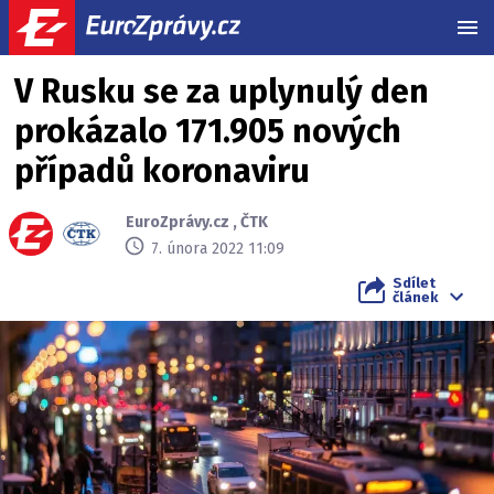
MEN
V Rusku se za uplynulý den
prokázalo 171.905 nových
případů koronaviru
EuroZprávy.cz
,
ČTK
7. února 2022 11:09
Sdílet
článek