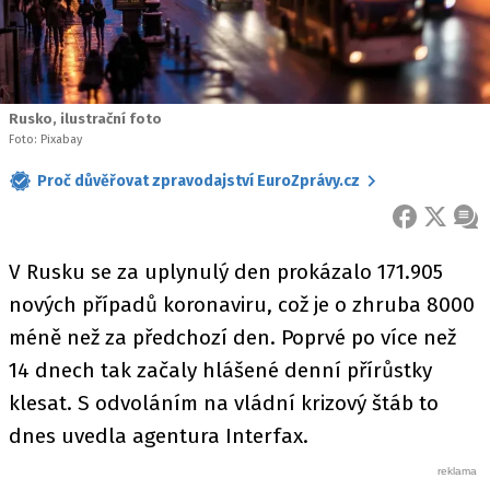
Rusko, ilustrační foto
Foto: Pixabay
Proč důvěřovat zpravodajství EuroZprávy.cz
FACEBOOK
X
ZPR
V Rusku se za uplynulý den prokázalo 171.905
nových případů koronaviru, což je o zhruba 8000
méně než za předchozí den. Poprvé po více než
14 dnech tak začaly hlášené denní přírůstky
klesat. S odvoláním na vládní krizový štáb to
dnes uvedla agentura Interfax.