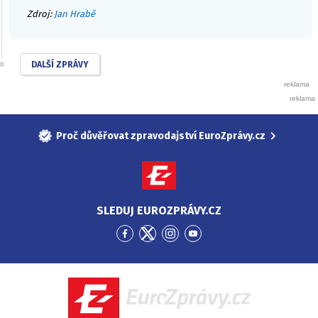
Zdroj:
Jan Hrabě
DALŠÍ ZPRÁVY
Proč důvěřovat zpravodajství EuroZprávy.cz
SLEDUJ EUROZPRÁVY.CZ
Přejít
Přejít
Přejít
Přejít
na
na
na
na
Facebook
Twitter
Instagram
YouTube
EuroZprávy.cz