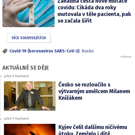
Záhadná cesta nové mutace
covidu: Cikáda dva roky
mutovala v těle pacienta, pak
se začala šířit
VÍCE SOUVISEJÍCÍCH
Covid-19 (koronavirus SARS-CoV-2)
,
Rusko
AKTUÁLNĚ SE DĚJE
před 8 hodinami
Česko se rozloučilo s
výtvarným umělcem Milanem
Knížákem
před 9 hodinami
Kyjev čelil dalšímu ničivému
útoku. Zemřelo i dítě