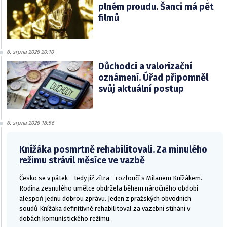
plném proudu. Šanci má pět
filmů
6. srpna 2026 20:10
Důchodci a valorizační
oznámení. Úřad připomněl
svůj aktuální postup
6. srpna 2026 18:56
Knížáka posmrtně rehabilitovali. Za minulého
režimu strávil měsíce ve vazbě
Česko se v pátek - tedy již zítra - rozloučí s Milanem Knížákem.
Rodina zesnulého umělce obdržela během náročného období
alespoň jednu dobrou zprávu. Jeden z pražských obvodních
soudů Knížáka definitivně rehabilitoval za vazební stíhání v
dobách komunistického režimu.