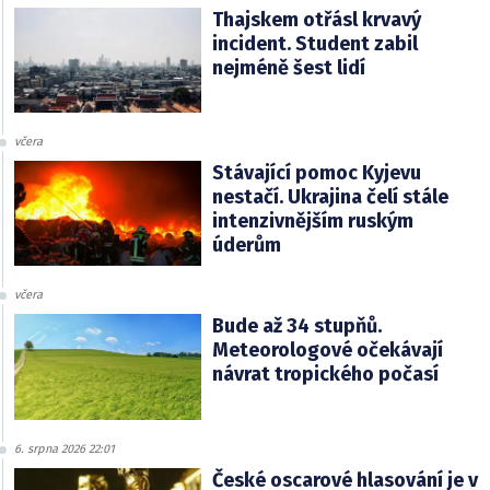
Thajskem otřásl krvavý
incident. Student zabil
nejméně šest lidí
včera
Stávající pomoc Kyjevu
nestačí. Ukrajina čelí stále
intenzivnějším ruským
úderům
včera
Bude až 34 stupňů.
Meteorologové očekávají
návrat tropického počasí
6. srpna 2026 22:01
České oscarové hlasování je v