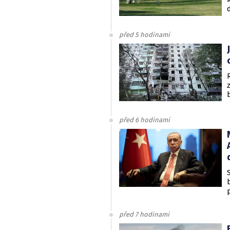
před 5 hodinami
před 6 hodinami
před 7 hodinami