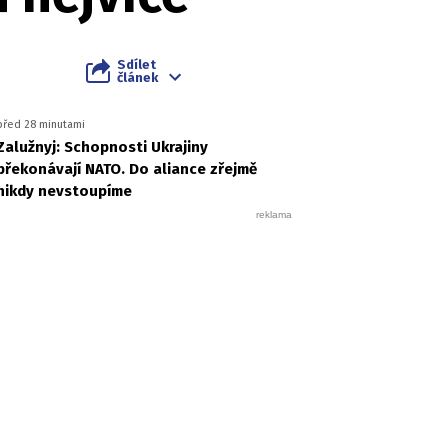
Sdílet
článek
před 28 minutami
Zalužnyj: Schopnosti Ukrajiny
překonávají NATO. Do aliance zřejmě
nikdy nevstoupíme