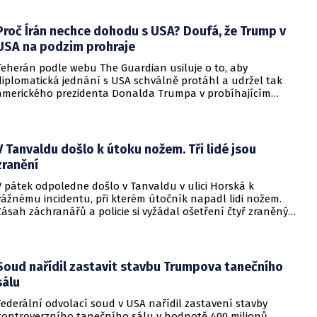
Proč Írán nechce dohodu s USA? Doufá, že Trump v
USA na podzim prohraje
Teherán podle webu The Guardian usiluje o to, aby
diplomatická jednání s USA schválně protáhl a udržel tak
amerického prezidenta Donalda Trumpa v probíhajícím
konfliktu až do podzimních voleb do Kongresu. Cílem íránské
strany je uštědřit americkému prezidentovi politickou ránu,
která by se mohla vyrovnat krizi s americkými teheránskými
rukojmími za prezidenta Jimmyho Cartera.
V Tanvaldu došlo k útoku nožem. Tři lidé jsou
zranění
V pátek odpoledne došlo v Tanvaldu v ulici Horská k
vážnému incidentu, při kterém útočník napadl lidi nožem.
Zásah záchranářů a policie si vyžádal ošetření čtyř zraněných
osob, přičemž tři z nich utrpěly těžká poranění.
Soud nařídil zastavit stavbu Trumpova tanečního
sálu
Federální odvolací soud v USA nařídil zastavení stavby
kontroverzního tanečního sálu v hodnotě 400 milionů