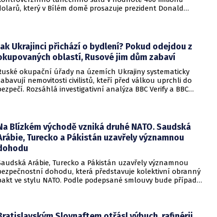
dolarů, který v Bílém domě prosazuje prezident Donald
Trump. Páteční rozhodnutí představuje vážnou překážku pro
administrativu a otevírá cestu k právní bitvě před Nejvyšším
soudem.
Jak Ukrajinci přichází o bydlení? Pokud odejdou z
okupovaných oblastí, Rusové jim dům zabaví
Ruské okupační úřady na územích Ukrajiny systematicky
zabavují nemovitosti civilistů, kteří před válkou uprchli do
bezpečí. Rozsáhlá investigativní analýza BBC Verify a BBC
Russian odhalila, že od roku 2024 bylo identifikováno k
zabavení nebo již přímo zkonfiskováno přes 34 tisíc domů a
bytů.
Na Blízkém východě vzniká druhé NATO. Saudská
Arábie, Turecko a Pákistán uzavřely významnou
dohodu
Saudská Arábie, Turecko a Pákistán uzavřely významnou
bezpečnostní dohodu, která představuje kolektivní obranný
pakt ve stylu NATO. Podle podepsané smlouvy bude případný
útok na některou z těchto tří zemí považován za útok na
všechny členy aliance, což má posílit odstrašující sílu v
regionu.
Bratislavským Slovnaftem otřásl výbuch, rafinérii