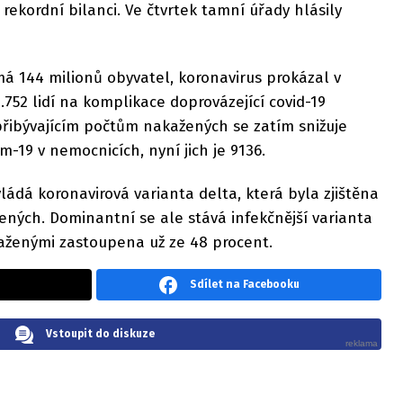
ekordní bilanci. Ve čtvrtek tamní úřady hlásily
má 144 milionů obyvatel, koronavirus prokázal v
.752 lidí na komplikace doprovázející covid-19
přibývajícím počtům nakažených se zatím snižuje
-19 v nemocnicích, nyní jich je 9136.
ádá koronavirová varianta delta, která byla zjištěna
ných. Dominantní se ale stává infekčnější varianta
kaženými zastoupena už ze 48 procent.
Sdílet na Facebooku
Vstoupit do diskuze