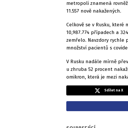
metropoli znamená rovněž r
11.557 nově nakažených.
Celkově se v Rusku, které 
10,987.774 případech a 324
zemřelo. Navzdory rychle 
množství pacientů s covidem
V Rusku nadále mírně převl
u zhruba 52 procent nakaže
omikron, která je mezi na
Sdílet na X