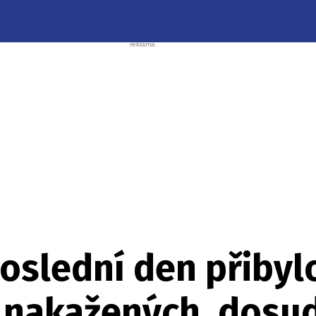
oslední den přibyl
 nakažených, dosud