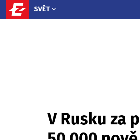
SVĚT
V Rusku za p
50.000 nově