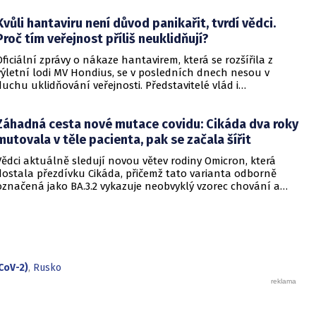
Kvůli hantaviru není důvod panikařit, tvrdí vědci.
Proč tím veřejnost příliš neuklidňují?
Oficiální zprávy o nákaze hantavirem, která se rozšířila z
výletní lodi MV Hondius, se v posledních dnech nesou v
duchu uklidňování veřejnosti. Představitelé vlád i
zdravotnických organizací opakovaně zdůrazňují, že situace
je pod kontrolou a není důvod k panice. Někteří odborníci
Záhadná cesta nové mutace covidu: Cikáda dva roky
však podle CNN varují, že příliš sebevědomá rétorika, kterou
označují za úmyslné šíření klidu, může mít opačný účinek a
mutovala v těle pacienta, pak se začala šířit
prohloubit úzkost ve společnosti, která má stále v živé paměti
Vědci aktuálně sledují novou větev rodiny Omicron, která
pandemii covidu-19.
dostala přezdívku Cikáda, přičemž tato varianta odborně
označená jako BA.3.2 vykazuje neobvyklý vzorec chování a
zdá se, že se zaměřuje především na děti. Přestože virus
neustále mutuje, odborníci uklidňují, že tato verze
nezpůsobuje těžší průběh onemocnění u dětí ani u
dospělých. Její přezdívka vychází z vlastností hmyzu, který se
dokáže na dlouhou dobu stáhnout do ústraní a poté se
nečekaně vynořit po letech strávených pod zemí.
CoV-2)
,
Rusko