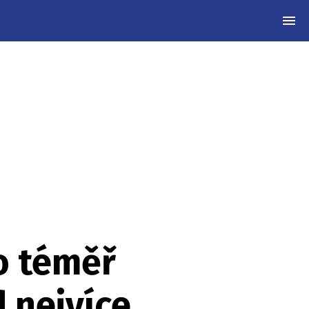
MEN
o téměř
 nejvíce