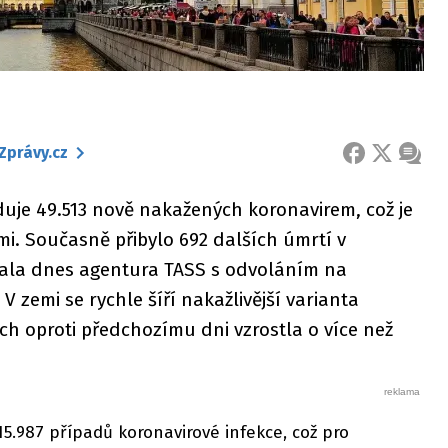
Zprávy.cz
FACEBOOK
X
ZPRÁ
duje 49.513 nově nakažených koronavirem, což je
i. Současně přibylo 692 dalších úmrtí v
ovala dnes agentura TASS s odvoláním na
V zemi se rychle šíří nakažlivější varianta
ch oproti předchozímu dni vzrostla o více než
15.987 případů koronavirové infekce, což pro