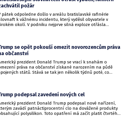
zachvátil požár
V pátek odpoledne došlo v areálu bratislavské rafinérie
Slovnaft k vážnému incidentu, který vyděsil obyvatele v
širokém okolí. V podniku nejprve silná exploze otřásla
budovami a následně vypukl rozsáhlý požár.
Trump se opět pokouší omezit novorozencům práva
na občanství
Americký prezident Donald Trump se vrací k snahám o
omezení práva na občanství získané narozením na půdě
Spojených států. Stává se tak jen několik týdnů poté, co
Nejvyšší soud Spojených států odmítl jeho předchozí plošší
pokus o zrušení této dlouholeté praxe.
Trump podepsal zavedení nových cel
Americký prezident Donald Trump podepsal nové nařízení,
kterým zavádí patnáctiprocentní clo na dovážené produkty
obsahující polysilikon. Toto opatření má začít platit čtvrtého
prosince a jeho hlavním úkolem je podpořit domácí
dodavatelské řetězce v oblasti mikročipů i solárních panelů.