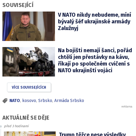
SOUVISEJÍCÍ
V NATO nikdy nebudeme, míní
bývalý šéf ukrajinské armády
Zalužnyj
Na bojišti nemají šanci, pořád
chtěli jen přestávky na kávu,
říkají po společném cvičení s
NATO ukrajinští vojáci
VÍCE SOUVISEJÍCÍCH
NATO
,
kosovo
,
Srbsko
,
Armáda Srbsko
AKTUÁLNĚ SE DĚJE
před 3 hodinami
Trump těžce nese výsledky