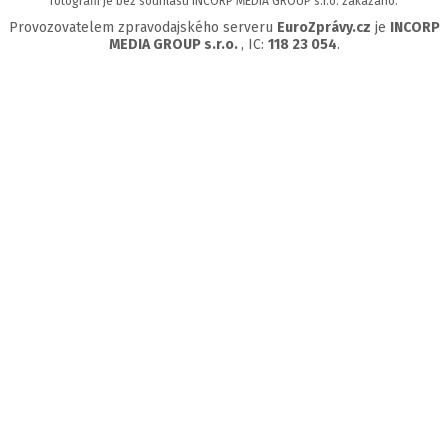
fotografií je bez souhlasu INCORP MEDIA GROUP s.r.o. zakázáno.
Provozovatelem zpravodajského serveru
EuroZprávy.cz
je
INCORP
MEDIA GROUP s.r.o.
, IC:
118 23 054
.