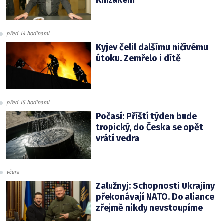
Knížákem
před 14 hodinami
Kyjev čelil dalšímu ničivému
útoku. Zemřelo i dítě
před 15 hodinami
Počasí: Příští týden bude
tropický, do Česka se opět
vrátí vedra
včera
Zalužnyj: Schopnosti Ukrajiny
překonávají NATO. Do aliance
zřejmě nikdy nevstoupíme