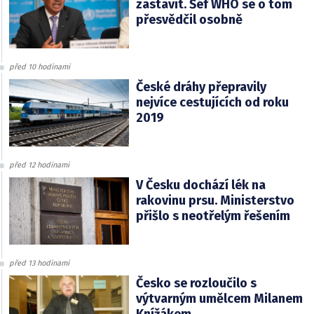
zastavit. Šéf WHO se o tom
přesvědčil osobně
před 10 hodinami
České dráhy přepravily
nejvíce cestujících od roku
2019
před 12 hodinami
V Česku dochází lék na
rakovinu prsu. Ministerstvo
přišlo s neotřelým řešením
před 13 hodinami
Česko se rozloučilo s
výtvarným umělcem Milanem