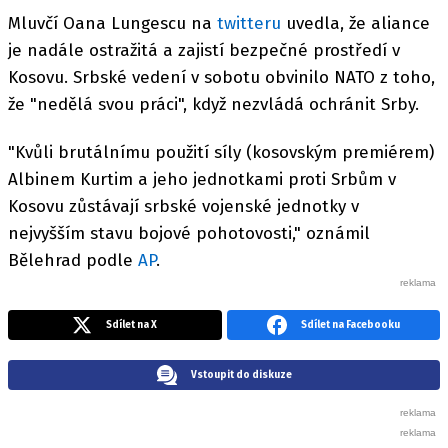
Mluvčí Oana Lungescu na
twitteru
uvedla, že aliance
je nadále ostražitá a zajistí bezpečné prostředí v
Kosovu. Srbské vedení v sobotu obvinilo NATO z toho,
že "nedělá svou práci", když nezvládá ochránit Srby.
"Kvůli brutálnímu použití síly (kosovským premiérem)
Albinem Kurtim a jeho jednotkami proti Srbům v
Kosovu zůstávají srbské vojenské jednotky v
nejvyšším stavu bojové pohotovosti," oznámil
Bělehrad podle
AP
.
Sdílet na X
Sdílet na Facebooku
Vstoupit do diskuze