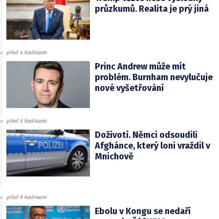
průzkumů. Realita je prý jiná
před 4 hodinami
Princ Andrew může mít
problém. Burnham nevylučuje
nové vyšetřování
před 5 hodinami
Doživotí. Němci odsoudili
Afghánce, který loni vraždil v
Mnichově
před 9 hodinami
Ebolu v Kongu se nedaří