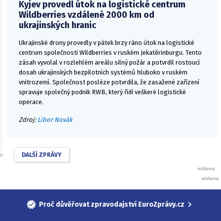
Kyjev provedl útok na logistické centrum
Wildberries vzdálené 2000 km od
ukrajinských hranic
Ukrajinské drony provedly v pátek brzy ráno útok na logistické
centrum společnosti Wildberries v ruském Jekatěrinburgu. Tento
zásah vyvolal v rozlehlém areálu silný požár a potvrdil rostoucí
dosah ukrajinských bezpilotních systémů hluboko v ruském
vnitrozemí. Společnost posléze potvrdila, že zasažené zařízení
spravuje společný podnik RWB, který řídí veškeré logistické
operace.
Zdroj:
Libor Novák
DALŠÍ ZPRÁVY
Proč důvěřovat zpravodajství EuroZprávy.cz