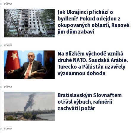
včera
Jak Ukrajinci přichází o
bydlení? Pokud odejdou z
okupovaných oblastí, Rusové
jim dům zabaví
včera
Na Blízkém východě vzniká
druhé NATO. Saudská Arábie,
Turecko a Pákistán uzavřely
významnou dohodu
včera
Bratislavským Slovnaftem
otřásl výbuch, rafinérii
zachvátil požár
včera