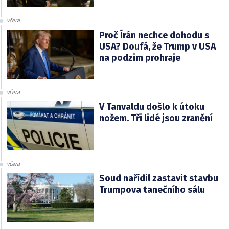
včera
Proč Írán nechce dohodu s
USA? Doufá, že Trump v USA
na podzim prohraje
včera
V Tanvaldu došlo k útoku
nožem. Tři lidé jsou zranění
včera
Soud nařídil zastavit stavbu
Trumpova tanečního sálu