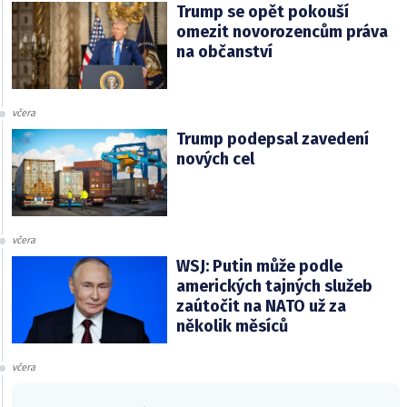
Trump se opět pokouší
omezit novorozencům práva
na občanství
včera
Trump podepsal zavedení
nových cel
včera
WSJ: Putin může podle
amerických tajných služeb
zaútočit na NATO už za
několik měsíců
včera