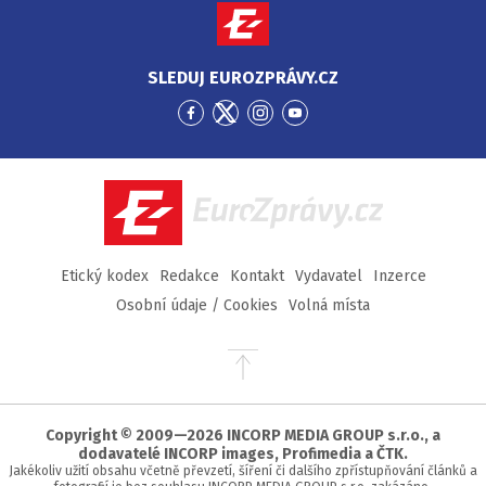
SLEDUJ EUROZPRÁVY.CZ
Přejít
Přejít
Přejít
Přejít
na
na
na
na
Facebook
Twitter
Instagram
YouTube
EuroZprávy.cz
Etický kodex
Redakce
Kontakt
Vydavatel
Inzerce
Osobní údaje / Cookies
Volná místa
Přejít
na
začátek
stránky
Copyright © 2009—2026 INCORP MEDIA GROUP s.r.o., a
dodavatelé INCORP images, Profimedia a ČTK.
Jakékoliv užití obsahu včetně převzetí, šíření či dalšího zpřístupňování článků a