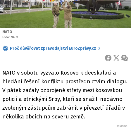
NATO
Foto: NATO
Proč důvěřovat zpravodajství EuroZprávy.cz
FACEBOOK
X
ZPR
NATO v sobotu vyzvalo Kosovo k deeskalaci a
hledání řešení konfliktu prostřednictvím dialogu.
V pátek začaly ozbrojené střety mezi kosovskou
policií a etnickými Srby, kteří se snažili nedávno
zvoleným zástupcům zabránit v převzetí úřadů v
několika obcích na severu země.