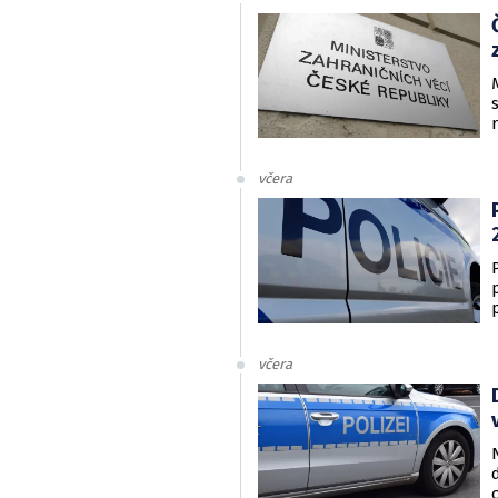
včera
včera