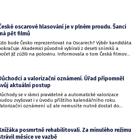
České oscarové hlasování je v plném proudu. Šanci
má pět filmů
Kdo bude Česko reprezentovat na Oscarech? Výběr kandidáta
pokračuje. Akademici původně vybírali z deseti snímků a
počet již zúžili na polovinu. Informovala o tom Česká filmová
a televizní akademie.
Důchodci a valorizační oznámení. Úřad připomněl
svůj aktuální postup
Důchody se v rámci pravidelné a automatické valorizace
budou zvyšovat i v úvodu příštího kalendářního roku.
Valorizační oznámení už ale nemusíte nutně dostat do
schránky. Pokud ho člověk chce mít na papíře, může si o něj
požádat.
Knížáka posmrtně rehabilitovali. Za minulého režimu
strávil měsíce ve vazbě