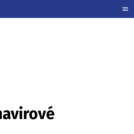
MEN
navirové