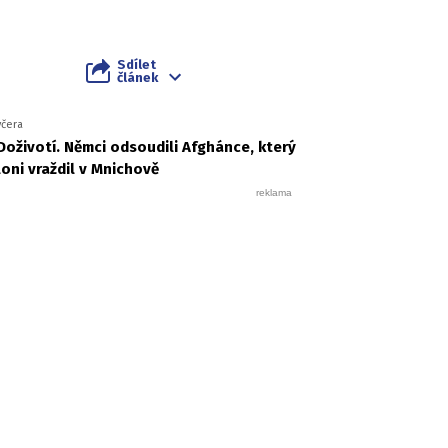
Sdílet
článek
včera
Doživotí. Němci odsoudili Afghánce, který
loni vraždil v Mnichově