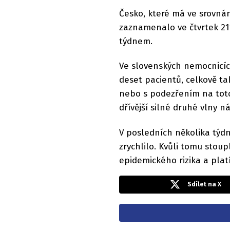
Česko, které má ve srovná
zaznamenalo ve čtvrtek 211
týdnem.
Ve slovenských nemocnicích
deset pacientů, celkově t
nebo s podezřením na toto 
dřívější silné druhé vlny n
V posledních několika týd
zrychlilo. Kvůli tomu stoup
epidemického rizika a plat
Sdílet na X