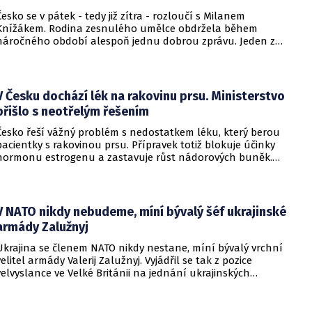
Česko se v pátek - tedy již zítra - rozloučí s Milanem
Knížákem. Rodina zesnulého umělce obdržela během
náročného období alespoň jednu dobrou zprávu. Jeden z
pražských obvodních soudů Knížáka definitivně rehabilitoval
za vazební stíhání v dobách komunistického režimu.
V Česku dochází lék na rakovinu prsu. Ministerstvo
přišlo s neotřelým řešením
Česko řeší vážný problém s nedostatkem léku, který berou
pacientky s rakovinou prsu. Přípravek totiž blokuje účinky
hormonu estrogenu a zastavuje růst nádorových buněk.
Pomoci má zvláštní léčebný program, který připravilo
ministerstvo zdravotnictví.
V NATO nikdy nebudeme, míní bývalý šéf ukrajinské
armády Zalužnyj
Ukrajina se členem NATO nikdy nestane, míní bývalý vrchní
velitel armády Valerij Zalužnyj. Vyjádřil se tak z pozice
velvyslance ve Velké Británii na jednání ukrajinských
diplomatů v Kyjevě. Představitele své země nabádal k tomu,
aby se snažila uzavřít jiné aliance.