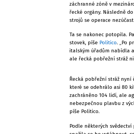
záchranné zóně v mezináro
řecké orgány. Následně do 
strojů se operace nezúčast
Ta se nakonec potopila. Pa
stovek, píše
Politico
. „Po p
italským úřadům nabídla ag
ale řecká pobřežní stráž n
Řecká pobřežní stráž nyní
které se odehrálo asi 80 
zachráněno 104 lidí, ale ag
nebezpečnou plavbu z výcho
píše Politico.
Podle některých svědectví 