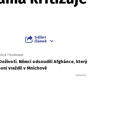
Sdílet
článek
před 7 hodinami
Doživotí. Němci odsoudili Afghánce, který
loni vraždil v Mnichově