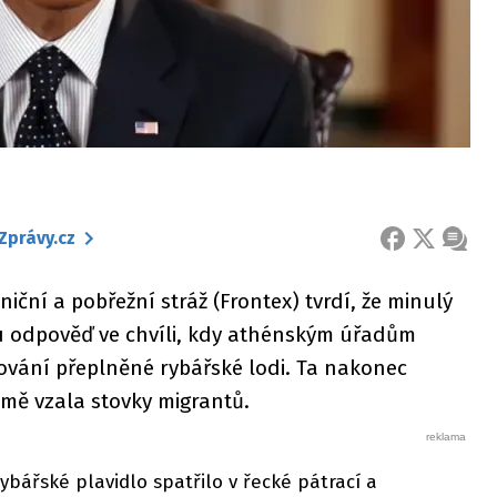
Zprávy.cz
FACEBOOK
X
ZPRÁ
ční a pobřežní stráž (Frontex) tvrdí, že minulý
 odpověď ve chvíli, kdy athénským úřadům
ování přeplněné rybářské lodi. Ta nakonec
jmě vzala stovky migrantů.
ybářské plavidlo spatřilo v řecké pátrací a