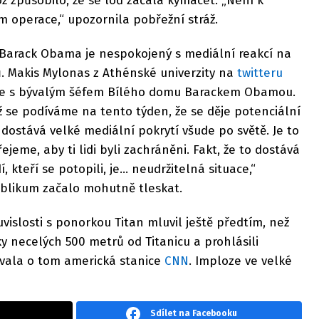
ož způsobilo, že se loď začala kymácet. „Není k
m operace,“ upozornila pobřežní stráž.
 Barack Obama je nespokojený s mediální reakcí na
ů. Makis Mylonas z Athénské univerzity na
twitteru
ence s bývalým šéfem Bílého domu Barackem Obamou.
 se podíváme na tento týden, že se děje potenciální
 dostává velké mediální pokrytí všude po světě. Je to
ejeme, aby ti lidi byli zachráněni. Fakt, že to dostává
í, kteří se potopili, je… neudržitelná situace,“
ublikum začalo mohutně tleskat.
uvislosti s ponorkou Titan mluvil ještě předtím, než
sky necelých 500 metrů od Titanicu a prohlásili
vala o tom americká stanice
CNN
. Imploze ve velké
Sdílet na Facebooku