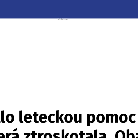
lo leteckou pomoc 
erá ztroskotala. Ob