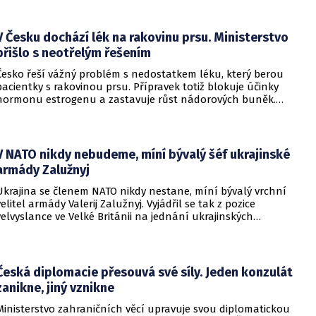
za vazební stíhání v dobách komunistického režimu.
V Česku dochází lék na rakovinu prsu. Ministerstvo
přišlo s neotřelým řešením
Česko řeší vážný problém s nedostatkem léku, který berou
pacientky s rakovinou prsu. Přípravek totiž blokuje účinky
hormonu estrogenu a zastavuje růst nádorových buněk.
Pomoci má zvláštní léčebný program, který připravilo
ministerstvo zdravotnictví.
V NATO nikdy nebudeme, míní bývalý šéf ukrajinské
armády Zalužnyj
Ukrajina se členem NATO nikdy nestane, míní bývalý vrchní
velitel armády Valerij Zalužnyj. Vyjádřil se tak z pozice
velvyslance ve Velké Británii na jednání ukrajinských
diplomatů v Kyjevě. Představitele své země nabádal k tomu,
aby se snažila uzavřít jiné aliance.
Česká diplomacie přesouvá své síly. Jeden konzulát
zanikne, jiný vznikne
Ministerstvo zahraničních věcí upravuje svou diplomatickou