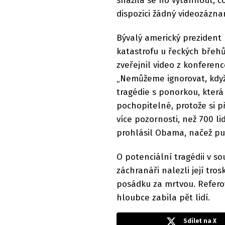
snažila se ho vytáhnout, c
dispozici žádný videozázna
Bývalý americký prezident
katastrofu u řeckých břeh
zveřejnil video z konfer
„Nemůžeme ignorovat, když
tragédie s ponorkou, která
pochopitelné, protože si př
více pozornosti, než 700 lid
prohlásil Obama, načež p
O potenciální tragédii v so
záchranáři nalezli její tro
posádku za mrtvou. Refero
hloubce zabila pět lidí.
Sdílet na X