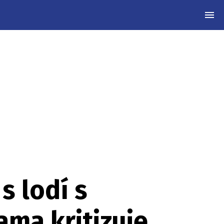
MEN
s lodí s
ama kritizuje