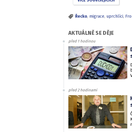
VÍCE SOUVISEJÍCÍCH
Řecko
,
migrace
,
uprchlíci
,
Fro
AKTUÁLNĚ SE DĚJE
před 1 hodinou
před 2 hodinami