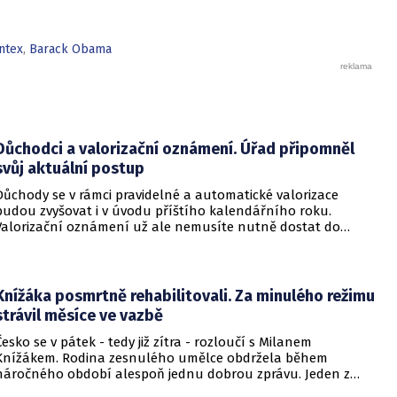
společně s Německem, Nizozemskem, Rakouskem a Dánskem.
ntex
,
Barack Obama
Důchodci a valorizační oznámení. Úřad připomněl
svůj aktuální postup
Důchody se v rámci pravidelné a automatické valorizace
budou zvyšovat i v úvodu příštího kalendářního roku.
Valorizační oznámení už ale nemusíte nutně dostat do
schránky. Pokud ho člověk chce mít na papíře, může si o něj
požádat.
Knížáka posmrtně rehabilitovali. Za minulého režimu
strávil měsíce ve vazbě
Česko se v pátek - tedy již zítra - rozloučí s Milanem
Knížákem. Rodina zesnulého umělce obdržela během
náročného období alespoň jednu dobrou zprávu. Jeden z
pražských obvodních soudů Knížáka definitivně rehabilitoval