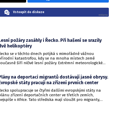
Vstoupit do diskuze
Lesní požáry zasáhly i Řecko. Při hašení se srazily
dvě helikoptéry
Řecko se v těchto dnech potýká s mimořádně vážnou
přírodní katastrofou, kdy se na mnoha místech země
současně šíří ničivé lesní požáry. Extrémní meteorologické
podmínky v kombinaci se silným větrem decimují rozsáhlé
plochy lesů a zemědělské půdy. Situaci navíc zhoršují vichřice,
Plány na deportaci migrantů dostávají jasné obrysy.
které dosahují rychlosti až sto kilometrů za hodinu.
Evropské státy pracují na zřízení prvních center
Řecko spolupracuje se čtyřmi dalšími evropskými státy na
plánu zřízení deportačních center ve třetích zemích,
nejspíše v Africe. Tato střediska mají sloužit pro migranty,
jejichž žádosti o azyl byly v Evropské unii zamítnuty. Řecký
ministr pro migraci Thanos Plevris ve středu uvedl, že na
vzniku takzvaných „návratových center“ Atény pracují