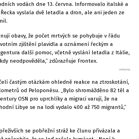
dních vodách dne 13. června. Informovalo italské a
Řecka vyslala dvě letadla a dron, ale ani jeden ze
nil.
nují obavy, že počet mrtvých se pohybuje v řádu
rvotním zjištění plavidla a oznámení řeckým a
entura další pomoc, včetně vyslání letadla z Itálie,
ikdy neodpověděla,“ zdůrazňuje Frontex.
 čelí častým otázkám ohledně reakce na ztroskotání,
kilometrů od Peloponésu. „Bylo shromážděno 82 těl a
entury OSN pro uprchlíky a migraci varují, že na
dní Libye se na lodi vydalo 400 až 750 migrantů,“
přeživších se pobřežní stráž ke člunu přivázala a