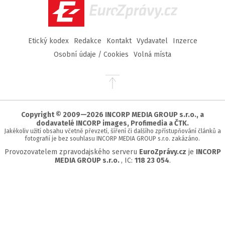
EuroZprávy.cz
Etický kodex
Redakce
Kontakt
Vydavatel
Inzerce
Osobní údaje / Cookies
Volná místa
Přejít
na
začátek
stránky
Copyright © 2009—2026 INCORP MEDIA GROUP s.r.o., a
dodavatelé INCORP images, Profimedia a ČTK.
Jakékoliv užití obsahu včetně převzetí, šíření či dalšího zpřístupňování článků a
fotografií je bez souhlasu INCORP MEDIA GROUP s.r.o. zakázáno.
Provozovatelem zpravodajského serveru
EuroZprávy.cz
je
INCORP
MEDIA GROUP s.r.o.
, IC:
118 23 054
.