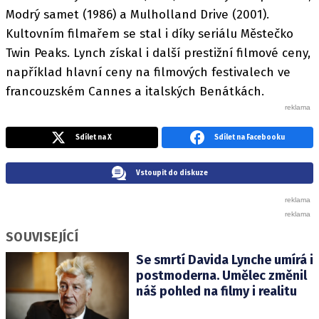
Modrý samet (1986) a Mulholland Drive (2001).
Kultovním filmařem se stal i díky seriálu Městečko
Twin Peaks. Lynch získal i další prestižní filmové ceny,
například hlavní ceny na filmových festivalech ve
francouzském Cannes a italských Benátkách.
Sdílet na X
Sdílet na Facebooku
Vstoupit do diskuze
SOUVISEJÍCÍ
Se smrtí Davida Lynche umírá i
postmoderna. Umělec změnil
náš pohled na filmy i realitu