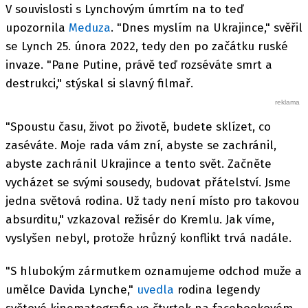
V souvislosti s Lynchovým úmrtím na to teď
upozornila
Meduza
. "Dnes myslím na Ukrajince," svěřil
se Lynch 25. února 2022, tedy den po začátku ruské
invaze. "Pane Putine, právě teď rozséváte smrt a
destrukci," stýskal si slavný filmař.
"Spoustu času, život po životě, budete sklízet, co
zaséváte. Moje rada vám zní, abyste se zachránil,
abyste zachránil Ukrajince a tento svět. Začněte
vycházet se svými sousedy, budovat přátelství. Jsme
jedna světová rodina. Už tady není místo pro takovou
absurditu," vzkazoval režisér do Kremlu. Jak víme,
vyslyšen nebyl, protože hrůzný konflikt trvá nadále.
"S hlubokým zármutkem oznamujeme odchod muže a
umělce Davida Lynche,"
uvedla
rodina legendy