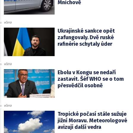
Mnichově
včera
Ukrajinské sankce opět
zafungovaly. Dvě ruské
rafinérie schytaly úder
včera
Ebolu v Kongu se nedaří
zastavit. Šéf WHO se o tom
přesvědčil osobně
včera
Tropické počasí stále sužuje
jižní Moravu. Meteorologové
avizují další vedra