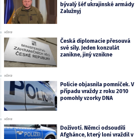
bývalý šéf ukrajinské armády
Zalužnyj
včera
Česká diplomacie přesouvá
své síly. Jeden konzulát
zanikne, jiný vznikne
včera
Policie objasnila pomníček. V
případu vraždy z roku 2010
pomohly vzorky DNA
včera
Doživotí. Němci odsoudili
Afghánce, který loni vraždil v