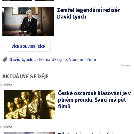
Zemřel legendární režisér
David Lynch
VÍCE SOUVISEJÍCÍCH
David Lynch
,
válka na Ukrajině
,
Vladimír Putin
AKTUÁLNĚ SE DĚJE
včera
České oscarové hlasování je v
plném proudu. Šanci má pět
filmů
včera