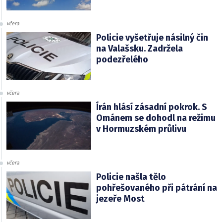
včera
Policie vyšetřuje násilný čin
na Valašsku. Zadržela
podezřelého
včera
Írán hlásí zásadní pokrok. S
Ománem se dohodl na režimu
v Hormuzském průlivu
včera
Policie našla tělo
pohřešovaného při pátrání na
jezeře Most