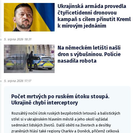
Ukrajinská armáda provedla
čtyřicetidenní dronovou
kampaň s cílem přinutit Kreml
k mírovým jednáním
5. srpna 2026 18:31
Na německém letišti našli
dron s výbušninou. Policie
nasadila robota
5. srpna 2026 17:17
Počet mrtvých po ruském útoku stoupá.
Ukrajině chybí interceptory
Rozsáhlý noční útok ruských bezpilotních letounů a balistických
střel si v ukrajinském hlavním městě a jeho okolí vyžádal
sedmnáct lidských životů. Další oběti na životech a desítky
zraněných hlásí také regiony Charkiv a Doněck, přičemž celková