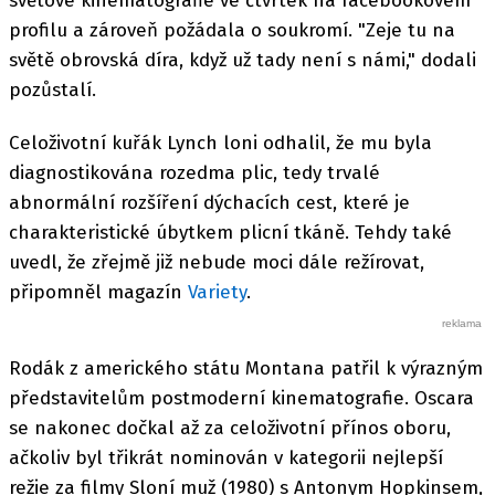
světové kinematografie ve čtvrtek na facebookovém
profilu a zároveň požádala o soukromí. "Zeje tu na
světě obrovská díra, když už tady není s námi," dodali
pozůstalí.
Celoživotní kuřák Lynch loni odhalil, že mu byla
diagnostikována rozedma plic, tedy trvalé
abnormální rozšíření dýchacích cest, které je
charakteristické úbytkem plicní tkáně. Tehdy také
uvedl, že zřejmě již nebude moci dále režírovat,
připomněl magazín
Variety
.
Rodák z amerického státu Montana patřil k výrazným
představitelům postmoderní kinematografie. Oscara
se nakonec dočkal až za celoživotní přínos oboru,
ačkoliv byl třikrát nominován v kategorii nejlepší
režie za filmy Sloní muž (1980) s Antonym Hopkinsem,