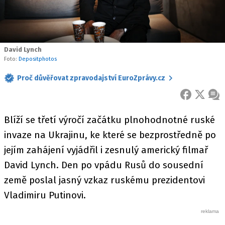
David Lynch
Foto:
Depositphotos
Proč důvěřovat zpravodajství EuroZprávy.cz
FACEBOOK
X
ZPR
Blíží se třetí výročí začátku plnohodnotné ruské
invaze na Ukrajinu, ke které se bezprostředně po
jejím zahájení vyjádřil i zesnulý americký filmař
David Lynch. Den po vpádu Rusů do sousední
země poslal jasný vzkaz ruskému prezidentovi
Vladimiru Putinovi.