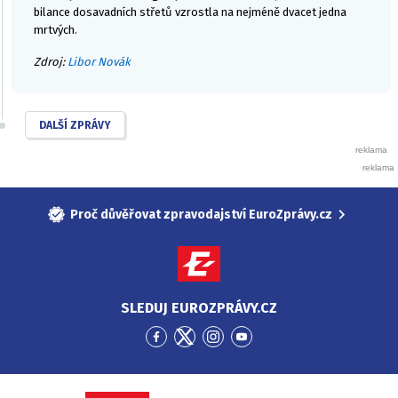
bilance dosavadních střetů vzrostla na nejméně dvacet jedna
mrtvých.
Zdroj:
Libor Novák
DALŠÍ ZPRÁVY
Proč důvěřovat zpravodajství EuroZprávy.cz
SLEDUJ EUROZPRÁVY.CZ
Přejít
Přejít
Přejít
Přejít
na
na
na
na
Facebook
Twitter
Instagram
YouTube