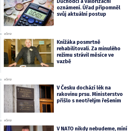
Důchodci a valorizační
oznámení. Úřad připomněl
svůj aktuální postup
včera
Knížáka posmrtně
rehabilitovali. Za minulého
režimu strávil měsíce ve
vazbě
včera
V Česku dochází lék na
rakovinu prsu. Ministerstvo
přišlo s neotřelým řešením
včera
V NATO nikdy nebudeme, míní