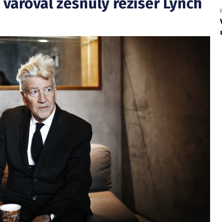
l, varoval zesnulý režisér Lynch