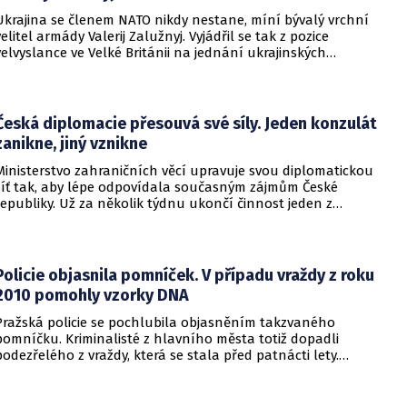
Ukrajina se členem NATO nikdy nestane, míní bývalý vrchní
velitel armády Valerij Zalužnyj. Vyjádřil se tak z pozice
velvyslance ve Velké Británii na jednání ukrajinských
diplomatů v Kyjevě. Představitele své země nabádal k tomu,
aby se snažila uzavřít jiné aliance.
Česká diplomacie přesouvá své síly. Jeden konzulát
zanikne, jiný vznikne
Ministerstvo zahraničních věcí upravuje svou diplomatickou
síť tak, aby lépe odpovídala současným zájmům České
republiky. Už za několik týdnu ukončí činnost jeden z
konzulátů, jiný ji naopak zahájí. Ministerstvo o tom
informovalo na webu.
Policie objasnila pomníček. V případu vraždy z roku
2010 pomohly vzorky DNA
Pražská policie se pochlubila objasněním takzvaného
pomníčku. Kriminalisté z hlavního města totiž dopadli
podezřelého z vraždy, která se stala před patnácti lety.
Zásadní roli sehrály stopy DNA. Pro muže si došla zásahová
jednotka.