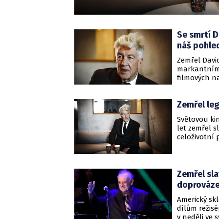
Se smrtí 
náš pohled 
Zemřel David
markantním 
filmových n
Odešel někdo
půvabně te
Zemřel leg
Světovou ki
let zemřel s
celoživotní 
79. narozen
Zemřel sl
doprováze
Americký sk
dílům režisé
v neděli ve