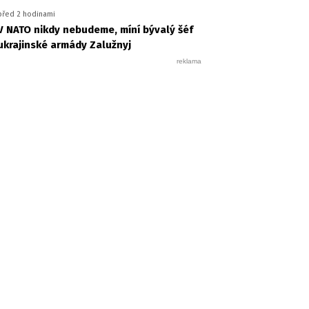
před 2 hodinami
V NATO nikdy nebudeme, míní bývalý šéf
ukrajinské armády Zalužnyj