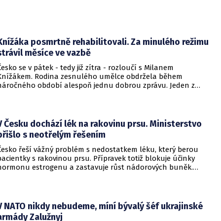
Knížáka posmrtně rehabilitovali. Za minulého režimu
strávil měsíce ve vazbě
Česko se v pátek - tedy již zítra - rozloučí s Milanem
Knížákem. Rodina zesnulého umělce obdržela během
náročného období alespoň jednu dobrou zprávu. Jeden z
pražských obvodních soudů Knížáka definitivně rehabilitoval
za vazební stíhání v dobách komunistického režimu.
V Česku dochází lék na rakovinu prsu. Ministerstvo
přišlo s neotřelým řešením
Česko řeší vážný problém s nedostatkem léku, který berou
pacientky s rakovinou prsu. Přípravek totiž blokuje účinky
hormonu estrogenu a zastavuje růst nádorových buněk.
Pomoci má zvláštní léčebný program, který připravilo
ministerstvo zdravotnictví.
V NATO nikdy nebudeme, míní bývalý šéf ukrajinské
armády Zalužnyj