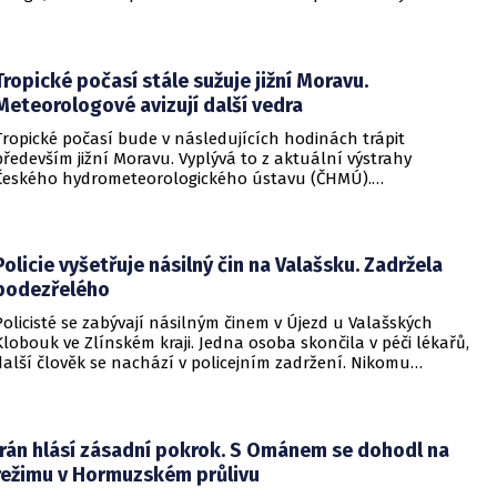
Ghebreyesuse se nemoc šíří rychleji, než se zdravotníkům
daří zintenzivňovat boj s chorobou.
Tropické počasí stále sužuje jižní Moravu.
Meteorologové avizují další vedra
Tropické počasí bude v následujících hodinách trápit
především jižní Moravu. Vyplývá to z aktuální výstrahy
Českého hydrometeorologického ústavu (ČHMÚ).
Meteorologové zároveň avizují, že již o víkendu by se horké
počasí mělo vrátit i na další místa v republice.
Policie vyšetřuje násilný čin na Valašsku. Zadržela
podezřelého
Policisté se zabývají násilným činem v Újezd u Valašských
Klobouk ve Zlínském kraji. Jedna osoba skončila v péči lékařů,
další člověk se nachází v policejním zadržení. Nikomu
nehrozí žádné nebezpečí.
Írán hlásí zásadní pokrok. S Ománem se dohodl na
režimu v Hormuzském průlivu