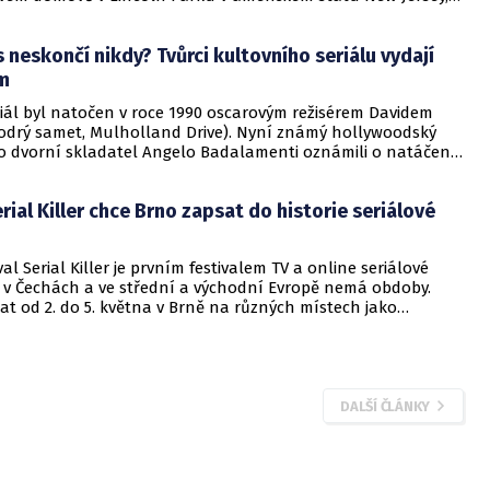
adatelova neteř Frances Badalamentiová serveru The
eporter.
 neskončí nikdy? Tvůrci kultovního seriálu vydají
m
riál byl natočen v roce 1990 oscarovým režisérem Davidem
drý samet, Mulholland Drive). Nyní známý hollywoodský
eho dvorní skladatel Angelo Badalamenti oznámili o natáčení
tického alba.
erial Killer chce Brno zapsat do historie seriálové
val Serial Killer je prvním festivalem TV a online seriálové
ý v Čechách a ve střední a východní Evropě nemá obdoby.
t od 2. do 5. května v Brně na různých místech jako
kino Scala, Divadlo Bolka Polívky a spousta dalších. V
ř dnů se divákům představí to nejlepší ze současné evropské
iálové tvorby.
DALŠÍ ČLÁNKY