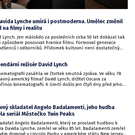
Davida Lynche umírá i postmoderna. Umělec změnil
na filmy i realitu
 Lynch. Jen málokdo za posledních cirka 50 let dokázal tak
způsobem posouvat hranice filmu. Formoval generace
adšenců i odborníků. Přídomek kultovní není dostatečný.
, kdo z reality udělal trochu snesitelnější, zároveň však
mné místo.
endární režisér David Lynch
nematografii zasáhla ve čtvrtek smutná zpráva. Ve věku 78
lavný americký filmař David Lynch, držitel Oscara za
přínos kinematografii. K úmrtí došlo jen čtyři dny před jeho
inami.
avný skladatel Angelo Badalamenti, jeho hudba
la seriál Městečko Twin Peaks
ladatel Angelo Badalamenti, který se proslavil hudbou k
ra Davida Lynche, zemřel ve věku 85 let. Badalamenti zemřel
 svém domově v Lincoln Parku v americkém státu New Jersey,