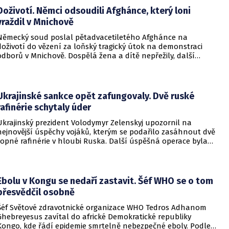
Doživotí. Němci odsoudili Afghánce, který loni
vraždil v Mnichově
Německý soud poslal pětadvacetiletého Afghánce na
doživotí do vězení za loňský tragický útok na demonstraci
odborů v Mnichově. Dospělá žena a dítě nepřežily, další
desítky lidí utrpěli zranění. O soudním rozhodnutí
informovala DW.
Ukrajinské sankce opět zafungovaly. Dvě ruské
rafinérie schytaly úder
Ukrajinský prezident Volodymyr Zelenskyj upozornil na
nejnovější úspěchy vojáků, kterým se podařilo zasáhnout dvě
ropné rafinérie v hloubi Ruska. Další úspěšná operace byla
provedena v Černém moři.
Ebolu v Kongu se nedaří zastavit. Šéf WHO se o tom
přesvědčil osobně
Šéf Světové zdravotnické organizace WHO Tedros Adhanom
Ghebreyesus zavítal do africké Demokratické republiky
Kongo, kde řádí epidemie smrtelně nebezpečné eboly. Podle