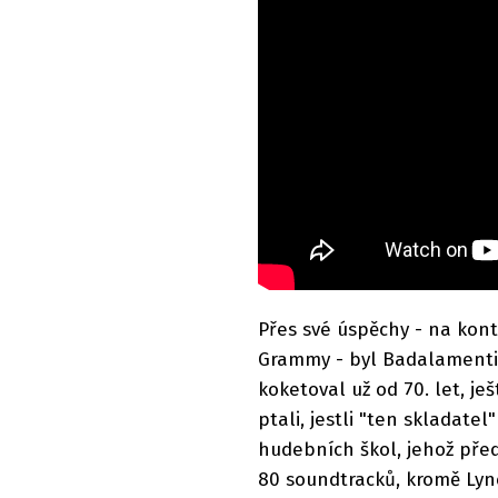
Přes své úspěchy - na kon
Grammy - byl Badalamenti
koketoval už od 70. let, je
ptali, jestli "ten skladat
hudebních škol, jehož předc
80 soundtracků, kromě Lync