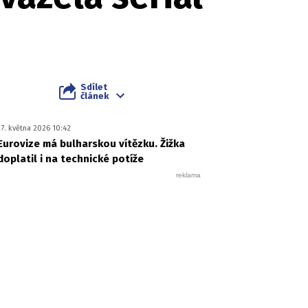
Sdílet
článek
17. května 2026 10:42
Eurovize má bulharskou vítězku. Žižka
doplatil i na technické potíže