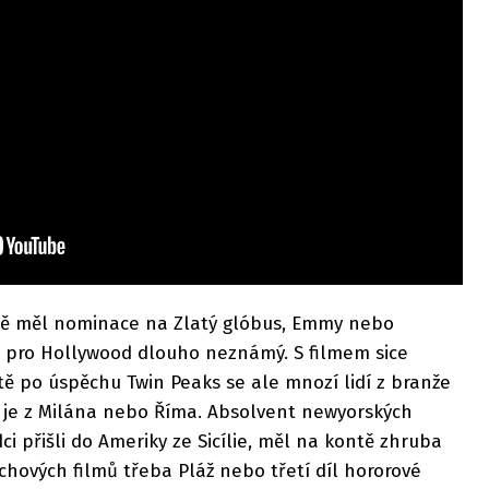
tě měl nominace na Zlatý glóbus, Emmy nebo
 pro Hollywood dlouho neznámý. S filmem sice
ště po úspěchu Twin Peaks se ale mnozí lidí z branže
el" je z Milána nebo Říma. Absolvent newyorských
i přišli do Ameriky ze Sicílie, měl na kontě zhruba
hových filmů třeba Pláž nebo třetí díl hororové