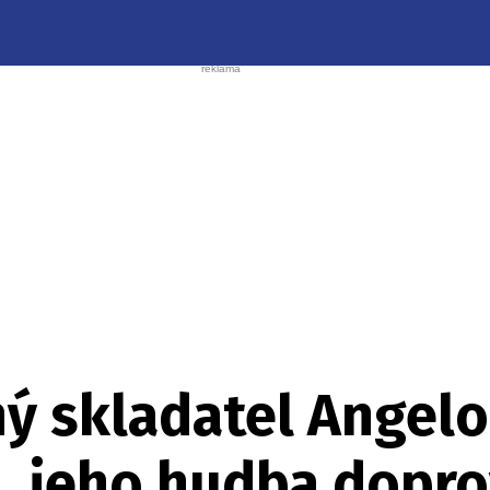
ný skladatel Angelo
, jeho hudba doprov