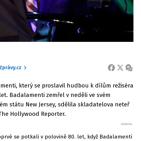
Zprávy.cz
FACEBOOK
X
ZPRÁ
enti, který se proslavil hudbou k dílům režiséra
let. Badalamenti zemřel v neděli ve svém
m státu New Jersey, sdělila skladatelova neteř
The Hollywood Reporter.
rvé se potkali v polovině 80. let, když Badalamenti