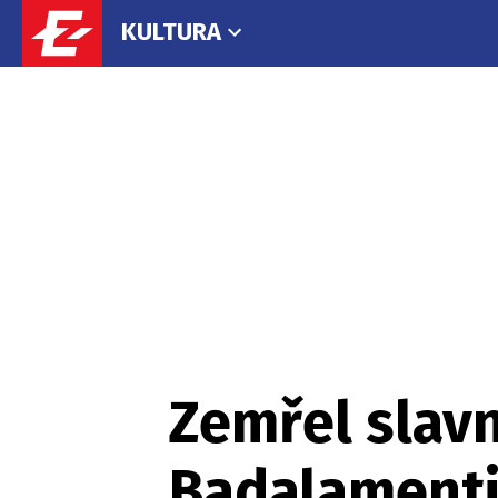
KULTURA
Zemřel slav
Badalamenti