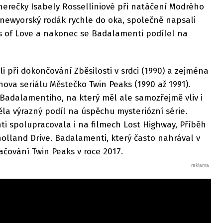
herečky Isabely Rosselliniové při natáčení Modrého
 newyorský rodák rychle do oka, společně napsali
es of Love a nakonec se Badalamenti podílel na
i při dokončování Zběsilosti v srdci (1990) a zejména
hova seriálu Městečko Twin Peaks (1990 až 1991).
Badalamentiho, na který měl ale samozřejmě vliv i
a výrazný podíl na úspěchu mysteriózní série.
i spolupracovala i na filmech Lost Highway, Příběh
olland Drive. Badalamenti, který často nahrával v
ačování Twin Peaks v roce 2017.