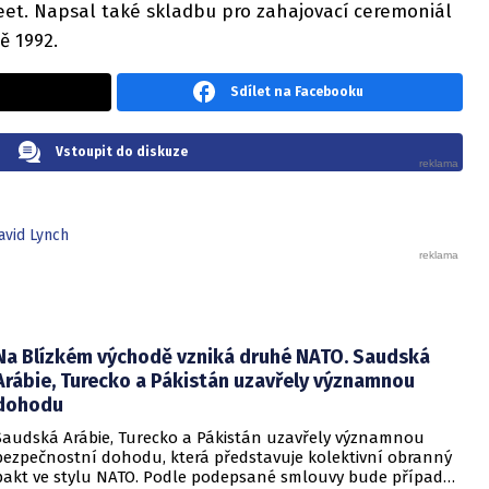
eet. Napsal také skladbu pro zahajovací ceremoniál
ě 1992.
Sdílet na Facebooku
Vstoupit do diskuze
avid Lynch
Na Blízkém východě vzniká druhé NATO. Saudská
Arábie, Turecko a Pákistán uzavřely významnou
dohodu
Saudská Arábie, Turecko a Pákistán uzavřely významnou
bezpečnostní dohodu, která představuje kolektivní obranný
pakt ve stylu NATO. Podle podepsané smlouvy bude případný