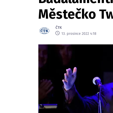
Městečko Tw
ČTK
13. prosince 2022 4:18