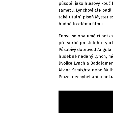
působil jako hlasový kouč 
sametu. Lynchovi ale padl
také titulní píseň Mysteri
hudbě k celému filmu.
Znovu se oba umělci potkal
při tvorbě proslulého Lync
Působivý doprovod Angela 
hudebně nadaný Lynch, měl
Dvojice Lynch a Badalament
Alvina Straighta nebo Mulh
Praze, nechyběl ani u pokr