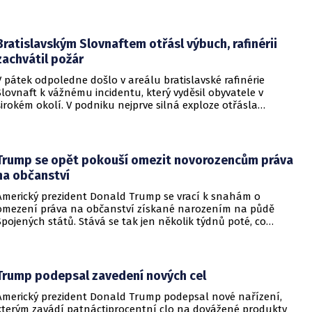
útok na některou z těchto tří zemí považován za útok na
všechny členy aliance, což má posílit odstrašující sílu v
regionu.
Bratislavským Slovnaftem otřásl výbuch, rafinérii
zachvátil požár
V pátek odpoledne došlo v areálu bratislavské rafinérie
Slovnaft k vážnému incidentu, který vyděsil obyvatele v
širokém okolí. V podniku nejprve silná exploze otřásla
budovami a následně vypukl rozsáhlý požár.
Trump se opět pokouší omezit novorozencům práva
na občanství
Americký prezident Donald Trump se vrací k snahám o
omezení práva na občanství získané narozením na půdě
Spojených států. Stává se tak jen několik týdnů poté, co
Nejvyšší soud Spojených států odmítl jeho předchozí plošší
pokus o zrušení této dlouholeté praxe.
Trump podepsal zavedení nových cel
Americký prezident Donald Trump podepsal nové nařízení,
kterým zavádí patnáctiprocentní clo na dovážené produkty