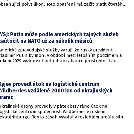
obsahující polysilikon. Toto opatření má začít platit čtvrtého
prosince a jeho hlavním úkolem je podpořit domácí
dodavatelské řetězce v oblasti mikročipů i solárních panelů.
WSJ: Putin může podle amerických tajných služeb
zaútočit na NATO už za několik měsíců
Americké zpravodajské služby varují, že ruský prezident
Vladimir Putin by mohl v období mezi letošním podzimem a
rokem 2029 vyzkoušet odhodlání aliance prostřednictvím
omezeného útoku. Cílem takových kroků by nebylo zabrání
území, ale snaha otestovat, zda členské státy dodrží své
závazky o kolektivní obraně. Tyto znepokojivé scénáře
přicházejí v době, kdy Moskva čelí rostoucímu tlaku kvůli
Kyjev provedl útok na logistické centrum
situaci na ukrajinské frontě. Masivní škody, které ukrajinské
Wildberries vzdálené 2000 km od ukrajinských
drony způsobují ruskému zázemí, totiž Kreml zahnaly do
hranic
kouta.
Ukrajinské drony provedly v pátek brzy ráno útok na
logistické centrum společnosti Wildberries v ruském
Jekatěrinburgu. Tento zásah vyvolal v rozlehlém areálu silný
požár a potvrdil rostoucí dosah ukrajinských bezpilotních
systémů hluboko v ruském vnitrozemí. Společnost posléze
potvrdila, že zasažené zařízení spravuje společný podnik