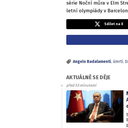
série Noční můra v Elm Str
letní olympiády v Barcelon
Sdílet na X
Angelo Badalamenti
,
úmrtí
,
D
AKTUÁLNĚ SE DĚJE
před 53 minutami