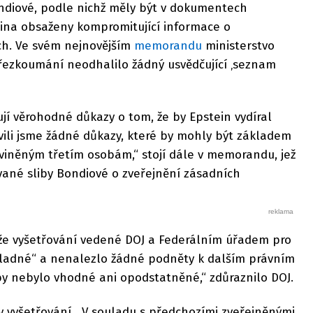
ndiové, podle nichž měly být v dokumentech
teina obsaženy kompromitující informace o
h. Ve svém nejnovějším
memorandu
ministerstvo
přezkoumání neodhalilo žádný usvědčující ‚seznam
jí věrohodné důkazy o tom, že by Epstein vydíral
evili jsme žádné důkazy, které by mohly být základem
viněným třetím osobám,“ stojí dále v memorandu, jež
vané sliby Bondiové o zveřejnění zásadních
, že vyšetřování vedené DOJ a Federálním úřadem pro
ůkladné“ a nenalezlo žádné podněty k dalším právním
by nebylo vhodné ani opodstatněné,“ zdůraznilo DOJ.
ry vyšetřování. „V souladu s předchozími zveřejněnými