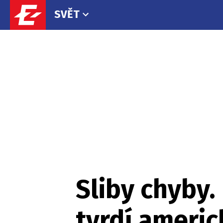
SVĚT
Sliby chyby.
tvrdí americ