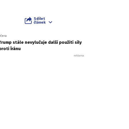
Sdílet
článek
včera
Trump stále nevylučuje další použití síly
proti Íránu