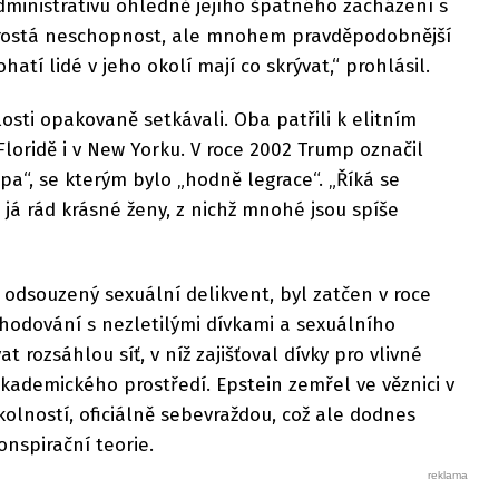
dministrativu ohledně jejího špatného zacházení s
rostá neschopnost, ale mnohem pravděpodobnější
hatí lidé v jeho okolí mají co skrývat,“ prohlásil.
osti opakovaně setkávali. Oba patřili k elitním
oridě i v New Yorku. V roce 2002 Trump označil
pa“, se kterým bylo „hodně legrace“. „Říká se
 já rád krásné ženy, z nichž mnohé jsou spíše
a odsouzený sexuální delikvent, byl zatčen v roce
hodování s nezletilými dívkami a sexuálního
t rozsáhlou síť, v níž zajišťoval dívky pro vlivné
akademického prostředí. Epstein zemřel ve věznici v
olností, oficiálně sebevraždou, což ale dodnes
onspirační teorie.