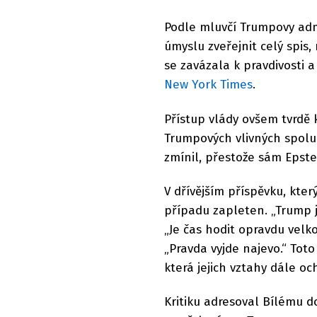
Podle mluvčí Trumpovy adm
úmyslu zveřejnit celý spis
se zavázala k pravdivosti a
New York Times
.
Přístup vlády ovšem tvrdě k
Trumpových vlivných spolup
zmínil, přestože sám Epstei
V dřívějším příspěvku, kter
případu zapleten. „Trump j
„Je čas hodit opravdu velk
„Pravda vyjde najevo.“ Tot
která jejich vztahy dále och
Kritiku adresoval Bílému 