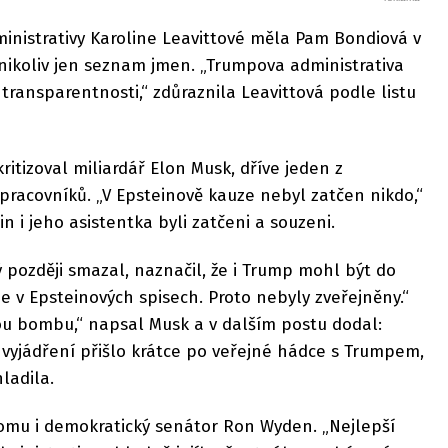
inistrativy Karoline Leavittové měla Pam Bondiová v
, nikoliv jen seznam jmen. „Trumpova administrativa
 transparentnosti,“ zdůraznila Leavittová podle listu
ritizoval miliardář Elon Musk, dříve jeden z
racovníků. „V Epsteinově kauze nebyl zatčen nikdo,“
n i jeho asistentka byli zatčeni a souzeni.
ý později smazal, naznačil, že i Trump mohl být do
e v Epsteinových spisech. Proto nebyly zveřejněny.“
ou bombu,“ napsal Musk a v dalším postu dodal:
o vyjádření přišlo krátce po veřejné hádce s Trumpem,
ladila.
domu i demokratický senátor Ron Wyden. „Nejlepší