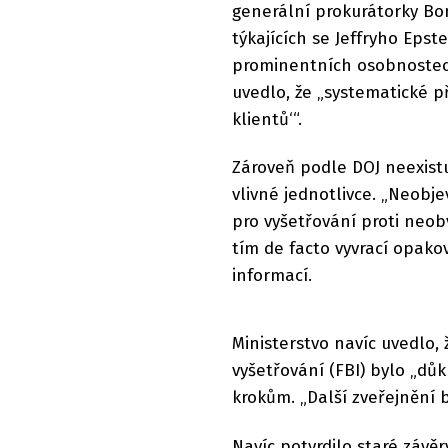
generální prokurátorky Bo
týkajících se Jeffryho Eps
prominentních osobnostec
uvedlo, že „systematické 
klientů‘“.
Zároveň podle DOJ neexistu
vlivné jednotlivce. „Neobj
pro vyšetřování proti neob
tím de facto vyvrací opako
informací.
Ministerstvo navíc uvedlo
vyšetřování (FBI) bylo „d
krokům. „Další zveřejnění 
Navíc potvrdilo staré závě