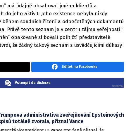
am“ má údajně obsahovat jména klientů a
 do jeho aktivit. Jeho existence nebyla nikdy
liv během soudních řízení a odpečetěných dokumentů
. Právě tento seznam je v centru zájmu veřejnosti i
nění opakovaně slibovali političtí představitelé
tvrdí, že žádný takový seznam s usvědčujícími důkazy
Sdílet na Facebooku
Vstoupit do diskuze
Trumpova administrativa zveřejňování Epsteinových
spisů totálně zvorala, přiznal Vance
Americký viceprezident JD Vance otevřeně přiznal, že