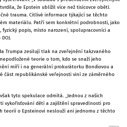
rdila, že Epstein ublížil více než tisícovce obětí.
čné trauma. Citlivé informace týkající se těchto
lém materiálu. Patří sem konkrétní podrobnosti, jako
 fyzický popis, místo narození, spolupracovníci a
o DOJ.
da Trumpa zesilují tlak na zveřejnění takzvaného
nepodložené teorie o tom, kdo se snaží jeho
nění míří i na generální prokurátorku Bondiovou a
ré část republikánské veřejnosti viní ze záměrného
 však tyto spekulace odmítá. „Jednou z našich
oti vykořisťování dětí a zajištění spravedlnosti pro
h teorií o Epsteinovi neslouží ani jednomu z těchto