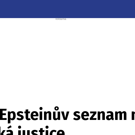
 Epsteinův seznam 
ká justice