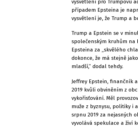
vysvětlení pro Trumpovu a
případem Epsteina je nap
vysvětlení je, že Trump a bo
Trump a Epstein se v minul
společenským kruhům na Fl
Epsteina za „skvělého chla
dokonce, že má stejně jako
mladší,“ dodal tehdy.
Jeffrey Epstein, finančník 
2019 kvůli obviněním z obc
vykořisťování. Měl provozova
muže z byznysu, politiky i 
srpnu 2019 za nejasných ok
vyvolává spekulace a živí k