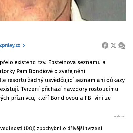
Zprávy.cz
FACEBOOK
X
ZPRÁ
přelo existenci tzv. Epsteinova seznamu a
átorky Pam Bondiové o zveřejnění
le resortu žádný usvědčující seznam ani důkazy
xistují. Tvrzení přichází navzdory rostoucímu
vých příznivců, kteří Bondiovou a FBI viní ze
edlnosti (DOJ) zpochybnilo dřívější tvrzení