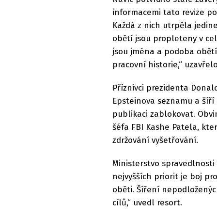
informacemi tato revize potv
Každá z nich utrpěla jedine
obětí jsou propleteny v ce
jsou jména a podoba obětí,
pracovní historie,“ uzavřel
Příznivci prezidenta Donal
Epsteinova seznamu a šíří 
publikaci zablokovat. Obvi
šéfa FBI Kashe Patela, kte
zdržování vyšetřování.
Ministerstvo spravedlnosti
nejvyšších priorit je boj pr
oběti. Šíření nepodloženýc
cílů,“ uvedl resort.