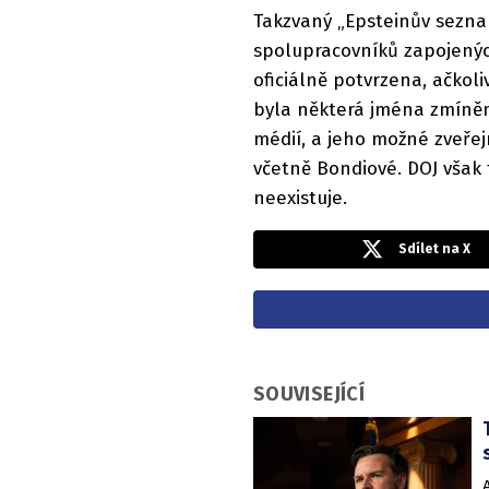
Takzvaný „Epsteinův sezn
spolupracovníků zapojených
oficiálně potvrzena, ačko
byla některá jména zmíněna
médií, a jeho možné zveřej
včetně Bondiové. DOJ však 
neexistuje.
Sdílet na X
SOUVISEJÍCÍ