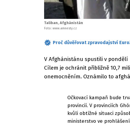
Taliban, Afghánistán
Foto: www.amnesty.cz
Proč důvěřovat zpravodajství Euro
V Afghánistánu spustili v ponděl
Cílem je ochránit přibližně 10,7 m
onemocněním. Oznámilo to afgháns
Očkovací kampaň bude trva
provincií. V provinciích Gh
kvůli obtížné situaci způ
ministerstvo ve prohlášení