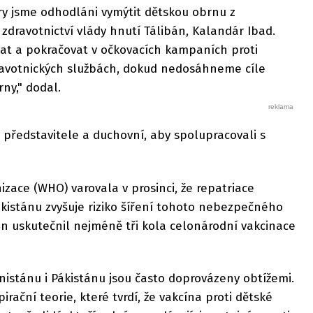
ry jsme odhodláni vymýtit dětskou obrnu z
 zdravotnictví vlády hnutí Tálibán, Kalandár Ibad.
t a pokračovat v očkovacích kampaních proti
ravotnických službách, dokud nedosáhneme cíle
ny," dodal.
í představitele a duchovní, aby spolupracovali s
izace (WHO) varovala v prosinci, že repatriace
kistánu zvyšuje riziko šíření tohoto nebezpečného
án uskutečnil nejméně tři kola celonárodní vakcinace
istánu i Pákistánu jsou často doprovázeny obtížemi.
irační teorie, které tvrdí, že vakcína proti dětské