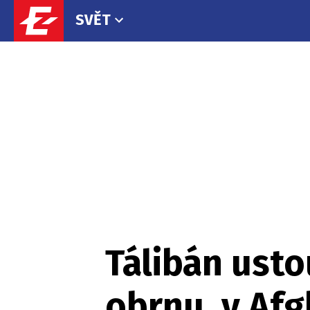
SVĚT
Tálibán usto
obrnu, v Afg