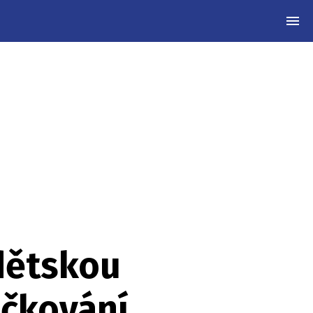
MEN
 dětskou
očkování