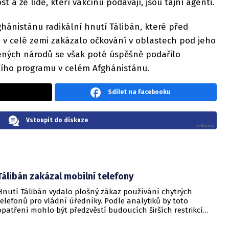
a že lidé, kteří vakcínu podávají, jsou tajní agenti.
hánistánu radikální hnutí Tálibán, které před
v celé zemi zakázalo očkování v oblastech pod jeho
jených národů se však poté úspěšně podařilo
cího programu v celém Afghánistánu.
Sdílet na Facebooku
Vstoupit do diskuze
Tálibán zakázal mobilní telefony
Hnutí Tálibán vydalo plošný zákaz používání chytrých
telefonů pro vládní úředníky. Podle analytiků by toto
opatření mohlo být předzvěstí budoucích širších restrikcí
zaměřených na veškeré obyvatelstvo. Nařízení, které pochází
od vojenských soudů Tálibánu, vstoupilo v platnost tento