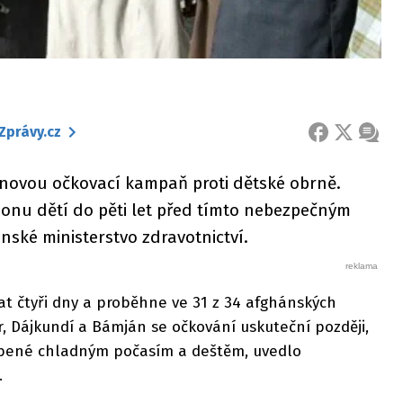
Zprávy.cz
FACEBOOK
X
ZPRÁ
í novou očkovací kampaň proti dětské obrně.
ilionu dětí do pěti let před tímto nebezpečným
ké ministerstvo zdravotnictví.
t čtyři dny a proběhne ve 31 z 34 afghánských
ór, Dájkundí a Bámján se očkování uskuteční později,
sobené chladným počasím a deštěm, uvedlo
.