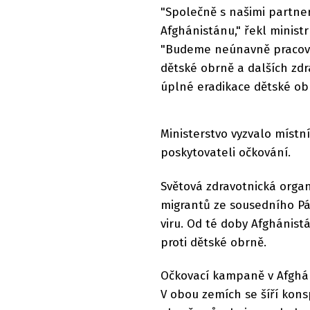
"Společně s našimi partne
Afghánistánu," řekl ministr
"Budeme neúnavně pracova
dětské obrně a dalších zd
úplné eradikace dětské obr
Ministerstvo vyzvalo místn
poskytovateli očkování.
Světová zdravotnická organ
migrantů ze sousedního Pá
viru. Od té doby Afghánist
proti dětské obrně.
Očkovací kampaně v Afghán
V obou zemích se šíří konsp