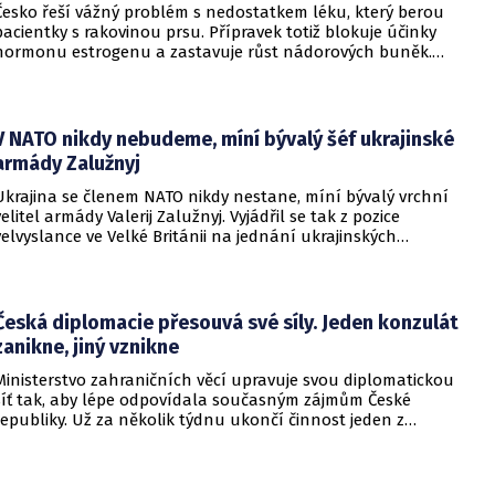
Česko řeší vážný problém s nedostatkem léku, který berou
pacientky s rakovinou prsu. Přípravek totiž blokuje účinky
hormonu estrogenu a zastavuje růst nádorových buněk.
Pomoci má zvláštní léčebný program, který připravilo
ministerstvo zdravotnictví.
V NATO nikdy nebudeme, míní bývalý šéf ukrajinské
armády Zalužnyj
Ukrajina se členem NATO nikdy nestane, míní bývalý vrchní
velitel armády Valerij Zalužnyj. Vyjádřil se tak z pozice
velvyslance ve Velké Británii na jednání ukrajinských
diplomatů v Kyjevě. Představitele své země nabádal k tomu,
aby se snažila uzavřít jiné aliance.
Česká diplomacie přesouvá své síly. Jeden konzulát
zanikne, jiný vznikne
Ministerstvo zahraničních věcí upravuje svou diplomatickou
síť tak, aby lépe odpovídala současným zájmům České
republiky. Už za několik týdnu ukončí činnost jeden z
konzulátů, jiný ji naopak zahájí. Ministerstvo o tom
informovalo na webu.