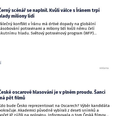
týden a zakazuje používání mobilních telefonů vysoce
postaveným i řadovým úředníkům, mudžáhidům i
Černý scénář se naplnil. Kvůli válce s Íránem trpí
pomocnému personálu.
hlady miliony lidí
Válečný konflikt v Íránu má drtivé dopady na globální
zásobování potravinami a miliony lidí kvůli němu čelí
akutnímu hladu. Světový potravinový program (WFP)
Organizace spojených národů oznámil, že naplno nastává
krizový scénář, před kterým organizace varovala již v březnu.
Tehdy analytici odhadovali, že pokud blízkovýchodní konflikt
povede k prudkému růstu cen ropy, může do stavu akutního
nedostatku jídla upadnout až 45 milionů obyvatel planety.
í
České oscarové hlasování je v plném proudu. Šanci
má pět filmů
Kdo bude Česko reprezentovat na Oscarech? Výběr kandidáta
pokračuje. Akademici původně vybírali z deseti snímků a
počet již zúžili na polovinu. Informovala o tom Česká filmová