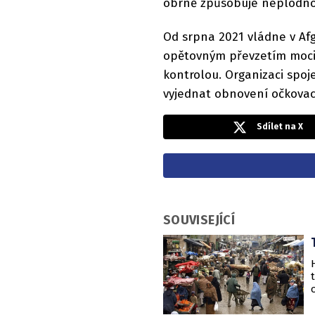
obrně způsobuje neplodnost 
Od srpna 2021 vládne v Afg
opětovným převzetím moci 
kontrolou. Organizaci spo
vyjednat obnovení očkova
Sdílet na X
SOUVISEJÍCÍ