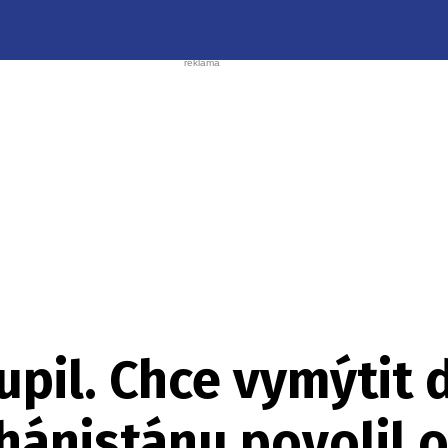
upil. Chce vymýtit
hánistánu povolil 