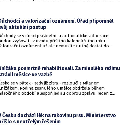
a televizní akademie.
Důchodci a valorizační oznámení. Úřad připomněl
svůj aktuální postup
Důchody se v rámci pravidelné a automatické valorizace
budou zvyšovat i v úvodu příštího kalendářního roku.
Valorizační oznámení už ale nemusíte nutně dostat do
schránky. Pokud ho člověk chce mít na papíře, může si o něj
požádat.
Knížáka posmrtně rehabilitovali. Za minulého režimu
strávil měsíce ve vazbě
Česko se v pátek - tedy již zítra - rozloučí s Milanem
Knížákem. Rodina zesnulého umělce obdržela během
náročného období alespoň jednu dobrou zprávu. Jeden z
pražských obvodních soudů Knížáka definitivně rehabilitoval
za vazební stíhání v dobách komunistického režimu.
V Česku dochází lék na rakovinu prsu. Ministerstvo
přišlo s neotřelým řešením