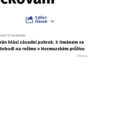
Sdílet
článek
před 12 hodinami
Írán hlásí zásadní pokrok. S Ománem se
dohodl na režimu v Hormuzském průlivu