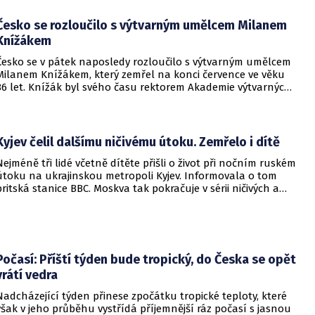
Česko se rozloučilo s výtvarným umělcem Milanem
Knížákem
Česko se v pátek naposledy rozloučilo s výtvarným umělcem
Milanem Knížákem, který zemřel na konci července ve věku
86 let. Knížák byl svého času rektorem Akademie výtvarných
umění a ředitelem Národní galerie.
Kyjev čelil dalšímu ničivému útoku. Zemřelo i dítě
Nejméně tři lidé včetně dítěte přišli o život při nočním ruském
útoku na ukrajinskou metropoli Kyjev. Informovala o tom
britská stanice BBC. Moskva tak pokračuje v sérii ničivých a
smrtících útoků na hlavní město sousední země.
Počasí: Příští týden bude tropický, do Česka se opět
vrátí vedra
Nadcházející týden přinese zpočátku tropické teploty, které
však v jeho průběhu vystřídá příjemnější ráz počasí s jasnou