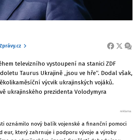
Zprávy.cz
FACEBOOK
X
ZPRÁ
ěhem televizního vystoupení na stanici ZDF
doletu Taurus Ukrajině „jsou ve hře“. Dodal však,
ěkolikaměsíční výcvik ukrajinských vojáků.
těvě ukrajinského prezidenta Volodymyra
sti oznámilo nový balík vojenské a finanční pomoci
d eur, který zahrnuje i podporu vývoje a výroby