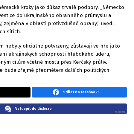
 německé kroky jako důkaz trvalé podpory. „Německo
vestice do ukrajinského obranného průmyslu a
, zejména v oblasti protivzdušné obrany,“ uvedl
h sítích.
m nebyly oficiálně potvrzeny, zůstávají ve hře jako
lení ukrajinských schopností hlubokého úderu,
ěným cílům včetně mostu přes Kerčský průliv.
ce bude zřejmě předmětem dalších politických
.
Sdílet na Facebooku
Vstoupit do diskuze