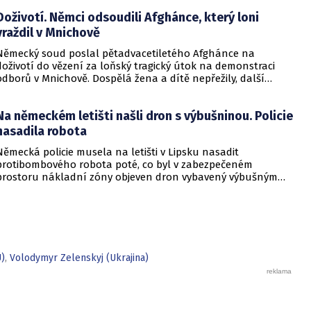
Doživotí. Němci odsoudili Afghánce, který loni
vraždil v Mnichově
Německý soud poslal pětadvacetiletého Afghánce na
doživotí do vězení za loňský tragický útok na demonstraci
odborů v Mnichově. Dospělá žena a dítě nepřežily, další
desítky lidí utrpěli zranění. O soudním rozhodnutí
informovala DW.
Na německém letišti našli dron s výbušninou. Policie
nasadila robota
Německá policie musela na letišti v Lipsku nasadit
protibombového robota poté, co byl v zabezpečeném
prostoru nákladní zóny objeven dron vybavený výbušným
zařízením. Incident se odehrál v bezprostřední blízkosti
ukrajinského nákladního letounu a vyžádal si dočasné
přerušení provozu i odklonění několika letů.
U)
,
Volodymyr Zelenskyj (Ukrajina)