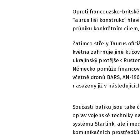
Oproti francouzsko-britské
Taurus liší konstrukcí hl
průniku konkrétním cílem,
Zatímco střely Taurus ofic
května zahrnuje jiné klíčo
ukrajinský protějšek Rust
Německo pomůže financova
včetně dronů BARS, AN-196
nasazeny již v následujícíc
Součástí balíku jsou také 
oprav vojenské techniky na
systému Starlink, ale i me
komunikačních prostředků