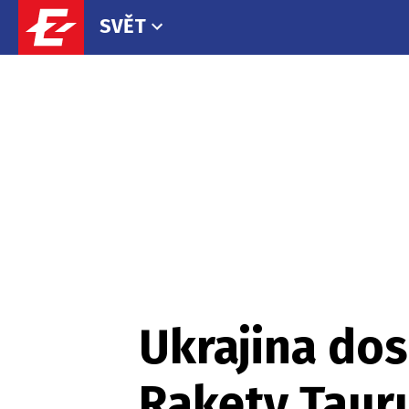
SVĚT
Ukrajina dos
Rakety Tauru