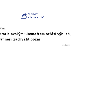
Sdílet
článek
včera
Bratislavským Slovnaftem otřásl výbuch,
rafinérii zachvátil požár