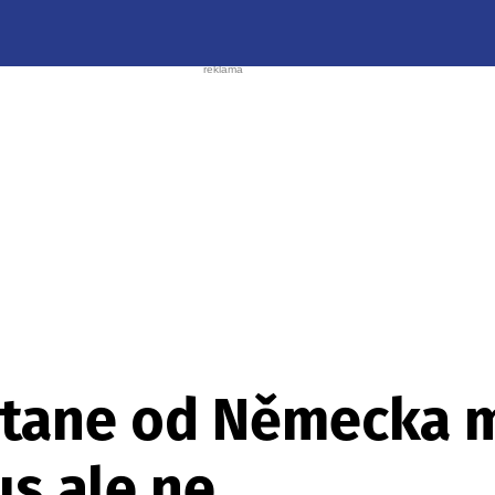
tane od Německa mi
s ale ne