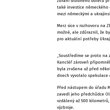
zbraní dlouhého doletu př
také investice německého
mezi německými a ukrajins
Merz sice v rozhovoru na ZD
možné, ale zdůraznil, že by
pro aktuální potřeby Ukra
„Soustředíme se proto na z
Kancléř zároveň připomněl
byla zrušena už před někol
dnech vyvolalo spekulace o
Před nástupem do úřadu Mer
zavedl jeho předchůdce Ola
vzdálený až 500 kilometrů, 
výzbroje.