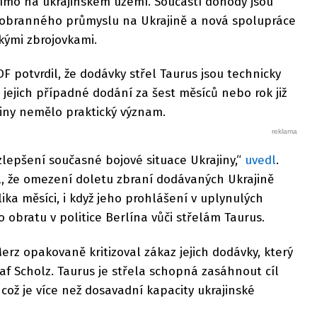
ímo na ukrajinském území. Součástí dohody jsou
 obranného průmyslu na Ukrajině a nová spolupráce
kými zbrojovkami.
F potvrdil, že dodávky střel Taurus jsou technicky
 jejich případné dodání za šest měsíců nebo rok již
jiny nemělo praktický význam.
lepšení současné bojové situace Ukrajiny,“
uvedl
.
, že omezení doletu zbraní dodávaných Ukrajině
ika měsíci, i když jeho prohlášení v uplynulých
 obratu v politice Berlína vůči střelám Taurus.
z opakovaně kritizoval zákaz jejich dodávky, který
f Scholz. Taurus je střela schopná zasáhnout cíl
což je více než dosavadní kapacity ukrajinské