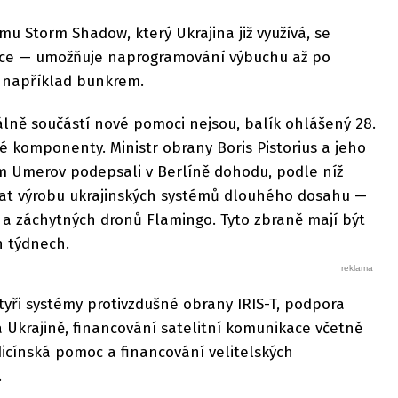
mu Storm Shadow, který Ukrajina již využívá, se
avice — umožňuje naprogramování výbuchu až po
 například bunkrem.
iálně součástí nové pomoci nejsou, balík ohlášený 28.
vé komponenty. Ministr obrany Boris Pistorius a jeho
em Umerov podepsali v Berlíně dohodu, podle níž
t výrobu ukrajinských systémů dlouhého dosahu —
 a záchytných dronů Flamingo. Tyto zbraně mají být
h týdnech.
čtyři systémy protivzdušné obrany IRIS-T, podpora
 Ukrajině, financování satelitní komunikace včetně
dicínská pomoc a financování velitelských
.