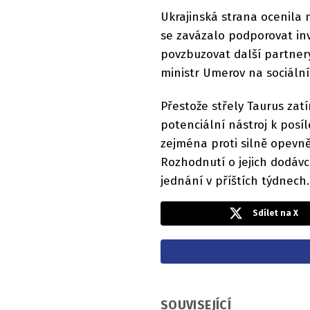
Ukrajinská strana ocenila
se zavázalo podporovat in
povzbuzovat další partnery
ministr Umerov na sociálníc
Přestože střely Taurus zatí
potenciální nástroj k posí
zejména proti silně opevn
Rozhodnutí o jejich dodáv
jednání v příštích týdnech
Sdílet na X
SOUVISEJÍCÍ