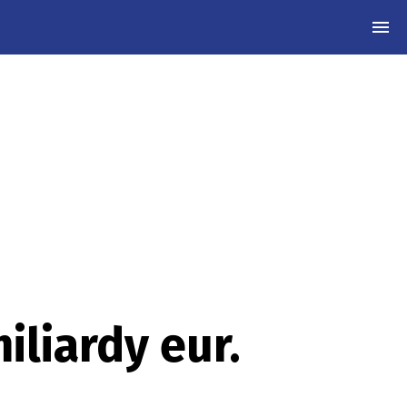
MEN
liardy eur.