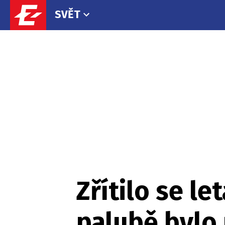
SVĚT
Zřítilo se l
palubě bylo 