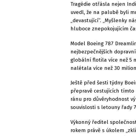
Tragédie otřásla nejen Indi
uvedl, že na palubě byli mn
„devastující“. „Myšlenky ná
hluboce znepokojujícím čas
Model Boeing 787 Dreamlin
nejbezpečnějších dopravníc
globální flotila více než 5 
nalétala více než 30 milio
Ještě před šesti týdny Boe
přepravě cestujících tímt
ránu pro důvěryhodnost výr
souvislosti s letouny řady 
Výkonný ředitel společnost
rokem právě s úkolem „zkli