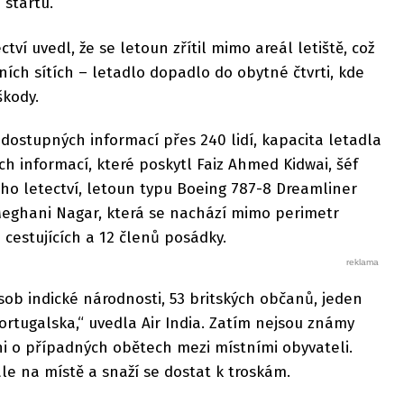
 startu.
ectví uvedl, že se letoun zřítil mimo areál letiště, což
lních sítích – letadlo dopadlo do obytné čtvrti, kde
škody.
ostupných informací přes 240 lidí, kapacita letadla
ších informací, které poskytl Faiz Ahmed Kidwai, šéf
ního letectví, letoun typu Boeing 787-8 Dreamliner
 Meghani Nagar, která se nachází mimo perimetr
 cestujících a 12 členů posádky.
sob indické národnosti, 53 britských občanů, jeden
tugalska,“ uvedla Air India. Zatím nejsou známy
ni o případných obětech mezi místními obyvateli.
tále na místě a snaží se dostat k troskám.