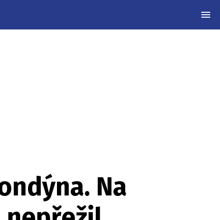
MEN
 Londýna. Na
 nepřežil