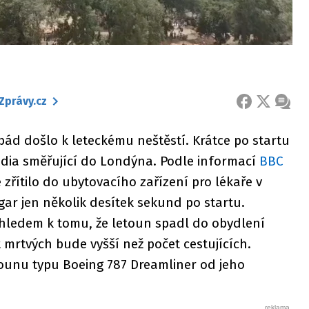
Zprávy.cz
FACEBOOK
X
ZPRÁ
d došlo k leteckému neštěstí. Krátce po startu
 India směřující do Londýna. Podle informací
BBC
 zřítilo do ubytovacího zařízení pro lékaře v
ar jen několik desítek sekund po startu.
zhledem k tomu, že letoun spadl do obydlení
t mrtvých bude vyšší než počet cestujících.
tounu typu Boeing 787 Dreamliner od jeho