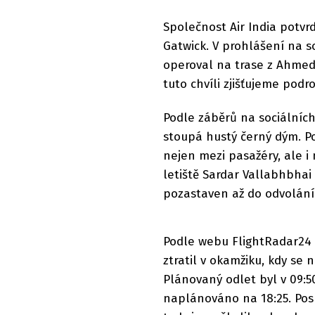
Společnost Air India potvr
Gatwick. V prohlášení na so
operoval na trase z Ahmed
tuto chvíli zjišťujeme pod
Podle záběrů na sociálních
stoupá hustý černý dým. Po
nejen mezi pasažéry, ale i
letiště Sardar Vallabhbhai 
pozastaven až do odvolání
Podle webu FlightRadar24 l
ztratil v okamžiku, kdy se 
Plánovaný odlet byl v 09:5
naplánováno na 18:25. Posl