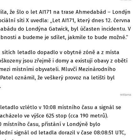
dila, že šlo o let AI171 na trase Ahmedabád – Londýn
ciální síti X uvedla: „Let AI171, který dnes 12. června
abádu do Londýna Gatwick, byl účasten incidentu. V
robnosti a budeme je sdílet, jakmile to bude možné.“
 sítích letadlo dopadlo v obytné zóně a z místa
škozeny jsou zřejmě i domy a existují obavy z obětí
 mezi místními obyvateli. Mluvčí Mezinárodního
Patel oznámil, že veškerý provoz na letišti byl
.
etadlo vzlétlo v 10:08 místního času a signál se
nacházelo ve výšce 625 stop (cca 190 metrů).
0 místního času, přistání v Londýně bylo
ední signál od letadla dorazil v čase 08:08:51 UTC,