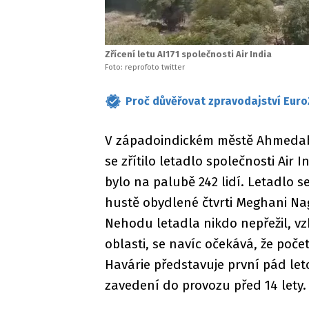
Zřícení letu AI171 společnosti Air India
Foto: reprofoto twitter
Proč důvěřovat zpravodajství Euro
V západoindickém městě Ahmedabá
se zřítilo letadlo společnosti Air
bylo na palubě 242 lidí. Letadlo se
hustě obydlené čtvrti Meghani Nag
Nehodu letadla nikdo nepřežil, v
oblasti, se navíc očekává, že poče
Havárie představuje první pád le
zavedení do provozu před 14 lety.