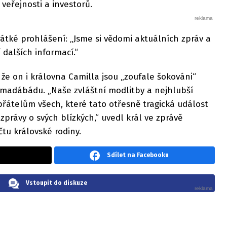
veřejnosti a investorů.
rátké prohlášení: „Jsme si vědomi aktuálních zpráv a
dalších informací.“
l, že on i královna Camilla jsou „zoufale šokováni“
hmadábádu. „Naše zvláštní modlitby a nejhlubší
přátelům všech, které tato otřesně tragická událost
zprávy o svých blízkých,“ uvedl král ve zprávě
tu královské rodiny.
Sdílet na Facebooku
Vstoupit do diskuze