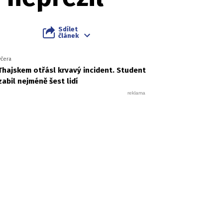
Sdílet
článek
včera
Thajskem otřásl krvavý incident. Student
zabil nejméně šest lidí