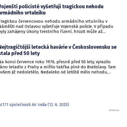
Vojenští policisté vyšetřují tragickou nehodu
armádního vrtulníku
Tragickou červencovou nehodu armádního vrtulníku v
Náměšti nad Oslavou vyšetřuje Vojenská policie. V případu
byly zahájeny úkony trestního řízení, hrozit může až
desetiletý trest odnětí svobody.
Nejtragičtější letecká havárie v Československu se
stala před 50 lety
Na konci července roku 1976, přesně před 50 lety, vyrazilo
ráno letadlo z Prahy a mířilo takřka plné do Bratislavy. Tam
ovšem již nedoletělo. Nedaleko od letiště mělo nehodu,
havarovalo. Skoro všichni pasažéři tehdy zahynuli.
AI171 společnosti Air India (12. 6. 2025)