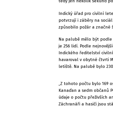
tedy jen několik sekund po
Indický úřad pro civilní let
potvrzují i záběry na sociá
způsobilo požár a značné 
Na palubě mělo být podle d
je 256 lidí. Podle nejnověj
Indického ředitelství civil
havaroval v obytné čtvrti
letiště. Na palubě bylo 230
„Z tohoto počtu bylo 169 o
Kanaďan a sedm občanů Por
údaje o počtu přeživších a
Záchranáři a hasiči jsou s