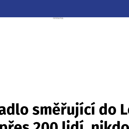
etadlo směřující do
přes 200 lidí, nikdo