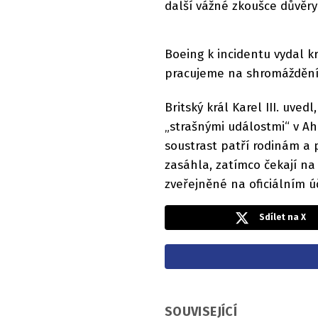
další vážné zkoušce důvěry 
Boeing k incidentu vydal k
pracujeme na shromáždění 
Britský král Karel III. uved
„strašnými událostmi“ v A
soustrast patří rodinám a 
zasáhla, zatímco čekají na 
zveřejněné na oficiálním úč
Sdílet na X
SOUVISEJÍCÍ