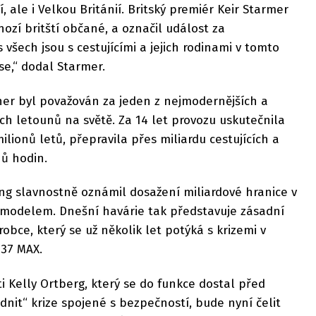
í, ale i Velkou Británií. Britský premiér Keir Starmer
ozí britští občané, a označil událost za
s všech jsou s cestujícími a jejich rodinami v tomto
e,“ dodal Starmer.
er byl považován za jeden z nejmodernějších a
h letounů na světě. Za 14 let provozu uskutečnila
milionů letů, přepravila přes miliardu cestujících a
nů hodin.
ing slavnostně oznámil dosažení miliardové hranice v
o modelem. Dnešní havárie tak představuje zásadní
obce, který se už několik let potýká s krizemi v
737 MAX.
i Kelly Ortberg, který se do funkce dostal před
dnit“ krize spojené s bezpečností, bude nyní čelit