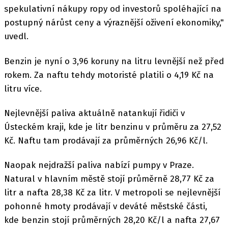
spekulativní nákupy ropy od investorů spoléhající na
postupný nárůst ceny a výraznější oživení ekonomiky,"
uvedl.
Benzin je nyní o 3,96 koruny na litru levnější než před
rokem. Za naftu tehdy motoristé platili o 4,19 Kč na
litru více.
Nejlevnější paliva aktuálně natankují řidiči v
Ústeckém kraji, kde je litr benzinu v průměru za 27,52
Kč. Naftu tam prodávají za průměrných 26,96 Kč/l.
Naopak nejdražší paliva nabízí pumpy v Praze.
Natural v hlavním městě stojí průměrně 28,77 Kč za
litr a nafta 28,38 Kč za litr. V metropoli se nejlevnější
pohonné hmoty prodávají v deváté městské části,
kde benzin stojí průměrných 28,20 Kč/l a nafta 27,67