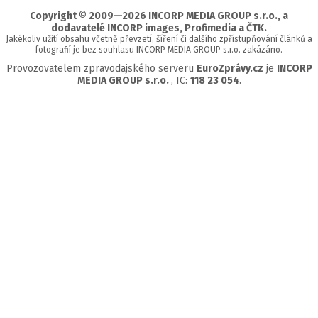
Copyright © 2009—2026 INCORP MEDIA GROUP s.r.o., a
dodavatelé INCORP images, Profimedia a ČTK.
Jakékoliv užití obsahu včetně převzetí, šíření či dalšího zpřístupňování článků a
fotografií je bez souhlasu INCORP MEDIA GROUP s.r.o. zakázáno.
Provozovatelem zpravodajského serveru
EuroZprávy.cz
je
INCORP
MEDIA GROUP s.r.o.
, IC:
118 23 054
.