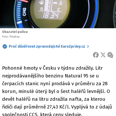
Ukazatel paliva
Foto: Pixabay
Proč důvěřovat zpravodajství EuroZprávy.cz
FACEBOOK
X
ZPR
Pohonné hmoty v Česku v týdnu zdražily. Litr
nejprodávanějšího benzinu Natural 95 se u
čerpacích stanic nyní prodává v průměru za 28
korun, minulé úterý byl o šest haléřů levnější. O
devět haléřů na litru zdražila nafta, za kterou
řidiči dají průměrně 27,43 Kč/l. Vyplývá to z údajů
společnosti CCS, která ceny sleduje.