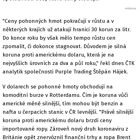
"Ceny pohonných hmot pokračují v růstu a v
některých krajích už atakují hranici 30 korun za litr.
Do konce roku by však mělo tempo růstu cen
zpomalit, či dokonce stagnovat. Důvodem je silná
koruna proti americkému dolaru, která je na
nejvyšších úrovních za dva a půl roku," řekl dnes ČTK
analytik společnosti Purple Trading Štěpán Hájek.
V dolarech se pohonné hmoty obchodují na
komoditní burze v Rotterdamu. Čím je koruna vůči
americké měně silnější, tím mohou být benzin a
nafta u čerpacích stanic v ČR levnější. "Právě silnější
koruna proti americkému dolaru brzdí ceny
importované ropy. Zároveň nový druh koronaviru z
Británie opět znervóznil finanční trhy a ropa Brent