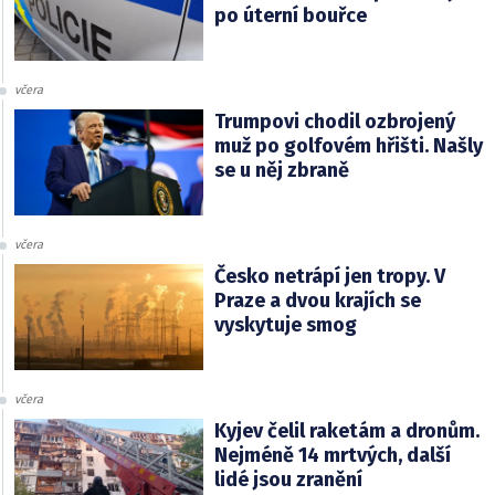
po úterní bouřce
včera
Trumpovi chodil ozbrojený
muž po golfovém hřišti. Našly
se u něj zbraně
včera
Česko netrápí jen tropy. V
Praze a dvou krajích se
vyskytuje smog
včera
Kyjev čelil raketám a dronům.
Nejméně 14 mrtvých, další
lidé jsou zranění