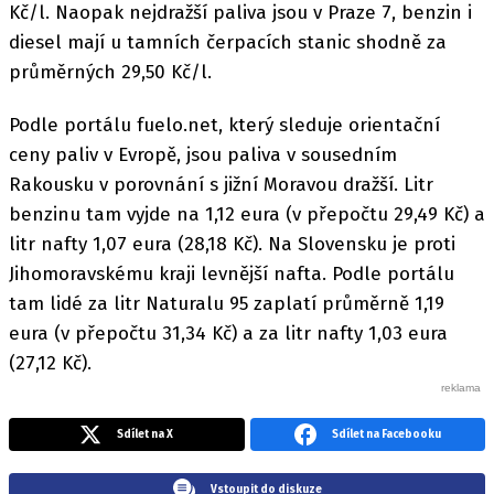
Kč/l. Naopak nejdražší paliva jsou v Praze 7, benzin i
diesel mají u tamních čerpacích stanic shodně za
průměrných 29,50 Kč/l.
Podle portálu fuelo.net, který sleduje orientační
ceny paliv v Evropě, jsou paliva v sousedním
Rakousku v porovnání s jižní Moravou dražší. Litr
benzinu tam vyjde na 1,12 eura (v přepočtu 29,49 Kč) a
litr nafty 1,07 eura (28,18 Kč). Na Slovensku je proti
Jihomoravskému kraji levnější nafta. Podle portálu
tam lidé za litr Naturalu 95 zaplatí průměrně 1,19
eura (v přepočtu 31,34 Kč) a za litr nafty 1,03 eura
(27,12 Kč).
Sdílet na X
Sdílet na Facebooku
Vstoupit do diskuze