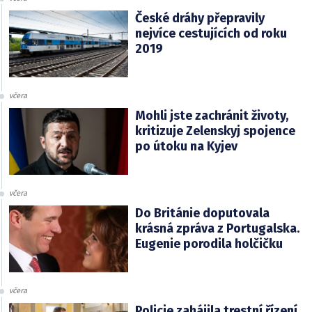
České dráhy přepravily
nejvíce cestujících od roku
2019
včera
Mohli jste zachránit životy,
kritizuje Zelenskyj spojence
po útoku na Kyjev
včera
Do Británie doputovala
krásná zpráva z Portugalska.
Eugenie porodila holčičku
včera
Policie zahájila trestní řízení