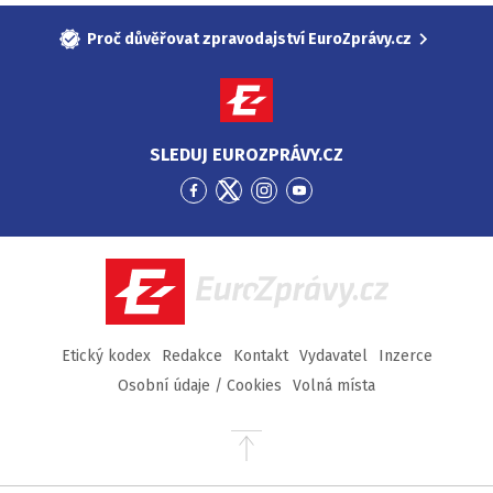
Proč důvěřovat zpravodajství EuroZprávy.cz
SLEDUJ EUROZPRÁVY.CZ
Přejít
Přejít
Přejít
Přejít
na
na
na
na
Facebook
Twitter
Instagram
YouTube
EuroZprávy.cz
Etický kodex
Redakce
Kontakt
Vydavatel
Inzerce
Osobní údaje / Cookies
Volná místa
Přejít
na
začátek
stránky