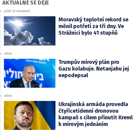
AKTUÁLNĚ SE DĚJE
před 32 minutami
Moravský teplotní rekord se
měnil potřetí za tři dny. Ve
Strážnici bylo 41 stupňů
včera
Trumpův mírový plán pro
Gazu kolabuje. Netanjahu jej
nepodepsal
včera
Ukrajinská armáda provedla
čtyřicetidenní dronovou
kampaň s cílem přinutit Kreml
k mírovým jednáním