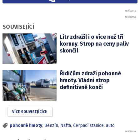
SOUVISEJÍCÍ
Litr zdražil i o více než tři
koruny. Strop na ceny paliv
skončil
Řidičům zdraží pohonné
hmoty. Vládní strop
definitivně končí
VÍCE SOUVISEJÍCÍCH
pohonné hmoty
,
Benzín
,
Nafta
,
Čerpací stanice
,
auto