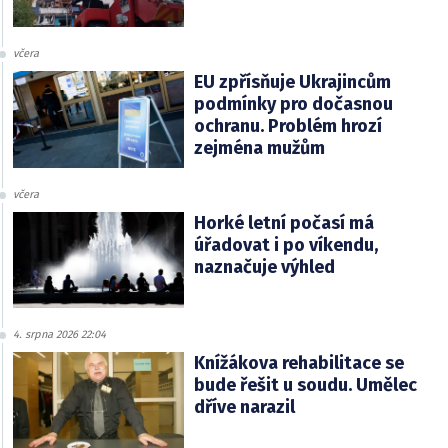
včera
EU zpřísňuje Ukrajincům
podmínky pro dočasnou
ochranu. Problém hrozí
zejména mužům
včera
Horké letní počasí má
úřadovat i po víkendu,
naznačuje výhled
4. srpna 2026 22:04
Knížákova rehabilitace se
bude řešit u soudu. Umělec
dříve narazil