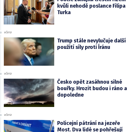
kvůli nehodě poslance Filipa
Turka
včera
Trump stále nevylučuje další
použití síly proti Íránu
včera
Česko opět zasáhnou silné
bouřky. Hrozit budou i ráno a
dopoledne
včera
Policejní pátrání na jezeře
Most. Dva lidé se pohřešují