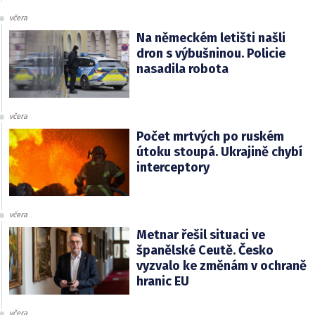
včera
Na německém letišti našli
dron s výbušninou. Policie
nasadila robota
včera
Počet mrtvých po ruském
útoku stoupá. Ukrajině chybí
interceptory
včera
Metnar řešil situaci ve
španělské Ceutě. Česko
vyzvalo ke změnám v ochraně
hranic EU
včera