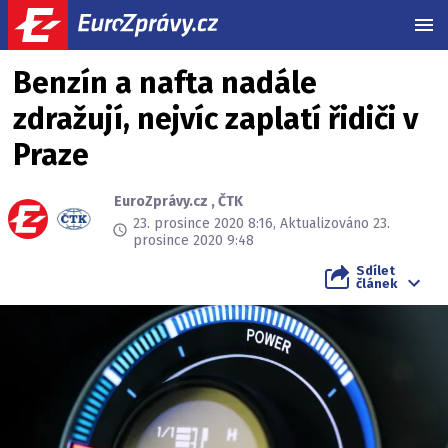
MEN
Benzín a nafta nadále
zdražují, nejvíc zaplatí řidiči v
Praze
EuroZprávy.cz
,
ČTK
23. prosince 2020 8:16, Aktualizováno 23.
prosince 2020 9:48
Sdílet
článek