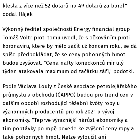
klesla z více než 52 dolarů na 49 dolarů za barel,"
dodal Hájek
Výkonný ředitel společnosti Energy financial group
Tomáš Voltr proti tomu uvedl, že s očkováním proti
koronaviru, které by mělo začít už koncem roku, se dá
spíše předpokládat, že se ceny pohonných hmot
budou zvyšovat. "Cena nafty koneckonců minulý
týden atakovala maximum od začátku září," podotkl.
Podle Václava Louly z České asociace petrolejářského
průmyslu a obchodu (ČAPPO) budou pro trend cen v
dalším období rozhodující těžební kvóty ropy u
významných producentů pro rok 2021 a vývoj
ekonomiky. "Teprve výraznější nárůst ekonomiky a
tím poptávky po ropě povede ke zvýšení ceny ropy a
také pohonných hmot. Nelze vyloučit ani