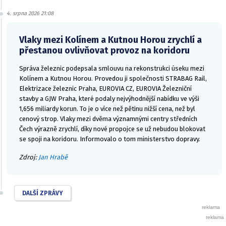
4. srpna 2026 21:08
Vlaky mezi Kolínem a Kutnou Horou zrychlí a
přestanou ovlivňovat provoz na koridoru
Správa železnic podepsala smlouvu na rekonstrukci úseku mezi
Kolínem a Kutnou Horou. Provedou ji společnosti STRABAG Rail,
Elektrizace železnic Praha, EUROVIA CZ, EUROVIA Železniční
stavby a GJW Praha, které podaly nejvýhodnější nabídku ve výši
1,656 miliardy korun. To je o více než pětinu nižší cena, než byl
cenový strop. Vlaky mezi dvěma významnými centry středních
Čech výrazně zrychlí, díky nové propojce se už nebudou blokovat
se spoji na koridoru. Informovalo o tom ministerstvo dopravy.
Zdroj:
Jan Hrabě
DALŠÍ ZPRÁVY