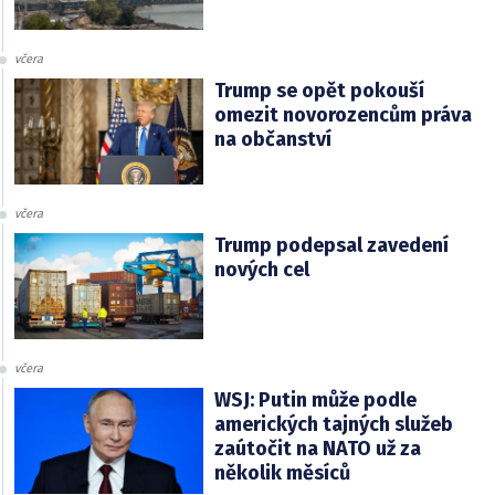
včera
Trump se opět pokouší
omezit novorozencům práva
na občanství
včera
Trump podepsal zavedení
nových cel
včera
WSJ: Putin může podle
amerických tajných služeb
zaútočit na NATO už za
několik měsíců