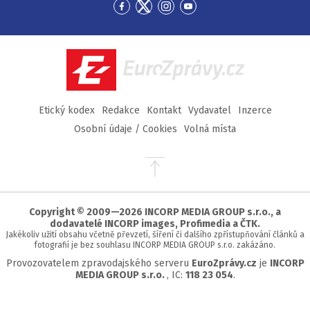
Přejít
Přejít
Přejít
Přejít
na
na
na
na
Facebook
Twitter
Instagram
YouTube
EuroZprávy.cz
Etický kodex
Redakce
Kontakt
Vydavatel
Inzerce
Osobní údaje / Cookies
Volná místa
Přejít
na
začátek
stránky
Copyright © 2009—2026 INCORP MEDIA GROUP s.r.o., a
dodavatelé INCORP images, Profimedia a ČTK.
Jakékoliv užití obsahu včetně převzetí, šíření či dalšího zpřístupňování článků a
fotografií je bez souhlasu INCORP MEDIA GROUP s.r.o. zakázáno.
Provozovatelem zpravodajského serveru
EuroZprávy.cz
je
INCORP
MEDIA GROUP s.r.o.
, IC:
118 23 054
.