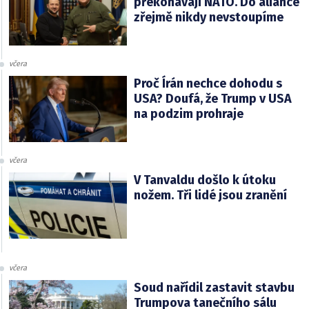
překonávají NATO. Do aliance
zřejmě nikdy nevstoupíme
včera
Proč Írán nechce dohodu s
USA? Doufá, že Trump v USA
na podzim prohraje
včera
V Tanvaldu došlo k útoku
nožem. Tři lidé jsou zranění
včera
Soud nařídil zastavit stavbu
Trumpova tanečního sálu