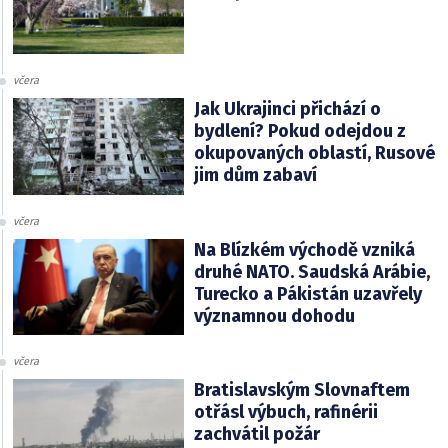
včera
Jak Ukrajinci přichází o
bydlení? Pokud odejdou z
okupovaných oblastí, Rusové
jim dům zabaví
včera
Na Blízkém východě vzniká
druhé NATO. Saudská Arábie,
Turecko a Pákistán uzavřely
významnou dohodu
včera
Bratislavským Slovnaftem
otřásl výbuch, rafinérii
zachvátil požár