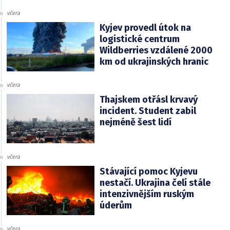
včera
Kyjev provedl útok na
logistické centrum
Wildberries vzdálené 2000
km od ukrajinských hranic
včera
Thajskem otřásl krvavý
incident. Student zabil
nejméně šest lidí
včera
Stávající pomoc Kyjevu
nestačí. Ukrajina čelí stále
intenzivnějším ruským
úderům
včera