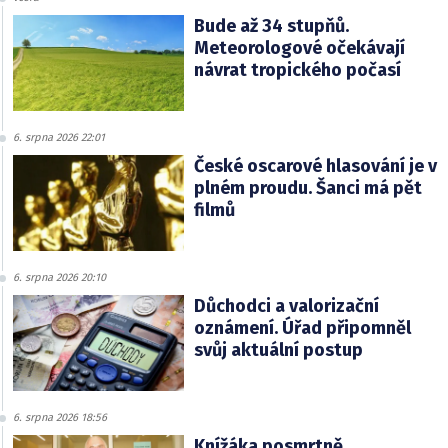
Bude až 34 stupňů.
Meteorologové očekávají
návrat tropického počasí
6. srpna 2026 22:01
České oscarové hlasování je v
plném proudu. Šanci má pět
filmů
6. srpna 2026 20:10
Důchodci a valorizační
oznámení. Úřad připomněl
svůj aktuální postup
6. srpna 2026 18:56
Knížáka posmrtně