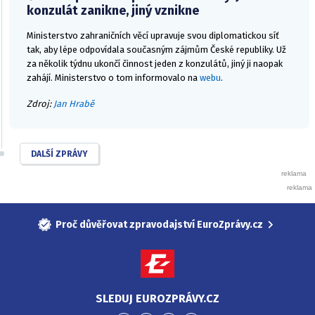
konzulát zanikne, jiný vznikne
Ministerstvo zahraničních věcí upravuje svou diplomatickou síť
tak, aby lépe odpovídala současným zájmům České republiky. Už
za několik týdnu ukončí činnost jeden z konzulátů, jiný ji naopak
zahájí. Ministerstvo o tom informovalo na
webu
.
Zdroj:
Jan Hrabě
DALŠÍ ZPRÁVY
Proč důvěřovat zpravodajství EuroZprávy.cz
SLEDUJ EUROZPRÁVY.CZ