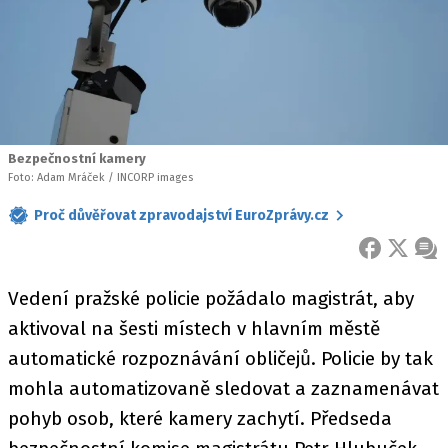
Bezpečnostní kamery
Foto: Adam Mráček / INCORP images
Proč důvěřovat zpravodajství EuroZprávy.cz
FACEBOOK
X
ZPR
Vedení pražské policie požádalo magistrát, aby
aktivoval na šesti místech v hlavním městě
automatické rozpoznávání obličejů. Policie by tak
mohla automatizovaně sledovat a zaznamenávat
pohyb osob, které kamery zachytí. Předseda