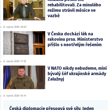
rehabilitovali. Za minulého
režimu strávil měsíce ve
vazbě
6. srpna 2026 18:03
V Česku dochází lék na
rakovinu prsu. Ministerstvo
přišlo s neotřelým řešením
6. srpna 2026 17:18
V NATO nikdy nebudeme, míní
bývalý šéf ukrajinské armády
Zalužnyj
6. srpna 2026 16:14
Česká diplomacie přesouvá své síly. Jeden