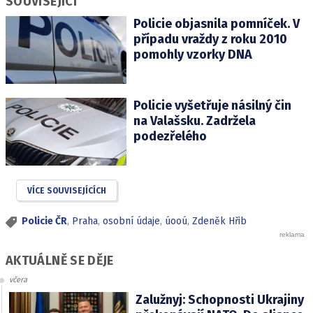
SOUVISEJÍCÍ
Policie objasnila pomníček. V
případu vraždy z roku 2010
pomohly vzorky DNA
Policie vyšetřuje násilný čin
na Valašsku. Zadržela
podezřelého
VÍCE SOUVISEJÍCÍCH
Policie ČR
,
Praha
,
osobní údaje
,
úooú
,
Zdeněk Hřib
AKTUÁLNĚ SE DĚJE
včera
Zalužnyj: Schopnosti Ukrajiny