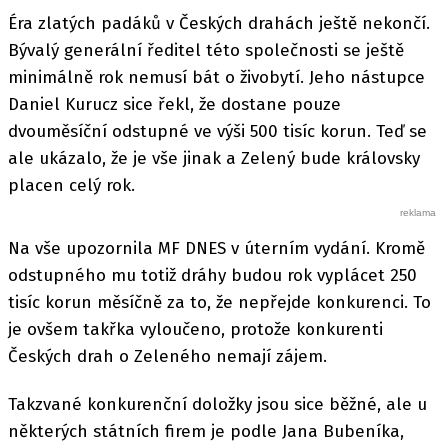
Éra zlatých padáků v Českých drahách ještě nekončí.
Bývalý generální ředitel této společnosti se ještě
minimálně rok nemusí bát o živobytí. Jeho nástupce
Daniel Kurucz sice řekl, že dostane pouze
dvouměsíční odstupné ve výši 500 tisíc korun. Teď se
ale ukázalo, že je vše jinak a Zelený bude královsky
placen celý rok.
Na vše upozornila MF DNES v úterním vydání. Kromě
odstupného mu totiž dráhy budou rok vyplácet 250
tisíc korun měsíčně za to, že nepřejde konkurenci. To
je ovšem takřka vyloučeno, protože konkurenti
Českých drah o Zeleného nemají zájem.
Takzvané konkurenční doložky jsou sice běžné, ale u
některých státních firem je podle Jana Bubeníka,