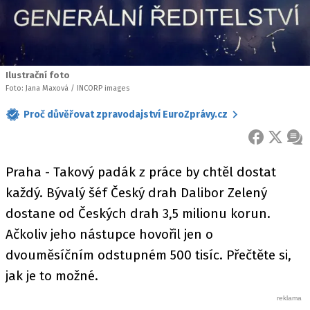
Ilustrační foto
Foto: Jana Maxová / INCORP images
Proč důvěřovat zpravodajství EuroZprávy.cz
FACEBOOK
X
ZPR
Praha - Takový padák z práce by chtěl dostat
každý. Bývalý šéf Český drah Dalibor Zelený
dostane od Českých drah 3,5 milionu korun.
Ačkoliv jeho nástupce hovořil jen o
dvouměsíčním odstupném 500 tisíc. Přečtěte si,
jak je to možné.