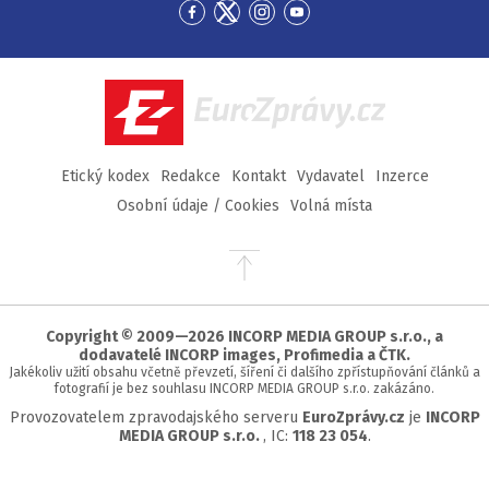
Přejít
Přejít
Přejít
Přejít
na
na
na
na
Facebook
Twitter
Instagram
YouTube
EuroZprávy.cz
Etický kodex
Redakce
Kontakt
Vydavatel
Inzerce
Osobní údaje / Cookies
Volná místa
Přejít
na
začátek
stránky
Copyright © 2009—2026 INCORP MEDIA GROUP s.r.o., a
dodavatelé INCORP images, Profimedia a ČTK.
Jakékoliv užití obsahu včetně převzetí, šíření či dalšího zpřístupňování článků a
fotografií je bez souhlasu INCORP MEDIA GROUP s.r.o. zakázáno.
Provozovatelem zpravodajského serveru
EuroZprávy.cz
je
INCORP
MEDIA GROUP s.r.o.
, IC:
118 23 054
.