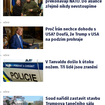
překonávají NATO. Do aliance
zřejmě nikdy nevstoupíme
včera
Proč Írán nechce dohodu s
USA? Doufá, že Trump v USA
na podzim prohraje
včera
V Tanvaldu došlo k útoku
nožem. Tři lidé jsou zranění
včera
Soud nařídil zastavit stavbu
Trumpova tanečního sálu