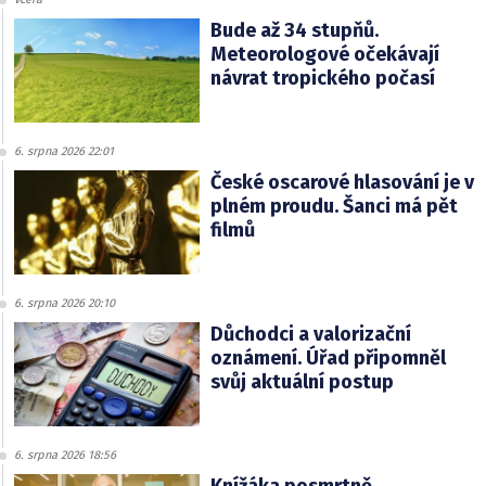
Bude až 34 stupňů.
Meteorologové očekávají
návrat tropického počasí
6. srpna 2026 22:01
České oscarové hlasování je v
plném proudu. Šanci má pět
filmů
6. srpna 2026 20:10
Důchodci a valorizační
oznámení. Úřad připomněl
svůj aktuální postup
6. srpna 2026 18:56