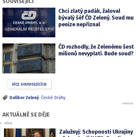
SOUVISEJÍCÍ
Chci zlatý padák, žaloval
bývalý šéf ČD Zelený. Soud mu
peníze nepřiznal
ČD rozhodly, že Zelenému šest
milionů nevyplatí. Bude soud?
VÍCE SOUVISEJÍCÍCH
Dalibor Zelený
,
České Dráhy
AKTUÁLNĚ SE DĚJE
včera
Zalužnyj: Schopnosti Ukrajiny