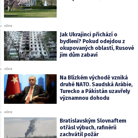
včera
Jak Ukrajinci přichází o
bydlení? Pokud odejdou z
okupovaných oblastí, Rusové
jim dům zabaví
včera
Na Blízkém východě vzniká
druhé NATO. Saudská Arábie,
Turecko a Pákistán uzavřely
významnou dohodu
včera
Bratislavským Slovnaftem
otřásl výbuch, rafinérii
zachvátil požár