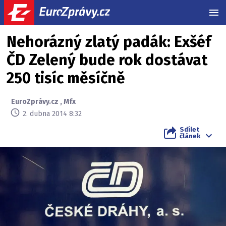
MEN
Nehorázný zlatý padák: Exšéf
ČD Zelený bude rok dostávat
250 tisíc měsíčně
EuroZprávy.cz
,
Mfx
2. dubna 2014 8:32
Sdílet
článek