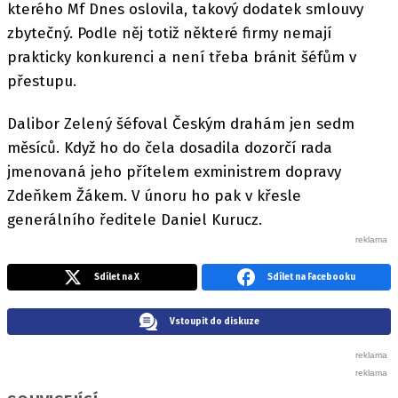
kterého Mf Dnes oslovila, takový dodatek smlouvy
zbytečný. Podle něj totiž některé firmy nemají
prakticky konkurenci a není třeba bránit šéfům v
přestupu.
Dalibor Zelený šéfoval Českým drahám jen sedm
měsíců. Když ho do čela dosadila dozorčí rada
jmenovaná jeho přítelem exministrem dopravy
Zdeňkem Žákem. V únoru ho pak v křesle
generálního ředitele Daniel Kurucz.
Sdílet na X
Sdílet na Facebooku
Vstoupit do diskuze