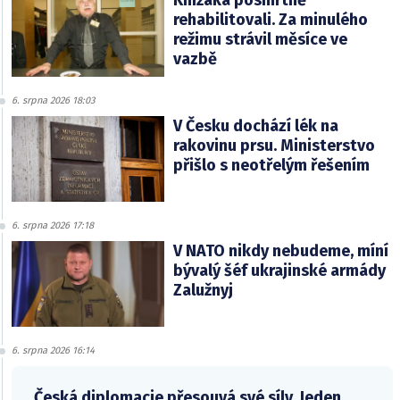
Knížáka posmrtně
rehabilitovali. Za minulého
režimu strávil měsíce ve
vazbě
6. srpna 2026 18:03
V Česku dochází lék na
rakovinu prsu. Ministerstvo
přišlo s neotřelým řešením
6. srpna 2026 17:18
V NATO nikdy nebudeme, míní
bývalý šéf ukrajinské armády
Zalužnyj
6. srpna 2026 16:14
Česká diplomacie přesouvá své síly. Jeden