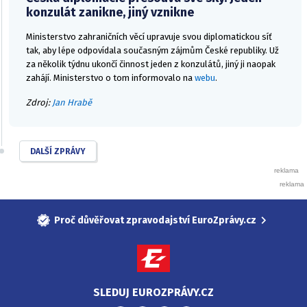
konzulát zanikne, jiný vznikne
Ministerstvo zahraničních věcí upravuje svou diplomatickou síť
tak, aby lépe odpovídala současným zájmům České republiky. Už
za několik týdnu ukončí činnost jeden z konzulátů, jiný ji naopak
zahájí. Ministerstvo o tom informovalo na
webu
.
Zdroj:
Jan Hrabě
DALŠÍ ZPRÁVY
Proč důvěřovat zpravodajství EuroZprávy.cz
SLEDUJ EUROZPRÁVY.CZ