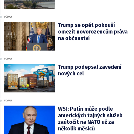
včera
Trump se opět pokouší
omezit novorozencům práva
na občanství
včera
Trump podepsal zavedení
nových cel
včera
WSJ: Putin může podle
amerických tajných služeb
zaútočit na NATO už za
několik měsíců