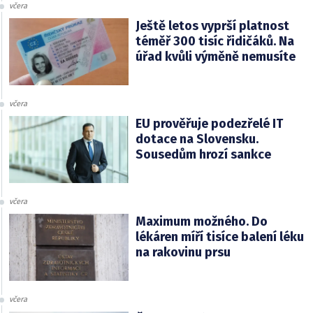
včera
Ještě letos vyprší platnost
téměř 300 tisíc řidičáků. Na
úřad kvůli výměně nemusíte
včera
EU prověřuje podezřelé IT
dotace na Slovensku.
Sousedům hrozí sankce
včera
Maximum možného. Do
lékáren míří tisíce balení léku
na rakovinu prsu
včera