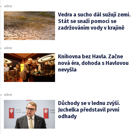
včera
Vedra a sucho dál sužují zemi.
Stát se snaží pomoci se
zadržováním vody v krajině
včera
Knihovna bez Havla. Začne
nová éra, dohoda s Havlovou
nevyšla
včera
Důchody se v lednu zvýší.
Juchelka představil první
odhady