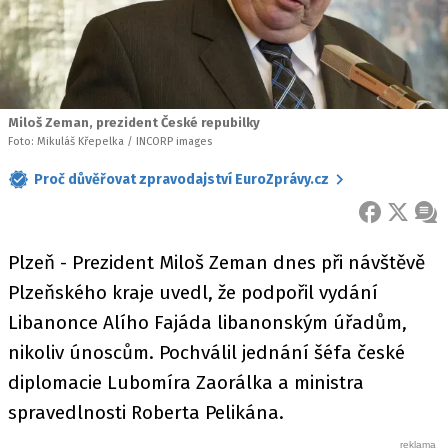
Miloš Zeman, prezident České repubilky
Foto: Mikuláš Křepelka / INCORP images
Proč důvěřovat zpravodajství EuroZprávy.cz
FACEBOOK
X
ZPR
Plzeň - Prezident Miloš Zeman dnes při návštěvě
Plzeňského kraje uvedl, že podpořil vydání
Libanonce Alího Fajáda libanonským úřadům,
nikoliv únoscům. Pochválil jednání šéfa české
diplomacie Lubomíra Zaorálka a ministra
spravedlnosti Roberta Pelikána.