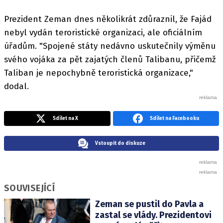
Prezident Zeman dnes několikrát zdůraznil, že Fajád
nebyl vydán teroristické organizaci, ale oficiálním
úřadům. "Spojené státy nedávno uskutečnily výměnu
svého vojáka za pět zajatých členů Talibanu, přičemž
Taliban je nepochybně teroristická organizace,"
dodal.
Sdílet na X
Sdílet na Facebooku
Vstoupit do diskuze
SOUVISEJÍCÍ
Zeman se pustil do Pavla a
zastal se vlády. Prezidentovi