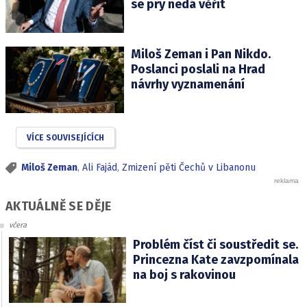
se prý nedá věřit
Miloš Zeman i Pan Nikdo.
Poslanci poslali na Hrad
návrhy vyznamenání
VÍCE SOUVISEJÍCÍCH
Miloš Zeman
,
Ali Fajád
,
Zmizení pěti Čechů v Libanonu
AKTUÁLNĚ SE DĚJE
včera
Problém číst či soustředit se.
Princezna Kate zavzpomínala
na boj s rakovinou