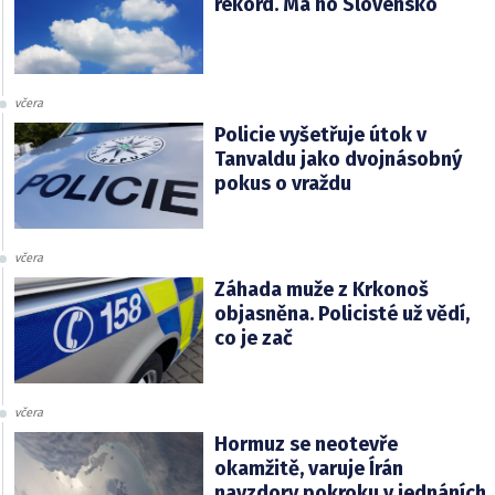
rekord. Má ho Slovensko
včera
Policie vyšetřuje útok v
Tanvaldu jako dvojnásobný
pokus o vraždu
včera
Záhada muže z Krkonoš
objasněna. Policisté už vědí,
co je zač
včera
Hormuz se neotevře
okamžitě, varuje Írán
navzdory pokroku v jednáních