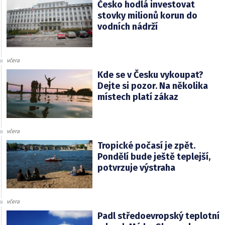
Česko hodlá investovat
stovky milionů korun do
vodních nádrží
včera
Kde se v Česku vykoupat?
Dejte si pozor. Na několika
místech platí zákaz
včera
Tropické počasí je zpět.
Pondělí bude ještě teplejší,
potvrzuje výstraha
včera
Padl středoevropský teplotní