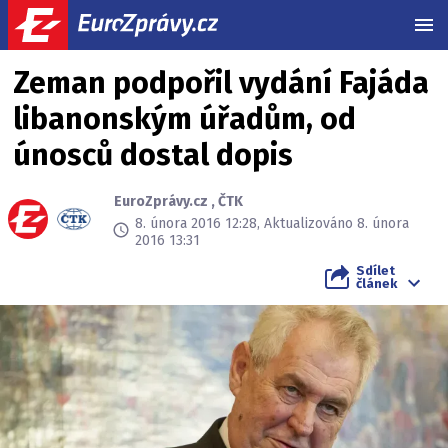
MEN
Zeman podpořil vydání Fajáda
libanonským úřadům, od
únosců dostal dopis
EuroZprávy.cz
,
ČTK
8. února 2016 12:28, Aktualizováno 8. února
2016 13:31
Sdílet
článek