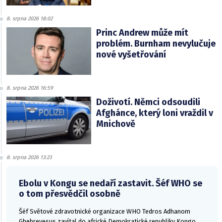
8. srpna 2026 18:02
Princ Andrew může mít
problém. Burnham nevylučuje
nové vyšetřování
8. srpna 2026 16:59
Doživotí. Němci odsoudili
Afghánce, který loni vraždil v
Mnichově
8. srpna 2026 13:23
Ebolu v Kongu se nedaří zastavit. Šéf WHO se
o tom přesvědčil osobně
Šéf Světové zdravotnické organizace WHO Tedros Adhanom
Ghebreyesus zavítal do africké Demokratické republiky Kongo,