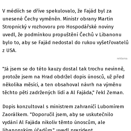
V médiích se dříve spekulovalo, že Fajád byl za
unesené Čechy vyměněn. Ministr obrany Martin
Stropnický v rozhovoru pro Hospodářské noviny
uvedl, že podmínkou propuštění Čechů v Libanonu
bylo to, aby se Fajád nedostal do rukou vyšetřovatelů
z USA.
"Já jsem se do této kauzy dostal tak trochu nevinně,
protože jsem na Hrad obdržel dopis únosců, už před
několika měsíci, a ten obsahoval návrh na výměnu
těchto pěti zadržených lidí a Al Fajáda," řekl Zeman.
Dopis konzultoval s ministrem zahraničí Lubomírem
Zaorálkem. "Doporučil jsem, aby se uskutečnilo
vydání Al Fajáda nikoliv těmto únoscům, ale
libanonským úřadům," uvedl prezident.