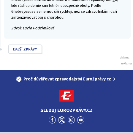
kde řádí epidemie smrtelně nebezpečné eboly. Podle
Ghebreyesuse se nemoc šíří rychleji, než se zdravotníkům daří
zintenzivňovat boj s chorobou.
Zdroj: Lucie Podzimková
DALŠÍ ZPRÁVY
Proč důvěřovat zpravodajství EuroZprávy.cz
SLEDUJ EUROZPRÁVY.CZ
Přejít
Přejít
Přejít
Přejít
na
na
na
na