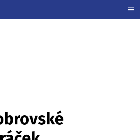
MEN
 obrovské
oráček