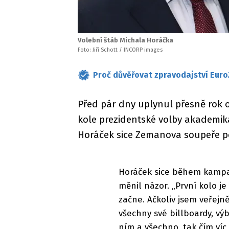
Volební štáb Michala Horáčka
Foto: Jiří Schott / INCORP images
Proč důvěřovat zpravodajství Euro
Před pár dny uplynul přesně rok 
kole prezidentské volby akademik
Horáček sice Zemanova soupeře pora
Horáček sice během kampan
měnil názor. „První kolo j
začne. Ačkoliv jsem veřejn
všechny své billboardy, vý
ním a všechno, tak čím víc p