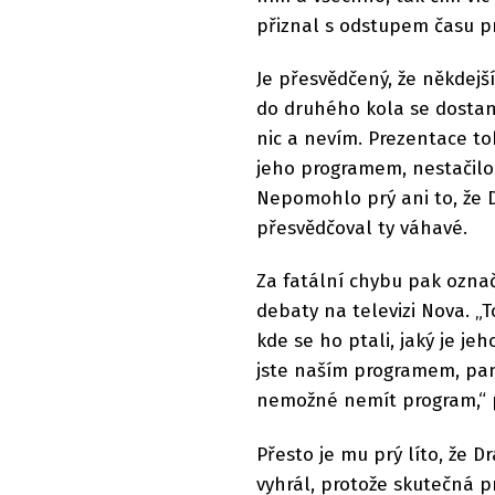
přiznal s odstupem času p
Je přesvědčený, že někdej
do druhého kola se dostane
nic a nevím. Prezentace toh
jeho programem, nestačilo.
Nepomohlo prý ani to, že D
přesvědčoval ty váhavé.
Za fatální chybu pak označ
debaty na televizi Nova. „
kde se ho ptali, jaký je jeh
jste naším programem, pan
nemožné nemít program,“ p
Přesto je mu prý líto, že D
vyhrál, protože skutečná p