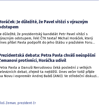
Horáček: Je důležité, že Pavel vítězí s výrazným
odstupem
Je důležité, že prezidentský kandidát Petr Pavel vítězí s
výrazným odstupem, řekl ČTK textař Michal Horáček, který
dnes přišel Pavla podpořit do jeho štábu v pražském Foru
Karlín. Věří tomu, že Pavel projeví respekt vůči všem občanům
České republiky. Senátor Pavel Fischer ocenil zvolení člověka,
Prezidentská debata: Petra Pavla chválí neúspěšní
"za kterého se nebudeme muset stydět".
Zemanovi protivníci, Horáčka udivil
Petra Pavla a Danuši Nerudovou čeká poslední z velkých
televizních debat, zřejmě ta nejtěžší. Dnes večer totiž přijde
na Novu i expremiér Andrej Babiš (ANO). Ve středeční diskuzi
na Primě Pavel zaujal dva neúspěšné protivníky současného
prezidenta Miloše Zemana ve volbě před pěti lety.
iloš Zeman
,
prezident čr