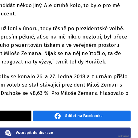
ndidát někdo jiný. Ale druhé kolo, to bylo pro mě
ducent.
 už loni v únoru, tedy těsně po prezidentské volbě.
 prosím pěkně, ať se na mě nikdo nezlobí, byl přece
louho prezentován tiskem a ve veřejném prostoru
it Miloše Zemana. Nijak se na něj neútočilo, takže
 reagovat na ty výzvy,“ tvrdil tehdy Horáček.
lby se konalo 26. a 27. ledna 2018 a z urnám přišlo
em voleb se stal stávající prezident Miloš Zeman s
ího Drahoše se 48,63 %. Pro Miloše Zemana hlasovalo o
Sdílet na Facebooku
Vstoupit do diskuze