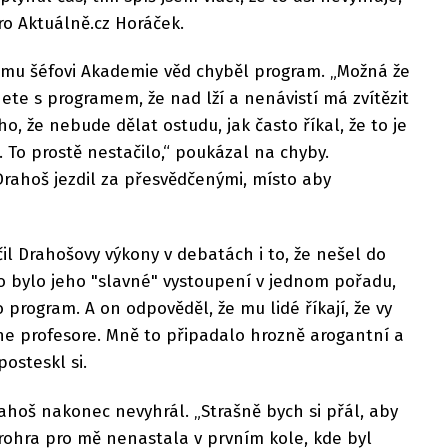
ro Aktuálně.cz Horáček.
šímu šéfovi Akademie věd chyběl program. „Možná že
te s programem, že nad lží a nenávistí má zvítězit
o, že nebude dělat ostudu, jak často říkal, že to je
 To prostě nestačilo,“ poukázal na chyby.
rahoš jezdil za přesvědčenými, místo aby
il Drahošovy výkony v debatách i to, že nešel do
To bylo jeho "slavné" vystoupení v jednom pořadu,
o program. A on odpověděl, že mu lidé říkají, že vy
e profesore. Mně to připadalo hrozně arogantní a
osteskl si.
rahoš nakonec nevyhrál. „Strašně bych si přál, aby
rohra pro mě nenastala v prvním kole, kde byl