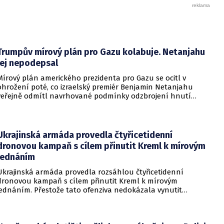
Trumpův mírový plán pro Gazu kolabuje. Netanjahu
jej nepodepsal
Mírový plán amerického prezidenta pro Gazu se ocitl v
ohrožení poté, co izraelský premiér Benjamin Netanjahu
veřejně odmítl navrhované podmínky odzbrojení hnutí
Hamás. Zatímco šéf Bílého domu dříve tvrdil, že Izrael je s
předběžnou dohodou spokojen, izraelská vláda dala jasně
najevo, že finální text nepodepsala.
Ukrajinská armáda provedla čtyřicetidenní
dronovou kampaň s cílem přinutit Kreml k mírovým
jednáním
Ukrajinská armáda provedla rozsáhlou čtyřicetidenní
dronovou kampaň s cílem přinutit Kreml k mírovým
jednáním. Přestože tato ofenziva nedokázala vynutit
okamžité příměří, způsobila obrovské a citelné škody v ruské
ojenské i civilní logistice.