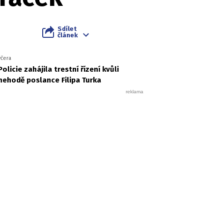
Sdílet
článek
včera
Policie zahájila trestní řízení kvůli
nehodě poslance Filipa Turka