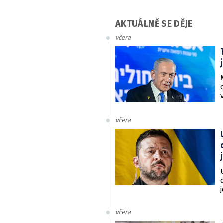
AKTUÁLNĚ SE DĚJE
včera
včera
v
včera