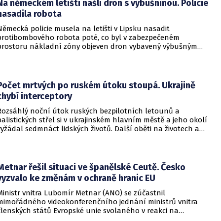
Na německém letišti našli dron s výbušninou. Policie
nasadila robota
Německá policie musela na letišti v Lipsku nasadit
protibombového robota poté, co byl v zabezpečeném
prostoru nákladní zóny objeven dron vybavený výbušným
zařízením. Incident se odehrál v bezprostřední blízkosti
ukrajinského nákladního letounu a vyžádal si dočasné
přerušení provozu i odklonění několika letů.
Počet mrtvých po ruském útoku stoupá. Ukrajině
chybí interceptory
Rozsáhlý noční útok ruských bezpilotních letounů a
balistických střel si v ukrajinském hlavním městě a jeho okolí
vyžádal sedmnáct lidských životů. Další oběti na životech a
desítky zraněných hlásí také regiony Charkiv a Doněck,
přičemž celková bilance dosavadních střetů vzrostla na
nejméně dvacet jedna mrtvých.
Metnar řešil situaci ve španělské Ceutě. Česko
vyzvalo ke změnám v ochraně hranic EU
Ministr vnitra Lubomír Metnar (ANO) se zúčastnil
mimořádného videokonferenčního jednání ministrů vnitra
členských států Evropské unie svolaného v reakci na
migrační situaci ve španělské exklávě Ceuta. Hlavním