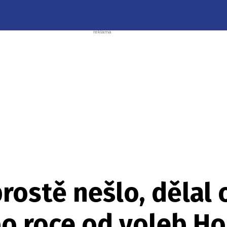
rostě nešlo, dělal
po roce od voleb H