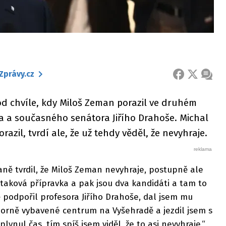
Zprávy.cz
FACEBOOK
X
ZPRÁ
od chvíle, kdy Miloš Zeman porazil ve druhém
a a současného senátora Jiřího Drahoše. Michal
zil, tvrdí ale, že už tehdy věděl, že nevyhraje.
ě tvrdil, že Miloš Zeman nevyhraje, postupně ale
e taková přípravka a pak jsou dva kandidáti a tam to
ě podpořil profesora Jiřího Drahoše, dal jsem mu
borně vybavené centrum na Vyšehradě a jezdil jsem s
lynul čas, tím spíš jsem viděl, že to asi nevyhraje,“