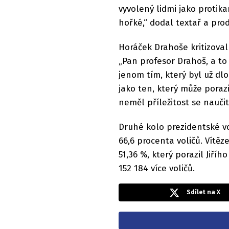
vyvolený lidmi jako protika
hořké,“ dodal textař a pro
Horáček Drahoše kritizoval
„Pan profesor Drahoš, a to
jenom tím, který byl už d
jako ten, který může poraz
neměl příležitost se naučit
Druhé kolo prezidentské vo
66,6 procenta voličů. Vítěz
51,36 %, který porazil Jiř
152 184 více voličů.
Sdílet na X