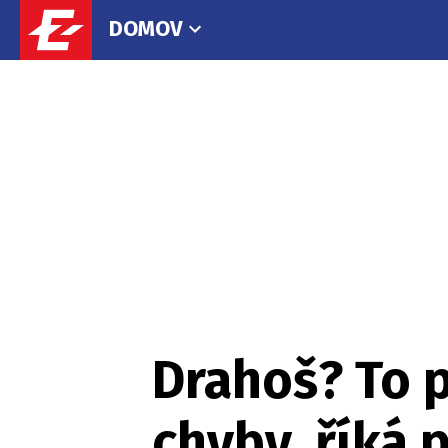
DOMOV
Drahoš? To p
chyby, říká 