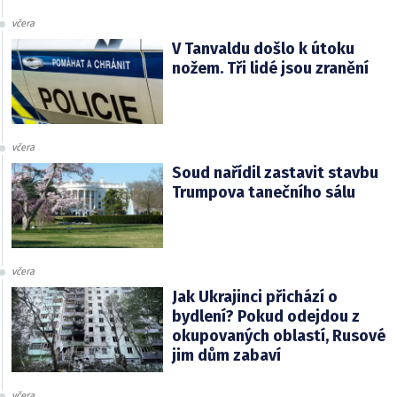
včera
V Tanvaldu došlo k útoku
nožem. Tři lidé jsou zranění
včera
Soud nařídil zastavit stavbu
Trumpova tanečního sálu
včera
Jak Ukrajinci přichází o
bydlení? Pokud odejdou z
okupovaných oblastí, Rusové
jim dům zabaví
včera