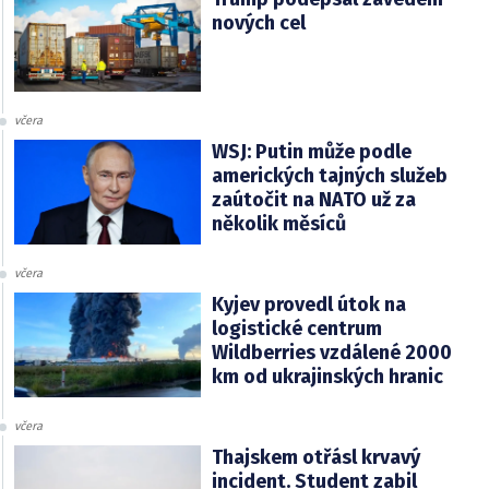
nových cel
včera
WSJ: Putin může podle
amerických tajných služeb
zaútočit na NATO už za
několik měsíců
včera
Kyjev provedl útok na
logistické centrum
Wildberries vzdálené 2000
km od ukrajinských hranic
včera
Thajskem otřásl krvavý
incident. Student zabil