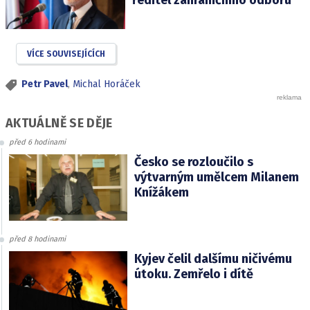
ředitel zahraničního odboru
VÍCE SOUVISEJÍCÍCH
Petr Pavel
,
Michal Horáček
AKTUÁLNĚ SE DĚJE
před 6 hodinami
Česko se rozloučilo s
výtvarným umělcem Milanem
Knížákem
před 8 hodinami
Kyjev čelil dalšímu ničivému
útoku. Zemřelo i dítě