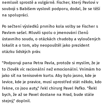
nemluvil sprostě a vulgárně. Fischer, který Pavlovi v
souboji s Babišem vyslovil podporu, dodal, že se těší
na spolupráci.
Po sečtení výsledků prvního kola volby se Fischer s
Pavlem sešel. Mluvili spolu o jmenování členů
ústavního soudu, o otázkách chudoby a vyloučených
lokalit a o tom, aby neopouštěl jako prezident
otázku lidských práv.
"Podporuji pana Petra Pavla, protože si myslím, že je
to člověk víc racionální než emocionální. Vnímám ho
jako síť na tenisovém kurtu. Aby bylo jasno, kde je
levice, kde je pravice, musí uprostřed stát někdo, kdo
řekne, co jsou auty," řekl chirurg Pavel Pafko. "Řekl
bych, že až se Pavel dostane na Hrad, bude stále
stejný," doplnil.