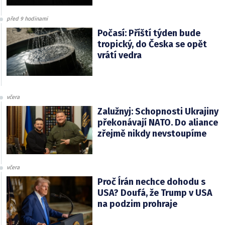
před 9 hodinami
Počasí: Příští týden bude
tropický, do Česka se opět
vrátí vedra
včera
Zalužnyj: Schopnosti Ukrajiny
překonávají NATO. Do aliance
zřejmě nikdy nevstoupíme
včera
Proč Írán nechce dohodu s
USA? Doufá, že Trump v USA
na podzim prohraje