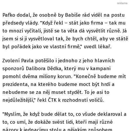
Pafko dodal, že osobně by Babiše rád viděl na postu
předsedy vlády. "Když řekl – stát jako firma – tak mu
to mnozí vyčítali, jistě se ta věta dá vysvětlit různě. Já
jsem si si ji vysvětloval tak, že bych chtěl, aby ve státě
byl pořádek jako ve vlastní firmě," uvedl lékař.
Zvolení Pavla potěšilo i jednoho z jeho hlavních
sponzorů Dalibora Dědka, který mu v kampani
pomohl dvěma miliony korun. "Konečně budeme mít
prezidenta, na kterého budeme moct být hrdí a
nebudeme se za něj muset stydět. To je asi to
nejdůležitější," řekl ČTK k rozhodnutí voličů.
"Myslím, že když bude dělat to, co všude deklaroval a
to, co umí, že dokáže svést lidi, kteří mají různé
názory k jednacímu stolu a nějakým způsobem