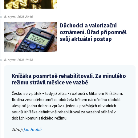
6. srpna 2026 20:10
Důchodci a valorizační
oznámení. Úřad připomněl
svůj aktuální postup
6. srpna 2026 18:56
Knížáka posmrtně rehabilitovali. Za minulého
režimu strávil měsíce ve vazbě
Česko se v pátek - tedy již zítra - rozloučí s Milanem Knížákem.
Rodina zesnulého umělce obdržela během náročného období
alespoň jednu dobrou zprávu. Jeden z pražských obvodních
soudů Knížáka definitivně rehabilitoval za vazební stíhání v
dobách komunistického režimu.
Zdroj:
Jan Hrabě