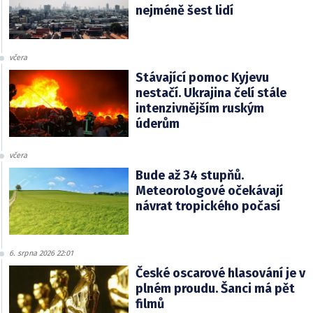
nejméně šest lidí
včera
Stávající pomoc Kyjevu
nestačí. Ukrajina čelí stále
intenzivnějším ruským
úderům
včera
Bude až 34 stupňů.
Meteorologové očekávají
návrat tropického počasí
6. srpna 2026 22:01
České oscarové hlasování je v
plném proudu. Šanci má pět
filmů