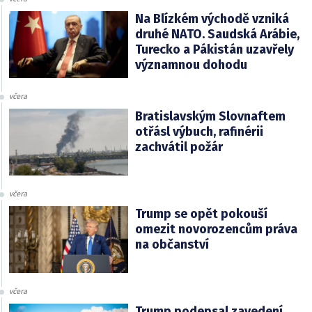
Na Blízkém východě vzniká
druhé NATO. Saudská Arábie,
Turecko a Pákistán uzavřely
významnou dohodu
včera
Bratislavským Slovnaftem
otřásl výbuch, rafinérii
zachvátil požár
včera
Trump se opět pokouší
omezit novorozencům práva
na občanství
včera
Trump podepsal zavedení