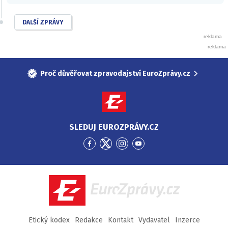
DALŠÍ ZPRÁVY
Proč důvěřovat zpravodajství EuroZprávy.cz
SLEDUJ EUROZPRÁVY.CZ
Přejít
Přejít
Přejít
Přejít
na
na
na
na
Facebook
Twitter
Instagram
YouTube
EuroZprávy.cz
Etický kodex
Redakce
Kontakt
Vydavatel
Inzerce