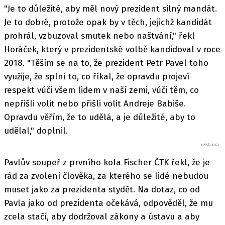
"Je to důležité, aby měl nový prezident silný mandát.
Je to dobré, protože opak by v těch, jejichž kandidát
prohrál, vzbuzoval smutek nebo naštvání," řekl
Horáček, který v prezidentské volbě kandidoval v roce
2018. "Těším se na to, že prezident Petr Pavel toho
využije, že splní to, co říkal, že opravdu projeví
respekt vůči všem lidem v naší zemi, vůči těm, co
nepřišli volit nebo přišli volit Andreje Babiše.
Opravdu věřím, že to udělá, a je důležité, aby to
udělal," doplnil.
Pavlův soupeř z prvního kola Fischer ČTK řekl, že je
rád za zvolení člověka, za kterého se lidé nebudou
muset jako za prezidenta stydět. Na dotaz, co od
Pavla jako od prezidenta očekává, odpověděl, že mu
zcela stačí, aby dodržoval zákony a ústavu a aby