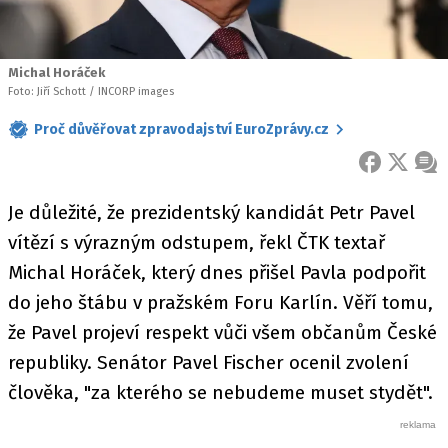
Michal Horáček
Foto: Jiří Schott / INCORP images
Proč důvěřovat zpravodajství EuroZprávy.cz
FACEBOOK
X
ZPR
Je důležité, že prezidentský kandidát Petr Pavel
vítězí s výrazným odstupem, řekl ČTK textař
Michal Horáček, který dnes přišel Pavla podpořit
do jeho štábu v pražském Foru Karlín. Věří tomu,
že Pavel projeví respekt vůči všem občanům České
republiky. Senátor Pavel Fischer ocenil zvolení
člověka, "za kterého se nebudeme muset stydět".