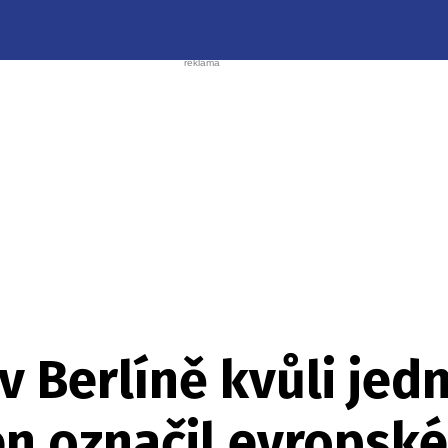
v Berlíně kvůli jed
 označil evropské 