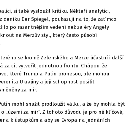
ici, si také vysloužil kritiku. Někteří analytici,
 deníku Der Spiegel, poukazují na to, že zatímco
lo po razantnějším vedení než za éry Angely
yknout na Merzův styl, který často působí
.
kterého se kromě Zelenského a Merze účastní i další
má za cíl vytvořit jednotnou frontu. Chápou, že
ovo, které Trump a Putin pronesou, ale mohou
verenita Ukrajiny a její schopnost posílit
yměněny za mír.
Putin mohl snažit prodloužit válku, a že by mohla být
o „území za mír“. Z tohoto důvodu je pro ně klíčové,
ena k ústupkům a aby se Evropa na jednáních