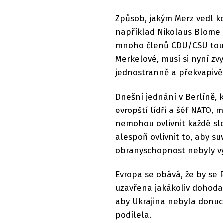
Způsob, jakým Merz vedl koal
například Nikolaus Blome z
mnoho členů CDU/CSU touži
Merkelové, musí si nyní zv
jednostranně a překvapivě
Dnešní jednání v Berlíně, 
evropští lídři a šéf NATO, 
nemohou ovlivnit každé sl
alespoň ovlivnit to, aby su
obranyschopnost nebyly v
Evropa se obává, že by se 
uzavřena jakákoliv dohoda 
aby Ukrajina nebyla donuc
podílela.