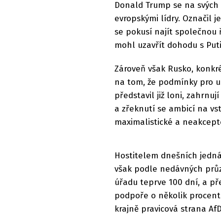
Donald Trump se na svých so
evropskými lídry. Označil je
se pokusí najít společnou ř
mohl uzavřít dohodu s Put
Zároveň však Rusko, konkré
na tom, že podmínky pro u
představil již loni, zahrnuj
a zřeknutí se ambicí na vs
maximalistické a neakcepto
Hostitelem dnešních jednán
však podle nedávných průz
úřadu teprve 100 dní, a př
podpoře o několik procent
krajně pravicová strana AfD