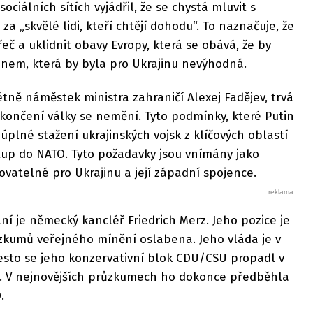
ciálních sítích vyjádřil, že se chystá mluvit s
 za „skvělé lidi, kteří chtějí dohodu“. To naznačuje, že
eč a uklidnit obavy Evropy, která se obává, že by
inem, která by byla pro Ukrajinu nevýhodná.
tně náměstek ministra zahraničí Alexej Fadějev, trvá
končení války se nemění. Tyto podmínky, které Putin
í úplné stažení ukrajinských vojsk z klíčových oblastí
tup do NATO. Tyto požadavky jsou vnímány jako
vatelné pro Ukrajinu a její západní spojence.
í je německý kancléř Friedrich Merz. Jeho pozice je
kumů veřejného mínění oslabena. Jeho vláda je v
esto se jeho konzervativní blok CDU/CSU propadl v
. V nejnovějších průzkumech ho dokonce předběhla
.