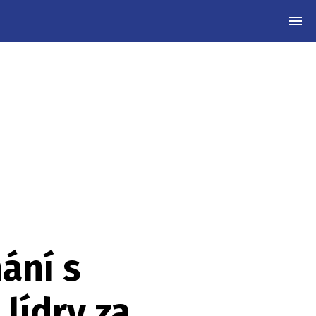
MEN
nání s
lídry za