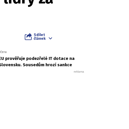
Sdílet
článek
včera
EU prověřuje podezřelé IT dotace na
Slovensku. Sousedům hrozí sankce