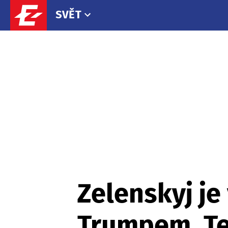
SVĚT
Zelenskyj je 
Trumpem. Ten