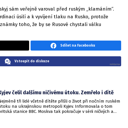
nskyj sám veřejně varoval před ruským „klamáním“.
dinaci úsilí a k vyvíjení tlaku na Rusko, protože
 známky toho, že by se Rusové chystali válku
Sdílet na Facebooku
Vstoupit do diskuze
Kyjev čelil dalšímu ničivému útoku. Zemřelo i dítě
Nejméně tři lidé včetně dítěte přišli o život při nočním ruském
útoku na ukrajinskou metropoli Kyjev. Informovala o tom
britská stanice BBC. Moskva tak pokračuje v sérii ničivých a
smrtících útoků na hlavní město sousední země.