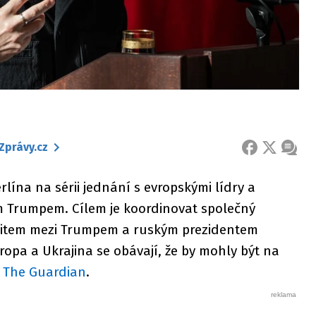
Zprávy.cz
FACEBOOK
X
ZPRÁ
lína na sérii jednání s evropskými lídry a
Trumpem. Cílem je koordinovat společný
item mezi Trumpem a ruským prezidentem
ropa a Ukrajina se obávají, že by mohly být na
l
The Guardian
.