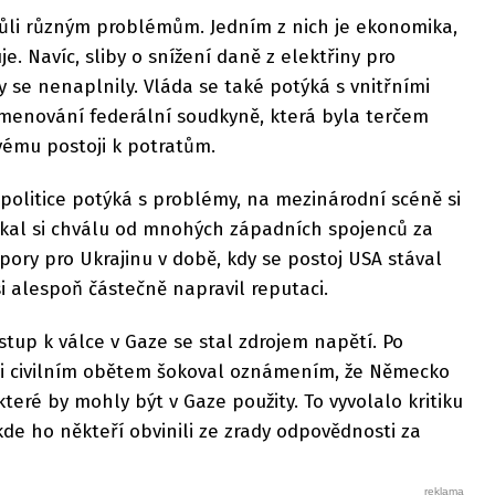
vůli různým problémům. Jedním z nich je ekonomika,
je. Navíc, sliby o snížení daně z elektřiny pro
se nenaplnily. Vláda se také potýká s vnitřními
jmenování federální soudkyně, která byla terčem
vému postoji k potratům.
politice potýká s problémy, na mezinárodní scéně si
skal si chválu od mnohých západních spojenců za
ory pro Ukrajinu v době, kdy se postoj USA stával
 alespoň částečně napravil reputaci.
stup k válce v Gaze se stal zdrojem napětí. Po
vůli civilním obětem šokoval oznámením, že Německo
teré by mohly být v Gaze použity. To vyvolalo kritiku
 kde ho někteří obvinili ze zrady odpovědnosti za