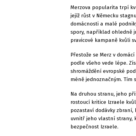
Merzova popularita trpí k
jejíž růst v Německu stagnu
domácnosti a malé podniky 
spory, například ohledně 
pravicové kampaně kvůli s
Přestože se Merz v domácí 
podle všeho vede lépe. Zí
shromáždění evropské podp
méně jednoznačným. Tím si
Na druhou stranu, jeho pří
rostoucí kritice Izraele k
pozastaví dodávky zbraní, k
uvnitř jeho vlastní strany,
bezpečnost Izraele.