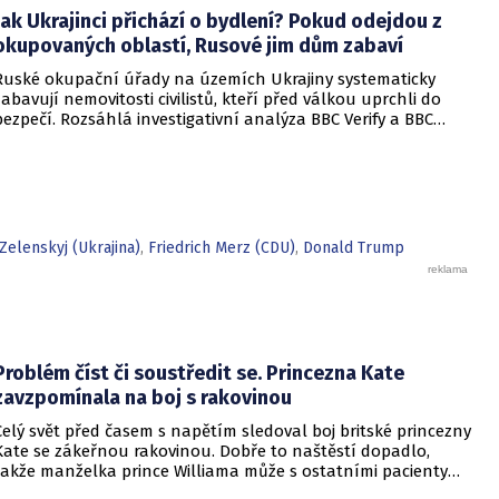
Jak Ukrajinci přichází o bydlení? Pokud odejdou z
okupovaných oblastí, Rusové jim dům zabaví
Ruské okupační úřady na územích Ukrajiny systematicky
zabavují nemovitosti civilistů, kteří před válkou uprchli do
bezpečí. Rozsáhlá investigativní analýza BBC Verify a BBC
Russian odhalila, že od roku 2024 bylo identifikováno k
zabavení nebo již přímo zkonfiskováno přes 34 tisíc domů a
bytů.
elenskyj (Ukrajina)
,
Friedrich Merz (CDU)
,
Donald Trump
Problém číst či soustředit se. Princezna Kate
zavzpomínala na boj s rakovinou
Celý svět před časem s napětím sledoval boj britské princezny
Kate se zákeřnou rakovinou. Dobře to naštěstí dopadlo,
takže manželka prince Williama může s ostatními pacienty
sdílet své osobní zkušenosti.