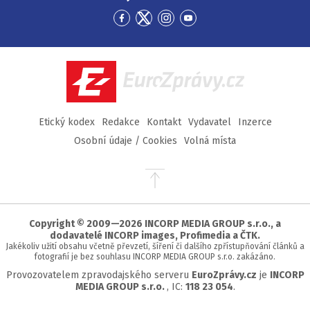
Přejít
Přejít
Přejít
Přejít
na
na
na
na
Facebook
Twitter
Instagram
YouTube
EuroZprávy.cz
Etický kodex
Redakce
Kontakt
Vydavatel
Inzerce
Osobní údaje / Cookies
Volná místa
Přejít
na
začátek
stránky
Copyright © 2009—2026 INCORP MEDIA GROUP s.r.o., a
dodavatelé INCORP images, Profimedia a ČTK.
Jakékoliv užití obsahu včetně převzetí, šíření či dalšího zpřístupňování článků a
fotografií je bez souhlasu INCORP MEDIA GROUP s.r.o. zakázáno.
Provozovatelem zpravodajského serveru
EuroZprávy.cz
je
INCORP
MEDIA GROUP s.r.o.
, IC:
118 23 054
.