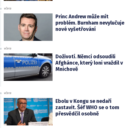
včera
Princ Andrew může mít
problém. Burnham nevylučuje
nové vyšetřování
včera
Doživotí. Němci odsoudili
Afghánce, který loni vraždil v
Mnichově
včera
Ebolu v Kongu se nedaří
zastavit. Šéf WHO se o tom
přesvědčil osobně