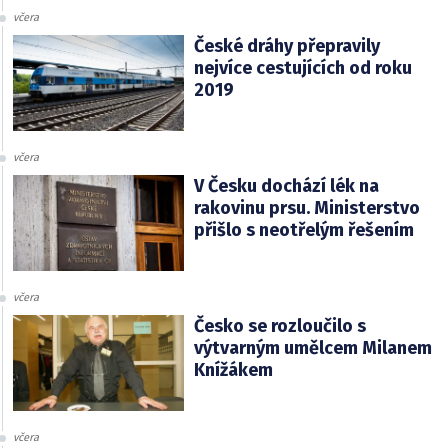
včera
České dráhy přepravily
nejvíce cestujících od roku
2019
včera
V Česku dochází lék na
rakovinu prsu. Ministerstvo
přišlo s neotřelým řešením
včera
Česko se rozloučilo s
výtvarným umělcem Milanem
Knížákem
včera