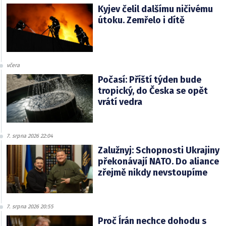
Kyjev čelil dalšímu ničivému
útoku. Zemřelo i dítě
včera
Počasí: Příští týden bude
tropický, do Česka se opět
vrátí vedra
7. srpna 2026 22:04
Zalužnyj: Schopnosti Ukrajiny
překonávají NATO. Do aliance
zřejmě nikdy nevstoupíme
7. srpna 2026 20:55
Proč Írán nechce dohodu s