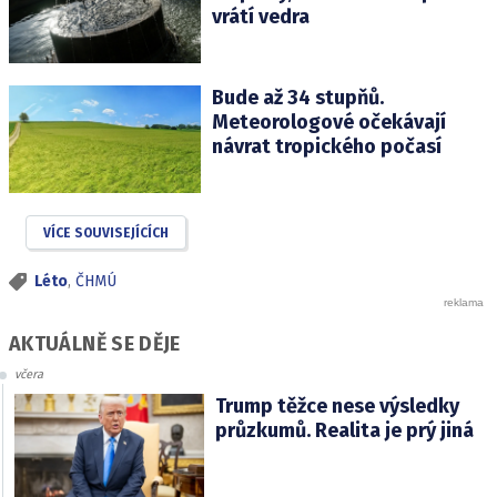
vrátí vedra
Bude až 34 stupňů.
Meteorologové očekávají
návrat tropického počasí
VÍCE SOUVISEJÍCÍCH
Léto
,
ČHMÚ
AKTUÁLNĚ SE DĚJE
včera
Trump těžce nese výsledky
průzkumů. Realita je prý jiná