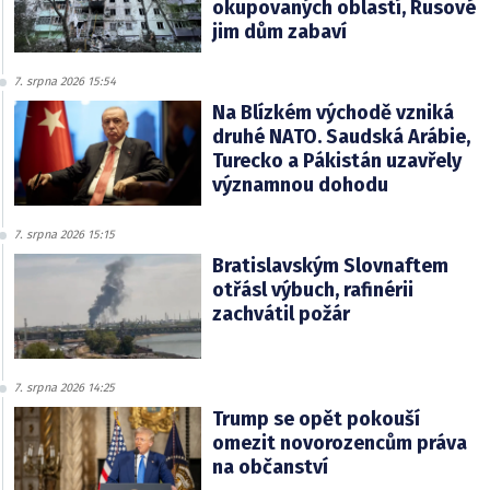
okupovaných oblastí, Rusové
jim dům zabaví
7. srpna 2026 15:54
Na Blízkém východě vzniká
druhé NATO. Saudská Arábie,
Turecko a Pákistán uzavřely
významnou dohodu
7. srpna 2026 15:15
Bratislavským Slovnaftem
otřásl výbuch, rafinérii
zachvátil požár
7. srpna 2026 14:25
Trump se opět pokouší
omezit novorozencům práva
na občanství