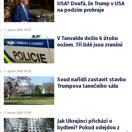
USA? Doufá, že Trump v USA
na podzim prohraje
7. srpna 2026 19:37
V Tanvaldu došlo k útoku
nožem. Tři lidé jsou zranění
7. srpna 2026 18:26
Soud nařídil zastavit stavbu
Trumpova tanečního sálu
7. srpna 2026 17:09
Jak Ukrajinci přichází o
bydlení? Pokud odejdou z