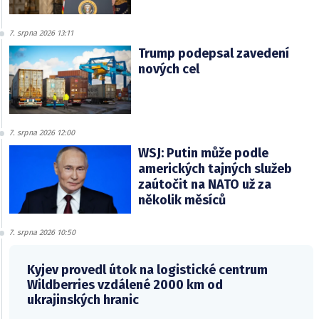
7. srpna 2026 13:11
Trump podepsal zavedení
nových cel
7. srpna 2026 12:00
WSJ: Putin může podle
amerických tajných služeb
zaútočit na NATO už za
několik měsíců
7. srpna 2026 10:50
Kyjev provedl útok na logistické centrum
Wildberries vzdálené 2000 km od
ukrajinských hranic