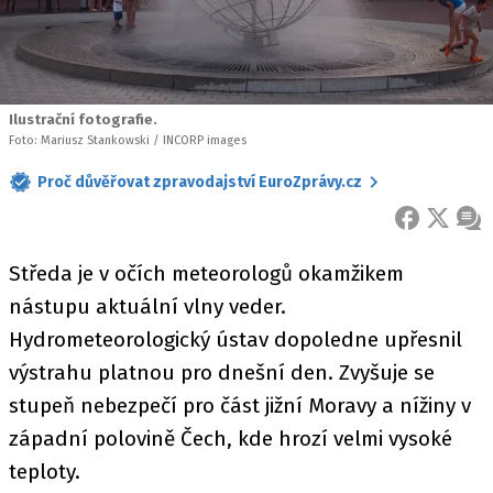
Ilustrační fotografie.
Foto: Mariusz Stankowski / INCORP images
Proč důvěřovat zpravodajství EuroZprávy.cz
FACEBOOK
X
ZPR
Středa je v očích meteorologů okamžikem
nástupu aktuální vlny veder.
Hydrometeorologický ústav dopoledne upřesnil
výstrahu platnou pro dnešní den. Zvyšuje se
stupeň nebezpečí pro část jižní Moravy a nížiny v
západní polovině Čech, kde hrozí velmi vysoké
teploty.