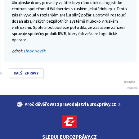
Ukrajinské drony provedly v pátek brzy ráno útok na logistické
centrum společnosti Wildberries v ruském Jekatěrinburgu. Tento
zásah vyvolal v rozlehlém areálu silný požár a potvrdil rostoucí
dosah ukrajinských bezpilotních systémů hluboko v ruském
vnitrozemí. Společnost posléze potvrdila, že zasažené zařízení
spravuje společný podnik RWB, který řídí veškeré logistické
operace.
Zdroj:
Libor Novák
DALŠÍ ZPRÁVY
Proč důvěřovat zpravodajství EuroZprávy.cz
SLEDUJ EUROZPRÁVY.CZ