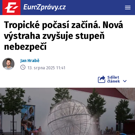
MEN
Tropické počasí začíná. Nová
výstraha zvyšuje stupeň
nebezpečí
Jan Hrabě
13. srpna 2025 11:41
Sdílet
článek