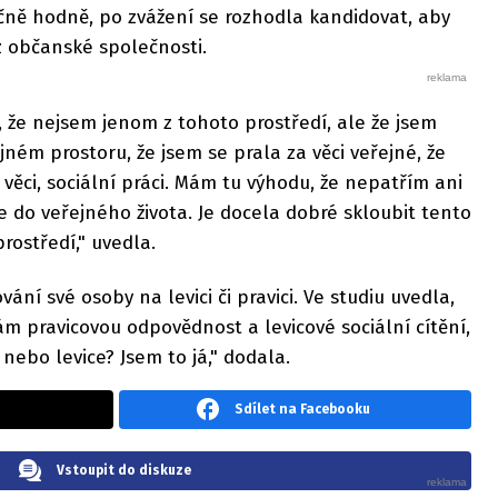
tečně hodně, po zvážení se rozhodla kandidovat, aby
z občanské společnosti.
o, že nejsem jenom z tohoto prostředí, ale že jsem
jném prostoru, že jsem se prala za věci veřejné, že
 věci, sociální práci. Mám tu výhodu, že nepatřím ani
e do veřejného života. Je docela dobré skloubit tento
prostředí," uvedla.
ání své osoby na levici či pravici. Ve studiu uvedla,
ám pravicovou odpovědnost a levicové sociální cítění,
 nebo levice? Jsem to já," dodala.
Sdílet na Facebooku
Vstoupit do diskuze