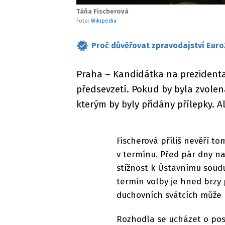
Táňa Fischerová
Foto:
Wikipedia
Proč důvěřovat zpravodajství Euro
Praha – Kandidátka na prezidenta
předsevzetí. Pokud by byla zvolen
kterým by byly přidány přílepky. A
Fischerová příliš nevěří t
v termínu. Před pár dny n
stížnost k Ústavnímu soudu
termín volby je hned brzy
duchovních svátcích může 
Rozhodla se ucházet o pos