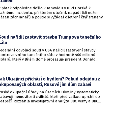
zranění
V pátek odpoledne došlo v Tanvaldu v ulici Horská k
vážnému incidentu, při kterém útočník napadl lidi nožem.
Zásah záchranářů a policie si vyžádal ošetření čtyř zraněných
osob, přičemž tři z nich utrpěly těžká poranění.
Soud nařídil zastavit stavbu Trumpova tanečního
sálu
Federální odvolací soud v USA nařídil zastavení stavby
kontroverzního tanečního sálu v hodnotě 400 milionů
dolarů, který v Bílém domě prosazuje prezident Donald
Trump. Páteční rozhodnutí představuje vážnou překážku pro
administrativu a otevírá cestu k právní bitvě před Nejvyšším
soudem.
Jak Ukrajinci přichází o bydlení? Pokud odejdou z
okupovaných oblastí, Rusové jim dům zabaví
Ruské okupační úřady na územích Ukrajiny systematicky
zabavují nemovitosti civilistů, kteří před válkou uprchli do
bezpečí. Rozsáhlá investigativní analýza BBC Verify a BBC
Russian odhalila, že od roku 2024 bylo identifikováno k
zabavení nebo již přímo zkonfiskováno přes 34 tisíc domů a