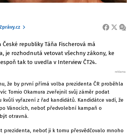
Zprávy.cz
FACEBOOK
X
ZPRÁ
 České republiky Táňa Fischerová má
a, je rozhodnutá vetovat všechny zákony, ke
lespoň tak to uvedla v Interview ČT24.
omu, že by první přímá volba prezidenta ČR proběhla
avíc Tomio Okamura zveřejnil svůj záměr podat
 kvůli vyřazení z řad kandidátů. Kandidátce vadí, že
 po Vánocích, neboť předvolební kampaň o
být otravná.
t prezidenta, neboť ji k tomu přesvědčovalo mnoho