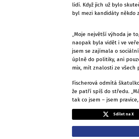
lidí. Když jich už bylo sku
byl mezi kandidáty někdo 
„Moje největší výhoda je t
naopak byla vidět i ve veře
jsem se zajímala o sociální
úplně do politiky, ani pouz
mix, mít znalosti ze všech 
Fischerová odmítá škatulkov
že patří spíš do středu. „M
tak co jsem – jsem pravice,
Sdílet na X