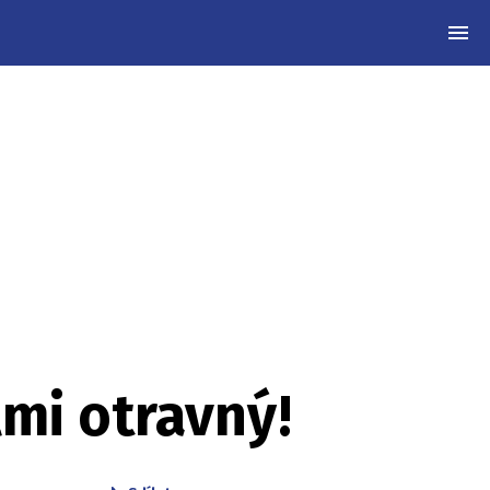
MEN
lmi otravný!