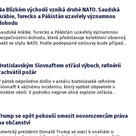
bytů.
Na Blízkém východě vzniká druhé NATO. Saudská
Arábie, Turecko a Pákistán uzavřely významnou
dohodu
Saudská Arábie, Turecko a Pákistán uzavřely významnou
bezpečnostní dohodu, která představuje kolektivní obranný
pakt ve stylu NATO. Podle podepsané smlouvy bude případný
útok na některou z těchto tří zemí považován za útok na
všechny členy aliance, což má posílit odstrašující sílu v
regionu.
Bratislavským Slovnaftem otřásl výbuch, rafinérii
zachvátil požár
V pátek odpoledne došlo v areálu bratislavské rafinérie
Slovnaft k vážnému incidentu, který vyděsil obyvatele v
širokém okolí. V podniku nejprve silná exploze otřásla
budovami a následně vypukl rozsáhlý požár.
Trump se opět pokouší omezit novorozencům práva
na občanství
Americký prezident Donald Trump se vrací k snahám o