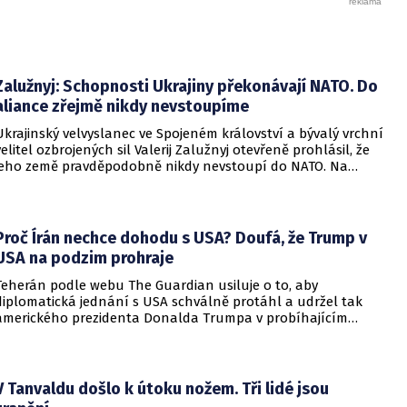
Zalužnyj: Schopnosti Ukrajiny překonávají NATO. Do
aliance zřejmě nikdy nevstoupíme
Ukrajinský velvyslanec ve Spojeném království a bývalý vrchní
velitel ozbrojených sil Valerij Zalužnyj otevřeně prohlásil, že
jeho země pravděpodobně nikdy nevstoupí do NATO. Na
setkání s evropskými velvyslanci uvedl, že se v otázce členství
pohyboval celá léta, avšak současná realita ukazuje, že
alianční standardy jsou pro Kyjev v současné podobě
nedosažitelné.
Proč Írán nechce dohodu s USA? Doufá, že Trump v
USA na podzim prohraje
Teherán podle webu The Guardian usiluje o to, aby
diplomatická jednání s USA schválně protáhl a udržel tak
amerického prezidenta Donalda Trumpa v probíhajícím
konfliktu až do podzimních voleb do Kongresu. Cílem íránské
strany je uštědřit americkému prezidentovi politickou ránu,
která by se mohla vyrovnat krizi s americkými teheránskými
rukojmími za prezidenta Jimmyho Cartera.
V Tanvaldu došlo k útoku nožem. Tři lidé jsou