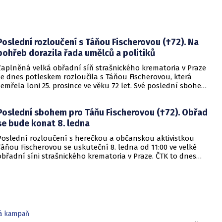
Poslední rozloučení s Táňou Fischerovou (†72). Na
pohřeb dorazila řada umělců a politiků
Zaplněná velká obřadní síň strašnického krematoria v Praze
se dnes potleskem rozloučila s Táňou Fischerovou, která
zemřela loni 25. prosince ve věku 72 let. Své poslední sbohem
herečce, která se věnovala také charitě a občanským
aktivitám, přišli dát vedle pozůstalých také přátelé z kultury i
Poslední sbohem pro Táňu Fischerovou (†72). Obřad
politiky. Věnce mimo jiné zaslala Poslanecká sněmovna,
ministerstvo kultury, Český helsinský výbor, který Fischerová
se bude konat 8. ledna
několik let vedla, i kancelář prezidenta republiky.
Poslední rozloučení s herečkou a občanskou aktivistkou
Táňou Fischerovou se uskuteční 8. ledna od 11:00 ve velké
obřadní síni strašnického krematoria v Praze. ČTK to dnes
řekl její bratr Jan Fischer. Fischerová zemřela ve středu ve
věku 72 let. Vedle herectví se řadu let věnovala také charitě a
politické činnosti. V roce 2013 kandidovala jako nezávislá v
prezidentských volbách.
ká kampaň