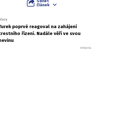
Sdílet
článek
včera
Turek poprvé reagoval na zahájení
trestního řízení. Nadále věří ve svou
nevinu