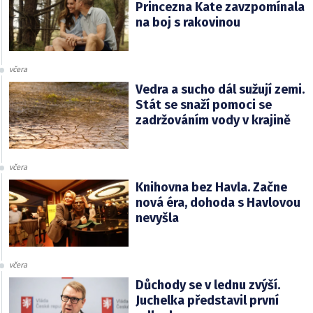
Princezna Kate zavzpomínala
na boj s rakovinou
včera
Vedra a sucho dál sužují zemi.
Stát se snaží pomoci se
zadržováním vody v krajině
včera
Knihovna bez Havla. Začne
nová éra, dohoda s Havlovou
nevyšla
včera
Důchody se v lednu zvýší.
Juchelka představil první