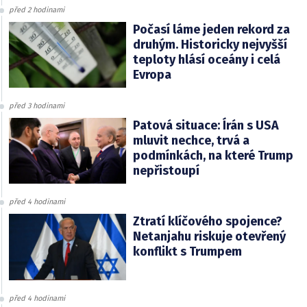
před 2 hodinami
Počasí láme jeden rekord za
druhým. Historicky nejvyšší
teploty hlásí oceány i celá
Evropa
před 3 hodinami
Patová situace: Írán s USA
mluvit nechce, trvá a
podmínkách, na které Trump
nepřistoupí
před 4 hodinami
Ztratí klíčového spojence?
Netanjahu riskuje otevřený
konflikt s Trumpem
před 4 hodinami