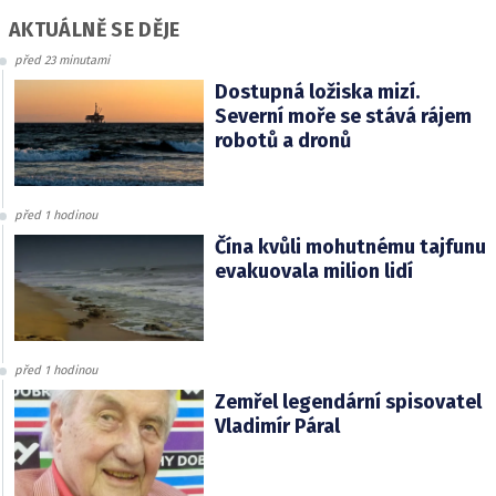
AKTUÁLNĚ SE DĚJE
před 23 minutami
Dostupná ložiska mizí.
Severní moře se stává rájem
robotů a dronů
před 1 hodinou
Čína kvůli mohutnému tajfunu
evakuovala milion lidí
před 1 hodinou
Zemřel legendární spisovatel
Vladimír Páral