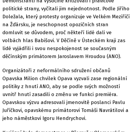
Demonstranti na Vysočině kritizovali i pravicové
politické strany, vyčítali jim nejednotnost. Podle Jiřího
Doležala, který protesty organizuje ve Velkém Meziříčí
na Žďársku, je neschopnost opozičních stran
domluvit se důvodem, proč někteří lidé dali ve
volbách hlas Babišovi. V Děčíně v Ústeckém kraji zas
lidé vyjádřili i svou nespokojenost se současným
děčínským primátorem Jaroslavem Hroudou (ANO).
Organizátoři z neformálního sdružení občanů
Opavska Milion chvilek Opava vyzvali zase regionální
politiky z hnutí ANO, aby se podle svých možností
uvnitř hnutí zasadili o změnu ve funkci premiéra.
Opavskou výzvu adresovali jmenovitě poslanci Pavlu
Juříčkovi, opavskému primátorovi Tomáši Navrátilovi a
jeho náměstkovi Igoru Hendrychovi.