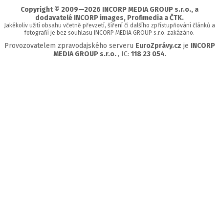
Copyright © 2009—2026 INCORP MEDIA GROUP s.r.o., a
dodavatelé INCORP images, Profimedia a ČTK.
Jakékoliv užití obsahu včetně převzetí, šíření či dalšího zpřístupňování článků a
fotografií je bez souhlasu INCORP MEDIA GROUP s.r.o. zakázáno.
Provozovatelem zpravodajského serveru
EuroZprávy.cz
je
INCORP
MEDIA GROUP s.r.o.
, IC:
118 23 054
.