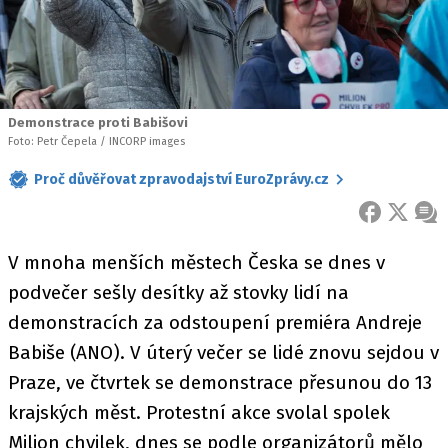
Demonstrace proti Babišovi
Foto: Petr Čepela / INCORP images
Proč důvěřovat zpravodajství EuroZprávy.cz
FACEBOOK
X
ZPR
V mnoha menších městech Česka se dnes v
podvečer sešly desítky až stovky lidí na
demonstracích za odstoupení premiéra Andreje
Babiše (ANO). V úterý večer se lidé znovu sejdou v
Praze, ve čtvrtek se demonstrace přesunou do 13
krajských měst. Protestní akce svolal spolek
Milion chvilek, dnes se podle organizátorů mělo