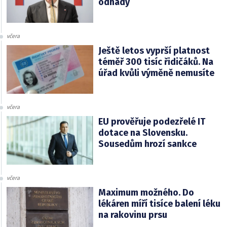
odhady
včera
Ještě letos vyprší platnost
téměř 300 tisíc řidičáků. Na
úřad kvůli výměně nemusíte
včera
EU prověřuje podezřelé IT
dotace na Slovensku.
Sousedům hrozí sankce
včera
Maximum možného. Do
lékáren míří tisíce balení léku
na rakovinu prsu