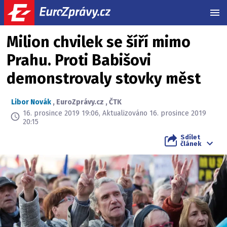
MEN
Milion chvilek se šíří mimo
Prahu. Proti Babišovi
demonstrovaly stovky měst
Libor Novák
,
EuroZprávy.cz
,
ČTK
16. prosince 2019 19:06, Aktualizováno 16. prosince 2019
20:15
Sdílet
článek