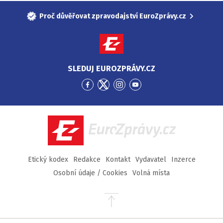
Proč důvěřovat zpravodajství EuroZprávy.cz
SLEDUJ EUROZPRÁVY.CZ
Přejít
Přejít
Přejít
Přejít
na
na
na
na
Facebook
Twitter
Instagram
YouTube
EuroZprávy.cz
Etický kodex
Redakce
Kontakt
Vydavatel
Inzerce
Osobní údaje / Cookies
Volná místa
Přejít
na
začátek
stránky