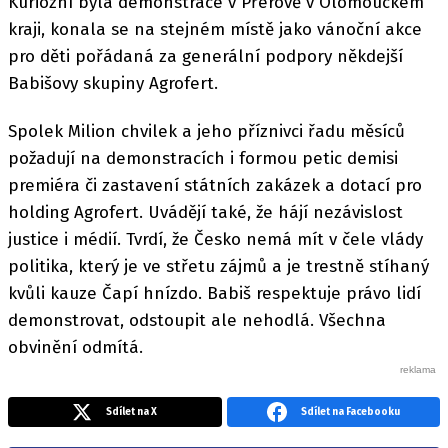
Kuriózní byla demonstrace v Přerově v Olomouckém
kraji, konala se na stejném místě jako vánoční akce
pro děti pořádaná za generální podpory někdejší
Babišovy skupiny Agrofert.
Spolek Milion chvilek a jeho příznivci řadu měsíců
požadují na demonstracích i formou petic demisi
premiéra či zastavení státních zakázek a dotací pro
holding Agrofert. Uvádějí také, že hájí nezávislost
justice i médií. Tvrdí, že Česko nemá mít v čele vlády
politika, který je ve střetu zájmů a je trestně stíhaný
kvůli kauze Čapí hnízdo. Babiš respektuje právo lidí
demonstrovat, odstoupit ale nehodlá. Všechna
obvinění odmítá.
Sdílet na X
Sdílet na Facebooku