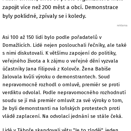
zapojit více než 200 měst a obcí. Demonstrace
byly poklidné, zpívaly se i koledy.
Asi 100 až 150 lidí bylo podle pořadatelů v
Domažlicích. Lidé nejen poslouchali řečníky, ale také
s nimi diskutovali. K většímu zapojení do politiky,
veřejného života a k zájmu o veřejné dění vyzvala
účastníky Jana Filipová z Kolovče. Žena Babiše
žalovala kvůli výroku o demonstrantech. Soud
nepravomocně rozhodl o omluvě, premiér se proti
verdiktu odvolal. Podle nepravomocného rozhodnutí
soudu se jí má premiér omluvit za své výroky o tom,
že byli demonstranti na loňských protestech proti
vládě zaplacení. Na odvolací jednání se stále čeká.
Lidé v Táboře skandovali větu "Je to zloděj", jeden