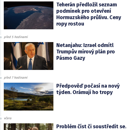
Teherán předložil seznam
podmínek pro otevření
Hormuzského průlivu. Ceny
ropy rostou
před 5 hodinami
Netanjahu: Izrael odmítl
Trumpův mírový plán pro
Pásmo Gazy
před 7 hodinami
Předpověď počasí na nový
týden. Orámují ho tropy
včera
Problém číst či soustředit se.