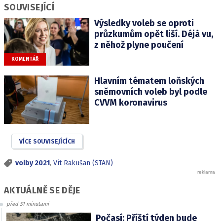
SOUVISEJÍCÍ
Výsledky voleb se oproti
průzkumům opět liší. Déjà vu,
z něhož plyne poučení
KOMENTÁŘ
Hlavním tématem loňských
sněmovních voleb byl podle
CVVM koronavirus
VÍCE SOUVISEJÍCÍCH
volby 2021
,
Vít Rakušan (STAN)
AKTUÁLNĚ SE DĚJE
před 51 minutami
Počasí: Příští týden bude