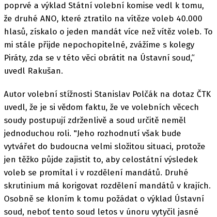
poprvé a výklad Státní volební komise vedl k tomu,
že druhé ANO, které ztratilo na vítěze voleb 40.000
hlasů, získalo o jeden mandát více než vítěz voleb. To
mi stále přijde nepochopitelné, zvážíme s kolegy
Piráty, zda se v této věci obrátit na Ústavní soud,“
uvedl Rakušan.
Autor volební stížnosti Stanislav Polčák na dotaz ČTK
uvedl, že je si vědom faktu, že ve volebních věcech
soudy postupují zdrženlivě a soud určitě neměl
jednoduchou roli. "Jeho rozhodnutí však bude
vytvářet do budoucna velmi složitou situaci, protože
jen těžko půjde zajistit to, aby celostátní výsledek
voleb se promítal i v rozdělení mandátů. Druhé
skrutinium má korigovat rozdělení mandátů v krajích.
Osobně se kloním k tomu požádat o výklad Ústavní
soud, neboť tento soud letos v únoru vytyčil jasné