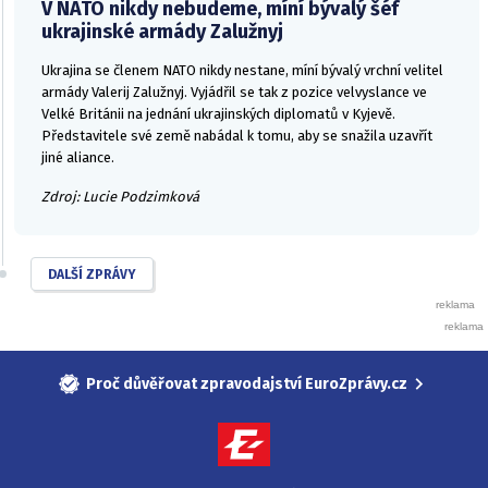
V NATO nikdy nebudeme, míní bývalý šéf
ukrajinské armády Zalužnyj
Ukrajina se členem NATO nikdy nestane, míní bývalý vrchní velitel
armády Valerij Zalužnyj. Vyjádřil se tak z pozice velvyslance ve
Velké Británii na jednání ukrajinských diplomatů v Kyjevě.
Představitele své země nabádal k tomu, aby se snažila uzavřít
jiné aliance.
Zdroj: Lucie Podzimková
DALŠÍ ZPRÁVY
Proč důvěřovat zpravodajství EuroZprávy.cz