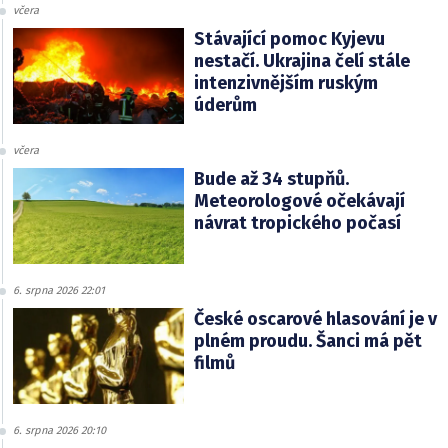
včera
Stávající pomoc Kyjevu
nestačí. Ukrajina čelí stále
intenzivnějším ruským
úderům
včera
Bude až 34 stupňů.
Meteorologové očekávají
návrat tropického počasí
6. srpna 2026 22:01
České oscarové hlasování je v
plném proudu. Šanci má pět
filmů
6. srpna 2026 20:10