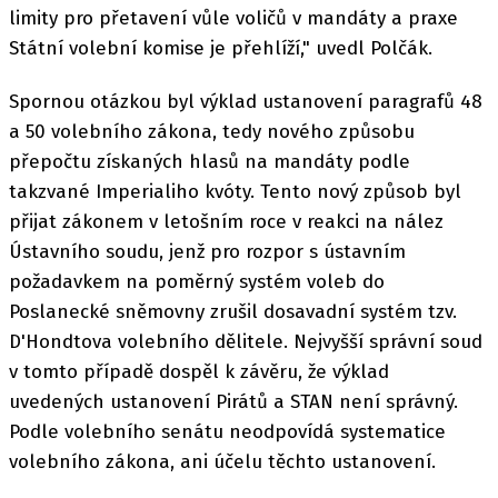
limity pro přetavení vůle voličů v mandáty a praxe
Státní volební komise je přehlíží," uvedl Polčák.
Spornou otázkou byl výklad ustanovení paragrafů 48
a 50 volebního zákona, tedy nového způsobu
přepočtu získaných hlasů na mandáty podle
takzvané Imperialiho kvóty. Tento nový způsob byl
přijat zákonem v letošním roce v reakci na nález
Ústavního soudu, jenž pro rozpor s ústavním
požadavkem na poměrný systém voleb do
Poslanecké sněmovny zrušil dosavadní systém tzv.
D'Hondtova volebního dělitele. Nejvyšší správní soud
v tomto případě dospěl k závěru, že výklad
uvedených ustanovení Pirátů a STAN není správný.
Podle volebního senátu neodpovídá systematice
volebního zákona, ani účelu těchto ustanovení.