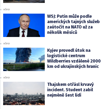
včera
WSJ: Putin může podle
amerických tajných služeb
zaútočit na NATO už za
několik měsíců
včera
Kyjev provedl útok na
logistické centrum
Wildberries vzdálené 2000
km od ukrajinských hranic
včera
Thajskem otřásl krvavý
incident. Student zabil
nejméně šest lidí