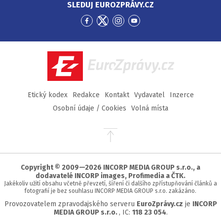
SLEDUJ EUROZPRÁVY.CZ
Přejít
Přejít
Přejít
Přejít
na
na
na
na
Facebook
Twitter
Instagram
YouTube
EuroZprávy.cz
Etický kodex
Redakce
Kontakt
Vydavatel
Inzerce
Osobní údaje / Cookies
Volná místa
Přejít
na
začátek
stránky
Copyright © 2009—2026 INCORP MEDIA GROUP s.r.o., a
dodavatelé INCORP images, Profimedia a ČTK.
Jakékoliv užití obsahu včetně převzetí, šíření či dalšího zpřístupňování článků a
fotografií je bez souhlasu INCORP MEDIA GROUP s.r.o. zakázáno.
Provozovatelem zpravodajského serveru
EuroZprávy.cz
je
INCORP
MEDIA GROUP s.r.o.
, IC:
118 23 054
.