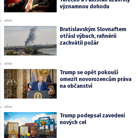
významnou dohodu
včera
Bratislavským Slovnaftem
otřásl výbuch, rafinérii
zachvátil požár
včera
Trump se opět pokouší
omezit novorozencům práva
na občanství
včera
Trump podepsal zavedení
nových cel