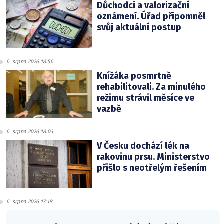
Důchodci a valorizační
oznámení. Úřad připomněl
svůj aktuální postup
6. srpna 2026 18:56
Knížáka posmrtně
rehabilitovali. Za minulého
režimu strávil měsíce ve
vazbě
6. srpna 2026 18:03
V Česku dochází lék na
rakovinu prsu. Ministerstvo
přišlo s neotřelým řešením
6. srpna 2026 17:18