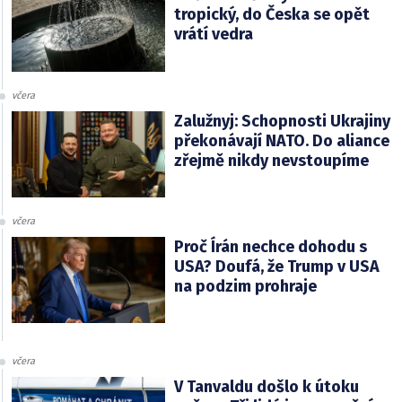
tropický, do Česka se opět
vrátí vedra
včera
Zalužnyj: Schopnosti Ukrajiny
překonávají NATO. Do aliance
zřejmě nikdy nevstoupíme
včera
Proč Írán nechce dohodu s
USA? Doufá, že Trump v USA
na podzim prohraje
včera
V Tanvaldu došlo k útoku