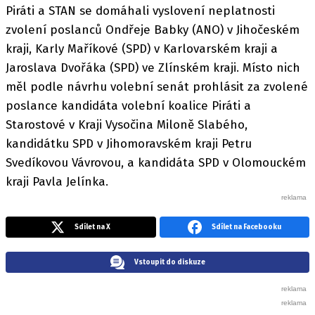
Piráti a STAN se domáhali vyslovení neplatnosti
zvolení poslanců Ondřeje Babky (ANO) v Jihočeském
kraji, Karly Maříkové (SPD) v Karlovarském kraji a
Jaroslava Dvořáka (SPD) ve Zlínském kraji. Místo nich
měl podle návrhu volební senát prohlásit za zvolené
poslance kandidáta volební koalice Piráti a
Starostové v Kraji Vysočina Miloně Slabého,
kandidátku SPD v Jihomoravském kraji Petru
Svedíkovou Vávrovou, a kandidáta SPD v Olomouckém
kraji Pavla Jelínka.
Sdílet na X
Sdílet na Facebooku
Vstoupit do diskuze