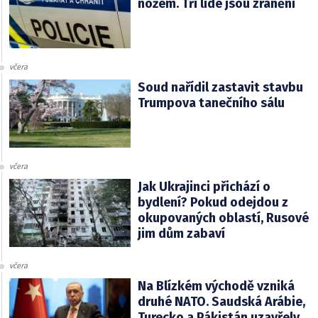
nožem. Tři lidé jsou zranění
včera
Soud nařídil zastavit stavbu
Trumpova tanečního sálu
včera
Jak Ukrajinci přichází o
bydlení? Pokud odejdou z
okupovaných oblastí, Rusové
jim dům zabaví
včera
Na Blízkém východě vzniká
druhé NATO. Saudská Arábie,
Turecko a Pákistán uzavřely