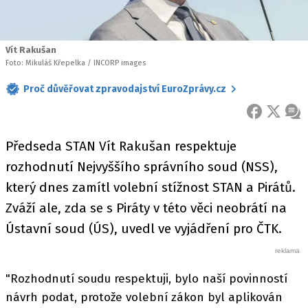
Vít Rakušan
Foto: Mikuláš Křepelka / INCORP images
Proč důvěřovat zpravodajství EuroZprávy.cz
FACEBOOK
X
ZPR
Předseda STAN Vít Rakušan respektuje
rozhodnutí Nejvyššího správního soud (NSS),
který dnes zamítl volební stížnost STAN a Pirátů.
Zváží ale, zda se s Piráty v této věci neobrátí na
Ústavní soud (ÚS), uvedl ve vyjádření pro ČTK.
"Rozhodnutí soudu respektuji, bylo naší povinností
návrh podat, protože volební zákon byl aplikován