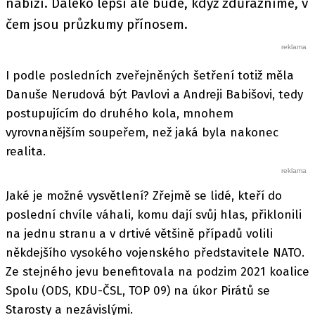
nabízí. Daleko lepší ale bude, když zdůrazníme, v
čem jsou průzkumy přínosem.
I podle posledních zveřejněných šetření totiž měla
Danuše Nerudová být Pavlovi a Andreji Babišovi, tedy
postupujícím do druhého kola, mnohem
vyrovnanějším soupeřem, než jaká byla nakonec
realita.
Jaké je možné vysvětlení? Zřejmě se lidé, kteří do
poslední chvíle váhali, komu dají svůj hlas, přiklonili
na jednu stranu a v drtivé většině případů volili
někdejšího vysokého vojenského představitele NATO.
Ze stejného jevu benefitovala na podzim 2021 koalice
Spolu (ODS, KDU-ČSL, TOP 09) na úkor Pirátů se
Starosty a nezávislými.