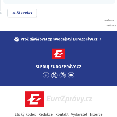
DALŠÍ ZPRÁVY
Proč důvěřovat zpravodajství EuroZprávy.cz
SLEDUJ EUROZPRÁVY.CZ
Přejít
Přejít
Přejít
Přejít
na
na
na
na
Facebook
Twitter
Instagram
YouTube
EuroZprávy.cz
Etický kodex
Redakce
Kontakt
Vydavatel
Inzerce