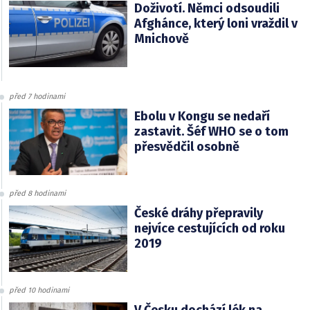
Doživotí. Němci odsoudili
Afghánce, který loni vraždil v
Mnichově
před 7 hodinami
Ebolu v Kongu se nedaří
zastavit. Šéf WHO se o tom
přesvědčil osobně
před 8 hodinami
České dráhy přepravily
nejvíce cestujících od roku
2019
před 10 hodinami