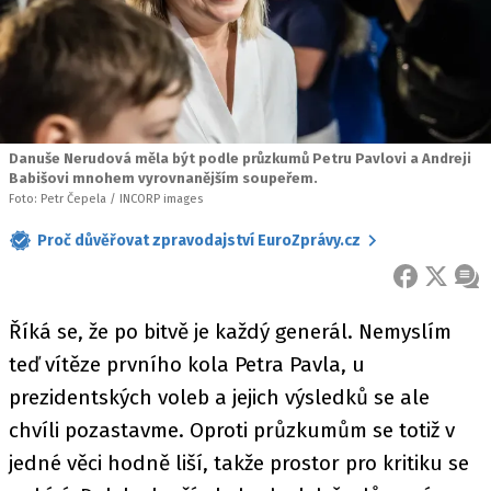
Danuše Nerudová měla být podle průzkumů Petru Pavlovi a Andreji
Babišovi mnohem vyrovnanějším soupeřem.
Foto: Petr Čepela / INCORP images
Proč důvěřovat zpravodajství EuroZprávy.cz
FACEBOOK
X
ZPR
Říká se, že po bitvě je každý generál. Nemyslím
teď vítěze prvního kola Petra Pavla, u
prezidentských voleb a jejich výsledků se ale
chvíli pozastavme. Oproti průzkumům se totiž v
jedné věci hodně liší, takže prostor pro kritiku se