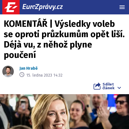
MEN
KOMENTÁŘ | Výsledky voleb
se oproti průzkumům opět liší.
Déjà vu, z něhož plyne
poučení
Jan Hrabě
15. ledna 2023 14:32
Sdílet
článek