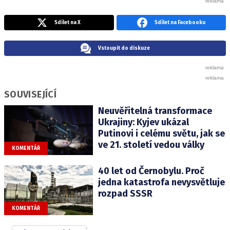
Sdílet na X
Sdílet na Facebooku
Vstoupit do diskuze
SOUVISEJÍCÍ
Neuvěřitelná transformace
Ukrajiny: Kyjev ukázal
Putinovi i celému světu, jak se
ve 21. století vedou války
KOMENTÁŘ
40 let od Černobylu. Proč
jedna katastrofa nevysvětluje
rozpad SSSR
KOMENTÁŘ