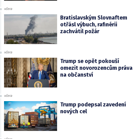
včera
Bratislavským Slovnaftem
otřásl výbuch, rafinérii
zachvátil požár
včera
Trump se opět pokouší
omezit novorozencům práva
na občanství
včera
Trump podepsal zavedení
nových cel