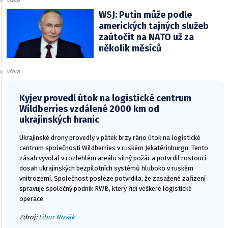
včera
WSJ: Putin může podle
amerických tajných služeb
zaútočit na NATO už za
několik měsíců
včera
Kyjev provedl útok na logistické centrum
Wildberries vzdálené 2000 km od
ukrajinských hranic
Ukrajinské drony provedly v pátek brzy ráno útok na logistické
centrum společnosti Wildberries v ruském Jekatěrinburgu. Tento
zásah vyvolal v rozlehlém areálu silný požár a potvrdil rostoucí
dosah ukrajinských bezpilotních systémů hluboko v ruském
vnitrozemí. Společnost posléze potvrdila, že zasažené zařízení
spravuje společný podnik RWB, který řídí veškeré logistické
operace.
Zdroj:
Libor Novák