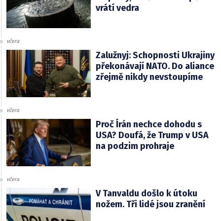
vrátí vedra
včera
Zalužnyj: Schopnosti Ukrajiny
překonávají NATO. Do aliance
zřejmě nikdy nevstoupíme
včera
Proč Írán nechce dohodu s
USA? Doufá, že Trump v USA
na podzim prohraje
včera
V Tanvaldu došlo k útoku
nožem. Tři lidé jsou zranění