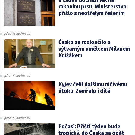
V Česku dochází lék na
rakovinu prsu. Ministerstvo
přišlo s neotřelým řešením
před 11 hodinami
Česko se rozloučilo s
výtvarným umělcem Milanem
Knížákem
před 12 hodinami
Kyjev čelil dalšímu ničivému
útoku. Zemřelo i dítě
před 13 hodinami
Počasí: Příští týden bude
tropický, do Česka se opět