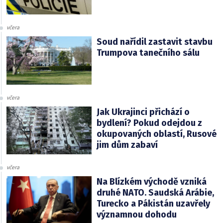
včera
Soud nařídil zastavit stavbu
Trumpova tanečního sálu
včera
Jak Ukrajinci přichází o
bydlení? Pokud odejdou z
okupovaných oblastí, Rusové
jim dům zabaví
včera
Na Blízkém východě vzniká
druhé NATO. Saudská Arábie,
Turecko a Pákistán uzavřely
významnou dohodu