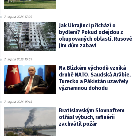
7. srpna 2026 17:09
Jak Ukrajinci přichází o
bydlení? Pokud odejdou z
okupovaných oblastí, Rusové
jim dům zabaví
7. srpna 2026 15:54
Na Blízkém východě vzniká
druhé NATO. Saudská Arábie,
Turecko a Pákistán uzavřely
významnou dohodu
7. srpna 2026 15:15
Bratislavským Slovnaftem
otřásl výbuch, rafinérii
zachvátil požár