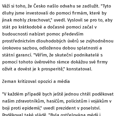
Váží si toho, že Česko našlo odvahu se zadlužit. "Tyto
dluhy jsme investovali do pomoci firmám, které by
jinak mohly zkrachovat," uvedl. Vyslovil se pro to, aby
stát po krátkodobé a dočasné pomoci začal v
budoucnosti nabízet pomoc především
prostřednictvím dlouhodobých úvěrů se zvýhodněnou
úrokovou sazbou, odloženou dobou splatnosti a
státní garancí. "Věřím, že skuteční podnikatelé s
pomocí tohoto úvěrového rámce dokážou své firmy
oživit a dovést je k prosperitě," konstatoval.
Zeman kritizoval opozici a média
"V každém případě bych ještě jednou chtěl poděkovat
našim zdravotníkům, hasičům, policistům i vojákům v
boji proti epidemii," uvedl prezident v poselství.
Poděkoval také vládě. "Byla ostřelována médii i