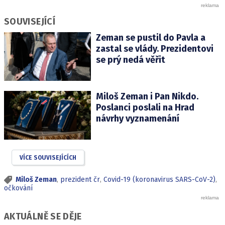
SOUVISEJÍCÍ
Zeman se pustil do Pavla a
zastal se vlády. Prezidentovi
se prý nedá věřit
Miloš Zeman i Pan Nikdo.
Poslanci poslali na Hrad
návrhy vyznamenání
VÍCE SOUVISEJÍCÍCH
Miloš Zeman
,
prezident čr
,
Covid-19 (koronavirus SARS-CoV-2)
,
očkování
AKTUÁLNĚ SE DĚJE