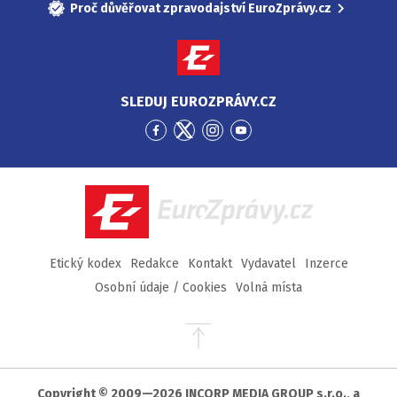
Proč důvěřovat zpravodajství EuroZprávy.cz
SLEDUJ EUROZPRÁVY.CZ
Přejít
Přejít
Přejít
Přejít
na
na
na
na
Facebook
Twitter
Instagram
YouTube
EuroZprávy.cz
Etický kodex
Redakce
Kontakt
Vydavatel
Inzerce
Osobní údaje / Cookies
Volná místa
Přejít
na
začátek
stránky
Copyright © 2009—2026 INCORP MEDIA GROUP s.r.o., a