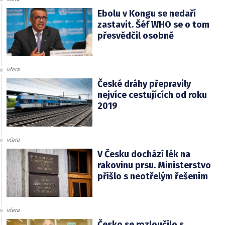
Ebolu v Kongu se nedaří
zastavit. Šéf WHO se o tom
přesvědčil osobně
včera
České dráhy přepravily
nejvíce cestujících od roku
2019
včera
V Česku dochází lék na
rakovinu prsu. Ministerstvo
přišlo s neotřelým řešením
včera
Česko se rozloučilo s