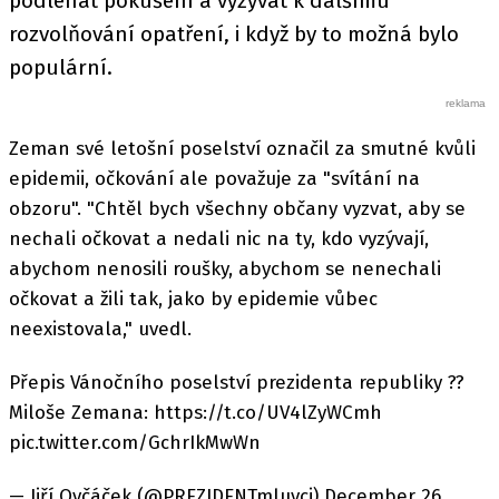
podléhat pokušení a vyzývat k dalšímu
rozvolňování opatření, i když by to možná bylo
populární.
Zeman své letošní poselství označil za smutné kvůli
epidemii, očkování ale považuje za "svítání na
obzoru". "Chtěl bych všechny občany vyzvat, aby se
nechali očkovat a nedali nic na ty, kdo vyzývají,
abychom nenosili roušky, abychom se nenechali
očkovat a žili tak, jako by epidemie vůbec
neexistovala," uvedl.
Přepis Vánočního poselství prezidenta republiky ??
Miloše Zemana: https://t.co/UV4lZyWCmh
pic.twitter.com/GchrIkMwWn
— Jiří Ovčáček (@PREZIDENTmluvci) December 26,