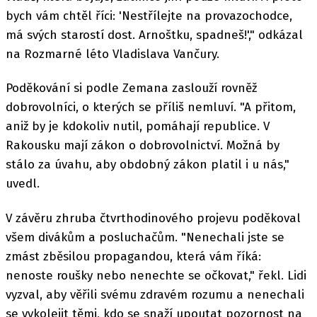
bych vám chtěl říci: 'Nestřílejte na provazochodce,
má svých starostí dost. Arnoštku, spadneš!'," odkázal
na Rozmarné léto Vladislava Vančury.
Poděkování si podle Zemana zaslouží rovněž
dobrovolníci, o kterých se příliš nemluví. "A přitom,
aniž by je kdokoliv nutil, pomáhají republice. V
Rakousku mají zákon o dobrovolnictví. Možná by
stálo za úvahu, aby obdobný zákon platil i u nás,"
uvedl.
V závěru zhruba čtvrthodinového projevu poděkoval
všem divákům a posluchačům. "Nenechali jste se
zmást zběsilou propagandou, která vám říká:
nenoste roušky nebo nenechte se očkovat," řekl. Lidi
vyzval, aby věřili svému zdravém rozumu a nenechali
se vykolejit těmi, kdo se snaží upoutat pozornost na