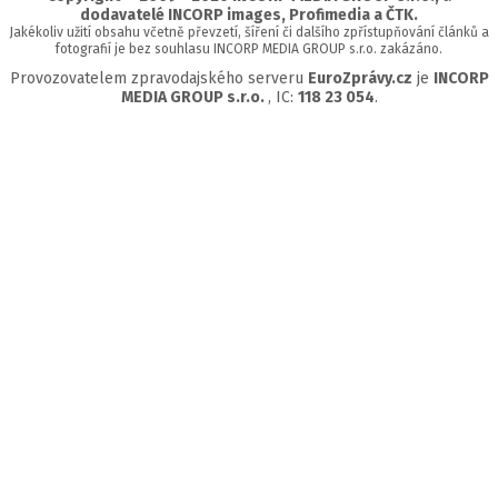
dodavatelé INCORP images, Profimedia a ČTK.
Jakékoliv užití obsahu včetně převzetí, šíření či dalšího zpřístupňování článků a
fotografií je bez souhlasu INCORP MEDIA GROUP s.r.o. zakázáno.
Provozovatelem zpravodajského serveru
EuroZprávy.cz
je
INCORP
MEDIA GROUP s.r.o.
, IC:
118 23 054
.