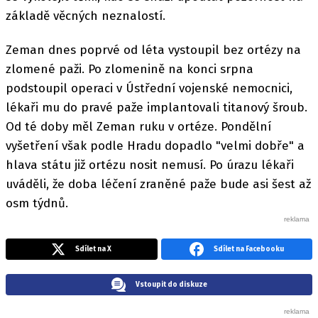
základě věcných neznalostí.
Zeman dnes poprvé od léta vystoupil bez ortézy na
zlomené paži. Po zlomenině na konci srpna
podstoupil operaci v Ústřední vojenské nemocnici,
lékaři mu do pravé paže implantovali titanový šroub.
Od té doby měl Zeman ruku v ortéze. Pondělní
vyšetření však podle Hradu dopadlo "velmi dobře" a
hlava státu již ortézu nosit nemusí. Po úrazu lékaři
uváděli, že doba léčení zraněné paže bude asi šest až
osm týdnů.
Sdílet na X
Sdílet na Facebooku
Vstoupit do diskuze