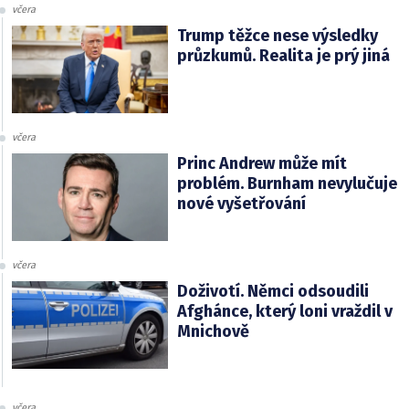
včera
Trump těžce nese výsledky
průzkumů. Realita je prý jiná
včera
Princ Andrew může mít
problém. Burnham nevylučuje
nové vyšetřování
včera
Doživotí. Němci odsoudili
Afghánce, který loni vraždil v
Mnichově
včera