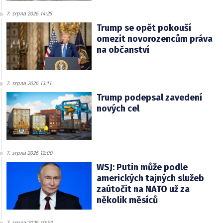
7. srpna 2026 14:25
Trump se opět pokouší
omezit novorozencům práva
na občanství
7. srpna 2026 13:11
Trump podepsal zavedení
nových cel
7. srpna 2026 12:00
WSJ: Putin může podle
amerických tajných služeb
zaútočit na NATO už za
několik měsíců
7. srpna 2026 10:50