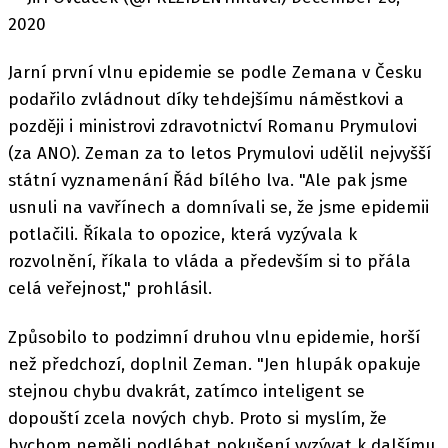
2020
Jarní první vlnu epidemie se podle Zemana v Česku
podařilo zvládnout díky tehdejšímu náměstkovi a
později i ministrovi zdravotnictví Romanu Prymulovi
(za ANO). Zeman za to letos Prymulovi udělil nejvyšší
státní vyznamenání Řád bílého lva. "Ale pak jsme
usnuli na vavřínech a domnívali se, že jsme epidemii
potlačili. Říkala to opozice, která vyzývala k
rozvolnění, říkala to vláda a především si to přála
celá veřejnost," prohlásil.
Způsobilo to podzimní druhou vlnu epidemie, horší
než předchozí, doplnil Zeman. "Jen hlupák opakuje
stejnou chybu dvakrát, zatímco inteligent se
dopouští zcela nových chyb. Proto si myslím, že
bychom neměli podléhat pokušení vyzývat k dalšímu