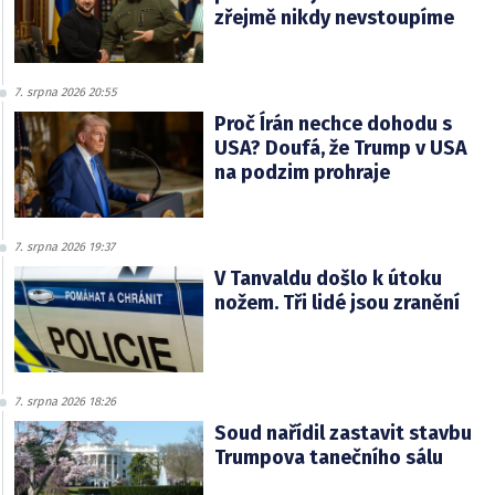
zřejmě nikdy nevstoupíme
7. srpna 2026 20:55
Proč Írán nechce dohodu s
USA? Doufá, že Trump v USA
na podzim prohraje
7. srpna 2026 19:37
V Tanvaldu došlo k útoku
nožem. Tři lidé jsou zranění
7. srpna 2026 18:26
Soud nařídil zastavit stavbu
Trumpova tanečního sálu