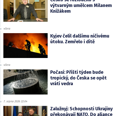
výtvarným umělcem Milanem
Knížákem
včera
Kyjev čelil dalšímu ničivému
útoku. Zemřelo i dítě
včera
Počasí: Příští týden bude
tropický, do Česka se opět
vrátí vedra
7. srpna 2026 22:04
Zalužnyj: Schopnosti Ukrajiny
překonávají NATO. Do aliance