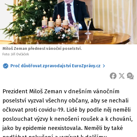
Miloš Zeman přednesl vánoční poselství.
Foto: Jiří Ovčáček
Proč důvěřovat zpravodajství EuroZprávy.cz
FACEBOOK
X
ZPR
Prezident Miloš Zeman v dnešním vánočním
poselství vyzval všechny občany, aby se nechali
očkovat proti covidu-19. Lidé by podle něj neměli
poslouchat výzvy k nenošení roušek a k chování,
jako by epidemie neexistovala. Neměli by také