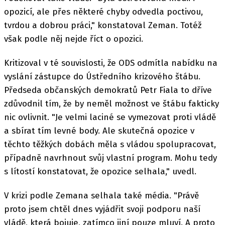
opozicí, ale přes některé chyby odvedla poctivou,
tvrdou a dobrou práci," konstatoval Zeman. Totéž
však podle něj nejde říct o opozici.
Kritizoval v té souvislosti, že ODS odmítla nabídku na
vyslání zástupce do Ústředního krizového štábu.
Předseda občanských demokratů Petr Fiala to dříve
zdůvodnil tím, že by neměl možnost ve štábu fakticky
nic ovlivnit. "Je velmi laciné se vymezovat proti vládě
a sbírat tím levné body. Ale skutečná opozice v
těchto těžkých dobách měla s vládou spolupracovat,
případně navrhnout svůj vlastní program. Mohu tedy
s lítostí konstatovat, že opozice selhala," uvedl.
V krizi podle Zemana selhala také média. "Právě
proto jsem chtěl dnes vyjádřit svoji podporu naší
vládě, která bojuje, zatímco jiní pouze mluví. A proto