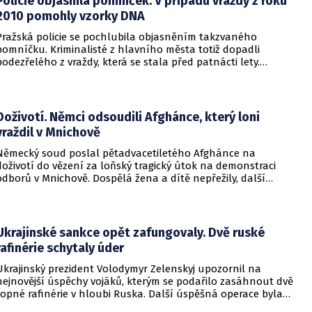
Policie objasnila pomníček. V případu vraždy z roku
2010 pomohly vzorky DNA
Pražská policie se pochlubila objasněním takzvaného
pomníčku. Kriminalisté z hlavního města totiž dopadli
podezřelého z vraždy, která se stala před patnácti lety.
Zásadní roli sehrály stopy DNA. Pro muže si došla zásahová
jednotka.
Doživotí. Němci odsoudili Afghánce, který loni
vraždil v Mnichově
Německý soud poslal pětadvacetiletého Afghánce na
doživotí do vězení za loňský tragický útok na demonstraci
odborů v Mnichově. Dospělá žena a dítě nepřežily, další
desítky lidí utrpěli zranění. O soudním rozhodnutí
informovala DW.
Ukrajinské sankce opět zafungovaly. Dvě ruské
rafinérie schytaly úder
Ukrajinský prezident Volodymyr Zelenskyj upozornil na
nejnovější úspěchy vojáků, kterým se podařilo zasáhnout dvě
ropné rafinérie v hloubi Ruska. Další úspěšná operace byla
provedena v Černém moři.