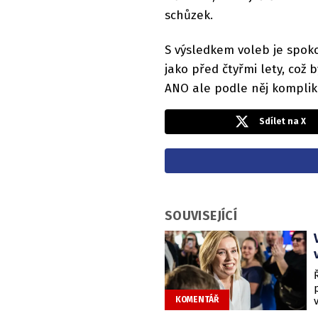
schůzek.
S výsledkem voleb je spok
jako před čtyřmi lety, což 
ANO ale podle něj komplik
Sdílet na X
SOUVISEJÍCÍ
KOMENTÁŘ