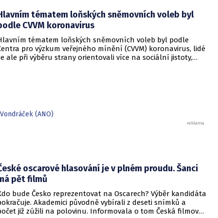
Daleko lepší ale bude, když zdůrazníme, v čem jsou průzkumy
Hlavním tématem loňských sněmovních voleb byl
přínosem.
podle CVVM koronavirus
Hlavním tématem loňských sněmovních voleb byl podle
Centra pro výzkum veřejného mínění (CVVM) koronavirus, lidé
se ale při výběru strany orientovali více na sociální jistoty,
ekonomiku a důchody. Koalice Spolu ve volbách podle
agentury STEM bodovala v regionech s vyšší nadějí na dožití
a větším podílem živnostníků, hnutí ANO a SPD tam naopak
tratily.
Vondráček (ANO)
České oscarové hlasování je v plném proudu. Šanci
má pět filmů
Kdo bude Česko reprezentovat na Oscarech? Výběr kandidáta
pokračuje. Akademici původně vybírali z deseti snímků a
počet již zúžili na polovinu. Informovala o tom Česká filmová