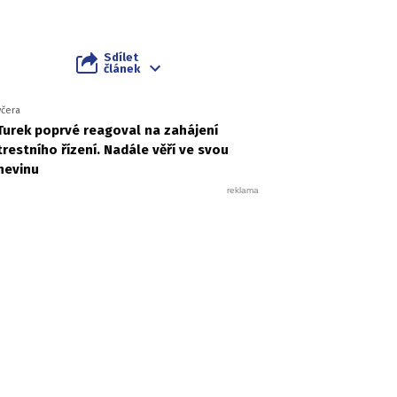
Sdílet
článek
včera
Turek poprvé reagoval na zahájení
trestního řízení. Nadále věří ve svou
nevinu