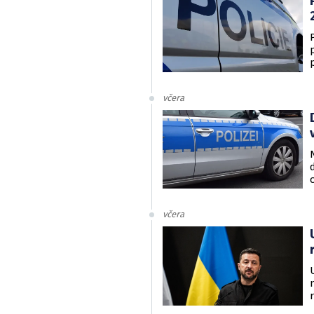
včera
včera