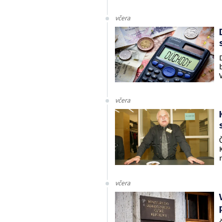
včera
včera
včera