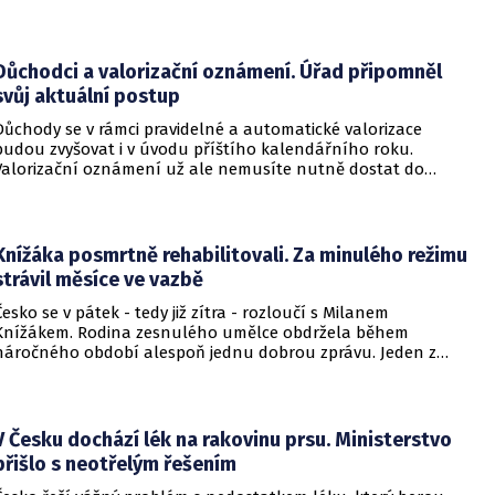
a televizní akademie.
Důchodci a valorizační oznámení. Úřad připomněl
svůj aktuální postup
Důchody se v rámci pravidelné a automatické valorizace
budou zvyšovat i v úvodu příštího kalendářního roku.
Valorizační oznámení už ale nemusíte nutně dostat do
schránky. Pokud ho člověk chce mít na papíře, může si o něj
požádat.
Knížáka posmrtně rehabilitovali. Za minulého režimu
strávil měsíce ve vazbě
Česko se v pátek - tedy již zítra - rozloučí s Milanem
Knížákem. Rodina zesnulého umělce obdržela během
náročného období alespoň jednu dobrou zprávu. Jeden z
pražských obvodních soudů Knížáka definitivně rehabilitoval
za vazební stíhání v dobách komunistického režimu.
V Česku dochází lék na rakovinu prsu. Ministerstvo
přišlo s neotřelým řešením