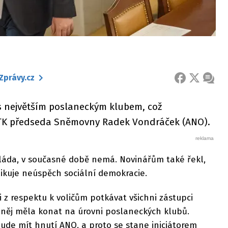
Zprávy.cz
FACEBOOK
X
ZPRÁ
s největším poslaneckým klubem, což
TK předseda Sněmovny Radek Vondráček (ANO).
láda, v současné době nemá. Novinářům také řekl,
ikuje neúspěch sociální demokracie.
 z respektu k voličům potkávat všichni zástupci
 něj měla konat na úrovni poslaneckých klubů.
bude mít hnutí ANO, a proto se stane iniciátorem