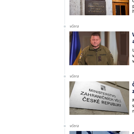
včera
včera
včera