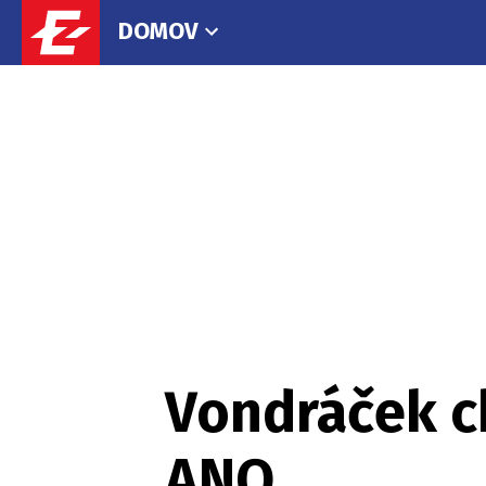
DOMOV
Vondráček ch
ANO