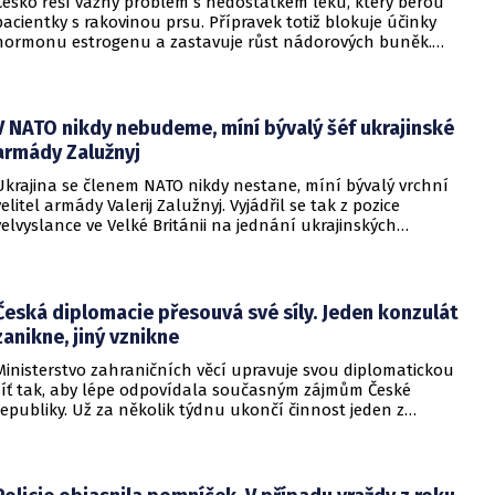
Česko řeší vážný problém s nedostatkem léku, který berou
pacientky s rakovinou prsu. Přípravek totiž blokuje účinky
hormonu estrogenu a zastavuje růst nádorových buněk.
Pomoci má zvláštní léčebný program, který připravilo
ministerstvo zdravotnictví.
V NATO nikdy nebudeme, míní bývalý šéf ukrajinské
armády Zalužnyj
Ukrajina se členem NATO nikdy nestane, míní bývalý vrchní
velitel armády Valerij Zalužnyj. Vyjádřil se tak z pozice
velvyslance ve Velké Británii na jednání ukrajinských
diplomatů v Kyjevě. Představitele své země nabádal k tomu,
aby se snažila uzavřít jiné aliance.
Česká diplomacie přesouvá své síly. Jeden konzulát
zanikne, jiný vznikne
Ministerstvo zahraničních věcí upravuje svou diplomatickou
síť tak, aby lépe odpovídala současným zájmům České
republiky. Už za několik týdnu ukončí činnost jeden z
konzulátů, jiný ji naopak zahájí. Ministerstvo o tom
informovalo na webu.