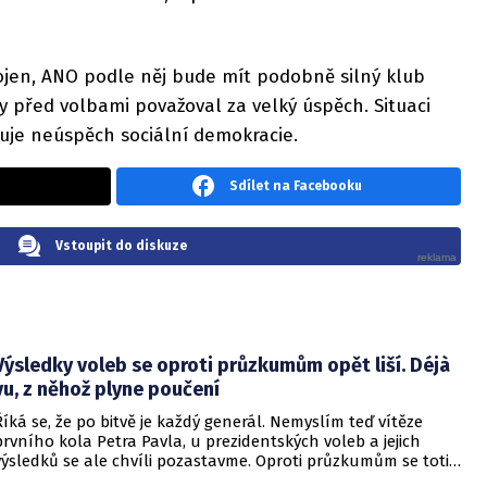
ojen, ANO podle něj bude mít podobně silný klub
by před volbami považoval za velký úspěch. Situaci
uje neúspěch sociální demokracie.
Sdílet na Facebooku
Vstoupit do diskuze
Výsledky voleb se oproti průzkumům opět liší. Déjà
vu, z něhož plyne poučení
Říká se, že po bitvě je každý generál. Nemyslím teď vítěze
prvního kola Petra Pavla, u prezidentských voleb a jejich
výsledků se ale chvíli pozastavme. Oproti průzkumům se totiž
v jedné věci hodně liší, takže prostor pro kritiku se nabízí.