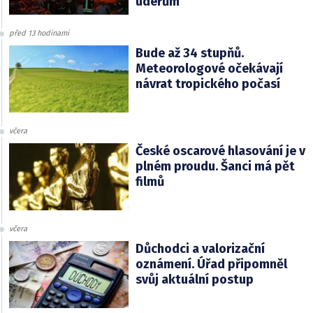
úderům
před 13 hodinami
Bude až 34 stupňů.
Meteorologové očekávají
návrat tropického počasí
včera
České oscarové hlasování je v
plném proudu. Šanci má pět
filmů
včera
Důchodci a valorizační
oznámení. Úřad připomněl
svůj aktuální postup