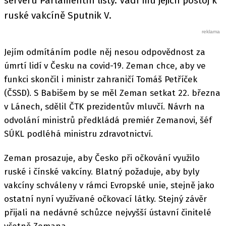
serveru Parlamentní listy. Vadí mu jejich postoj k
ruské vakcíně Sputnik V.
Jejím odmítáním podle něj nesou odpovědnost za
úmrtí lidí v Česku na covid-19. Zeman chce, aby ve
funkci skončil i ministr zahraničí Tomáš Petříček
(ČSSD). S Babišem by se měl Zeman setkat 22. března
v Lánech, sdělil ČTK prezidentův mluvčí. Návrh na
odvolání ministrů předkládá premiér Zemanovi, šéf
SÚKL podléhá ministru zdravotnictví.
Zeman prosazuje, aby Česko při očkování využilo
ruské i čínské vakcíny. Blatný požaduje, aby byly
vakcíny schváleny v rámci Evropské unie, stejně jako
ostatní nyní využívané očkovací látky. Stejný závěr
přijali na nedávné schůzce nejvyšší ústavní činitelé