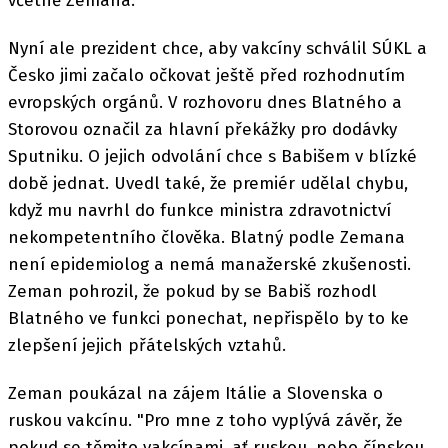
včetně Zemana.
Nyní ale prezident chce, aby vakcíny schválil SÚKL a
Česko jimi začalo očkovat ještě před rozhodnutím
evropských orgánů. V rozhovoru dnes Blatného a
Storovou označil za hlavní překážky pro dodávky
Sputniku. O jejich odvolání chce s Babišem v blízké
době jednat. Uvedl také, že premiér udělal chybu,
když mu navrhl do funkce ministra zdravotnictví
nekompetentního člověka. Blatný podle Zemana
není epidemiolog a nemá manažerské zkušenosti.
Zeman pohrozil, že pokud by se Babiš rozhodl
Blatného ve funkci ponechat, nepřispělo by to ke
zlepšení jejich přátelských vztahů.
Zeman poukázal na zájem Itálie a Slovenska o
ruskou vakcínu. "Pro mne z toho vyplývá závěr, že
pokud se těmito vakcínami, ať ruskou, nebo čínskou,