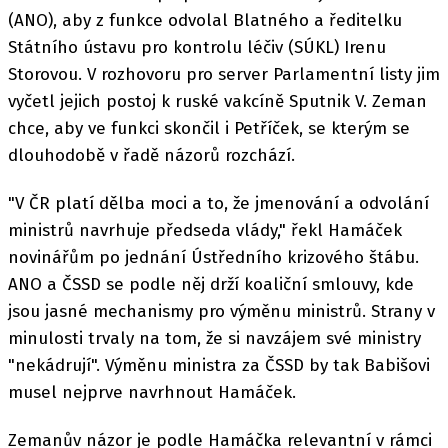
(ANO), aby z funkce odvolal Blatného a ředitelku
Státního ústavu pro kontrolu léčiv (SÚKL) Irenu
Storovou. V rozhovoru pro server Parlamentní listy jim
vyčetl jejich postoj k ruské vakcíně Sputnik V. Zeman
chce, aby ve funkci skončil i Petříček, se kterým se
dlouhodobě v řadě názorů rozchází.
"V ČR platí dělba moci a to, že jmenování a odvolání
ministrů navrhuje předseda vlády," řekl Hamáček
novinářům po jednání Ústředního krizového štábu.
ANO a ČSSD se podle něj drží koaliční smlouvy, kde
jsou jasné mechanismy pro výměnu ministrů. Strany v
minulosti trvaly na tom, že si navzájem své ministry
"nekádrují". Výměnu ministra za ČSSD by tak Babišovi
musel nejprve navrhnout Hamáček.
Zemanův názor je podle Hamáčka relevantní v rámci