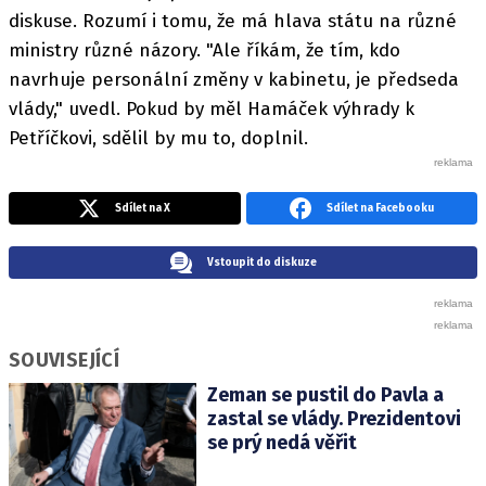
diskuse. Rozumí i tomu, že má hlava státu na různé
ministry různé názory. "Ale říkám, že tím, kdo
navrhuje personální změny v kabinetu, je předseda
vlády," uvedl. Pokud by měl Hamáček výhrady k
Petříčkovi, sdělil by mu to, doplnil.
Sdílet na X
Sdílet na Facebooku
Vstoupit do diskuze
SOUVISEJÍCÍ
Zeman se pustil do Pavla a
zastal se vlády. Prezidentovi
se prý nedá věřit