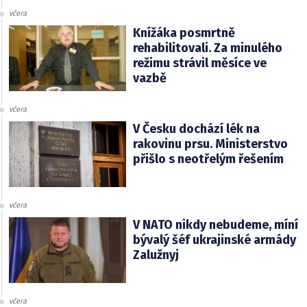
včera
Knížáka posmrtně
rehabilitovali. Za minulého
režimu strávil měsíce ve
vazbě
včera
V Česku dochází lék na
rakovinu prsu. Ministerstvo
přišlo s neotřelým řešením
včera
V NATO nikdy nebudeme, míní
bývalý šéf ukrajinské armády
Zalužnyj
včera