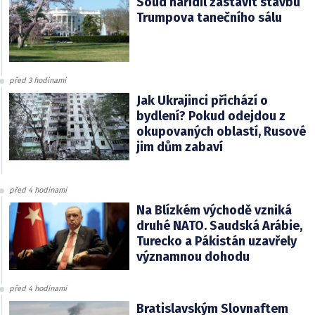
Soud nařídil zastavit stavbu
Trumpova tanečního sálu
před 3 hodinami
Jak Ukrajinci přichází o
bydlení? Pokud odejdou z
okupovaných oblastí, Rusové
jim dům zabaví
před 4 hodinami
Na Blízkém východě vzniká
druhé NATO. Saudská Arábie,
Turecko a Pákistán uzavřely
významnou dohodu
před 4 hodinami
Bratislavským Slovnaftem