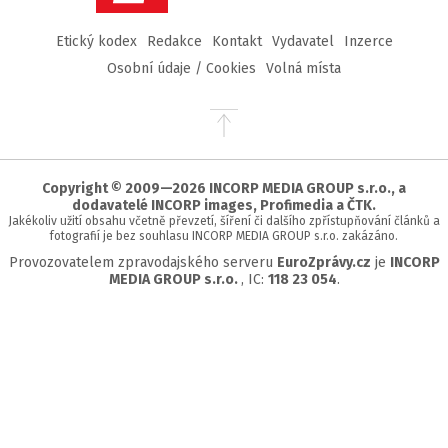
Etický kodex
Redakce
Kontakt
Vydavatel
Inzerce
Osobní údaje / Cookies
Volná místa
Přejít
na
začátek
stránky
Copyright © 2009—2026 INCORP MEDIA GROUP s.r.o., a
dodavatelé INCORP images, Profimedia a ČTK.
Jakékoliv užití obsahu včetně převzetí, šíření či dalšího zpřístupňování článků a
fotografií je bez souhlasu INCORP MEDIA GROUP s.r.o. zakázáno.
Provozovatelem zpravodajského serveru
EuroZprávy.cz
je
INCORP
MEDIA GROUP s.r.o.
, IC:
118 23 054
.