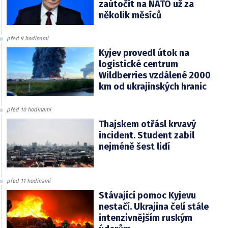
zaútočit na NATO už za
několik měsíců
před 9 hodinami
Kyjev provedl útok na
logistické centrum
Wildberries vzdálené 2000
km od ukrajinských hranic
před 10 hodinami
Thajskem otřásl krvavý
incident. Student zabil
nejméně šest lidí
před 11 hodinami
Stávající pomoc Kyjevu
nestačí. Ukrajina čelí stále
intenzivnějším ruským