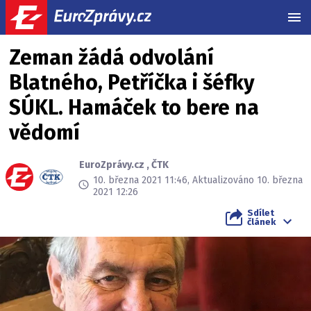
MEN
Zeman žádá odvolání
Blatného, Petříčka i šéfky
SÚKL. Hamáček to bere na
vědomí
EuroZprávy.cz
,
ČTK
10. března 2021 11:46, Aktualizováno 10. března
2021 12:26
Sdílet
článek