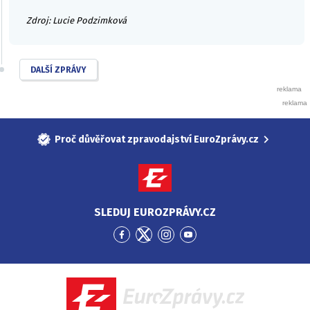
Zdroj: Lucie Podzimková
DALŠÍ ZPRÁVY
Proč důvěřovat zpravodajství EuroZprávy.cz
SLEDUJ EUROZPRÁVY.CZ
Přejít
Přejít
Přejít
Přejít
na
na
na
na
Facebook
Twitter
Instagram
YouTube
EuroZprávy.cz