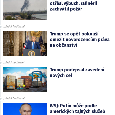
otřásl výbuch, rafinérii
zachvátil požár
před 5 hodinami
Trump se opět pokouší
omezit novorozencům práva
na občanství
před 7 hodinami
Trump podepsal zavedení
nových cel
před 8 hodinami
WSJ: Putin může podle
amerických tajných služeb