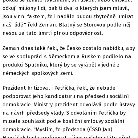
očkují miliony lidí, pak ti dva, o kterých jsem mluvil,
jsou vinni faktem, že i nadále budou zbytečně umírat
naši lidé," řekl Zeman. Blatný se Storovou podle něj
nesou za tato úmrtí plnou odpovědnost.
Zeman dnes také řekl, že Česko dostalo nabídku, aby
se ve spolupráci s Německem a Ruskem podílelo na
produkci Sputniku, který by se vyráběl v jedné z
německých spolkových zemí.
Prezident kritizoval i Petříčka, řekl, že nebude
podporovat jeho kandidaturu na předsedu sociální
demokracie. Ministry prezident odvolává podle ústavy
na návrh předsedy vlády. S odvoláním Petříčka by
musela souhlasit podle koaliční smlouvy sociální
demokracie. "Myslím, že předseda (ČSSD Jan)
Hamáček bude preferovat zájmy našeho státu před