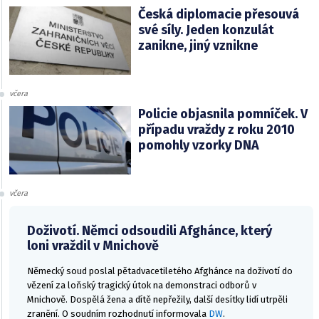
Česká diplomacie přesouvá
své síly. Jeden konzulát
zanikne, jiný vznikne
včera
Policie objasnila pomníček. V
případu vraždy z roku 2010
pomohly vzorky DNA
včera
Doživotí. Němci odsoudili Afghánce, který
loni vraždil v Mnichově
Německý soud poslal pětadvacetiletého Afghánce na doživotí do
vězení za loňský tragický útok na demonstraci odborů v
Mnichově. Dospělá žena a dítě nepřežily, další desítky lidí utrpěli
zranění. O soudním rozhodnutí informovala
DW
.