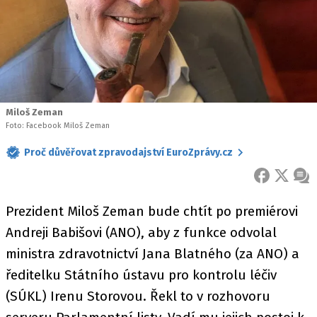
Miloš Zeman
Foto: Facebook Miloš Zeman
Proč důvěřovat zpravodajství EuroZprávy.cz
FACEBOOK
X
ZPR
Prezident Miloš Zeman bude chtít po premiérovi
Andreji Babišovi (ANO), aby z funkce odvolal
ministra zdravotnictví Jana Blatného (za ANO) a
ředitelku Státního ústavu pro kontrolu léčiv
(SÚKL) Irenu Storovou. Řekl to v rozhovoru