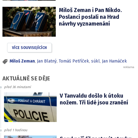
Miloš Zeman i Pan Nikdo.
Poslanci poslali na Hrad
návrhy vyznamenání
VÍCE SOUVISEJÍCÍCH
Miloš Zeman
,
Jan Blatný
,
Tomáš Petříček
,
súkl
,
Jan Hamáček
AKTUÁLNĚ SE DĚJE
před 36 minutami
V Tanvaldu došlo k útoku
nožem. Tři lidé jsou zranění
před 1 hodinou