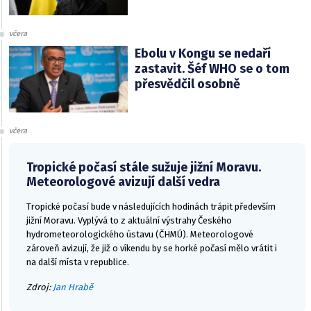
včera
Ebolu v Kongu se nedaří
zastavit. Šéf WHO se o tom
přesvědčil osobně
včera
Tropické počasí stále sužuje jižní Moravu.
Meteorologové avizují další vedra
Tropické počasí bude v následujících hodinách trápit především
jižní Moravu. Vyplývá to z aktuální výstrahy Českého
hydrometeorologického ústavu (ČHMÚ). Meteorologové
zároveň avizují, že již o víkendu by se horké počasí mělo vrátit i
na další místa v republice.
Zdroj:
Jan Hrabě