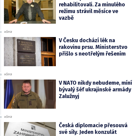
rehabilitovali. Za minulého
režimu strávil měsíce ve
vazbě
včera
V Česku dochází lék na
rakovinu prsu. Ministerstvo
přišlo s neotřelým řešením
včera
V NATO nikdy nebudeme, míní
bývalý šéf ukrajinské armády
Zalužnyj
včera
Česká diplomacie přesouvá
své síly. Jeden konzulát