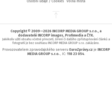
Osobní údaje / Cookies
Volná místa
Přejít
na
začátek
stránky
Copyright © 2009—2026 INCORP MEDIA GROUP s.r.o., a
dodavatelé INCORP images, Profimedia a ČTK.
Jakékoliv užití obsahu včetně převzetí, šíření či dalšího zpřístupňování článků a
fotografií je bez souhlasu INCORP MEDIA GROUP s.r.o. zakázáno.
Provozovatelem zpravodajského serveru
EuroZprávy.cz
je
INCORP
MEDIA GROUP s.r.o.
, IC:
118 23 054
.