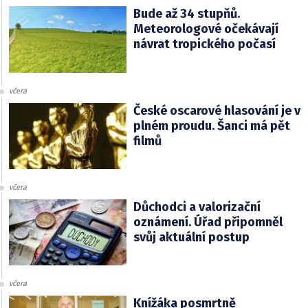
Bude až 34 stupňů.
Meteorologové očekávají
návrat tropického počasí
včera
České oscarové hlasování je v
plném proudu. Šanci má pět
filmů
včera
Důchodci a valorizační
oznámení. Úřad připomněl
svůj aktuální postup
včera
Knížáka posmrtně