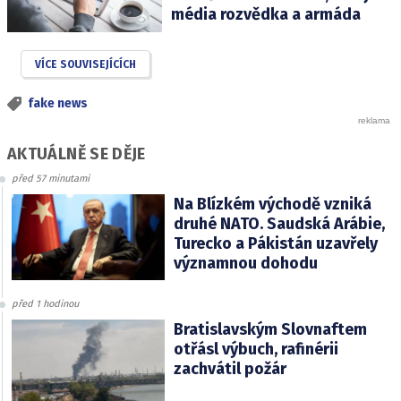
média rozvědka a armáda
VÍCE SOUVISEJÍCÍCH
fake news
AKTUÁLNĚ SE DĚJE
před 57 minutami
Na Blízkém východě vzniká
druhé NATO. Saudská Arábie,
Turecko a Pákistán uzavřely
významnou dohodu
před 1 hodinou
Bratislavským Slovnaftem
otřásl výbuch, rafinérii
zachvátil požár