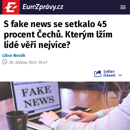
MEN
S fake news se setkalo 45
procent Čechů. Kterým lžím
lidé věří nejvíce?
Libor Novák
30. dubna 2024 10:47
Sdílet
článek