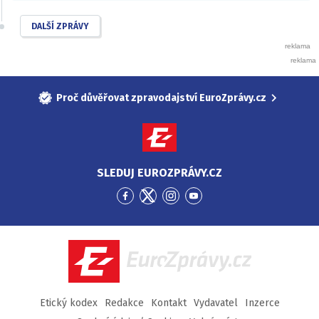
DALŠÍ ZPRÁVY
Proč důvěřovat zpravodajství EuroZprávy.cz
SLEDUJ EUROZPRÁVY.CZ
Přejít
Přejít
Přejít
Přejít
na
na
na
na
Facebook
Twitter
Instagram
YouTube
EuroZprávy.cz
Etický kodex
Redakce
Kontakt
Vydavatel
Inzerce