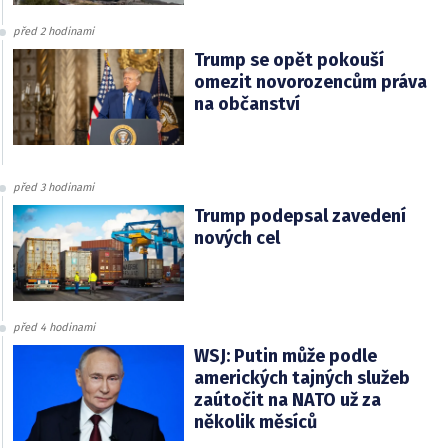
před 2 hodinami
Trump se opět pokouší
omezit novorozencům práva
na občanství
před 3 hodinami
Trump podepsal zavedení
nových cel
před 4 hodinami
WSJ: Putin může podle
amerických tajných služeb
zaútočit na NATO už za
několik měsíců