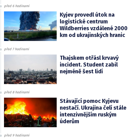
před 6 hodinami
Kyjev provedl útok na
logistické centrum
Wildberries vzdálené 2000
km od ukrajinských hranic
před 7 hodinami
Thajskem otřásl krvavý
incident. Student zabil
nejméně šest lidí
před 8 hodinami
Stávající pomoc Kyjevu
nestačí. Ukrajina čelí stále
intenzivnějším ruským
úderům
před 9 hodinami