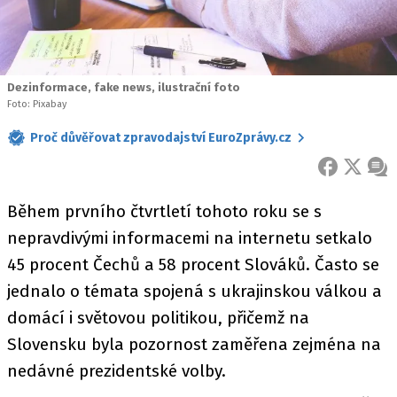
Dezinformace, fake news, ilustrační foto
Foto: Pixabay
Proč důvěřovat zpravodajství EuroZprávy.cz
FACEBOOK
X
ZPR
Během prvního čtvrtletí tohoto roku se s
nepravdivými informacemi na internetu setkalo
45 procent Čechů a 58 procent Slováků. Často se
jednalo o témata spojená s ukrajinskou válkou a
domácí i světovou politikou, přičemž na
Slovensku byla pozornost zaměřena zejména na
nedávné prezidentské volby.