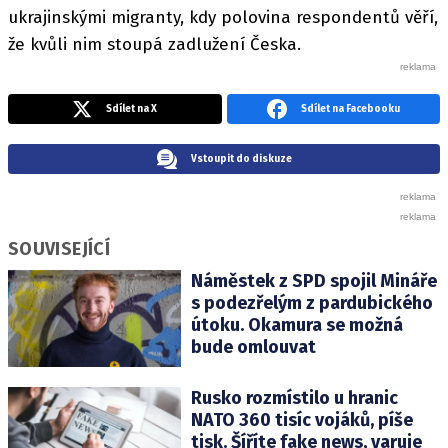
ukrajinskými migranty, kdy polovina respondentů věří,
že kvůli nim stoupá zadlužení Česka.
Sdílet na X
Sdílet na Facebooku
Vstoupit do diskuze
SOUVISEJÍCÍ
Náměstek z SPD spojil Mináře
s podezřelým z pardubického
útoku. Okamura se možná
bude omlouvat
Rusko rozmístilo u hranic
NATO 360 tisíc vojáků, píše
tisk. Šíříte fake news, varuje