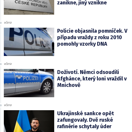
zanikne, jiný vznikne
včera
Policie objasnila pomníček. V
případu vraždy z roku 2010
pomohly vzorky DNA
včera
Doživotí. Němci odsoudili
Afghánce, který loni vraždil v
Mnichově
včera
Ukrajinské sankce opět
zafungovaly. Dvě ruské
rafinérie schytaly úder