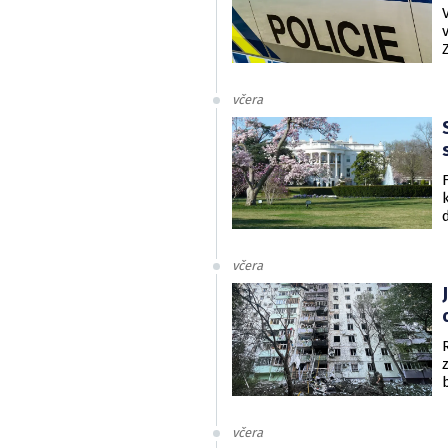
včera
včera
včera