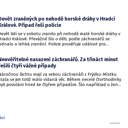
Devět zraněných po nehodě horské dráhy v Hradci
Králové. Případ řeší policie
Devět lidí se v sobotu zranilo při nehodě malé horské dráhy v
Hradci Králové. Převážně šlo o děti, podle záchranářů se
jednalo o lehká zranění. Policie prověřuje událost pro
podezření z obecného ohrožení z nedbalosti.
Neuvěřitelné nasazení záchranářů. Za třináct minut
řešili čtyři vážné případy
Náročnou šichtu mají za sebou záchranáři z Frýdku-Místku.
Stala se jim totiž málo vídaná věc. Během necelé čtvrthodinky
byli povoláni hned ke čtyřem případům. Šlo například o ženu
v bezvědomí či o dítě zraněné při dopravní nehodě.
ání