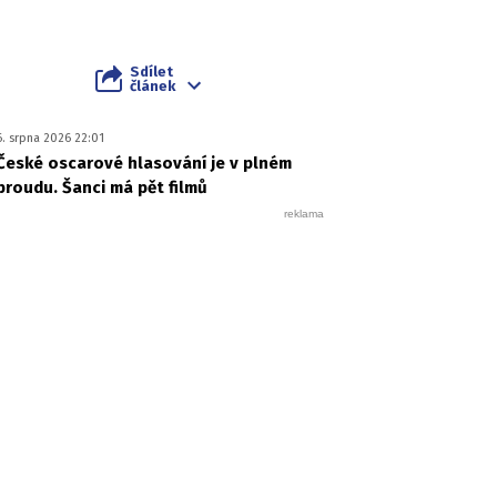
Sdílet
článek
6. srpna 2026 22:01
České oscarové hlasování je v plném
proudu. Šanci má pět filmů