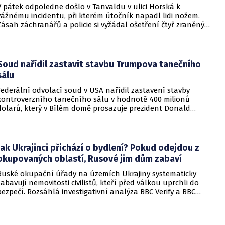
V pátek odpoledne došlo v Tanvaldu v ulici Horská k
vážnému incidentu, při kterém útočník napadl lidi nožem.
Zásah záchranářů a policie si vyžádal ošetření čtyř zraněných
osob, přičemž tři z nich utrpěly těžká poranění.
Soud nařídil zastavit stavbu Trumpova tanečního
sálu
Federální odvolací soud v USA nařídil zastavení stavby
kontroverzního tanečního sálu v hodnotě 400 milionů
dolarů, který v Bílém domě prosazuje prezident Donald
Trump. Páteční rozhodnutí představuje vážnou překážku pro
administrativu a otevírá cestu k právní bitvě před Nejvyšším
soudem.
Jak Ukrajinci přichází o bydlení? Pokud odejdou z
okupovaných oblastí, Rusové jim dům zabaví
Ruské okupační úřady na územích Ukrajiny systematicky
zabavují nemovitosti civilistů, kteří před válkou uprchli do
bezpečí. Rozsáhlá investigativní analýza BBC Verify a BBC
Russian odhalila, že od roku 2024 bylo identifikováno k
zabavení nebo již přímo zkonfiskováno přes 34 tisíc domů a
bytů.