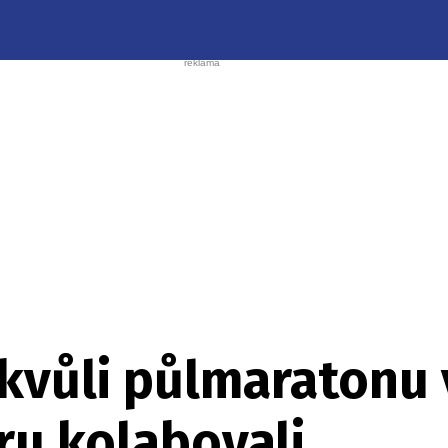
kvůli půlmaratonu 
ru kolabovali