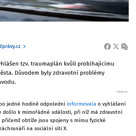
Zprávy.cz
FACEBOOK
X
ZPRÁ
yhlášen tzv. traumaplán kvůli probíhajícímu
města. Důvodem byly zdravotní problémy
závodu.
 po jedné hodině odpolední
informovala
o vyhlášení
došlo k mimořádné události, při níž má zdravotní
 přičemž obtíže jsou spojeny s mírou fyzické
áchranáři na sociální síti X.