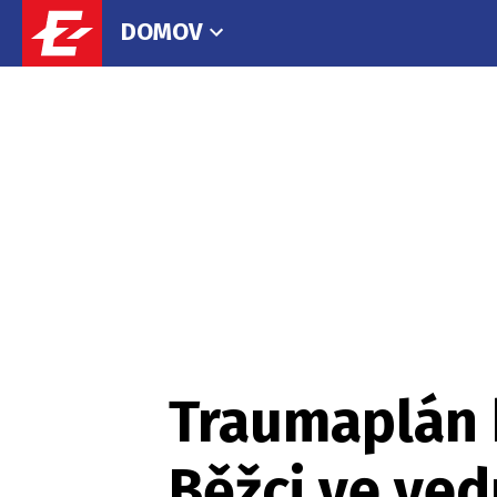
DOMOV
Traumaplán 
Běžci ve ved