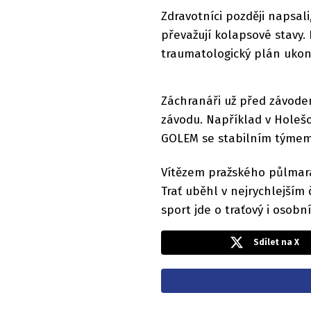
Zdravotníci později napsali
převažují kolapsové stavy.
traumatologický plán ukon
Záchranáři už před závod
závodu. Například v Holešo
GOLEM se stabilním týmem 
Vítězem pražského půlmarat
Trať uběhl v nejrychlejším
sport jde o traťový i osobn
Sdílet na X