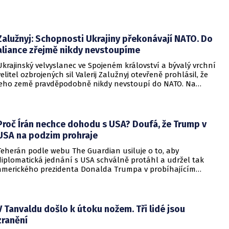
Zalužnyj: Schopnosti Ukrajiny překonávají NATO. Do
aliance zřejmě nikdy nevstoupíme
Ukrajinský velvyslanec ve Spojeném království a bývalý vrchní
velitel ozbrojených sil Valerij Zalužnyj otevřeně prohlásil, že
jeho země pravděpodobně nikdy nevstoupí do NATO. Na
setkání s evropskými velvyslanci uvedl, že se v otázce členství
pohyboval celá léta, avšak současná realita ukazuje, že
alianční standardy jsou pro Kyjev v současné podobě
nedosažitelné.
Proč Írán nechce dohodu s USA? Doufá, že Trump v
USA na podzim prohraje
Teherán podle webu The Guardian usiluje o to, aby
diplomatická jednání s USA schválně protáhl a udržel tak
amerického prezidenta Donalda Trumpa v probíhajícím
konfliktu až do podzimních voleb do Kongresu. Cílem íránské
strany je uštědřit americkému prezidentovi politickou ránu,
která by se mohla vyrovnat krizi s americkými teheránskými
rukojmími za prezidenta Jimmyho Cartera.
V Tanvaldu došlo k útoku nožem. Tři lidé jsou
zranění