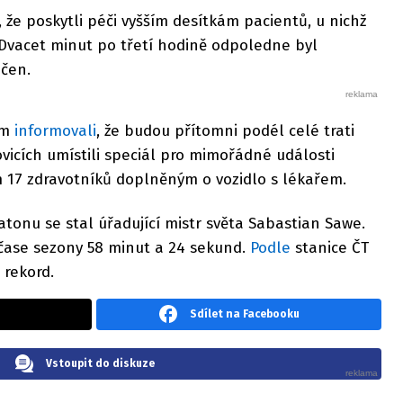
, že poskytli péči vyšším desítkám pacientů, u nichž
 Dvacet minut po třetí hodině odpoledne byl
čen.
em
informovali
, že budou přítomni podél celé trati
vicích umístili speciál pro mimořádné události
17 zdravotníků doplněným o vozidlo s lékařem.
onu se stal úřadující mistr světa Sabastian Sawe.
 čase sezony 58 minut a 24 sekund.
Podle
stanice ČT
í rekord.
Sdílet na Facebooku
Vstoupit do diskuze