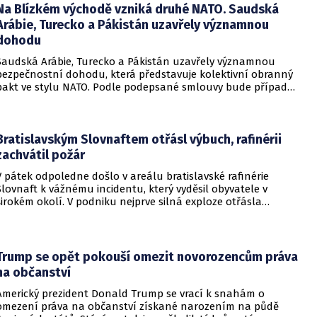
Na Blízkém východě vzniká druhé NATO. Saudská
Arábie, Turecko a Pákistán uzavřely významnou
dohodu
Saudská Arábie, Turecko a Pákistán uzavřely významnou
bezpečnostní dohodu, která představuje kolektivní obranný
pakt ve stylu NATO. Podle podepsané smlouvy bude případný
útok na některou z těchto tří zemí považován za útok na
všechny členy aliance, což má posílit odstrašující sílu v
regionu.
Bratislavským Slovnaftem otřásl výbuch, rafinérii
zachvátil požár
V pátek odpoledne došlo v areálu bratislavské rafinérie
Slovnaft k vážnému incidentu, který vyděsil obyvatele v
širokém okolí. V podniku nejprve silná exploze otřásla
budovami a následně vypukl rozsáhlý požár.
Trump se opět pokouší omezit novorozencům práva
na občanství
Americký prezident Donald Trump se vrací k snahám o
omezení práva na občanství získané narozením na půdě