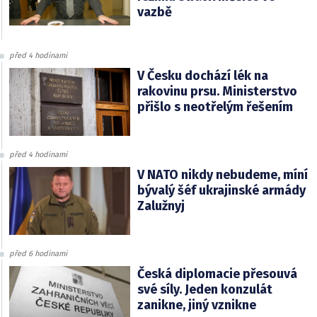
vazbě
před 4 hodinami
V Česku dochází lék na
rakovinu prsu. Ministerstvo
přišlo s neotřelým řešením
před 4 hodinami
V NATO nikdy nebudeme, míní
bývalý šéf ukrajinské armády
Zalužnyj
před 6 hodinami
Česká diplomacie přesouvá
své síly. Jeden konzulát
zanikne, jiný vznikne