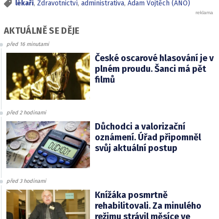
lékaři
,
Zdravotnictví
,
administrativa
,
Adam Vojtěch (ANO)
AKTUÁLNĚ SE DĚJE
před 16 minutami
České oscarové hlasování je v
plném proudu. Šanci má pět
filmů
před 2 hodinami
Důchodci a valorizační
oznámení. Úřad připomněl
svůj aktuální postup
před 3 hodinami
Knížáka posmrtně
rehabilitovali. Za minulého
režimu strávil měsíce ve