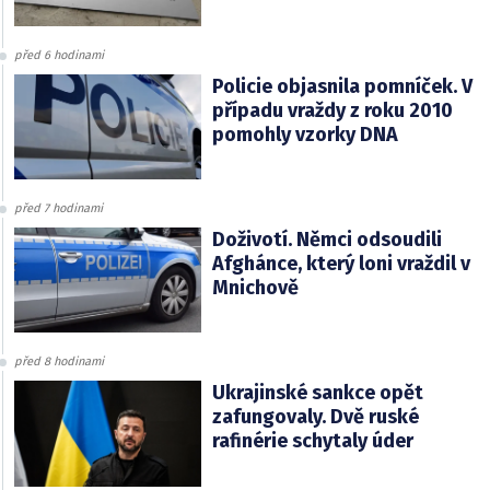
před 6 hodinami
Policie objasnila pomníček. V
případu vraždy z roku 2010
pomohly vzorky DNA
před 7 hodinami
Doživotí. Němci odsoudili
Afghánce, který loni vraždil v
Mnichově
před 8 hodinami
Ukrajinské sankce opět
zafungovaly. Dvě ruské
rafinérie schytaly úder