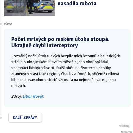
nasadila robota
včera
Počet mrtvých po ruském útoku stoupá.
Ukrajině chybí interceptory
Rozsáhlý noční útok ruských bezpilotních letounů a balistických
střel si v ukrajinském hlavním městě a jeho okolí vyžádal
sedmnáct lidských životů. Další oběti na životech a desítky
zraněných hlásí také regiony Charkiv a Doněck, přičemž celková
bilance dosavadních střetů vzrostla na nejméně dvacet jedna
mrtvých.
Zdroj:
Libor Novák
DALŠÍ ZPRÁVY