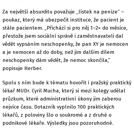
Za největší absurditu považuje „lístek na peníze“ –
poukaz, který má ubezpečit instituce, že pacient je
stále pacientem. „Přichází si pro něj 1–2× do měsíce,
přestože jsem sociální správě i zaměstnavateli dal
vědět vypsáním neschopenky, že pan XY je nemocen
a je nemocen až do doby, než jim dalším dílem
neschopenky dám vědět, že nemoc skončila,“
popisuje Herber.
Spolu s ním bude k tématu hovořit i pražský praktický
lékař MUDr. Cyril Mucha, který si mezi kolegy udělal
průzkum, které administrativní úkony jim zaberou
nejvíce času. Dotazník vyplnilo 100 praktických
lékařů, z poloviny šlo o soukromé a z druhé o
podnikové lékaře. Výsledky jsou pozoruhodné.