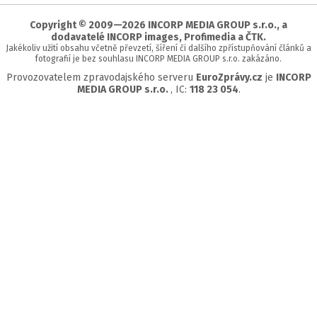
stránky
Copyright © 2009—2026 INCORP MEDIA GROUP s.r.o., a
dodavatelé INCORP images, Profimedia a ČTK.
Jakékoliv užití obsahu včetně převzetí, šíření či dalšího zpřístupňování článků a
fotografií je bez souhlasu INCORP MEDIA GROUP s.r.o. zakázáno.
Provozovatelem zpravodajského serveru
EuroZprávy.cz
je
INCORP
MEDIA GROUP s.r.o.
, IC:
118 23 054
.