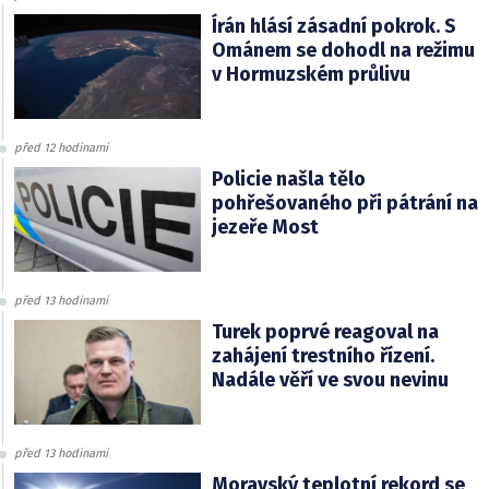
Írán hlásí zásadní pokrok. S
Ománem se dohodl na režimu
v Hormuzském průlivu
před 12 hodinami
Policie našla tělo
pohřešovaného při pátrání na
jezeře Most
před 13 hodinami
Turek poprvé reagoval na
zahájení trestního řízení.
Nadále věří ve svou nevinu
před 13 hodinami
Moravský teplotní rekord se