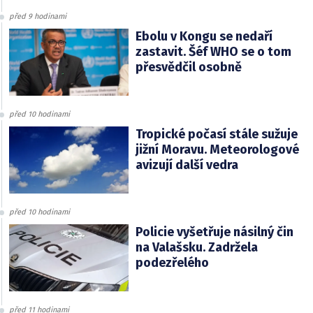
před 9 hodinami
Ebolu v Kongu se nedaří
zastavit. Šéf WHO se o tom
přesvědčil osobně
před 10 hodinami
Tropické počasí stále sužuje
jižní Moravu. Meteorologové
avizují další vedra
před 10 hodinami
Policie vyšetřuje násilný čin
na Valašsku. Zadržela
podezřelého
před 11 hodinami