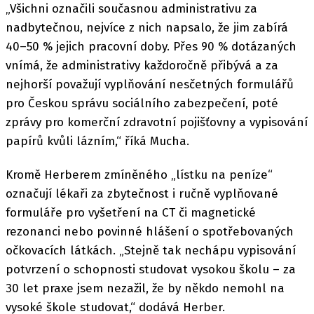
„Všichni označili současnou administrativu za
nadbytečnou, nejvíce z nich napsalo, že jim zabírá
40–50 % jejich pracovní doby. Přes 90 % dotázaných
vnímá, že administrativy každoročně přibývá a za
nejhorší považují vyplňování nesčetných formulářů
pro Českou správu sociálního zabezpečení, poté
zprávy pro komerční zdravotní pojišťovny a vypisování
papírů kvůli lázním,“ říká Mucha.
Kromě Herberem zmíněného „lístku na peníze“
označují lékaři za zbytečnost i ručně vyplňované
formuláře pro vyšetření na CT či magnetické
rezonanci nebo povinné hlášení o spotřebovaných
očkovacích látkách. „Stejně tak nechápu vypisování
potvrzení o schopnosti studovat vysokou školu – za
30 let praxe jsem nezažil, že by někdo nemohl na
vysoké škole studovat,“ dodává Herber.