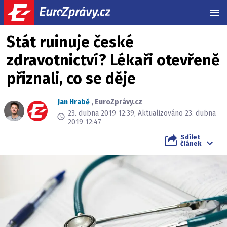
MEN
Stát ruinuje české
zdravotnictví? Lékaři otevřeně
přiznali, co se děje
Jan Hrabě
,
EuroZprávy.cz
23. dubna 2019 12:39, Aktualizováno 23. dubna
2019 12:47
Sdílet
článek