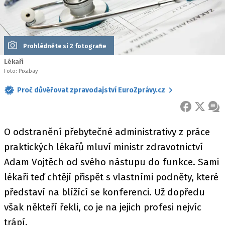
Prohlédněte si 2 fotografie
Lékaři
Foto: Pixabay
Proč důvěřovat zpravodajství EuroZprávy.cz
FACEBOOK
X
ZPR
O odstranění přebytečné administrativy z práce
praktických lékařů mluví ministr zdravotnictví
Adam Vojtěch od svého nástupu do funkce. Sami
lékaři teď chtějí přispět s vlastními podněty, které
představí na blížící se konferenci. Už dopředu
však někteří řekli, co je na jejich profesi nejvíc
trápí.