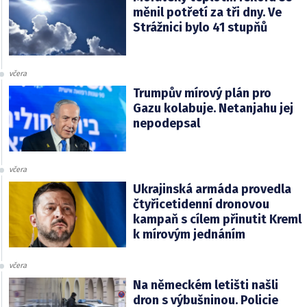
měnil potřetí za tři dny. Ve
Strážnici bylo 41 stupňů
včera
Trumpův mírový plán pro
Gazu kolabuje. Netanjahu jej
nepodepsal
včera
Ukrajinská armáda provedla
čtyřicetidenní dronovou
kampaň s cílem přinutit Kreml
k mírovým jednáním
včera
Na německém letišti našli
dron s výbušninou. Policie