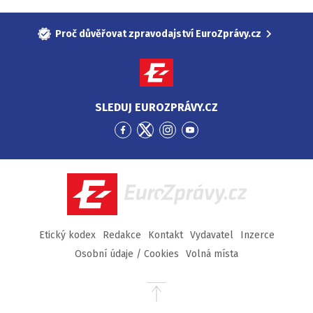
Proč důvěřovat zpravodajství EuroZprávy.cz
SLEDUJ EUROZPRÁVY.CZ
Přejít
Přejít
Přejít
Přejít
na
na
na
na
Facebook
Twitter
Instagram
YouTube
EuroZprávy.cz
Etický kodex
Redakce
Kontakt
Vydavatel
Inzerce
Osobní údaje / Cookies
Volná místa
Přejít
na
začátek