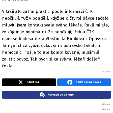
V kraji ale zatím praktici podle informací ČTK
neočkují. "Už v pondělí, když se o čtvrté dávce začalo
mluvit, jsem kontaktovala svého lékaře. Řekli mi ale,
že zájem je minimální. Že neočkují," řekla ČTK
osmasedmdesátiletá Vlastimila Bulíková z Opavska.
Ta nyní chce využít očkování v ostravské fakultní
nemocnici. "Už je to ale komplikované, musím si
zajistit odvoz. Tak bych si ke svému lékaři došla,"
řekla.
Sdílet na X
Sdílet na Facebooku
Vstoupit do diskuze