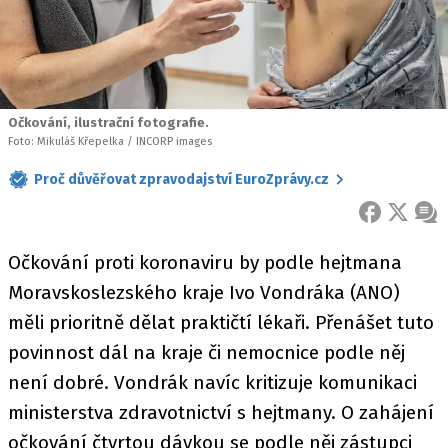
Očkování, ilustrační fotografie.
Foto: Mikuláš Křepelka / INCORP images
Proč důvěřovat zpravodajství EuroZprávy.cz
FACEBOOK
X
ZPR
Očkování proti koronaviru by podle hejtmana
Moravskoslezského kraje Ivo Vondráka (ANO)
měli prioritně dělat praktičtí lékaři. Přenášet tuto
povinnost dál na kraje či nemocnice podle něj
není dobré. Vondrák navíc kritizuje komunikaci
ministerstva zdravotnictví s hejtmany. O zahájení
očkování čtvrtou dávkou se podle něj zástupci