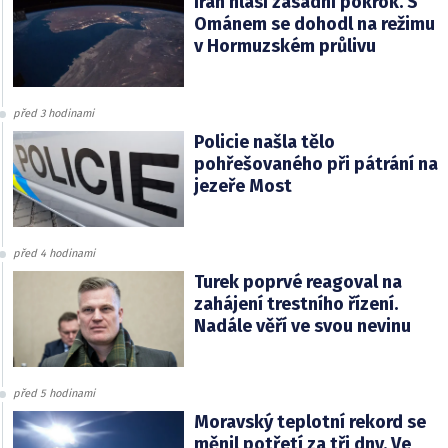
Írán hlásí zásadní pokrok. S
Ománem se dohodl na režimu
v Hormuzském průlivu
před 3 hodinami
Policie našla tělo
pohřešovaného při pátrání na
jezeře Most
před 4 hodinami
Turek poprvé reagoval na
zahájení trestního řízení.
Nadále věří ve svou nevinu
před 5 hodinami
Moravský teplotní rekord se
měnil potřetí za tři dny. Ve