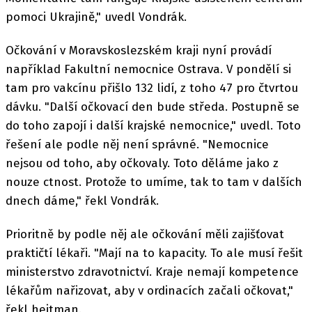
pomoci Ukrajině," uvedl Vondrák.
Očkování v Moravskoslezském kraji nyní provádí
například Fakultní nemocnice Ostrava. V pondělí si
tam pro vakcínu přišlo 132 lidí, z toho 47 pro čtvrtou
dávku. "Další očkovací den bude středa. Postupně se
do toho zapojí i další krajské nemocnice," uvedl. Toto
řešení ale podle něj není správné. "Nemocnice
nejsou od toho, aby očkovaly. Toto děláme jako z
nouze ctnost. Protože to umíme, tak to tam v dalších
dnech dáme," řekl Vondrák.
Prioritně by podle něj ale očkování měli zajišťovat
praktičtí lékaři. "Mají na to kapacity. To ale musí řešit
ministerstvo zdravotnictví. Kraje nemají kompetence
lékařům nařizovat, aby v ordinacích začali očkovat,"
řekl hejtman.