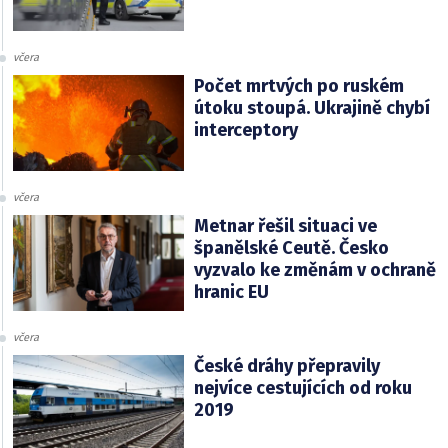
včera
Počet mrtvých po ruském
útoku stoupá. Ukrajině chybí
interceptory
včera
Metnar řešil situaci ve
španělské Ceutě. Česko
vyzvalo ke změnám v ochraně
hranic EU
včera
České dráhy přepravily
nejvíce cestujících od roku
2019