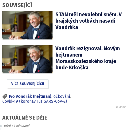
SOUVISEJÍCÍ
STAN měl nevolební sněm. V
krajských volbách nasadí
Vondráka
Vondrák rezignoval. Novým
hejtmanem
Moravskoslezského kraje
bude Krkoška
VÍCE SOUVISEJÍCÍCH
Ivo Vondrák (hejtman)
,
očkování
,
Covid-19 (koronavirus SARS-CoV-2)
AKTUÁLNĚ SE DĚJE
před 44 minutami