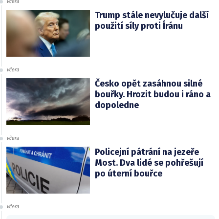
včera
Trump stále nevylučuje další
použití síly proti Íránu
včera
Česko opět zasáhnou silné
bouřky. Hrozit budou i ráno a
dopoledne
včera
Policejní pátrání na jezeře
Most. Dva lidé se pohřešují
po úterní bouřce
včera