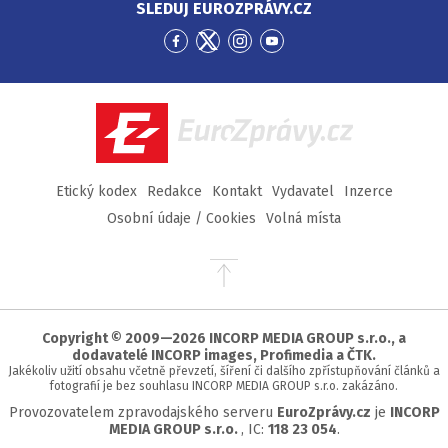
SLEDUJ EUROZPRÁVY.CZ
Přejít
Přejít
Přejít
Přejít
na
na
na
na
Facebook
Twitter
Instagram
YouTube
EuroZprávy.cz
Etický kodex
Redakce
Kontakt
Vydavatel
Inzerce
Osobní údaje / Cookies
Volná místa
Přejít
na
začátek
stránky
Copyright © 2009—2026 INCORP MEDIA GROUP s.r.o., a
dodavatelé INCORP images, Profimedia a ČTK.
Jakékoliv užití obsahu včetně převzetí, šíření či dalšího zpřístupňování článků a
fotografií je bez souhlasu INCORP MEDIA GROUP s.r.o. zakázáno.
Provozovatelem zpravodajského serveru
EuroZprávy.cz
je
INCORP
MEDIA GROUP s.r.o.
, IC:
118 23 054
.