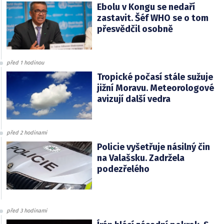
Ebolu v Kongu se nedaří
zastavit. Šéf WHO se o tom
přesvědčil osobně
před 1 hodinou
Tropické počasí stále sužuje
jižní Moravu. Meteorologové
avizují další vedra
před 2 hodinami
Policie vyšetřuje násilný čin
na Valašsku. Zadržela
podezřelého
před 3 hodinami