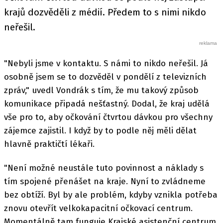
krajů dozvěděli z médií. Předem to s nimi nikdo
neřešil.
"Nebyli jsme v kontaktu. S námi to nikdo neřešil. Já
osobně jsem se to dozvěděl v pondělí z televizních
zpráv," uvedl Vondrák s tím, že mu takový způsob
komunikace připadá nešťastný. Dodal, že kraj udělá
vše pro to, aby očkování čtvrtou dávkou pro všechny
zájemce zajistil. I když by to podle něj měli dělat
hlavně praktičtí lékaři.
"Není možné neustále tuto povinnost a náklady s
tím spojené přenášet na kraje. Nyní to zvládneme
bez obtíží. Byl by ale problém, kdyby vznikla potřeba
znovu otevřít velkokapacitní očkovací centrum.
Momentálně tam funguje Krajské asistenční centrum