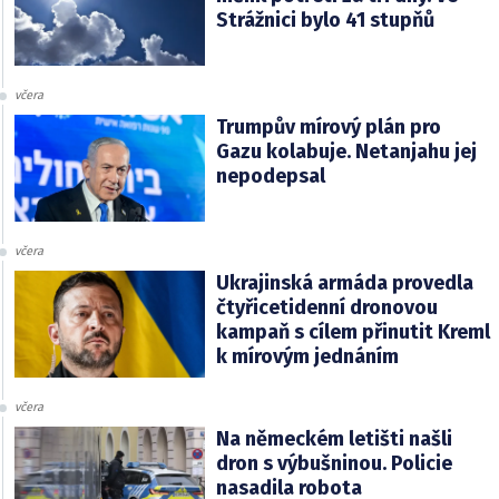
Strážnici bylo 41 stupňů
včera
Trumpův mírový plán pro
Gazu kolabuje. Netanjahu jej
nepodepsal
včera
Ukrajinská armáda provedla
čtyřicetidenní dronovou
kampaň s cílem přinutit Kreml
k mírovým jednáním
včera
Na německém letišti našli
dron s výbušninou. Policie
nasadila robota