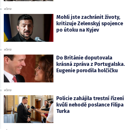
včera
Mohli jste zachránit životy,
kritizuje Zelenskyj spojence
po útoku na Kyjev
včera
Do Británie doputovala
krásná zpráva z Portugalska.
Eugenie porodila holčičku
včera
Policie zahájila trestní řízení
kvůli nehodě poslance Filipa
Turka