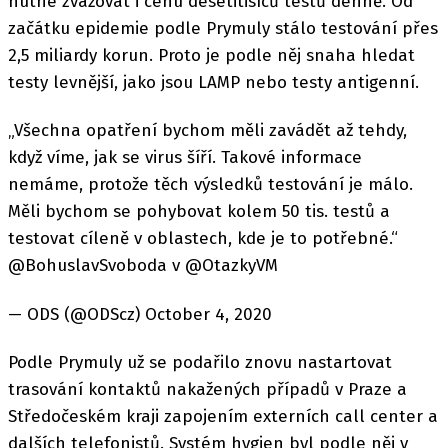
nutné zvažovat i cenu desetitisíců testů denně. Od
začátku epidemie podle Prymuly stálo testování přes
2,5 miliardy korun. Proto je podle něj snaha hledat
testy levnější, jako jsou LAMP nebo testy antigenní.
„Všechna opatření bychom měli zavádět až tehdy,
když víme, jak se virus šíří. Takové informace
nemáme, protože těch výsledků testování je málo.
Měli bychom se pohybovat kolem 50 tis. testů a
testovat cíleně v oblastech, kde je to potřebné.“
@BohuslavSvoboda v @OtazkyVM
— ODS (@ODScz) October 4, 2020
Podle Prymuly už se podařilo znovu nastartovat
trasování kontaktů nakažených případů v Praze a
Středočeském kraji zapojením externích call center a
dalších telefonistů. Systém hygien byl podle něj v