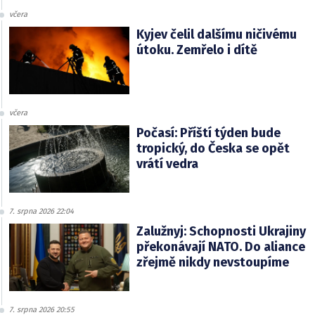
včera
Kyjev čelil dalšímu ničivému
útoku. Zemřelo i dítě
včera
Počasí: Příští týden bude
tropický, do Česka se opět
vrátí vedra
7. srpna 2026 22:04
Zalužnyj: Schopnosti Ukrajiny
překonávají NATO. Do aliance
zřejmě nikdy nevstoupíme
7. srpna 2026 20:55