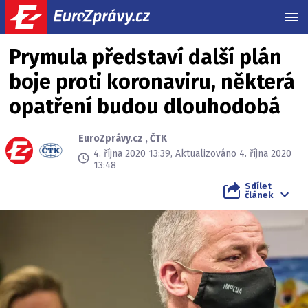
MEN
Prymula představí další plán
boje proti koronaviru, některá
opatření budou dlouhodobá
EuroZprávy.cz
,
ČTK
4. října 2020 13:39, Aktualizováno 4. října 2020
13:48
Sdílet
článek