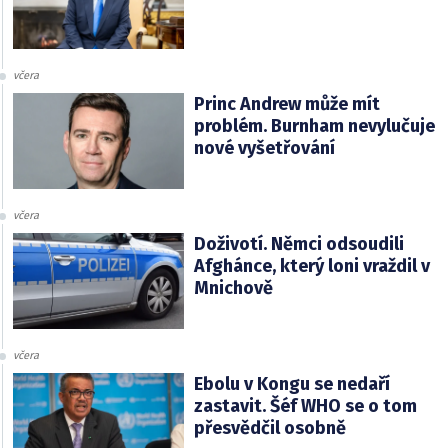
včera
Princ Andrew může mít
problém. Burnham nevylučuje
nové vyšetřování
včera
Doživotí. Němci odsoudili
Afghánce, který loni vraždil v
Mnichově
včera
Ebolu v Kongu se nedaří
zastavit. Šéf WHO se o tom
přesvědčil osobně