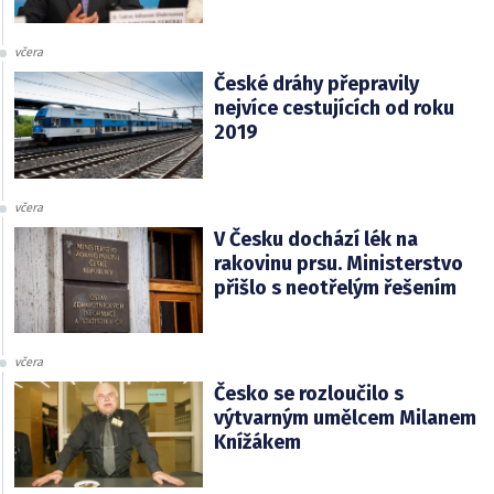
včera
České dráhy přepravily
nejvíce cestujících od roku
2019
včera
V Česku dochází lék na
rakovinu prsu. Ministerstvo
přišlo s neotřelým řešením
včera
Česko se rozloučilo s
výtvarným umělcem Milanem
Knížákem