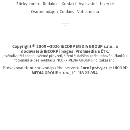
Etický kodex
Redakce
Kontakt
Vydavatel
Inzerce
Osobní údaje / Cookies
Volná místa
Přejít
na
začátek
stránky
Copyright © 2009—2026 INCORP MEDIA GROUP s.r.o., a
dodavatelé INCORP images, Profimedia a ČTK.
Jakékoliv užití obsahu včetně převzetí, šíření či dalšího zpřístupňování článků a
fotografií je bez souhlasu INCORP MEDIA GROUP s.r.o. zakázáno.
Provozovatelem zpravodajského serveru
EuroZprávy.cz
je
INCORP
MEDIA GROUP s.r.o.
, IC:
118 23 054
.