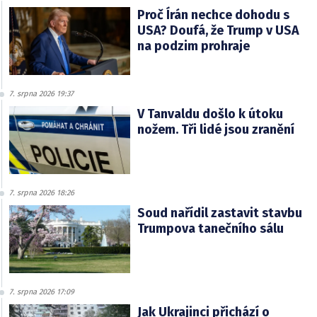
Proč Írán nechce dohodu s
USA? Doufá, že Trump v USA
na podzim prohraje
7. srpna 2026 19:37
V Tanvaldu došlo k útoku
nožem. Tři lidé jsou zranění
7. srpna 2026 18:26
Soud nařídil zastavit stavbu
Trumpova tanečního sálu
7. srpna 2026 17:09
Jak Ukrajinci přichází o