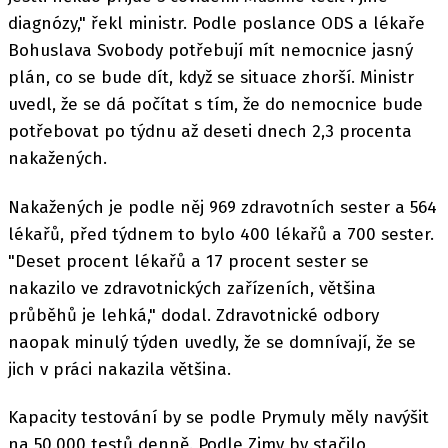
diagnózy," řekl ministr. Podle poslance ODS a lékaře
Bohuslava Svobody potřebují mít nemocnice jasný
plán, co se bude dít, když se situace zhorší. Ministr
uvedl, že se dá počítat s tím, že do nemocnice bude
potřebovat po týdnu až deseti dnech 2,3 procenta
nakažených.
Nakažených je podle něj 969 zdravotních sester a 564
lékařů, před týdnem to bylo 400 lékařů a 700 sester.
"Deset procent lékařů a 17 procent sester se
nakazilo ve zdravotnických zařízeních, většina
průběhů je lehká," dodal. Zdravotnické odbory
naopak minulý týden uvedly, že se domnívají, že se
jich v práci nakazila většina.
Kapacity testování by se podle Prymuly měly navýšit
na 50.000 testů denně. Podle Zimy by stačilo