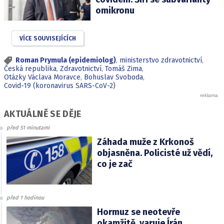
omikronu
VÍCE SOUVISEJÍCÍCH
Roman Prymula (epidemiolog)
,
ministerstvo zdravotnictví
,
Česká republika
,
Zdravotnictví
,
Tomáš Zima
,
Otázky Václava Moravce
,
Bohuslav Svoboda
,
Covid-19 (koronavirus SARS-CoV-2)
AKTUÁLNĚ SE DĚJE
před 51 minutami
Záhada muže z Krkonoš
objasněna. Policisté už vědí,
co je zač
před 1 hodinou
Hormuz se neotevře
okamžitě, varuje Írán