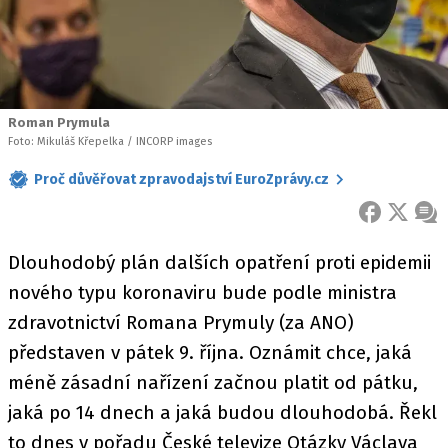
Roman Prymula
Foto: Mikuláš Křepelka / INCORP images
Proč důvěřovat zpravodajství EuroZprávy.cz
FACEBOOK
X
ZPR
Dlouhodobý plán dalších opatření proti epidemii
nového typu koronaviru bude podle ministra
zdravotnictví Romana Prymuly (za ANO)
představen v pátek 9. října. Oznámit chce, jaká
méně zásadní nařízení začnou platit od pátku,
jaká po 14 dnech a jaká budou dlouhodobá. Řekl
to dnes v pořadu České televize Otázky Václava