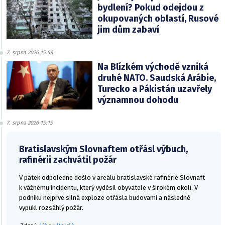
bydlení? Pokud odejdou z
okupovaných oblastí, Rusové
jim dům zabaví
7. srpna 2026 15:54
Na Blízkém východě vzniká
druhé NATO. Saudská Arábie,
Turecko a Pákistán uzavřely
významnou dohodu
7. srpna 2026 15:15
Bratislavským Slovnaftem otřásl výbuch,
rafinérii zachvátil požár
V pátek odpoledne došlo v areálu bratislavské rafinérie Slovnaft
k vážnému incidentu, který vyděsil obyvatele v širokém okolí. V
podniku nejprve silná exploze otřásla budovami a následně
vypukl rozsáhlý požár.