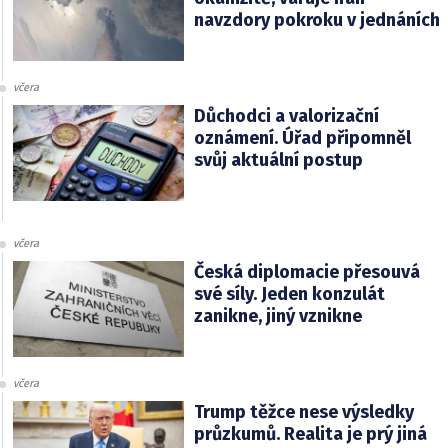
navzdory pokroku v jednáních
včera
Důchodci a valorizační
oznámení. Úřad připomněl
svůj aktuální postup
včera
Česká diplomacie přesouvá
své síly. Jeden konzulát
zanikne, jiný vznikne
včera
Trump těžce nese výsledky
průzkumů. Realita je prý jiná