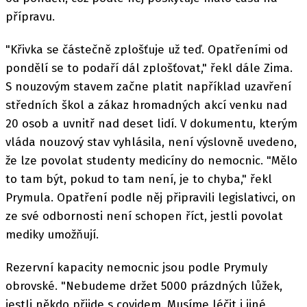
přípravu.
"Křivka se částečně zplošťuje už teď. Opatřeními od
pondělí se to podaří dál zplošťovat," řekl dále Zima.
S nouzovým stavem začne platit například uzavření
středních škol a zákaz hromadných akcí venku nad
20 osob a uvnitř nad deset lidí. V dokumentu, kterým
vláda nouzový stav vyhlásila, není výslovně uvedeno,
že lze povolat studenty medicíny do nemocnic. "Mělo
to tam být, pokud to tam není, je to chyba," řekl
Prymula. Opatření podle něj připravili legislativci, on
ze své odbornosti není schopen říct, jestli povolat
mediky umožňují.
Rezervní kapacity nemocnic jsou podle Prymuly
obrovské. "Nebudeme držet 5000 prázdných lůžek,
jestli někdo přijde s covidem. Musíme léčit i jiné