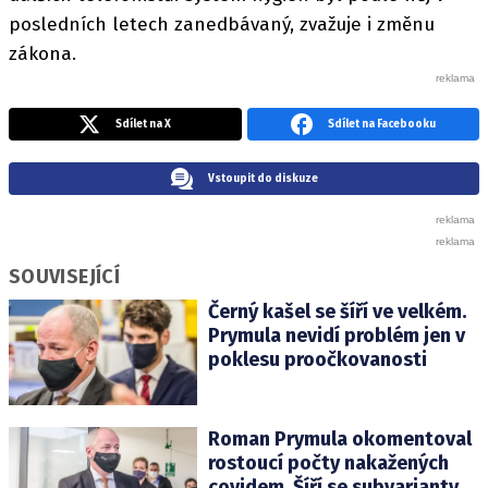
posledních letech zanedbávaný, zvažuje i změnu
zákona.
Sdílet na X
Sdílet na Facebooku
Vstoupit do diskuze
SOUVISEJÍCÍ
Černý kašel se šíří ve velkém.
Prymula nevidí problém jen v
poklesu proočkovanosti
Roman Prymula okomentoval
rostoucí počty nakažených
covidem. Šíří se subvarianty