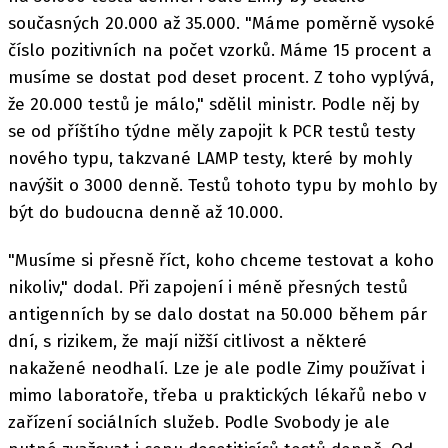
současných 20.000 až 35.000. "Máme poměrně vysoké
číslo pozitivních na počet vzorků. Máme 15 procent a
musíme se dostat pod deset procent. Z toho vyplývá,
že 20.000 testů je málo," sdělil ministr. Podle něj by
se od příštího týdne měly zapojit k PCR testů testy
nového typu, takzvané LAMP testy, které by mohly
navýšit o 3000 denně. Testů tohoto typu by mohlo by
být do budoucna denně až 10.000.
"Musíme si přesně říct, koho chceme testovat a koho
nikoliv," dodal. Při zapojení i méně přesných testů
antigenních by se dalo dostat na 50.000 během pár
dní, s rizikem, že mají nižší citlivost a některé
nakažené neodhalí. Lze je ale podle Zimy používat i
mimo laboratoře, třeba u praktických lékařů nebo v
zařízení sociálních služeb. Podle Svobody je ale