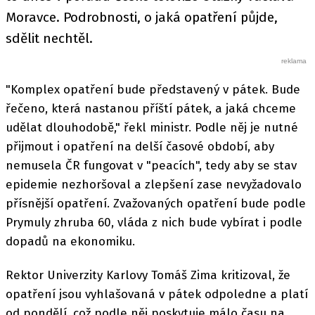
Moravce. Podrobnosti, o jaká opatření půjde,
sdělit nechtěl.
"Komplex opatření bude představený v pátek. Bude
řečeno, která nastanou příští pátek, a jaká chceme
udělat dlouhodobě," řekl ministr. Podle něj je nutné
přijmout i opatření na delší časové období, aby
nemusela ČR fungovat v "peacích", tedy aby se stav
epidemie nezhoršoval a zlepšení zase nevyžadovalo
přísnější opatření. Zvažovaných opatření bude podle
Prymuly zhruba 60, vláda z nich bude vybírat i podle
dopadů na ekonomiku.
Rektor Univerzity Karlovy Tomáš Zima kritizoval, že
opatření jsou vyhlašovaná v pátek odpoledne a platí
od pondělí, což podle něj poskytuje málo času na