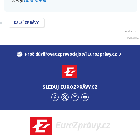
Zdroj:
Libor Novák
DALŠÍ ZPRÁVY
Proč důvěřovat zpravodajství EuroZprávy.cz
SLEDUJ EUROZPRÁVY.CZ
Přejít
Přejít
Přejít
Přejít
na
na
na
na
Facebook
Twitter
Instagram
YouTube
EuroZprávy.cz