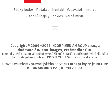
Etický kodex
Redakce
Kontakt
Vydavatel
Inzerce
Osobní údaje / Cookies
Volná místa
Přejít
na
začátek
stránky
Copyright © 2009—2026 INCORP MEDIA GROUP s.r.o., a
dodavatelé INCORP images, Profimedia a ČTK.
Jakékoliv užití obsahu včetně převzetí, šíření či dalšího zpřístupňování článků a
fotografií je bez souhlasu INCORP MEDIA GROUP s.r.o. zakázáno.
Provozovatelem zpravodajského serveru
EuroZprávy.cz
je
INCORP
MEDIA GROUP s.r.o.
, IC:
118 23 054
.