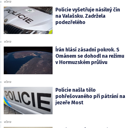
včera
Policie vyšetřuje násilný čin
na Valašsku. Zadržela
podezřelého
včera
Írán hlásí zásadní pokrok. S
Ománem se dohodl na režimu
v Hormuzském průlivu
včera
Policie našla tělo
pohřešovaného při pátrání na
jezeře Most
včera