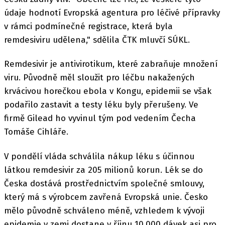
údaje hodnotí Evropská agentura pro léčivé přípravky
v rámci podmínečné registrace, která byla
remdesiviru udělena," sdělila ČTK mluvčí SÚKL.
Remdesivir je antivirotikum, které zabraňuje množení
viru. Původně měl sloužit pro léčbu nakažených
krvácivou horečkou ebola v Kongu, epidemii se však
podařilo zastavit a testy léku byly přerušeny. Ve
firmě Gilead ho vyvinul tým pod vedením Čecha
Tomáše Cihláře.
V pondělí vláda schválila nákup léku s účinnou
látkou remdesivir za 205 milionů korun. Lék se do
Česka dostává prostřednictvím společné smlouvy,
který má s výrobcem zavřená Evropská unie. Česko
mělo původně schváleno méně, vzhledem k vývoji
epidemie v zemi dostane v říjnu 10.000 dávek asi pro