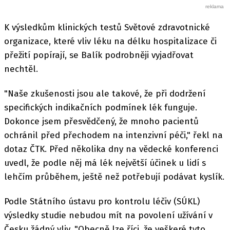
K výsledkům klinických testů Světové zdravotnické
organizace, které vliv léku na délku hospitalizace či
přežití popírají, se Balík podrobněji vyjadřovat
nechtěl.
"Naše zkušenosti jsou ale takové, že při dodržení
specifických indikačních podmínek lék funguje.
Dokonce jsem přesvědčený, že mnoho pacientů
ochránil před přechodem na intenzivní péči," řekl na
dotaz ČTK. Před několika dny na vědecké konferenci
uvedl, že podle něj má lék největší účinek u lidí s
lehčím průběhem, ještě než potřebují podávat kyslík.
Podle Státního ústavu pro kontrolu léčiv (SÚKL)
výsledky studie nebudou mít na povolení užívání v
Česku žádný vliv. "Obecně lze říci, že veškeré tyto