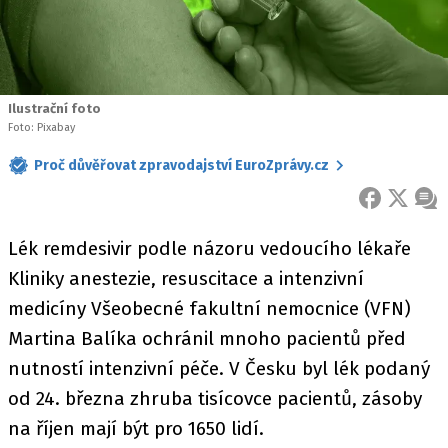
Ilustrační foto
Foto: Pixabay
Proč důvěřovat zpravodajství EuroZprávy.cz
FACEBOOK
X
ZPR
Lék remdesivir podle názoru vedoucího lékaře
Kliniky anestezie, resuscitace a intenzivní
medicíny Všeobecné fakultní nemocnice (VFN)
Martina Balíka ochránil mnoho pacientů před
nutností intenzivní péče. V Česku byl lék podaný
od 24. března zhruba tisícovce pacientů, zásoby
na říjen mají být pro 1650 lidí.