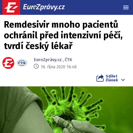
MEN
Remdesivir mnoho pacientů
ochránil před intenzivní péčí,
tvrdí český lékař
EuroZprávy.cz
,
ČTK
16. října 2020 16:48
Sdílet
článek