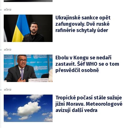
včera
Ukrajinské sankce opět
zafungovaly. Dvě ruské
rafinérie schytaly úder
včera
Ebolu v Kongu se nedaří
zastavit. Šéf WHO se o tom
přesvědčil osobně
včera
Tropické počasí stále sužuje
jižní Moravu. Meteorologové
avizují další vedra