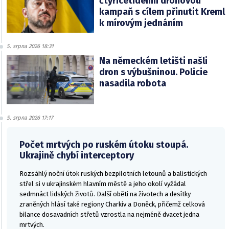
čtyřicetidenní dronovou
kampaň s cílem přinutit Kreml
k mírovým jednáním
5. srpna 2026 18:31
Na německém letišti našli
dron s výbušninou. Policie
nasadila robota
5. srpna 2026 17:17
Počet mrtvých po ruském útoku stoupá.
Ukrajině chybí interceptory
Rozsáhlý noční útok ruských bezpilotních letounů a balistických
střel si v ukrajinském hlavním městě a jeho okolí vyžádal
sedmnáct lidských životů. Další oběti na životech a desítky
zraněných hlásí také regiony Charkiv a Doněck, přičemž celková
bilance dosavadních střetů vzrostla na nejméně dvacet jedna
mrtvých.