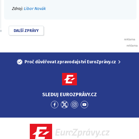
Zdroj:
Libor Novák
DALŠÍ ZPRÁVY
Proč důvěřovat zpravodajství EuroZprávy.cz
SLEDUJ EUROZPRÁVY.CZ
Přejít
Přejít
Přejít
Přejít
na
na
na
na
Facebook
Twitter
Instagram
YouTube
EuroZprávy.cz