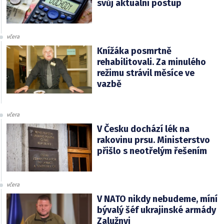
svůj aktuální postup
včera
Knížáka posmrtně
rehabilitovali. Za minulého
režimu strávil měsíce ve
vazbě
včera
V Česku dochází lék na
rakovinu prsu. Ministerstvo
přišlo s neotřelým řešením
včera
V NATO nikdy nebudeme, míní
bývalý šéf ukrajinské armády
Zalužnyj