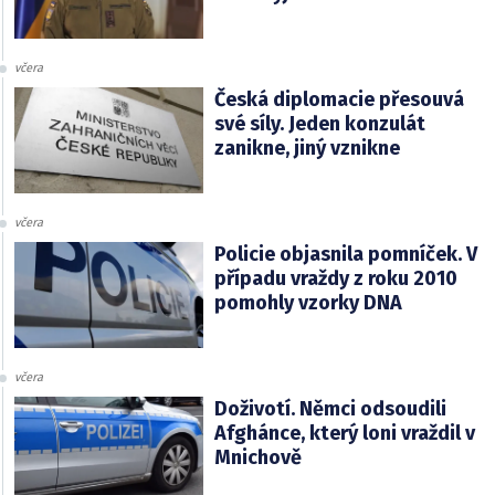
včera
Česká diplomacie přesouvá
své síly. Jeden konzulát
zanikne, jiný vznikne
včera
Policie objasnila pomníček. V
případu vraždy z roku 2010
pomohly vzorky DNA
včera
Doživotí. Němci odsoudili
Afghánce, který loni vraždil v
Mnichově