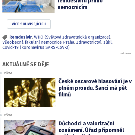
remdesiviru přímo
nemocnicím
VÍCE SOUVISEJÍCÍCH
Remdesivir
,
WHO (Světová zdravotnická organizace)
,
Všeobecná fakultní nemocnice Praha
,
Zdravotnictví
,
súkl
,
Covid-19 (koronavirus SARS-CoV-2)
AKTUÁLNĚ SE DĚJE
včera
České oscarové hlasování je v
plném proudu. Šanci má pět
filmů
včera
Důchodci a valorizační
oznámení. Úřad připomněl