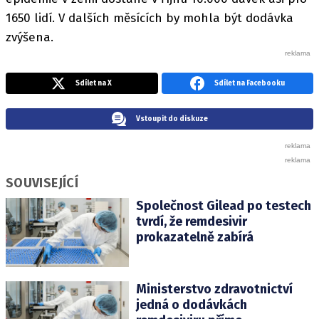
1650 lidí. V dalších měsících by mohla být dodávka
zvýšena.
Sdílet na X
Sdílet na Facebooku
Vstoupit do diskuze
SOUVISEJÍCÍ
Společnost Gilead po testech
tvrdí, že remdesivir
prokazatelně zabírá
Ministerstvo zdravotnictví
jedná o dodávkách