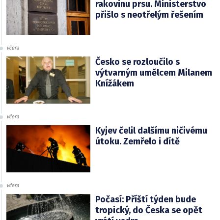
rakovinu prsu. Ministerstvo
přišlo s neotřelým řešením
včera
Česko se rozloučilo s
výtvarným umělcem Milanem
Knížákem
včera
Kyjev čelil dalšímu ničivému
útoku. Zemřelo i dítě
včera
Počasí: Příští týden bude
tropický, do Česka se opět