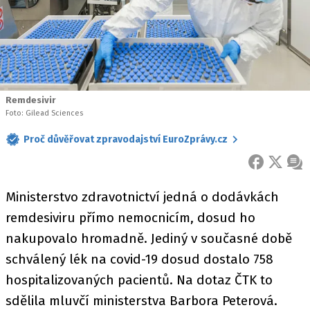
Remdesivir
Foto: Gilead Sciences
Proč důvěřovat zpravodajství EuroZprávy.cz
FACEBOOK
X
ZPR
Ministerstvo zdravotnictví jedná o dodávkách
remdesiviru přímo nemocnicím, dosud ho
nakupovalo hromadně. Jediný v současné době
schválený lék na covid-19 dosud dostalo 758
hospitalizovaných pacientů. Na dotaz ČTK to
sdělila mluvčí ministerstva Barbora Peterová.