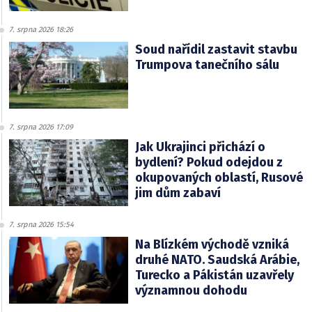
7. srpna 2026 18:26
Soud nařídil zastavit stavbu
Trumpova tanečního sálu
7. srpna 2026 17:09
Jak Ukrajinci přichází o
bydlení? Pokud odejdou z
okupovaných oblastí, Rusové
jim dům zabaví
7. srpna 2026 15:54
Na Blízkém východě vzniká
druhé NATO. Saudská Arábie,
Turecko a Pákistán uzavřely
významnou dohodu