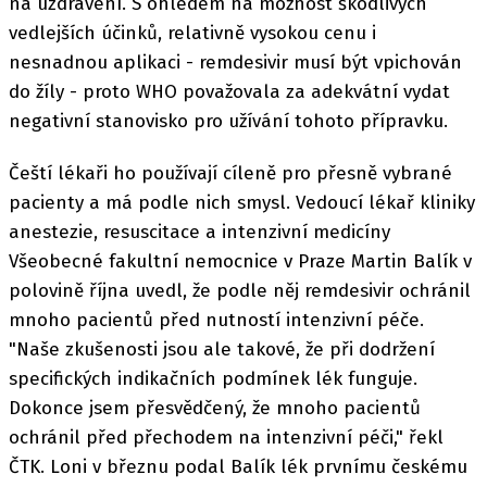
na uzdravení. S ohledem na možnost škodlivých
vedlejších účinků, relativně vysokou cenu i
nesnadnou aplikaci - remdesivir musí být vpichován
do žíly - proto WHO považovala za adekvátní vydat
negativní stanovisko pro užívání tohoto přípravku.
Čeští lékaři ho používají cíleně pro přesně vybrané
pacienty a má podle nich smysl. Vedoucí lékař kliniky
anestezie, resuscitace a intenzivní medicíny
Všeobecné fakultní nemocnice v Praze Martin Balík v
polovině října uvedl, že podle něj remdesivir ochránil
mnoho pacientů před nutností intenzivní péče.
"Naše zkušenosti jsou ale takové, že při dodržení
specifických indikačních podmínek lék funguje.
Dokonce jsem přesvědčený, že mnoho pacientů
ochránil před přechodem na intenzivní péči," řekl
ČTK. Loni v březnu podal Balík lék prvnímu českému