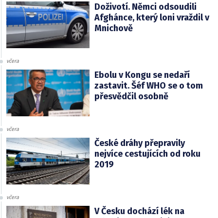
Doživotí. Němci odsoudili
Afghánce, který loni vraždil v
Mnichově
včera
Ebolu v Kongu se nedaří
zastavit. Šéf WHO se o tom
přesvědčil osobně
včera
České dráhy přepravily
nejvíce cestujících od roku
2019
včera
V Česku dochází lék na