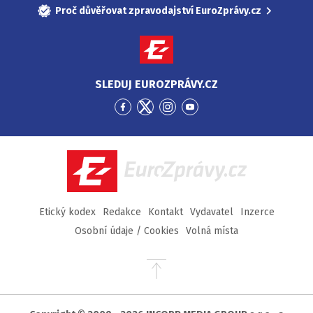
Proč důvěřovat zpravodajství EuroZprávy.cz
SLEDUJ EUROZPRÁVY.CZ
Přejít
Přejít
Přejít
Přejít
na
na
na
na
Facebook
Twitter
Instagram
YouTube
EuroZprávy.cz
Etický kodex
Redakce
Kontakt
Vydavatel
Inzerce
Osobní údaje / Cookies
Volná místa
Přejít
na
začátek
stránky