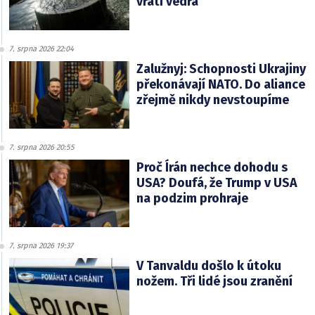
vrátí vedra
7. srpna 2026 22:04
Zalužnyj: Schopnosti Ukrajiny
překonávají NATO. Do aliance
zřejmě nikdy nevstoupíme
7. srpna 2026 20:55
Proč Írán nechce dohodu s
USA? Doufá, že Trump v USA
na podzim prohraje
7. srpna 2026 19:37
V Tanvaldu došlo k útoku
nožem. Tři lidé jsou zranění