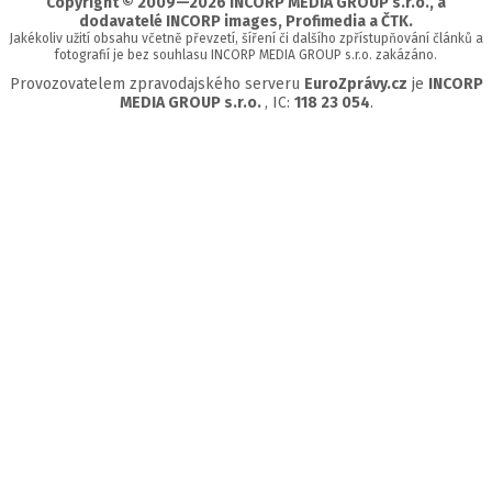
Copyright © 2009—2026 INCORP MEDIA GROUP s.r.o., a
dodavatelé INCORP images, Profimedia a ČTK.
Jakékoliv užití obsahu včetně převzetí, šíření či dalšího zpřístupňování článků a
fotografií je bez souhlasu INCORP MEDIA GROUP s.r.o. zakázáno.
Provozovatelem zpravodajského serveru
EuroZprávy.cz
je
INCORP
MEDIA GROUP s.r.o.
, IC:
118 23 054
.