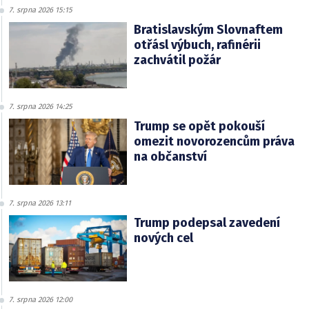
7. srpna 2026 15:15
Bratislavským Slovnaftem
otřásl výbuch, rafinérii
zachvátil požár
7. srpna 2026 14:25
Trump se opět pokouší
omezit novorozencům práva
na občanství
7. srpna 2026 13:11
Trump podepsal zavedení
nových cel
7. srpna 2026 12:00