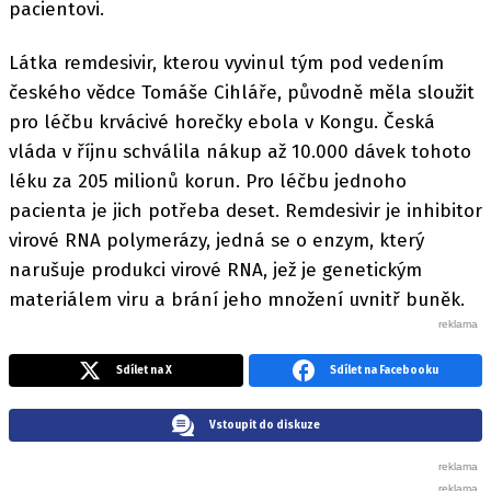
pacientovi.
Látka remdesivir, kterou vyvinul tým pod vedením
českého vědce Tomáše Cihláře, původně měla sloužit
pro léčbu krvácivé horečky ebola v Kongu. Česká
vláda v říjnu schválila nákup až 10.000 dávek tohoto
léku za 205 milionů korun. Pro léčbu jednoho
pacienta je jich potřeba deset. Remdesivir je inhibitor
virové RNA polymerázy, jedná se o enzym, který
narušuje produkci virové RNA, jež je genetickým
materiálem viru a brání jeho množení uvnitř buněk.
Sdílet na X
Sdílet na Facebooku
Vstoupit do diskuze