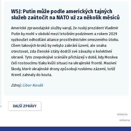
WSJ: Putin může podle amerických tajných
služeb zaútočit na NATO už za několik měsíců
Americké zpravodajské služby varují, že ruský prezident Vladimir
Putin by mohl v období mezi letošním podzimem a rokem 2029
vyzkoušet odhodlání aliance prostřednictvím omezeného útoku.
Cílem takových kroků by nebylo zabrání území, ale snaha
otestovat, zda členské státy dodrží své závazky o kolektivní
obraně. Tyto znepokojivé scénáře přicházejí v době, kdy Moskva
čelí rostoucímu tlaku kvůli situaci na ukrajinské frontě. Masivní
škody, které ukrajinské drony způsobují ruskému zázemí, totiž
Kreml zahnaly do kouta.
Zdroj:
Libor Novák
DALŠÍ ZPRÁVY