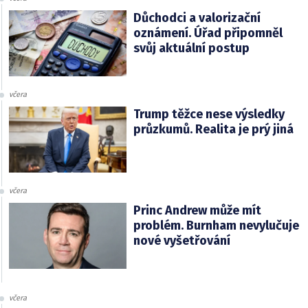
Důchodci a valorizační
oznámení. Úřad připomněl
svůj aktuální postup
včera
Trump těžce nese výsledky
průzkumů. Realita je prý jiná
včera
Princ Andrew může mít
problém. Burnham nevylučuje
nové vyšetřování
včera