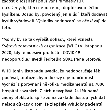
žádost o rozšíření používání remdesiviru u
nakažených, kteří nepotřebují doplňkovou léčbu
kyslíkem. Dosud byl povolený jen u lidí, kteří dodávat
kyslík vyžadovali. Výsledky hodnocení se očekávají do
léta.
"Mohly by se tak vyřešit dohady, které vznesla
Světová zdravotnická organizace (WHO) v listopadu
2020, kdy remdesivir pro léčbu COVID-19
nedoporučila," uvedl ředitelka SÚKL Irena Storová.
WHO loni v listopadu uvedla, že nedoporučuje lék
podávat, protože chybí důkazy o jeho účinnosti.
Vychází z porovnání několika medikamentů na 7000
hospitalizovaných. Z nich nevyplývá, že lék nemá
žádný efekt, ale spíše že na základě dostupných dat
nejsou důkazy o tom, že zlepšuje vyhlídky pacientů