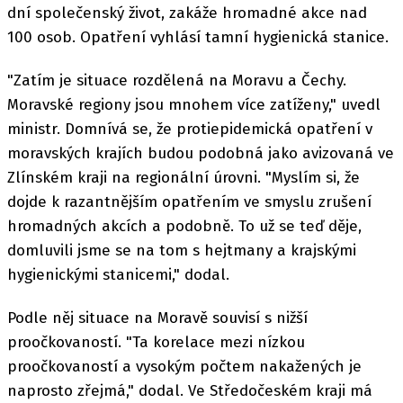
dní společenský život, zakáže hromadné akce nad
100 osob. Opatření vyhlásí tamní hygienická stanice.
"Zatím je situace rozdělená na Moravu a Čechy.
Moravské regiony jsou mnohem více zatíženy," uvedl
ministr. Domnívá se, že protiepidemická opatření v
moravských krajích budou podobná jako avizovaná ve
Zlínském kraji na regionální úrovni. "Myslím si, že
dojde k razantnějším opatřením ve smyslu zrušení
hromadných akcích a podobně. To už se teď děje,
domluvili jsme se na tom s hejtmany a krajskými
hygienickými stanicemi," dodal.
Podle něj situace na Moravě souvisí s nižší
proočkovaností. "Ta korelace mezi nízkou
proočkovaností a vysokým počtem nakažených je
naprosto zřejmá," dodal. Ve Středočeském kraji má