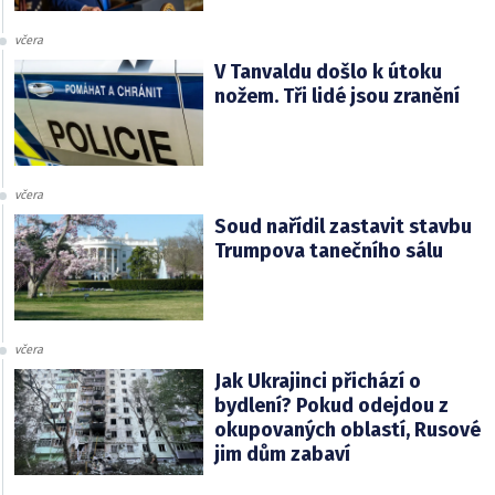
včera
V Tanvaldu došlo k útoku
nožem. Tři lidé jsou zranění
včera
Soud nařídil zastavit stavbu
Trumpova tanečního sálu
včera
Jak Ukrajinci přichází o
bydlení? Pokud odejdou z
okupovaných oblastí, Rusové
jim dům zabaví