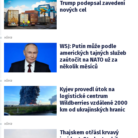
Trump podepsal zavedení
nových cel
včera
WSJ: Putin může podle
amerických tajných služeb
zaútočit na NATO už za
několik měsíců
včera
Kyjev provedl útok na
logistické centrum
Wildberries vzdálené 2000
km od ukrajinských hranic
včera
Thajskem otřásl krvavý