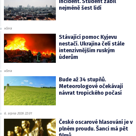
incident. Student zabil
nejméně šest lidí
včera
Stávající pomoc Kyjevu
nestačí. Ukrajina čelí stále
intenzivnějším ruským
úderům
včera
Bude až 34 stupňů.
Meteorologové očekávají
návrat tropického počasí
6. srpna 2026 22:01
České oscarové hlasování je v
plném proudu. Šanci má pět
filmů