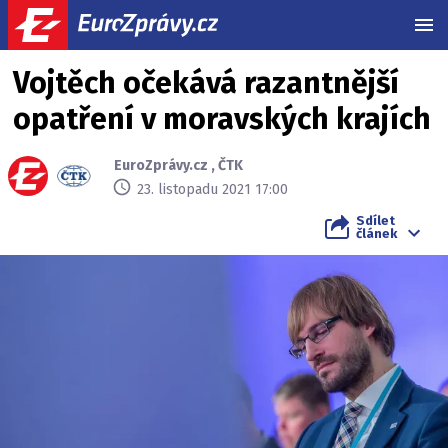
MEN
Vojtěch očekává razantnější
opatření v moravských krajích
EuroZprávy.cz
,
ČTK
23. listopadu 2021 17:00
Sdílet
článek