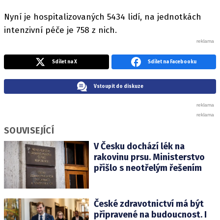
Nyní je hospitalizovaných 5434 lidí, na jednotkách
intenzivní péče je 758 z nich.
Sdílet na X
Sdílet na Facebooku
Vstoupit do diskuze
SOUVISEJÍCÍ
V Česku dochází lék na
rakovinu prsu. Ministerstvo
přišlo s neotřelým řešením
České zdravotnictví má být
připravené na budoucnost. I