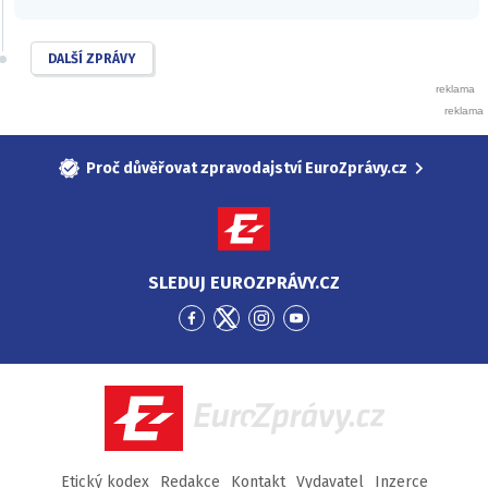
DALŠÍ ZPRÁVY
Proč důvěřovat zpravodajství EuroZprávy.cz
SLEDUJ EUROZPRÁVY.CZ
Přejít
Přejít
Přejít
Přejít
na
na
na
na
Facebook
Twitter
Instagram
YouTube
EuroZprávy.cz
Etický kodex
Redakce
Kontakt
Vydavatel
Inzerce