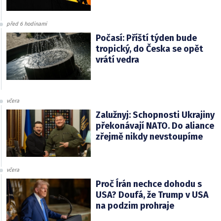
před 6 hodinami
Počasí: Příští týden bude
tropický, do Česka se opět
vrátí vedra
včera
Zalužnyj: Schopnosti Ukrajiny
překonávají NATO. Do aliance
zřejmě nikdy nevstoupíme
včera
Proč Írán nechce dohodu s
USA? Doufá, že Trump v USA
na podzim prohraje