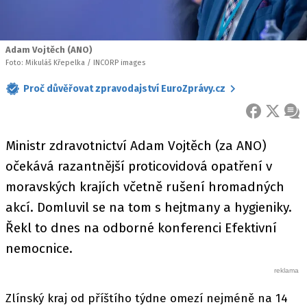
Adam Vojtěch (ANO)
Foto: Mikuláš Křepelka / INCORP images
Proč důvěřovat zpravodajství EuroZprávy.cz
FACEBOOK
X
ZPR
Ministr zdravotnictví Adam Vojtěch (za ANO)
očekává razantnější proticovidová opatření v
moravských krajích včetně rušení hromadných
akcí. Domluvil se na tom s hejtmany a hygieniky.
Řekl to dnes na odborné konferenci Efektivní
nemocnice.
Zlínský kraj od příštího týdne omezí nejméně na 14