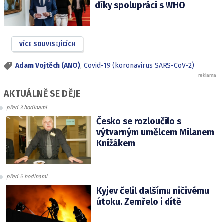
díky spolupráci s WHO
VÍCE SOUVISEJÍCÍCH
Adam Vojtěch (ANO)
,
Covid-19 (koronavirus SARS-CoV-2)
AKTUÁLNĚ SE DĚJE
před 3 hodinami
Česko se rozloučilo s
výtvarným umělcem Milanem
Knížákem
před 5 hodinami
Kyjev čelil dalšímu ničivému
útoku. Zemřelo i dítě