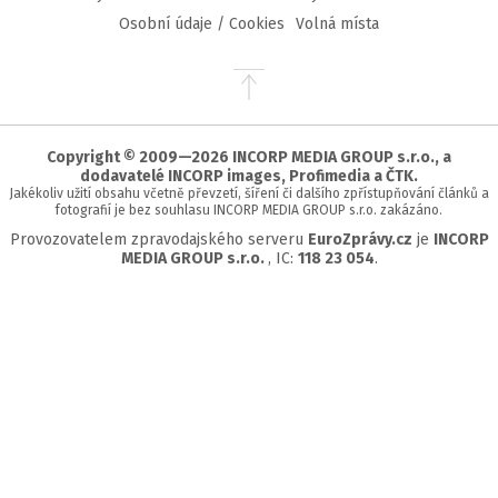
Osobní údaje / Cookies
Volná místa
Přejít
na
začátek
stránky
Copyright © 2009—2026 INCORP MEDIA GROUP s.r.o., a
dodavatelé INCORP images, Profimedia a ČTK.
Jakékoliv užití obsahu včetně převzetí, šíření či dalšího zpřístupňování článků a
fotografií je bez souhlasu INCORP MEDIA GROUP s.r.o. zakázáno.
Provozovatelem zpravodajského serveru
EuroZprávy.cz
je
INCORP
MEDIA GROUP s.r.o.
, IC:
118 23 054
.