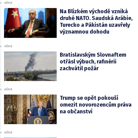
včera
Na Blízkém východě vzniká
druhé NATO. Saudská Arábie,
Turecko a Pákistán uzavřely
významnou dohodu
včera
Bratislavským Slovnaftem
otřásl výbuch, rafinérii
zachvátil požár
včera
Trump se opět pokouší
omezit novorozencům práva
na občanství
včera