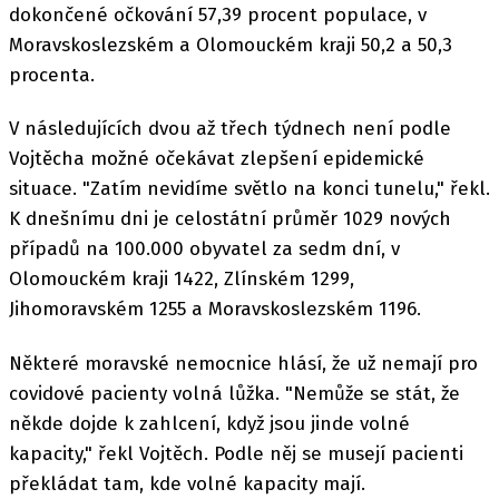
dokončené očkování 57,39 procent populace, v
Moravskoslezském a Olomouckém kraji 50,2 a 50,3
procenta.
V následujících dvou až třech týdnech není podle
Vojtěcha možné očekávat zlepšení epidemické
situace. "Zatím nevidíme světlo na konci tunelu," řekl.
K dnešnímu dni je celostátní průměr 1029 nových
případů na 100.000 obyvatel za sedm dní, v
Olomouckém kraji 1422, Zlínském 1299,
Jihomoravském 1255 a Moravskoslezském 1196.
Některé moravské nemocnice hlásí, že už nemají pro
covidové pacienty volná lůžka. "Nemůže se stát, že
někde dojde k zahlcení, když jsou jinde volné
kapacity," řekl Vojtěch. Podle něj se musejí pacienti
překládat tam, kde volné kapacity mají.