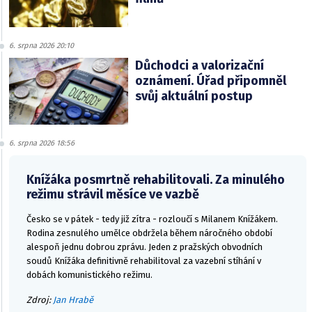
6. srpna 2026 20:10
Důchodci a valorizační
oznámení. Úřad připomněl
svůj aktuální postup
6. srpna 2026 18:56
Knížáka posmrtně rehabilitovali. Za minulého
režimu strávil měsíce ve vazbě
Česko se v pátek - tedy již zítra - rozloučí s Milanem Knížákem.
Rodina zesnulého umělce obdržela během náročného období
alespoň jednu dobrou zprávu. Jeden z pražských obvodních
soudů Knížáka definitivně rehabilitoval za vazební stíhání v
dobách komunistického režimu.
Zdroj:
Jan Hrabě