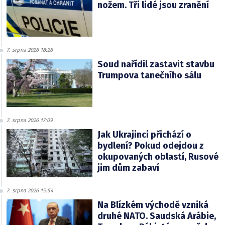
nožem. Tři lidé jsou zranění
7. srpna 2026 18:26
Soud nařídil zastavit stavbu
Trumpova tanečního sálu
7. srpna 2026 17:09
Jak Ukrajinci přichází o
bydlení? Pokud odejdou z
okupovaných oblastí, Rusové
jim dům zabaví
7. srpna 2026 15:54
Na Blízkém východě vzniká
druhé NATO. Saudská Arábie,