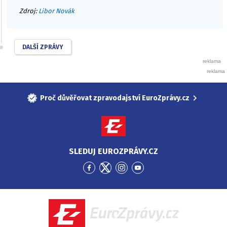
Zdroj:
Libor Novák
DALŠÍ ZPRÁVY
Proč důvěřovat zpravodajství EuroZprávy.cz
SLEDUJ EUROZPRÁVY.CZ
Přejít
Přejít
Přejít
Přejít
na
na
na
na
Facebook
Twitter
Instagram
YouTube
EuroZprávy.cz