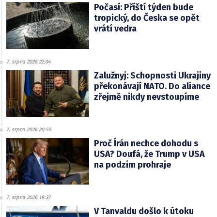
Počasí: Příští týden bude
tropický, do Česka se opět
vrátí vedra
7. srpna 2026 22:04
Zalužnyj: Schopnosti Ukrajiny
překonávají NATO. Do aliance
zřejmě nikdy nevstoupíme
7. srpna 2026 20:55
Proč Írán nechce dohodu s
USA? Doufá, že Trump v USA
na podzim prohraje
7. srpna 2026 19:37
V Tanvaldu došlo k útoku