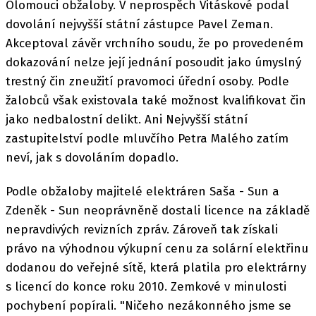
Olomouci obžaloby. V neprospěch Vitáskové podal
dovolání nejvyšší státní zástupce Pavel Zeman.
Akceptoval závěr vrchního soudu, že po provedeném
dokazování nelze její jednání posoudit jako úmyslný
trestný čin zneužití pravomoci úřední osoby. Podle
žalobců však existovala také možnost kvalifikovat čin
jako nedbalostní delikt. Ani Nejvyšší státní
zastupitelství podle mluvčího Petra Malého zatím
neví, jak s dovoláním dopadlo.
Podle obžaloby majitelé elektráren Saša - Sun a
Zdeněk - Sun neoprávněně dostali licence na základě
nepravdivých revizních zpráv. Zároveň tak získali
právo na výhodnou výkupní cenu za solární elektřinu
dodanou do veřejné sítě, která platila pro elektrárny
s licencí do konce roku 2010. Zemkové v minulosti
pochybení popírali. "Ničeho nezákonného jsme se