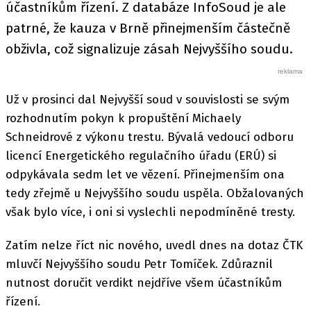
účastníkům řízení. Z databáze InfoSoud je ale
patrné, že kauza v Brně přinejmenším částečně
obživla, což signalizuje zásah Nejvyššího soudu.
Už v prosinci dal Nejvyšší soud v souvislosti se svým
rozhodnutím pokyn k propuštění Michaely
Schneidrové z výkonu trestu. Bývalá vedoucí odboru
licencí Energetického regulačního úřadu (ERÚ) si
odpykávala sedm let ve vězení. Přinejmenším ona
tedy zřejmě u Nejvyššího soudu uspěla. Obžalovaných
však bylo více, i oni si vyslechli nepodmíněné tresty.
Zatím nelze říct nic nového, uvedl dnes na dotaz ČTK
mluvčí Nejvyššího soudu Petr Tomíček. Zdůraznil
nutnost doručit verdikt nejdříve všem účastníkům
řízení.