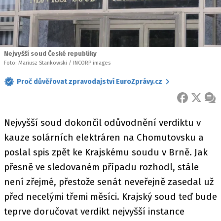
Nejvyšší soud České republiky
Foto: Mariusz Stankowski / INCORP images
Proč důvěřovat zpravodajství EuroZprávy.cz
FACEBOOK
X
ZPR
Nejvyšší soud dokončil odůvodnění verdiktu v
kauze solárních elektráren na Chomutovsku a
poslal spis zpět ke Krajskému soudu v Brně. Jak
přesně ve sledovaném případu rozhodl, stále
není zřejmé, přestože senát neveřejně zasedal už
před necelými třemi měsíci. Krajský soud teď bude
teprve doručovat verdikt nejvyšší instance