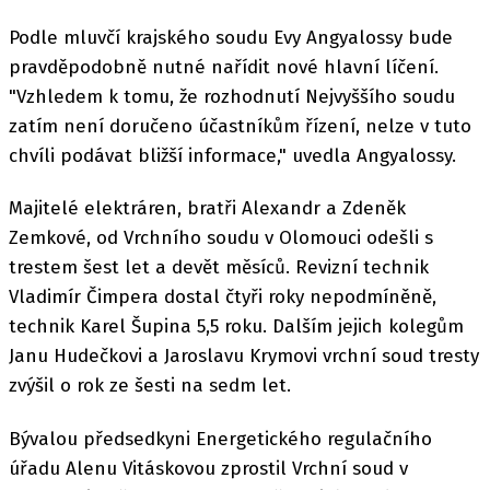
Podle mluvčí krajského soudu Evy Angyalossy bude
pravděpodobně nutné nařídit nové hlavní líčení.
"Vzhledem k tomu, že rozhodnutí Nejvyššího soudu
zatím není doručeno účastníkům řízení, nelze v tuto
chvíli podávat bližší informace," uvedla Angyalossy.
Majitelé elektráren, bratři Alexandr a Zdeněk
Zemkové, od Vrchního soudu v Olomouci odešli s
trestem šest let a devět měsíců. Revizní technik
Vladimír Čimpera dostal čtyři roky nepodmíněně,
technik Karel Šupina 5,5 roku. Dalším jejich kolegům
Janu Hudečkovi a Jaroslavu Krymovi vrchní soud tresty
zvýšil o rok ze šesti na sedm let.
Bývalou předsedkyni Energetického regulačního
úřadu Alenu Vitáskovou zprostil Vrchní soud v