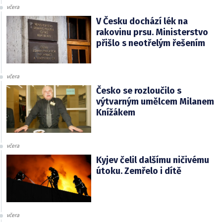
včera
V Česku dochází lék na
rakovinu prsu. Ministerstvo
přišlo s neotřelým řešením
včera
Česko se rozloučilo s
výtvarným umělcem Milanem
Knížákem
včera
Kyjev čelil dalšímu ničivému
útoku. Zemřelo i dítě
včera