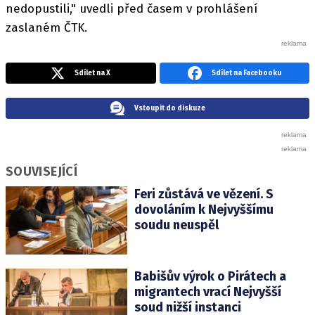
nedopustili," uvedli před časem v prohlášení
zaslaném ČTK.
Sdílet na X
Sdílet na Facebooku
Vstoupit do diskuze
SOUVISEJÍCÍ
Feri zůstává ve vězení. S
dovoláním k Nejvyššímu
soudu neuspěl
Babišův výrok o Pirátech a
migrantech vrací Nejvyšší
soud nižší instanci