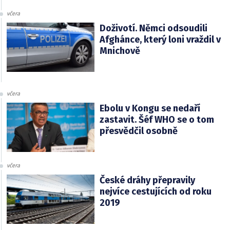
včera
Doživotí. Němci odsoudili
Afghánce, který loni vraždil v
Mnichově
včera
Ebolu v Kongu se nedaří
zastavit. Šéf WHO se o tom
přesvědčil osobně
včera
České dráhy přepravily
nejvíce cestujících od roku
2019