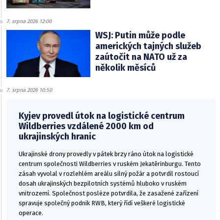
7. srpna 2026 12:00
WSJ: Putin může podle
amerických tajných služeb
zaútočit na NATO už za
několik měsíců
7. srpna 2026 10:50
Kyjev provedl útok na logistické centrum
Wildberries vzdálené 2000 km od
ukrajinských hranic
Ukrajinské drony provedly v pátek brzy ráno útok na logistické
centrum společnosti Wildberries v ruském Jekatěrinburgu. Tento
zásah vyvolal v rozlehlém areálu silný požár a potvrdil rostoucí
dosah ukrajinských bezpilotních systémů hluboko v ruském
vnitrozemí. Společnost posléze potvrdila, že zasažené zařízení
spravuje společný podnik RWB, který řídí veškeré logistické
operace.