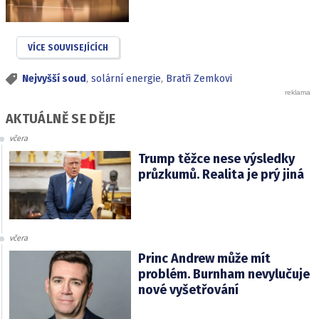
VÍCE SOUVISEJÍCÍCH
Nejvyšší soud
,
solární energie
,
Bratři Zemkovi
AKTUÁLNĚ SE DĚJE
včera
Trump těžce nese výsledky
průzkumů. Realita je prý jiná
včera
Princ Andrew může mít
problém. Burnham nevylučuje
nové vyšetřování