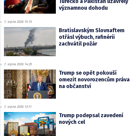
Turecko a Pákistán uzavřely
významnou dohodu
7. srpna 2026 15:15
Bratislavským Slovnaftem
otřásl výbuch, rafinérii
zachvátil požár
7. srpna 2026 14:25
Trump se opět pokouší
omezit novorozencům práva
na občanství
7. srpna 2026 13:11
Trump podepsal zavedení
nových cel