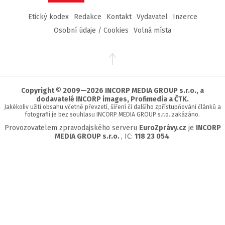
Etický kodex
Redakce
Kontakt
Vydavatel
Inzerce
Osobní údaje / Cookies
Volná místa
Přejít
na
začátek
stránky
Copyright © 2009—2026 INCORP MEDIA GROUP s.r.o., a
dodavatelé INCORP images, Profimedia a ČTK.
Jakékoliv užití obsahu včetně převzetí, šíření či dalšího zpřístupňování článků a
fotografií je bez souhlasu INCORP MEDIA GROUP s.r.o. zakázáno.
Provozovatelem zpravodajského serveru
EuroZprávy.cz
je
INCORP
MEDIA GROUP s.r.o.
, IC:
118 23 054
.