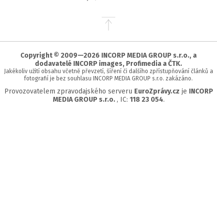
Přejít
na
začátek
stránky
Copyright © 2009—2026 INCORP MEDIA GROUP s.r.o., a
dodavatelé INCORP images, Profimedia a ČTK.
Jakékoliv užití obsahu včetně převzetí, šíření či dalšího zpřístupňování článků a
fotografií je bez souhlasu INCORP MEDIA GROUP s.r.o. zakázáno.
Provozovatelem zpravodajského serveru
EuroZprávy.cz
je
INCORP
MEDIA GROUP s.r.o.
, IC:
118 23 054
.