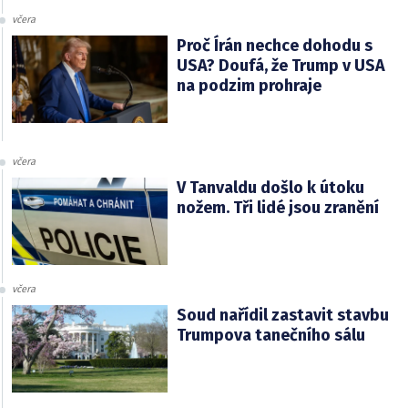
včera
Proč Írán nechce dohodu s
USA? Doufá, že Trump v USA
na podzim prohraje
včera
V Tanvaldu došlo k útoku
nožem. Tři lidé jsou zranění
včera
Soud nařídil zastavit stavbu
Trumpova tanečního sálu