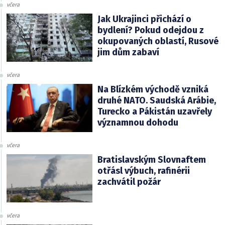
včera
Jak Ukrajinci přichází o
bydlení? Pokud odejdou z
okupovaných oblastí, Rusové
jim dům zabaví
včera
Na Blízkém východě vzniká
druhé NATO. Saudská Arábie,
Turecko a Pákistán uzavřely
významnou dohodu
včera
Bratislavským Slovnaftem
otřásl výbuch, rafinérii
zachvátil požár
včera