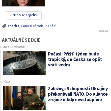
VÍCE SOUVISEJÍCÍCH
charita
,
Paměti národa
,
běhání
AKTUÁLNĚ SE DĚJE
před 48 minutami
Počasí: Příští týden bude
tropický, do Česka se opět
vrátí vedra
včera
Zalužnyj: Schopnosti Ukrajiny
překonávají NATO. Do aliance
zřejmě nikdy nevstoupíme