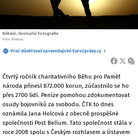
Běhání, ilustrační fotografie
Foto: Pixabay
Proč důvěřovat zpravodajství EuroZprávy.cz
FACEBOOK
X
ZPR
Čtvrtý ročník charitativního Běhu pro Paměť
národa přinesl 872.000 korun, zúčastnilo se ho
přes 2700 lidí. Peníze pomohou zdokumentovat
osudy bojovníků za svobodu. ČTK to dnes
oznámila Jana Holcová z obecně prospěšné
společnosti Post Bellum. Tato společnost stála v
roce 2008 spolu s Českým rozhlasem a Ústavem