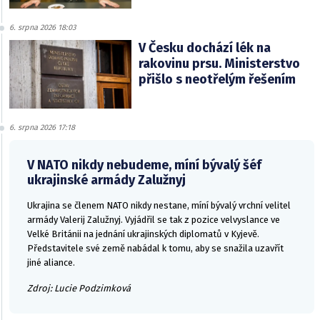
6. srpna 2026 18:03
V Česku dochází lék na
rakovinu prsu. Ministerstvo
přišlo s neotřelým řešením
6. srpna 2026 17:18
V NATO nikdy nebudeme, míní bývalý šéf
ukrajinské armády Zalužnyj
Ukrajina se členem NATO nikdy nestane, míní bývalý vrchní velitel
armády Valerij Zalužnyj. Vyjádřil se tak z pozice velvyslance ve
Velké Británii na jednání ukrajinských diplomatů v Kyjevě.
Představitele své země nabádal k tomu, aby se snažila uzavřít
jiné aliance.
Zdroj: Lucie Podzimková