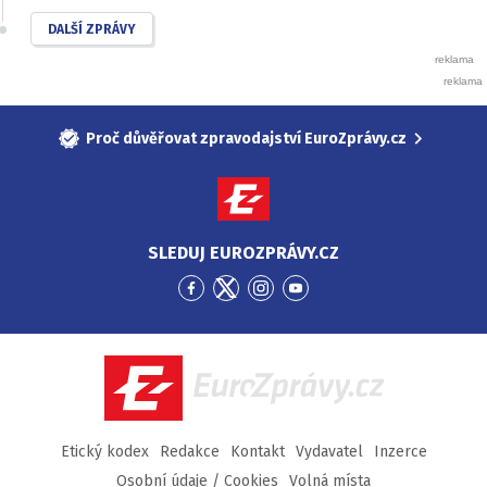
DALŠÍ ZPRÁVY
Proč důvěřovat zpravodajství EuroZprávy.cz
SLEDUJ EUROZPRÁVY.CZ
Přejít
Přejít
Přejít
Přejít
na
na
na
na
Facebook
Twitter
Instagram
YouTube
EuroZprávy.cz
Etický kodex
Redakce
Kontakt
Vydavatel
Inzerce
Osobní údaje / Cookies
Volná místa