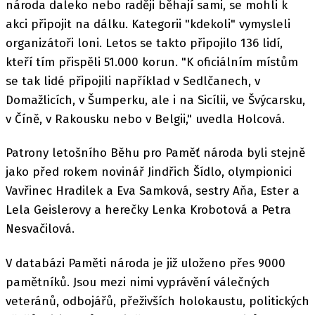
národa daleko nebo raději běhají sami, se mohli k
akci připojit na dálku. Kategorii "kdekoli" vymysleli
organizátoři loni. Letos se takto připojilo 136 lidí,
kteří tím přispěli 51.000 korun. "K oficiálním místům
se tak lidé připojili například v Sedlčanech, v
Domažlicích, v Šumperku, ale i na Sicílii, ve Švýcarsku,
v Číně, v Rakousku nebo v Belgii," uvedla Holcová.
Patrony letošního Běhu pro Paměť národa byli stejně
jako před rokem novinář Jindřich Šídlo, olympionici
Vavřinec Hradilek a Eva Samková, sestry Aňa, Ester a
Lela Geislerovy a herečky Lenka Krobotová a Petra
Nesvačilová.
V databázi Paměti národa je již uloženo přes 9000
pamětníků. Jsou mezi nimi vyprávění válečných
veteránů, odbojářů, přeživších holokaustu, politických