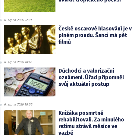
6. srpna 2026 22:01
České oscarové hlasování je v
plném proudu. Šanci má pět
filmů
6. srpna 2026 20:10
Důchodci a valorizační
oznámení. Úřad připomněl
svůj aktuální postup
6. srpna 2026 18:56
Knížáka posmrtně
rehabilitovali. Za minulého
režimu strávil měsíce ve
vazbě