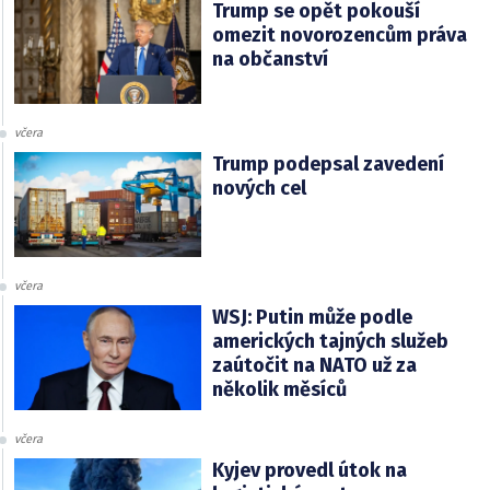
Trump se opět pokouší
omezit novorozencům práva
na občanství
včera
Trump podepsal zavedení
nových cel
včera
WSJ: Putin může podle
amerických tajných služeb
zaútočit na NATO už za
několik měsíců
včera
Kyjev provedl útok na