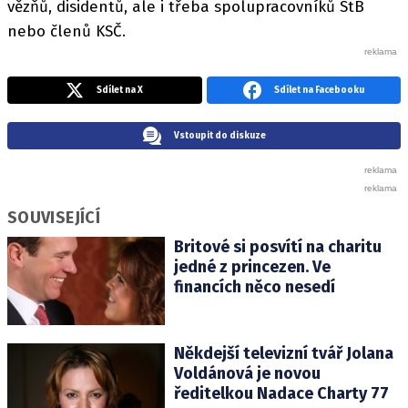
vězňů, disidentů, ale i třeba spolupracovníků StB
nebo členů KSČ.
Sdílet na X
Sdílet na Facebooku
Vstoupit do diskuze
SOUVISEJÍCÍ
Britové si posvítí na charitu
jedné z princezen. Ve
financích něco nesedí
Někdejší televizní tvář Jolana
Voldánová je novou
ředitelkou Nadace Charty 77