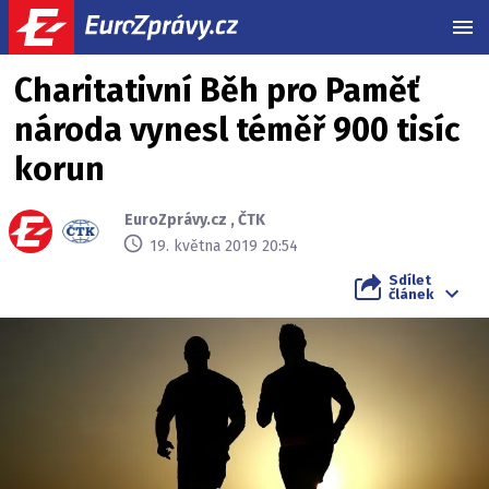
MEN
Charitativní Běh pro Paměť
národa vynesl téměř 900 tisíc
korun
EuroZprávy.cz
,
ČTK
19. května 2019 20:54
Sdílet
článek