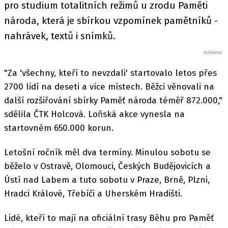
pro studium totalitních režimů u zrodu Paměti
národa, která je sbírkou vzpomínek pamětníků -
nahrávek, textů i snímků.
"Za 'všechny, kteří to nevzdali' startovalo letos přes
2700 lidí na deseti a více místech. Běžci věnovali na
další rozšiřování sbírky Paměť národa téměř 872.000,"
sdělila ČTK Holcová. Loňská akce vynesla na
startovném 650.000 korun.
Letošní ročník měl dva termíny. Minulou sobotu se
běželo v Ostravě, Olomouci, Českých Budějovicích a
Ústí nad Labem a tuto sobotu v Praze, Brně, Plzni,
Hradci Králové, Třebíči a Uherském Hradišti.
Lidé, kteří to mají na oficiální trasy Běhu pro Paměť