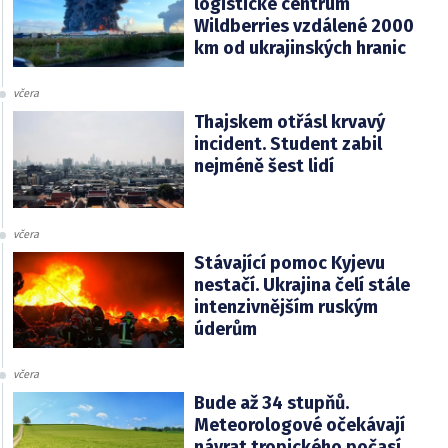
logistické centrum
Wildberries vzdálené 2000
km od ukrajinských hranic
včera
Thajskem otřásl krvavý
incident. Student zabil
nejméně šest lidí
včera
Stávající pomoc Kyjevu
nestačí. Ukrajina čelí stále
intenzivnějším ruským
úderům
včera
Bude až 34 stupňů.
Meteorologové očekávají
návrat tropického počasí