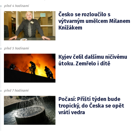
před 4 hodinami
Česko se rozloučilo s
výtvarným umělcem Milanem
Knížákem
před 5 hodinami
Kyjev čelil dalšímu ničivému
útoku. Zemřelo i dítě
před 7 hodinami
Počasí: Příští týden bude
tropický, do Česka se opět
vrátí vedra