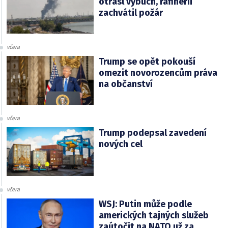
otřásl výbuch, rafinérii
zachvátil požár
včera
Trump se opět pokouší
omezit novorozencům práva
na občanství
včera
Trump podepsal zavedení
nových cel
včera
WSJ: Putin může podle
amerických tajných služeb
zaútočit na NATO už za