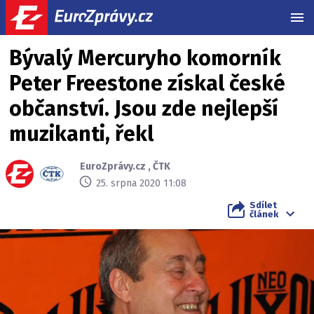
MEN
Bývalý Mercuryho komorník
Peter Freestone získal české
občanství. Jsou zde nejlepší
muzikanti, řekl
EuroZprávy.cz
,
ČTK
25. srpna 2020 11:08
Sdílet
článek