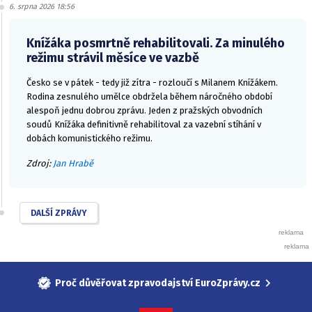
6. srpna 2026 18:56
Knížáka posmrtně rehabilitovali. Za minulého
režimu strávil měsíce ve vazbě
Česko se v pátek - tedy již zítra - rozloučí s Milanem Knížákem.
Rodina zesnulého umělce obdržela během náročného období
alespoň jednu dobrou zprávu. Jeden z pražských obvodních
soudů Knížáka definitivně rehabilitoval za vazební stíhání v
dobách komunistického režimu.
Zdroj:
Jan Hrabě
DALŠÍ ZPRÁVY
Proč důvěřovat zpravodajství EuroZprávy.cz