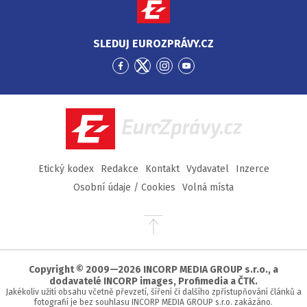
SLEDUJ EUROZPRÁVY.CZ
Přejít
Přejít
Přejít
Přejít
na
na
na
na
Facebook
Twitter
Instagram
YouTube
EuroZprávy.cz
Etický kodex
Redakce
Kontakt
Vydavatel
Inzerce
Osobní údaje / Cookies
Volná místa
Přejít
na
začátek
stránky
Copyright © 2009—2026 INCORP MEDIA GROUP s.r.o., a
dodavatelé INCORP images, Profimedia a ČTK.
Jakékoliv užití obsahu včetně převzetí, šíření či dalšího zpřístupňování článků a
fotografií je bez souhlasu INCORP MEDIA GROUP s.r.o. zakázáno.