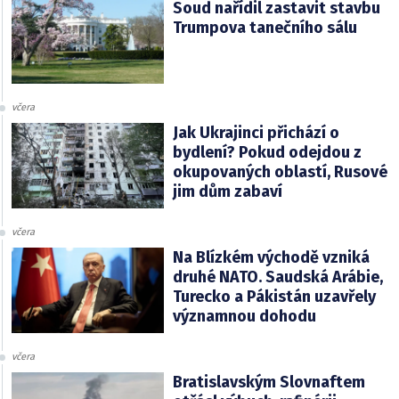
Soud nařídil zastavit stavbu
Trumpova tanečního sálu
včera
Jak Ukrajinci přichází o
bydlení? Pokud odejdou z
okupovaných oblastí, Rusové
jim dům zabaví
včera
Na Blízkém východě vzniká
druhé NATO. Saudská Arábie,
Turecko a Pákistán uzavřely
významnou dohodu
včera
Bratislavským Slovnaftem