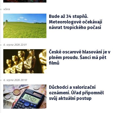
včera
Bude až 34 stupňů.
Meteorologové očekávají
návrat tropického počasí
6. srpna 2026 22:01
České oscarové hlasování je v
plném proudu. Šanci má pět
filmů
6. srpna 2026 20:10
Důchodci a valorizační
oznámení. Úřad připomněl
svůj aktuální postup