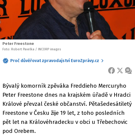
Peter Freestone
Foto: Robert Pavelka / INCORP images
Proč důvěřovat zpravodajství EuroZprávy.cz
FACEBOOK
X
ZPR
Bývalý komorník zpěváka Freddieho Mercuryho
Peter Freestone dnes na krajském úřadě v Hradci
Králové převzal české občanství. Pětašedesátiletý
Freestone v Česku žije 19 let, z toho posledních
pět let na Královéhradecku v obci u Třebechovic
pod Orebem.