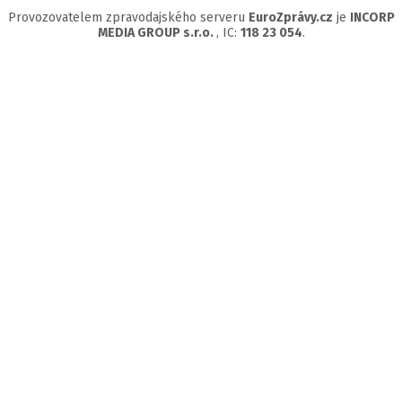
Provozovatelem zpravodajského serveru
EuroZprávy.cz
je
INCORP
MEDIA GROUP s.r.o.
, IC:
118 23 054
.