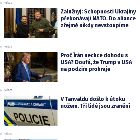
včera
Zalužnyj: Schopnosti Ukrajiny
překonávají NATO. Do aliance
zřejmě nikdy nevstoupíme
včera
Proč Írán nechce dohodu s
USA? Doufá, že Trump v USA
na podzim prohraje
včera
V Tanvaldu došlo k útoku
nožem. Tři lidé jsou zranění
včera