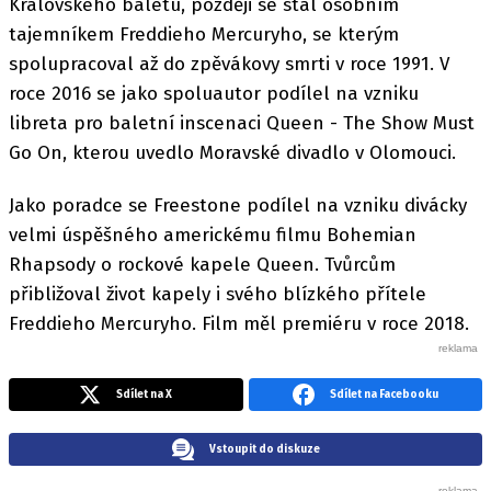
Královského baletu, později se stal osobním
tajemníkem Freddieho Mercuryho, se kterým
spolupracoval až do zpěvákovy smrti v roce 1991. V
roce 2016 se jako spoluautor podílel na vzniku
libreta pro baletní inscenaci Queen - The Show Must
Go On, kterou uvedlo Moravské divadlo v Olomouci.
Jako poradce se Freestone podílel na vzniku divácky
velmi úspěšného americkému filmu Bohemian
Rhapsody o rockové kapele Queen. Tvůrcům
přibližoval život kapely i svého blízkého přítele
Freddieho Mercuryho. Film měl premiéru v roce 2018.
Sdílet na X
Sdílet na Facebooku
Vstoupit do diskuze