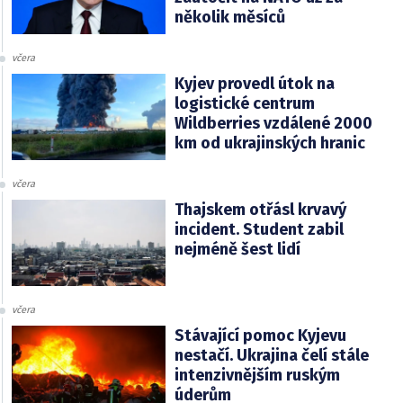
několik měsíců
včera
Kyjev provedl útok na
logistické centrum
Wildberries vzdálené 2000
km od ukrajinských hranic
včera
Thajskem otřásl krvavý
incident. Student zabil
nejméně šest lidí
včera
Stávající pomoc Kyjevu
nestačí. Ukrajina čelí stále
intenzivnějším ruským
úderům